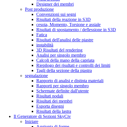
Designer dei membri
Post produzione
Convenzioni sui segni
Risultati della reazione in S3D
cesoia, Momento, Torsione e assiale
Risultati di spostamento / deflessione in S3D
Fatica
Risultati dell'analisi delle piastre
instabilità
3D Risultati del rendering
Analisi per singolo membro
Calcoli della mano della capriata
Riepilogo dei risultati e controlli dei limiti
Tagli della sezione della piastra
segnalazione
Rapporto di analisi e distinta materiali
Rapporti per singolo membro
Schermate definite dall'utente
Risultati nodali
Risultati dei membri
Esporta disegni
Risultati della lastra
Il Generatore di Sezioni SkyCiv
Iniziare
Aggiunta di forme