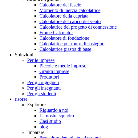
Calcolatore del fascio
Momento di inerzia calcolatrice
Calcolatore della capriata
Calcolatore del carico del vento
Calcolatrice del progetto di connessione
Frame Calculator
Calcolatore di fondazione
Calcolatrice per muro di sostegno
Calcolatrice piastra di base
Soluzioni
Per le imprese
Piccole e medie imprese
Grandi imprese
Produttori
Per gli ingegneri
Per gli insegnanti
Per gli studenti
risorse
Esplorare
Riguardo a noi
La nostra squadra
Casi studio
blog
Imparare
Procedure dettagliate ed esempi