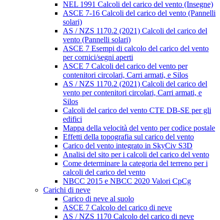
NEL 1991 Calcoli del carico del vento (Insegne)
ASCE 7-16 Calcoli del carico del vento (Pannelli
solari)
AS / NZS 1170.2 (2021) Calcoli del carico del
vento (Pannelli solari)
ASCE 7 Esempi di calcolo del carico del vento
per cornici/segni aperti
ASCE 7 Calcoli del carico del vento per
contenitori circolari, Carri armati, e Silos
AS / NZS 1170.2 (2021) Calcoli del carico del
vento per contenitori circolari, Carri armati, e
Silos
Calcoli del carico del vento CTE DB-SE per gli
edifici
Mappa della velocità del vento per codice postale
Effetti della topografia sul carico del vento
Carico del vento integrato in SkyCiv S3D
Analisi del sito per i calcoli del carico del vento
Come determinare la categoria del terreno per i
calcoli del carico del vento
NBCC 2015 e NBCC 2020 Valori CpCg
Carichi di neve
Carico di neve al suolo
ASCE 7 Calcolo del carico di neve
AS / NZS 1170 Calcolo del carico di neve