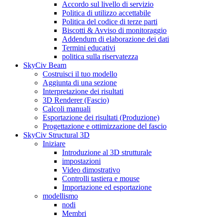
Accordo sul livello di servizio
Politica di utilizzo accettabile
Politica del codice di terze parti
Biscotti & Avviso di monitoraggio
Addendum di elaborazione dei dati
Termini educativi
politica sulla riservatezza
SkyCiv Beam
Costruisci il tuo modello
Aggiunta di una sezione
Interpretazione dei risultati
3D Renderer (Fascio)
Calcoli manuali
Esportazione dei risultati (Produzione)
Progettazione e ottimizzazione del fascio
SkyCiv Structural 3D
Iniziare
Introduzione al 3D strutturale
impostazioni
Video dimostrativo
Controlli tastiera e mouse
Importazione ed esportazione
modellismo
nodi
Membri