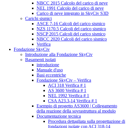
NBCC 2015 Calcolo del carico di neve
NEL 1991 Calcolo del carico di neve
Carico di neve integrato in SkyCiv S3D
Carichi sismici
ASCE 7-16 Calcoli del carico sismico
NZS 1170.5 Calcoli del carico sismico
NSCP 2015 Calcoli del carico sismico
NBCC 2020 Calcoli del carico sismico
Verifica
Fondazione SkyCiv
Introduzione alla Fondazione SkyCiv
Basamenti isolati
introduzione
Manuale d'uso
Basi eccentriche
Fondazione SkyCiv – Verifica
ACI 318 Verifica # 1
AS 3600 Verifica # 1
NEL 1992 Verifica # 1
CSA A23.3-14 Verifica # 1
Esempio di progetto AS3600 | Collegamento
della reazione della sovrastruttura al modulo
Documentazione tecnica
Procedura dettagliata sulla progettazione di
fondazioni isolate con ACI 318-14