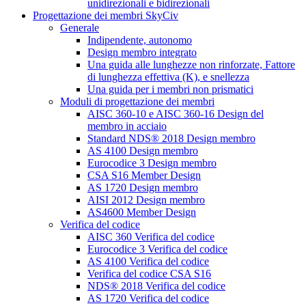
unidirezionali e bidirezionali
Progettazione dei membri SkyCiv
Generale
Indipendente, autonomo
Design membro integrato
Una guida alle lunghezze non rinforzate, Fattore
di lunghezza effettiva (K), e snellezza
Una guida per i membri non prismatici
Moduli di progettazione dei membri
AISC 360-10 e AISC 360-16 Design del
membro in acciaio
Standard NDS® 2018 Design membro
AS 4100 Design membro
Eurocodice 3 Design membro
CSA S16 Member Design
AS 1720 Design membro
AISI 2012 Design membro
AS4600 Member Design
Verifica del codice
AISC 360 Verifica del codice
Eurocodice 3 Verifica del codice
AS 4100 Verifica del codice
Verifica del codice CSA S16
NDS® 2018 Verifica del codice
AS 1720 Verifica del codice