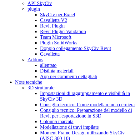
API SkyCiv
plugin
SkyCiv per Excel
Cavalletta V2
Revit Plugin
Revit Plugin Validation
Team Microsoft
Plugin SolidWorks
Doppio collegamento SkyCiv-Revit
Cavalletta
Addons
allentato
Distinta materiali
App per commenti dettagliati
Note tecniche
3D strutturale
Impostazioni di raggruppamento e visibilità in
SkyCiv 3D
Consiglio tecnico: Come modellare una cerniera
Consiglio tecnico: Preparazione del modello di
Revit per l'esportazione in S3D
Colonna inarcata
Modellazione di travi impilate
Moment Frame Design utilizzando SkyCiv
(AISC 360-10)