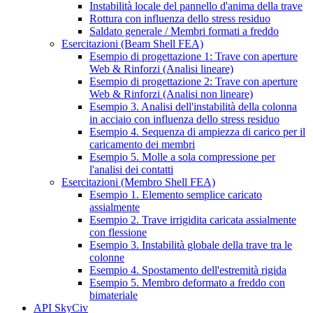
Instabilità locale del pannello d'anima della trave
Rottura con influenza dello stress residuo
Saldato generale / Membri formati a freddo
Esercitazioni (Beam Shell FEA)
Esempio di progettazione 1: Trave con aperture
Web & Rinforzi (Analisi lineare)
Esempio di progettazione 2: Trave con aperture
Web & Rinforzi (Analisi non lineare)
Esempio 3. Analisi dell'instabilità della colonna
in acciaio con influenza dello stress residuo
Esempio 4. Sequenza di ampiezza di carico per il
caricamento dei membri
Esempio 5. Molle a sola compressione per
l'analisi dei contatti
Esercitazioni (Membro Shell FEA)
Esempio 1. Elemento semplice caricato
assialmente
Esempio 2. Trave irrigidita caricata assialmente
con flessione
Esempio 3. Instabilità globale della trave tra le
colonne
Esempio 4. Spostamento dell'estremità rigida
Esempio 5. Membro deformato a freddo con
bimateriale
API SkyCiv