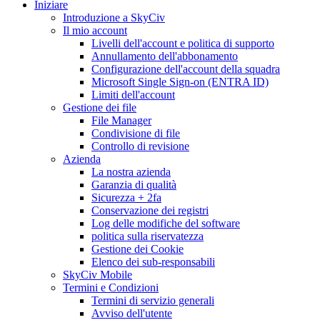
Iniziare
Introduzione a SkyCiv
Il mio account
Livelli dell'account e politica di supporto
Annullamento dell'abbonamento
Configurazione dell'account della squadra
Microsoft Single Sign-on (ENTRA ID)
Limiti dell'account
Gestione dei file
File Manager
Condivisione di file
Controllo di revisione
Azienda
La nostra azienda
Garanzia di qualità
Sicurezza + 2fa
Conservazione dei registri
Log delle modifiche del software
politica sulla riservatezza
Gestione dei Cookie
Elenco dei sub-responsabili
SkyCiv Mobile
Termini e Condizioni
Termini di servizio generali
Avviso dell'utente