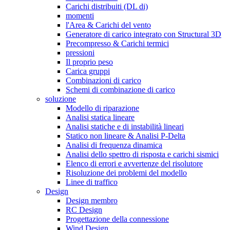
Carichi distribuiti (DL di)
momenti
l'Area & Carichi del vento
Generatore di carico integrato con Structural 3D
Precompresso & Carichi termici
pressioni
Il proprio peso
Carica gruppi
Combinazioni di carico
Schemi di combinazione di carico
soluzione
Modello di riparazione
Analisi statica lineare
Analisi statiche e di instabilità lineari
Statico non lineare & Analisi P-Delta
Analisi di frequenza dinamica
Analisi dello spettro di risposta e carichi sismici
Elenco di errori e avvertenze del risolutore
Risoluzione dei problemi del modello
Linee di traffico
Design
Design membro
RC Design
Progettazione della connessione
Wind Design