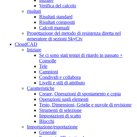
Iniziare
Verifica del calcolo
risultati
Risultati standard
Risultati compositi
Calcoli manuali
Progettazione del metodo di resistenza diretta nel
generatore di sezioni SkyCiv
CloudCAD
Iniziare
Se ci sono stati tempi di ritardo in passato +
Consolle
Tele
Campioni
Condividi e collabora
Livelli e stili di attributo
Caratteristiche
Creare, Operazioni di spostamento e copia
Operazioni sugli elementi
Testo, Dimensioni, Griglie e nuvole di revisione
Strumenti di selezione
Impostazioni di scatto
Blocchi
Importazione/esportazione
Generale