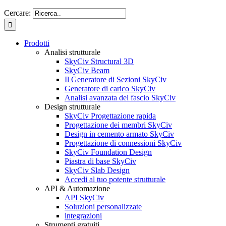
Cercare:
Prodotti
Analisi strutturale
SkyCiv Structural 3D
SkyCiv Beam
Il Generatore di Sezioni SkyCiv
Generatore di carico SkyCiv
Analisi avanzata del fascio SkyCiv
Design strutturale
SkyCiv Progettazione rapida
Progettazione dei membri SkyCiv
Design in cemento armato SkyCiv
Progettazione di connessioni SkyCiv
SkyCiv Foundation Design
Piastra di base SkyCiv
SkyCiv Slab Design
Accedi al tuo potente strutturale
API & Automazione
API SkyCiv
Soluzioni personalizzate
integrazioni
Strumenti gratuiti