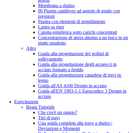
angoli
Membrana a sbalzo
90 Piastra cantilever ad angolo di grado con
pressioni
Piastra con elementi di irrigidimento
Lastra su riser
Calotta emisferica sotto carichi concentrati
Concentrazione di stress attorno a un buco in un
piatto quadrato
Altro
Guida alla progettazione dei golfari di
sollevamento
Guida alla progettazione degli arcarecci in
acciaio formato a freddo
Guida alla progettazione canadese di travi in ​​
legno
Guida all'AS 4100 Design in acciaio
Guida all'EN 1993-1-1 Eurocodice 3 Design in
acciaio
Esercitazioni
Beam Tutorials
Che cos'è un raggio?
Tipi di travi
Una guida completa alla trave a sbalzo |
Deviazioni e Momenti