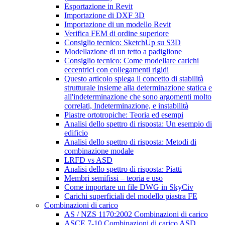
Esportazione in Revit
Importazione di DXF 3D
Importazione di un modello Revit
Verifica FEM di ordine superiore
Consiglio tecnico: SketchUp su S3D
Modellazione di un tetto a padiglione
Consiglio tecnico: Come modellare carichi
eccentrici con collegamenti rigidi
Questo articolo spiega il concetto di stabilità
strutturale insieme alla determinazione statica e
all'indeterminazione che sono argomenti molto
correlati, Indeterminazione, e instabilità
Piastre ortotropiche: Teoria ed esempi
Analisi dello spettro di risposta: Un esempio di
edificio
Analisi dello spettro di risposta: Metodi di
combinazione modale
LRFD vs ASD
Analisi dello spettro di risposta: Piatti
Membri semifissi – teoria e uso
Come importare un file DWG in SkyCiv
Carichi superficiali del modello piastra FE
Combinazioni di carico
AS / NZS 1170:2002 Combinazioni di carico
ASCE 7-10 Combinazioni di carico ASD