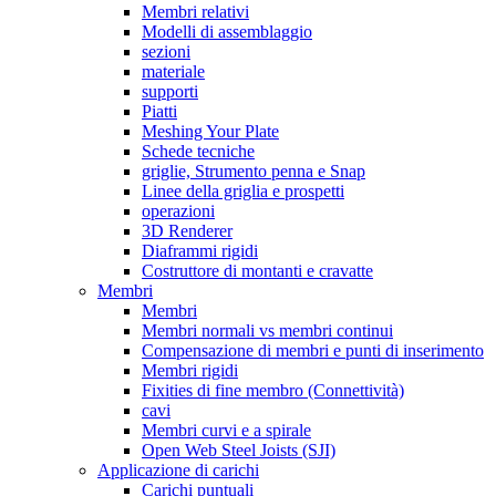
Membri relativi
Modelli di assemblaggio
sezioni
materiale
supporti
Piatti
Meshing Your Plate
Schede tecniche
griglie, Strumento penna e Snap
Linee della griglia e prospetti
operazioni
3D Renderer
Diaframmi rigidi
Costruttore di montanti e cravatte
Membri
Membri
Membri normali vs membri continui
Compensazione di membri e punti di inserimento
Membri rigidi
Fixities di fine membro (Connettività)
cavi
Membri curvi e a spirale
Open Web Steel Joists (SJI)
Applicazione di carichi
Carichi puntuali