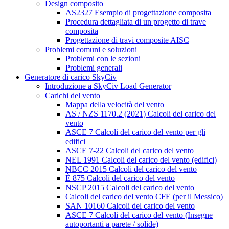
Design composito
AS2327 Esempio di progettazione composita
Procedura dettagliata di un progetto di trave
composita
Progettazione di travi composite AISC
Problemi comuni e soluzioni
Problemi con le sezioni
Problemi generali
Generatore di carico SkyCiv
Introduzione a SkyCiv Load Generator
Carichi del vento
Mappa della velocità del vento
AS / NZS 1170.2 (2021) Calcoli del carico del
vento
ASCE 7 Calcoli del carico del vento per gli
edifici
ASCE 7-22 Calcoli del carico del vento
NEL 1991 Calcoli del carico del vento (edifici)
NBCC 2015 Calcoli del carico del vento
È 875 Calcoli del carico del vento
NSCP 2015 Calcoli del carico del vento
Calcoli del carico del vento CFE (per il Messico)
SAN 10160 Calcoli del carico del vento
ASCE 7 Calcoli del carico del vento (Insegne
autoportanti a parete / solide)