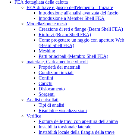
FEA dettagliata della calotta
FEA di trave e guscio dell'elemento – Iniziare
Introduzione all'analisi avanzata del fascio
Introduzione a Member Shell FEA
Modellazione e mesh
Creazione di reti e flange (Beam Shell FEA)
Rinforzi (Beam Shell FEA)
Come progettare un raggio con aperture Web
(Beam Shell FEA)
Meshing
Parti principali (Membro Shell FEA)
materiale, Caricamento e vincoli
Proprietà dei materiali
Condizioni iniziali
Confini
Carichi
Dislocamento
Sorgenti
Analisi e risultati
Tipi di analisi
Risultati e visualizzazioni
Verifica
Rottura delle travi con apertura dell'anima
Instabilità torsionale laterale
Instabilità locale della flangia della trave