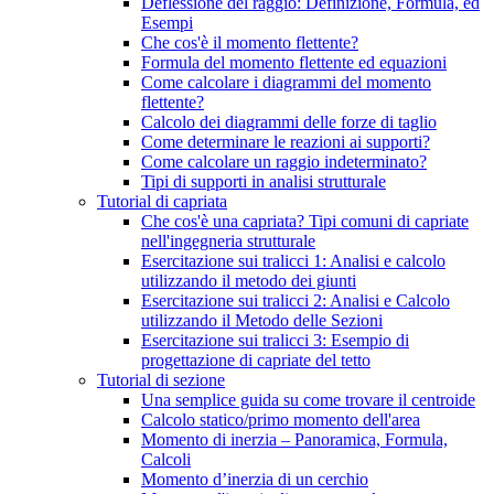
Deflessione del raggio: Definizione, Formula, ed
Esempi
Che cos'è il momento flettente?
Formula del momento flettente ed equazioni
Come calcolare i diagrammi del momento
flettente?
Calcolo dei diagrammi delle forze di taglio
Come determinare le reazioni ai supporti?
Come calcolare un raggio indeterminato?
Tipi di supporti in analisi strutturale
Tutorial di capriata
Che cos'è una capriata? Tipi comuni di capriate
nell'ingegneria strutturale
Esercitazione sui tralicci 1: Analisi e calcolo
utilizzando il metodo dei giunti
Esercitazione sui tralicci 2: Analisi e Calcolo
utilizzando il Metodo delle Sezioni
Esercitazione sui tralicci 3: Esempio di
progettazione di capriate del tetto
Tutorial di sezione
Una semplice guida su come trovare il centroide
Calcolo statico/primo momento dell'area
Momento di inerzia – Panoramica, Formula,
Calcoli
Momento d’inerzia di un cerchio