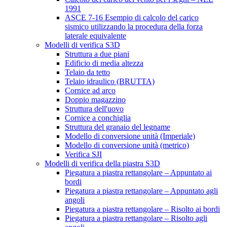
1991
ASCE 7-16 Esempio di calcolo del carico
sismico utilizzando la procedura della forza
laterale equivalente
Modelli di verifica S3D
Struttura a due piani
Edificio di media altezza
Telaio da tetto
Telaio idraulico (BRUTTA)
Cornice ad arco
Doppio magazzino
Struttura dell'uovo
Cornice a conchiglia
Struttura del granaio del legname
Modello di conversione unità (Imperiale)
Modello di conversione unità (metrico)
Verifica SJI
Modelli di verifica della piastra S3D
Piegatura a piastra rettangolare – Appuntato ai
bordi
Piegatura a piastra rettangolare – Appuntato agli
angoli
Piegatura a piastra rettangolare – Risolto ai bordi
Piegatura a piastra rettangolare – Risolto agli