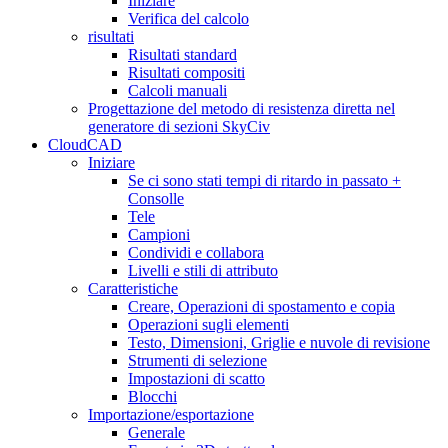
Iniziare
Verifica del calcolo
risultati
Risultati standard
Risultati compositi
Calcoli manuali
Progettazione del metodo di resistenza diretta nel
generatore di sezioni SkyCiv
CloudCAD
Iniziare
Se ci sono stati tempi di ritardo in passato +
Consolle
Tele
Campioni
Condividi e collabora
Livelli e stili di attributo
Caratteristiche
Creare, Operazioni di spostamento e copia
Operazioni sugli elementi
Testo, Dimensioni, Griglie e nuvole di revisione
Strumenti di selezione
Impostazioni di scatto
Blocchi
Importazione/esportazione
Generale