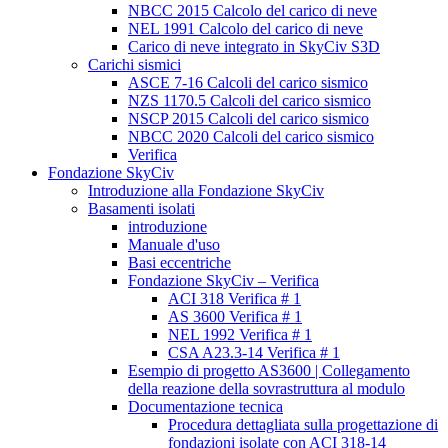
NBCC 2015 Calcolo del carico di neve
NEL 1991 Calcolo del carico di neve
Carico di neve integrato in SkyCiv S3D
Carichi sismici
ASCE 7-16 Calcoli del carico sismico
NZS 1170.5 Calcoli del carico sismico
NSCP 2015 Calcoli del carico sismico
NBCC 2020 Calcoli del carico sismico
Verifica
Fondazione SkyCiv
Introduzione alla Fondazione SkyCiv
Basamenti isolati
introduzione
Manuale d'uso
Basi eccentriche
Fondazione SkyCiv – Verifica
ACI 318 Verifica # 1
AS 3600 Verifica # 1
NEL 1992 Verifica # 1
CSA A23.3-14 Verifica # 1
Esempio di progetto AS3600 | Collegamento
della reazione della sovrastruttura al modulo
Documentazione tecnica
Procedura dettagliata sulla progettazione di
fondazioni isolate con ACI 318-14