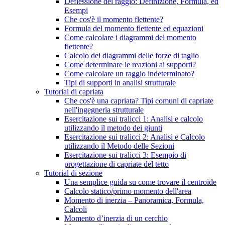
Deflessione del raggio: Definizione, Formula, ed
Esempi
Che cos'è il momento flettente?
Formula del momento flettente ed equazioni
Come calcolare i diagrammi del momento
flettente?
Calcolo dei diagrammi delle forze di taglio
Come determinare le reazioni ai supporti?
Come calcolare un raggio indeterminato?
Tipi di supporti in analisi strutturale
Tutorial di capriata
Che cos'è una capriata? Tipi comuni di capriate
nell'ingegneria strutturale
Esercitazione sui tralicci 1: Analisi e calcolo
utilizzando il metodo dei giunti
Esercitazione sui tralicci 2: Analisi e Calcolo
utilizzando il Metodo delle Sezioni
Esercitazione sui tralicci 3: Esempio di
progettazione di capriate del tetto
Tutorial di sezione
Una semplice guida su come trovare il centroide
Calcolo statico/primo momento dell'area
Momento di inerzia – Panoramica, Formula,
Calcoli
Momento d’inerzia di un cerchio