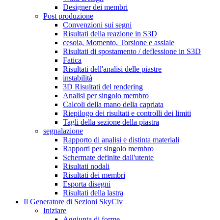
Designer dei membri
Post produzione
Convenzioni sui segni
Risultati della reazione in S3D
cesoia, Momento, Torsione e assiale
Risultati di spostamento / deflessione in S3D
Fatica
Risultati dell'analisi delle piastre
instabilità
3D Risultati del rendering
Analisi per singolo membro
Calcoli della mano della capriata
Riepilogo dei risultati e controlli dei limiti
Tagli della sezione della piastra
segnalazione
Rapporto di analisi e distinta materiali
Rapporti per singolo membro
Schermate definite dall'utente
Risultati nodali
Risultati dei membri
Esporta disegni
Risultati della lastra
Il Generatore di Sezioni SkyCiv
Iniziare
Aggiunta di forme