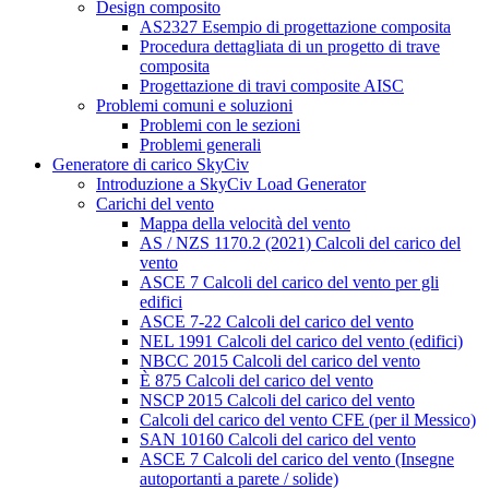
Design composito
AS2327 Esempio di progettazione composita
Procedura dettagliata di un progetto di trave
composita
Progettazione di travi composite AISC
Problemi comuni e soluzioni
Problemi con le sezioni
Problemi generali
Generatore di carico SkyCiv
Introduzione a SkyCiv Load Generator
Carichi del vento
Mappa della velocità del vento
AS / NZS 1170.2 (2021) Calcoli del carico del
vento
ASCE 7 Calcoli del carico del vento per gli
edifici
ASCE 7-22 Calcoli del carico del vento
NEL 1991 Calcoli del carico del vento (edifici)
NBCC 2015 Calcoli del carico del vento
È 875 Calcoli del carico del vento
NSCP 2015 Calcoli del carico del vento
Calcoli del carico del vento CFE (per il Messico)
SAN 10160 Calcoli del carico del vento
ASCE 7 Calcoli del carico del vento (Insegne
autoportanti a parete / solide)