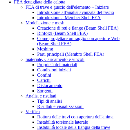
FEA dettagliata della calotta
FEA di trave e guscio dell'elemento – Iniziare
Introduzione all'analisi avanzata del fascio
Introduzione a Member Shell FEA
Modellazione e mesh
Creazione di reti e flange (Beam Shell FEA)
Rinforzi (Beam Shell FEA)
Come progettare un raggio con aperture Web
(Beam Shell FEA)
Meshing
Parti principali (Membro Shell FEA)
materiale, Caricamento e vincoli
Proprietà dei materiali
Condizioni iniziali
Confini
Carichi
Dislocamento
Sorgenti
Analisi e risultati
Tipi di analisi
Risultati e visualizzazioni
Verifica
Rottura delle travi con apertura dell'anima
Instabilità torsionale laterale
Instabilità locale della flangia della trave