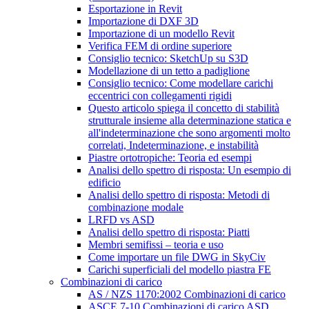
Esportazione in Revit
Importazione di DXF 3D
Importazione di un modello Revit
Verifica FEM di ordine superiore
Consiglio tecnico: SketchUp su S3D
Modellazione di un tetto a padiglione
Consiglio tecnico: Come modellare carichi
eccentrici con collegamenti rigidi
Questo articolo spiega il concetto di stabilità
strutturale insieme alla determinazione statica e
all'indeterminazione che sono argomenti molto
correlati, Indeterminazione, e instabilità
Piastre ortotropiche: Teoria ed esempi
Analisi dello spettro di risposta: Un esempio di
edificio
Analisi dello spettro di risposta: Metodi di
combinazione modale
LRFD vs ASD
Analisi dello spettro di risposta: Piatti
Membri semifissi – teoria e uso
Come importare un file DWG in SkyCiv
Carichi superficiali del modello piastra FE
Combinazioni di carico
AS / NZS 1170:2002 Combinazioni di carico
ASCE 7-10 Combinazioni di carico ASD