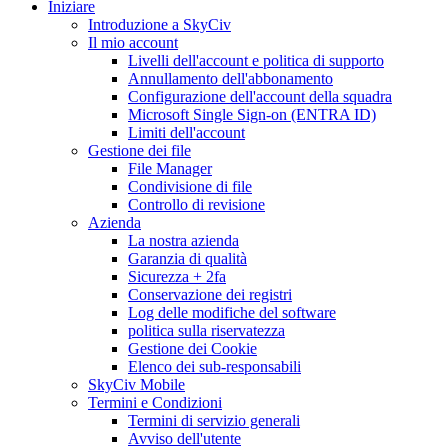
Iniziare
Introduzione a SkyCiv
Il mio account
Livelli dell'account e politica di supporto
Annullamento dell'abbonamento
Configurazione dell'account della squadra
Microsoft Single Sign-on (ENTRA ID)
Limiti dell'account
Gestione dei file
File Manager
Condivisione di file
Controllo di revisione
Azienda
La nostra azienda
Garanzia di qualità
Sicurezza + 2fa
Conservazione dei registri
Log delle modifiche del software
politica sulla riservatezza
Gestione dei Cookie
Elenco dei sub-responsabili
SkyCiv Mobile
Termini e Condizioni
Termini di servizio generali
Avviso dell'utente