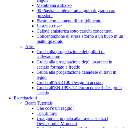
angoli
Membrana a sbalzo
90 Piastra cantilever ad angolo di grado con
pressioni
Piastra con elementi di irrigidimento
Lastra su riser
Calotta emisferica sotto carichi concentrati
Concentrazione di stress attorno a un buco in un
piatto quadrato
Altro
Guida alla progettazione dei golfari di
sollevamento
Guida alla progettazione degli arcarecci in
acciaio formato a freddo
Guida alla progettazione canadese di travi in ​​
legno
Guida all'AS 4100 Design in acciaio
Guida all'EN 1993-1-1 Eurocodice 3 Design in
acciaio
Esercitazioni
Beam Tutorials
Che cos'è un raggio?
Tipi di travi
Una guida completa alla trave a sbalzo |
Deviazioni e Momenti