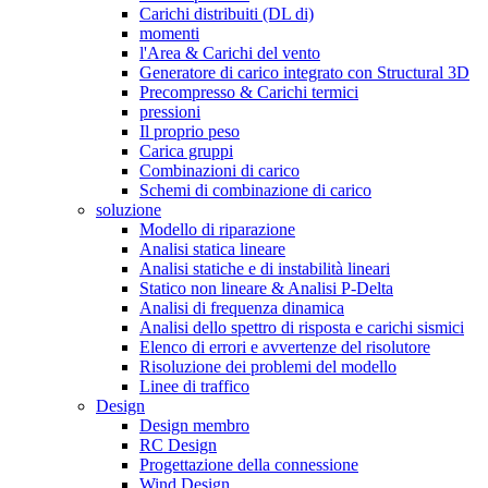
Carichi distribuiti (DL di)
momenti
l'Area & Carichi del vento
Generatore di carico integrato con Structural 3D
Precompresso & Carichi termici
pressioni
Il proprio peso
Carica gruppi
Combinazioni di carico
Schemi di combinazione di carico
soluzione
Modello di riparazione
Analisi statica lineare
Analisi statiche e di instabilità lineari
Statico non lineare & Analisi P-Delta
Analisi di frequenza dinamica
Analisi dello spettro di risposta e carichi sismici
Elenco di errori e avvertenze del risolutore
Risoluzione dei problemi del modello
Linee di traffico
Design
Design membro
RC Design
Progettazione della connessione
Wind Design