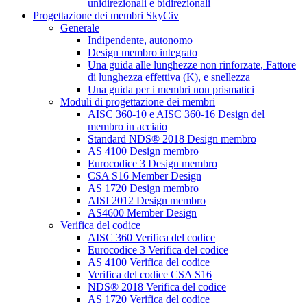
unidirezionali e bidirezionali
Progettazione dei membri SkyCiv
Generale
Indipendente, autonomo
Design membro integrato
Una guida alle lunghezze non rinforzate, Fattore
di lunghezza effettiva (K), e snellezza
Una guida per i membri non prismatici
Moduli di progettazione dei membri
AISC 360-10 e AISC 360-16 Design del
membro in acciaio
Standard NDS® 2018 Design membro
AS 4100 Design membro
Eurocodice 3 Design membro
CSA S16 Member Design
AS 1720 Design membro
AISI 2012 Design membro
AS4600 Member Design
Verifica del codice
AISC 360 Verifica del codice
Eurocodice 3 Verifica del codice
AS 4100 Verifica del codice
Verifica del codice CSA S16
NDS® 2018 Verifica del codice
AS 1720 Verifica del codice