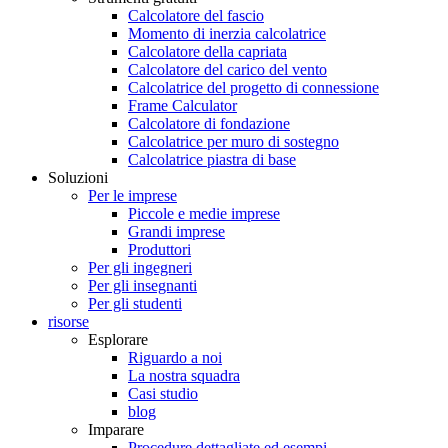
Calcolatore del fascio
Momento di inerzia calcolatrice
Calcolatore della capriata
Calcolatore del carico del vento
Calcolatrice del progetto di connessione
Frame Calculator
Calcolatore di fondazione
Calcolatrice per muro di sostegno
Calcolatrice piastra di base
Soluzioni
Per le imprese
Piccole e medie imprese
Grandi imprese
Produttori
Per gli ingegneri
Per gli insegnanti
Per gli studenti
risorse
Esplorare
Riguardo a noi
La nostra squadra
Casi studio
blog
Imparare
Procedure dettagliate ed esempi