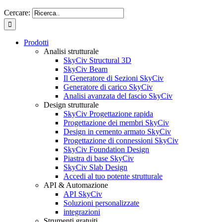
Cercare:
Prodotti
Analisi strutturale
SkyCiv Structural 3D
SkyCiv Beam
Il Generatore di Sezioni SkyCiv
Generatore di carico SkyCiv
Analisi avanzata del fascio SkyCiv
Design strutturale
SkyCiv Progettazione rapida
Progettazione dei membri SkyCiv
Design in cemento armato SkyCiv
Progettazione di connessioni SkyCiv
SkyCiv Foundation Design
Piastra di base SkyCiv
SkyCiv Slab Design
Accedi al tuo potente strutturale
API & Automazione
API SkyCiv
Soluzioni personalizzate
integrazioni
Strumenti gratuiti