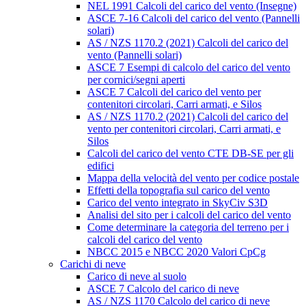
NEL 1991 Calcoli del carico del vento (Insegne)
ASCE 7-16 Calcoli del carico del vento (Pannelli
solari)
AS / NZS 1170.2 (2021) Calcoli del carico del
vento (Pannelli solari)
ASCE 7 Esempi di calcolo del carico del vento
per cornici/segni aperti
ASCE 7 Calcoli del carico del vento per
contenitori circolari, Carri armati, e Silos
AS / NZS 1170.2 (2021) Calcoli del carico del
vento per contenitori circolari, Carri armati, e
Silos
Calcoli del carico del vento CTE DB-SE per gli
edifici
Mappa della velocità del vento per codice postale
Effetti della topografia sul carico del vento
Carico del vento integrato in SkyCiv S3D
Analisi del sito per i calcoli del carico del vento
Come determinare la categoria del terreno per i
calcoli del carico del vento
NBCC 2015 e NBCC 2020 Valori CpCg
Carichi di neve
Carico di neve al suolo
ASCE 7 Calcolo del carico di neve
AS / NZS 1170 Calcolo del carico di neve