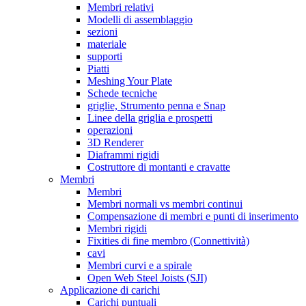
Membri relativi
Modelli di assemblaggio
sezioni
materiale
supporti
Piatti
Meshing Your Plate
Schede tecniche
griglie, Strumento penna e Snap
Linee della griglia e prospetti
operazioni
3D Renderer
Diaframmi rigidi
Costruttore di montanti e cravatte
Membri
Membri
Membri normali vs membri continui
Compensazione di membri e punti di inserimento
Membri rigidi
Fixities di fine membro (Connettività)
cavi
Membri curvi e a spirale
Open Web Steel Joists (SJI)
Applicazione di carichi
Carichi puntuali