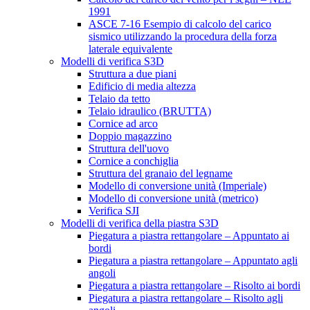
1991
ASCE 7-16 Esempio di calcolo del carico
sismico utilizzando la procedura della forza
laterale equivalente
Modelli di verifica S3D
Struttura a due piani
Edificio di media altezza
Telaio da tetto
Telaio idraulico (BRUTTA)
Cornice ad arco
Doppio magazzino
Struttura dell'uovo
Cornice a conchiglia
Struttura del granaio del legname
Modello di conversione unità (Imperiale)
Modello di conversione unità (metrico)
Verifica SJI
Modelli di verifica della piastra S3D
Piegatura a piastra rettangolare – Appuntato ai
bordi
Piegatura a piastra rettangolare – Appuntato agli
angoli
Piegatura a piastra rettangolare – Risolto ai bordi
Piegatura a piastra rettangolare – Risolto agli