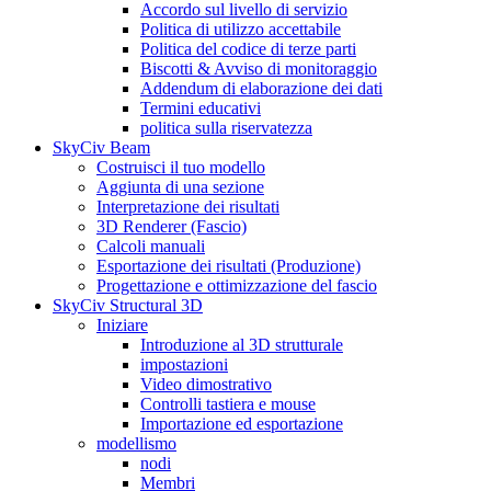
Accordo sul livello di servizio
Politica di utilizzo accettabile
Politica del codice di terze parti
Biscotti & Avviso di monitoraggio
Addendum di elaborazione dei dati
Termini educativi
politica sulla riservatezza
SkyCiv Beam
Costruisci il tuo modello
Aggiunta di una sezione
Interpretazione dei risultati
3D Renderer (Fascio)
Calcoli manuali
Esportazione dei risultati (Produzione)
Progettazione e ottimizzazione del fascio
SkyCiv Structural 3D
Iniziare
Introduzione al 3D strutturale
impostazioni
Video dimostrativo
Controlli tastiera e mouse
Importazione ed esportazione
modellismo
nodi
Membri