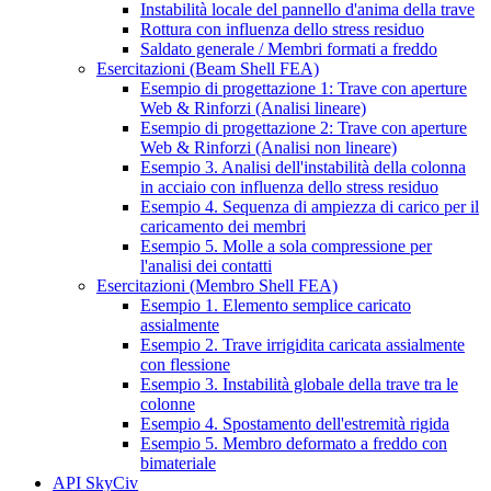
Instabilità locale del pannello d'anima della trave
Rottura con influenza dello stress residuo
Saldato generale / Membri formati a freddo
Esercitazioni (Beam Shell FEA)
Esempio di progettazione 1: Trave con aperture
Web & Rinforzi (Analisi lineare)
Esempio di progettazione 2: Trave con aperture
Web & Rinforzi (Analisi non lineare)
Esempio 3. Analisi dell'instabilità della colonna
in acciaio con influenza dello stress residuo
Esempio 4. Sequenza di ampiezza di carico per il
caricamento dei membri
Esempio 5. Molle a sola compressione per
l'analisi dei contatti
Esercitazioni (Membro Shell FEA)
Esempio 1. Elemento semplice caricato
assialmente
Esempio 2. Trave irrigidita caricata assialmente
con flessione
Esempio 3. Instabilità globale della trave tra le
colonne
Esempio 4. Spostamento dell'estremità rigida
Esempio 5. Membro deformato a freddo con
bimateriale
API SkyCiv