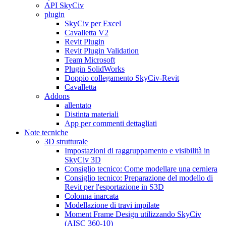
API SkyCiv
plugin
SkyCiv per Excel
Cavalletta V2
Revit Plugin
Revit Plugin Validation
Team Microsoft
Plugin SolidWorks
Doppio collegamento SkyCiv-Revit
Cavalletta
Addons
allentato
Distinta materiali
App per commenti dettagliati
Note tecniche
3D strutturale
Impostazioni di raggruppamento e visibilità in
SkyCiv 3D
Consiglio tecnico: Come modellare una cerniera
Consiglio tecnico: Preparazione del modello di
Revit per l'esportazione in S3D
Colonna inarcata
Modellazione di travi impilate
Moment Frame Design utilizzando SkyCiv
(AISC 360-10)