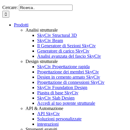
Cercare:
Prodotti
Analisi strutturale
SkyCiv Structural 3D
SkyCiv Beam
Il Generatore di Sezioni SkyCiv
Generatore di carico SkyCiv
Analisi avanzata del fascio SkyCiv
Design strutturale
SkyCiv Progettazione rapida
Progettazione dei membri SkyCiv
Design in cemento armato SkyCiv
Progettazione di connessioni SkyCiv
SkyCiv Foundation Design
Piastra di base SkyCiv
SkyCiv Slab Design
Accedi al tuo potente strutturale
API & Automazione
API SkyCiv
Soluzioni personalizzate
integrazioni
Strumenti gratuiti