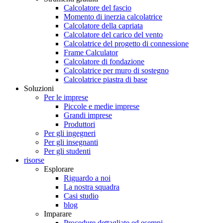
Calcolatore del fascio
Momento di inerzia calcolatrice
Calcolatore della capriata
Calcolatore del carico del vento
Calcolatrice del progetto di connessione
Frame Calculator
Calcolatore di fondazione
Calcolatrice per muro di sostegno
Calcolatrice piastra di base
Soluzioni
Per le imprese
Piccole e medie imprese
Grandi imprese
Produttori
Per gli ingegneri
Per gli insegnanti
Per gli studenti
risorse
Esplorare
Riguardo a noi
La nostra squadra
Casi studio
blog
Imparare
Procedure dettagliate ed esempi