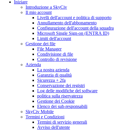
Iniziare
Introduzione a SkyCiv
Il mio account
Livelli dell'account e politica di supporto
Annullamento dell'abbonamento
Configurazione dell'account della squadra
Microsoft Single Sign-on (ENTRA ID)
Limiti dell'account
Gestione dei file
File Manager
Condivisione di file
Controllo di revisione
Azienda
La nostra azienda
Garanzia di qualità
Sicurezza + 2fa
Conservazione dei registri
Log delle modifiche del software
politica sulla riservatezza
Gestione dei Cookie
Elenco dei sub-responsabili
SkyCiv Mobile
Termini e Condizioni
Termini di servizio generali
Avviso dell'utente