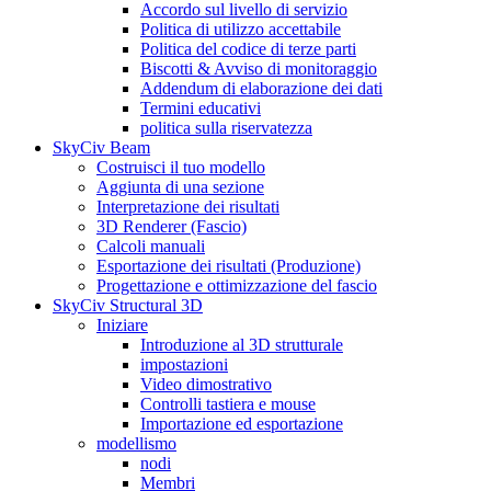
Accordo sul livello di servizio
Politica di utilizzo accettabile
Politica del codice di terze parti
Biscotti & Avviso di monitoraggio
Addendum di elaborazione dei dati
Termini educativi
politica sulla riservatezza
SkyCiv Beam
Costruisci il tuo modello
Aggiunta di una sezione
Interpretazione dei risultati
3D Renderer (Fascio)
Calcoli manuali
Esportazione dei risultati (Produzione)
Progettazione e ottimizzazione del fascio
SkyCiv Structural 3D
Iniziare
Introduzione al 3D strutturale
impostazioni
Video dimostrativo
Controlli tastiera e mouse
Importazione ed esportazione
modellismo
nodi
Membri