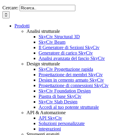
Cercare:
Prodotti
Analisi strutturale
SkyCiv Structural 3D
SkyCiv Beam
Il Generatore di Sezioni SkyCiv
Generatore di carico SkyCiv
Analisi avanzata del fascio SkyCiv
Design strutturale
SkyCiv Progettazione rapida
Progettazione dei membri SkyCiv
Design in cemento armato SkyCiv
Progettazione di connessioni SkyCiv
SkyCiv Foundation Design
Piastra di base SkyCiv
SkyCiv Slab Design
Accedi al tuo potente strutturale
API & Automazione
API SkyCiv
Soluzioni personalizzate
integrazioni
Strumenti gratuiti