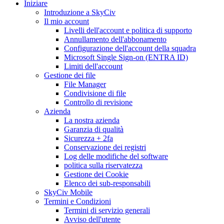
Iniziare
Introduzione a SkyCiv
Il mio account
Livelli dell'account e politica di supporto
Annullamento dell'abbonamento
Configurazione dell'account della squadra
Microsoft Single Sign-on (ENTRA ID)
Limiti dell'account
Gestione dei file
File Manager
Condivisione di file
Controllo di revisione
Azienda
La nostra azienda
Garanzia di qualità
Sicurezza + 2fa
Conservazione dei registri
Log delle modifiche del software
politica sulla riservatezza
Gestione dei Cookie
Elenco dei sub-responsabili
SkyCiv Mobile
Termini e Condizioni
Termini di servizio generali
Avviso dell'utente