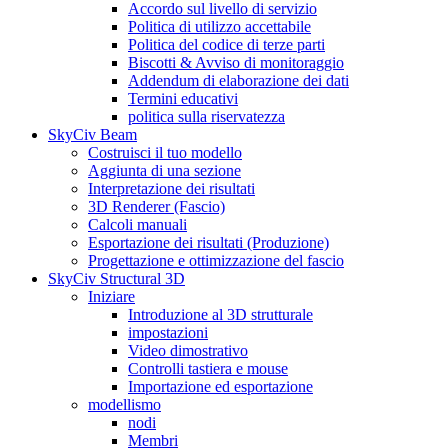
Accordo sul livello di servizio
Politica di utilizzo accettabile
Politica del codice di terze parti
Biscotti & Avviso di monitoraggio
Addendum di elaborazione dei dati
Termini educativi
politica sulla riservatezza
SkyCiv Beam
Costruisci il tuo modello
Aggiunta di una sezione
Interpretazione dei risultati
3D Renderer (Fascio)
Calcoli manuali
Esportazione dei risultati (Produzione)
Progettazione e ottimizzazione del fascio
SkyCiv Structural 3D
Iniziare
Introduzione al 3D strutturale
impostazioni
Video dimostrativo
Controlli tastiera e mouse
Importazione ed esportazione
modellismo
nodi
Membri