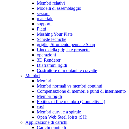
Membri relativi
Modelli di assemblaggio
sezioni
materiale
supporti
Piatti
Meshing Your Plate
Schede tecniche
griglie, Strumento penna e Snap
Linee della griglia e prospetti
operazioni
3D Renderer
Diaframmi rigidi
Costruttore di montanti e cravatte
Membri
Membri
Membri normali vs membri continui
Compensazione di membri e punti di inserimento
Membri rigidi
Fixities di fine membro (Connettività)
cavi
Membri curvi e a spirale
Open Web Steel Joists (SJI)
Applicazione di carichi
Carichi puntuali