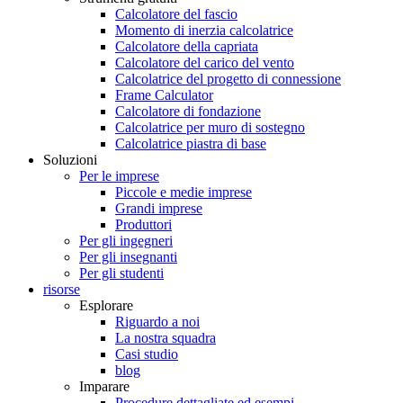
Calcolatore del fascio
Momento di inerzia calcolatrice
Calcolatore della capriata
Calcolatore del carico del vento
Calcolatrice del progetto di connessione
Frame Calculator
Calcolatore di fondazione
Calcolatrice per muro di sostegno
Calcolatrice piastra di base
Soluzioni
Per le imprese
Piccole e medie imprese
Grandi imprese
Produttori
Per gli ingegneri
Per gli insegnanti
Per gli studenti
risorse
Esplorare
Riguardo a noi
La nostra squadra
Casi studio
blog
Imparare
Procedure dettagliate ed esempi