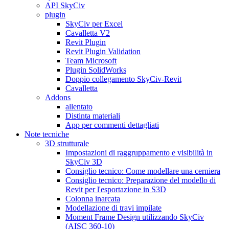
API SkyCiv
plugin
SkyCiv per Excel
Cavalletta V2
Revit Plugin
Revit Plugin Validation
Team Microsoft
Plugin SolidWorks
Doppio collegamento SkyCiv-Revit
Cavalletta
Addons
allentato
Distinta materiali
App per commenti dettagliati
Note tecniche
3D strutturale
Impostazioni di raggruppamento e visibilità in
SkyCiv 3D
Consiglio tecnico: Come modellare una cerniera
Consiglio tecnico: Preparazione del modello di
Revit per l'esportazione in S3D
Colonna inarcata
Modellazione di travi impilate
Moment Frame Design utilizzando SkyCiv
(AISC 360-10)