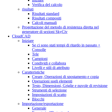
Iniziare
Verifica del calcolo
risultati
Risultati standard
Risultati compositi
Calcoli manuali
Progettazione del metodo di resistenza diretta nel
generatore di sezioni SkyCiv
CloudCAD
Iniziare
Se ci sono stati tempi di ritardo in passato +
Consolle
Tele
Campioni
Condividi e collabora
Livelli e stili di attributo
Caratteristiche
Creare, Operazioni di spostamento e copia
Operazioni sugli elementi
Testo, Dimensioni, Griglie e nuvole di revisione
Strumenti di selezione
Impostazioni di scatto
Blocchi
Importazione/esportazione
Generale