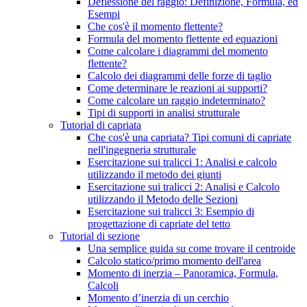
Deflessione del raggio: Definizione, Formula, ed
Esempi
Che cos'è il momento flettente?
Formula del momento flettente ed equazioni
Come calcolare i diagrammi del momento
flettente?
Calcolo dei diagrammi delle forze di taglio
Come determinare le reazioni ai supporti?
Come calcolare un raggio indeterminato?
Tipi di supporti in analisi strutturale
Tutorial di capriata
Che cos'è una capriata? Tipi comuni di capriate
nell'ingegneria strutturale
Esercitazione sui tralicci 1: Analisi e calcolo
utilizzando il metodo dei giunti
Esercitazione sui tralicci 2: Analisi e Calcolo
utilizzando il Metodo delle Sezioni
Esercitazione sui tralicci 3: Esempio di
progettazione di capriate del tetto
Tutorial di sezione
Una semplice guida su come trovare il centroide
Calcolo statico/primo momento dell'area
Momento di inerzia – Panoramica, Formula,
Calcoli
Momento d’inerzia di un cerchio