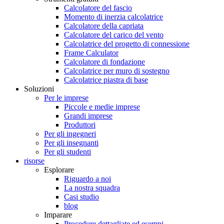
Calcolatore del fascio
Momento di inerzia calcolatrice
Calcolatore della capriata
Calcolatore del carico del vento
Calcolatrice del progetto di connessione
Frame Calculator
Calcolatore di fondazione
Calcolatrice per muro di sostegno
Calcolatrice piastra di base
Soluzioni
Per le imprese
Piccole e medie imprese
Grandi imprese
Produttori
Per gli ingegneri
Per gli insegnanti
Per gli studenti
risorse
Esplorare
Riguardo a noi
La nostra squadra
Casi studio
blog
Imparare
Procedure dettagliate ed esempi