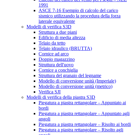
1991
ASCE 7-16 Esempio di calcolo del carico
sismico utilizzando la procedura della forza
laterale equivalente
Modelli di verifica S3D
Struttura a due piani
Edificio di media altezza
Telaio da tetto
Telaio idraulico (BRUTTA)
Cornice ad arco
Doppio magazzino
Struttura dell'uovo
Cornice a conchiglia
Struttura del granaio del legname
Modello di conversione unità (Imperiale)
Modello di conversione unità (metrico)
Verifica SJI
Modelli di verifica della piastra S3D
Piegatura a piastra rettangolare – Appuntato ai
bordi
Piegatura a piastra rettangolare – Appuntato agli
angoli
Piegatura a piastra rettangolare – Risolto ai bordi
Piegatura a piastra rettangolare – Risolto agli