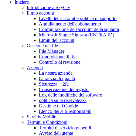
Iniziare
Introduzione a SkyCiv
Il mio account
Livelli dell'account e politica di supporto
Annullamento dell'abbonamento
Configurazione dell'account della squadra
Microsoft Single Sign-on (ENTRA ID)
Limiti dell'account
Gestione dei file
File Manager
Condivisione di file
Controllo di revisione
Azienda
La nostra azienda
Garanzia di qualità
Sicurezza + 2fa
Conservazione dei registri
Log delle modifiche del software
politica sulla riservatezza
Gestione dei Cookie
Elenco dei sub-responsabili
SkyCiv Mobile
Termini e Condizioni
Termini di servizio generali
Avviso dell'utente