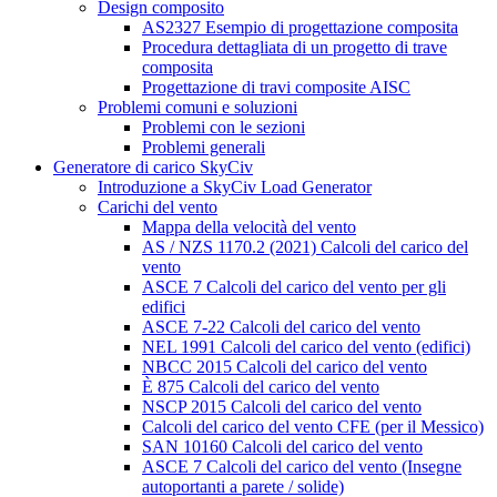
Design composito
AS2327 Esempio di progettazione composita
Procedura dettagliata di un progetto di trave
composita
Progettazione di travi composite AISC
Problemi comuni e soluzioni
Problemi con le sezioni
Problemi generali
Generatore di carico SkyCiv
Introduzione a SkyCiv Load Generator
Carichi del vento
Mappa della velocità del vento
AS / NZS 1170.2 (2021) Calcoli del carico del
vento
ASCE 7 Calcoli del carico del vento per gli
edifici
ASCE 7-22 Calcoli del carico del vento
NEL 1991 Calcoli del carico del vento (edifici)
NBCC 2015 Calcoli del carico del vento
È 875 Calcoli del carico del vento
NSCP 2015 Calcoli del carico del vento
Calcoli del carico del vento CFE (per il Messico)
SAN 10160 Calcoli del carico del vento
ASCE 7 Calcoli del carico del vento (Insegne
autoportanti a parete / solide)