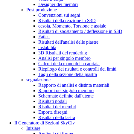
Designer dei membri
Post produzione
Convenzioni sui segni
Risultati della reazione in S3D
cesoia, Momento, Torsione e assiale
Risultati di spostamento / deflessione in S3D
Fatica
Risultati dell'analisi delle piastre
instabilità
3D Risultati del rendering
Analisi per singolo membro
Calcoli della mano della capriata
Riepilogo dei risultati e controlli dei limiti
Tagli della sezione della piastra
segnalazione
Rapporto di analisi e distinta materiali
Rapporti per singolo membro
Schermate definite dall'utente
Risultati nodali
Risultati dei membri
Esporta disegni
Risultati della lastra
Il Generatore di Sezioni SkyCiv
Iniziare
Aggiunta di forme