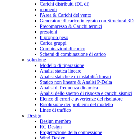
Carichi distribuiti (DL di)
momenti
l'Area & Carichi del vento
Generatore di carico integrato con Structural 3D
Precompresso & Carichi termici
pressioni
Il proprio peso
Carica gruppi
Combinazioni di carico
Schemi di combinazione di carico
soluzione
Modello di riparazione
Analisi statica lineare
Analisi statiche e di instabilità lineari
Statico non lineare & Analisi P-Delta
Analisi di frequenza dinamica
Analisi dello spettro di risposta e carichi sismici
Elenco di errori e avvertenze del risolutore
Risoluzione dei problemi del modello
Linee di traffico
Design
Design membro
RC Design
Progettazione della connessione
Wind Design