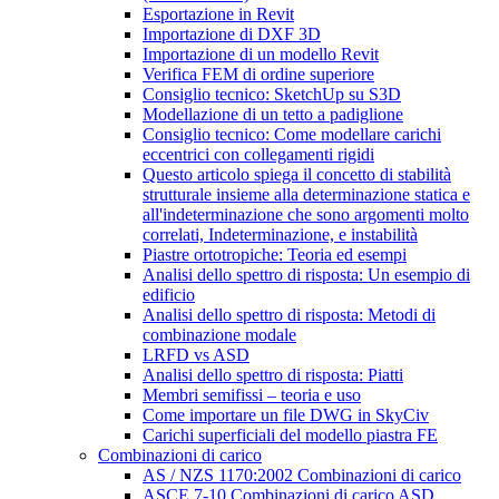
Esportazione in Revit
Importazione di DXF 3D
Importazione di un modello Revit
Verifica FEM di ordine superiore
Consiglio tecnico: SketchUp su S3D
Modellazione di un tetto a padiglione
Consiglio tecnico: Come modellare carichi
eccentrici con collegamenti rigidi
Questo articolo spiega il concetto di stabilità
strutturale insieme alla determinazione statica e
all'indeterminazione che sono argomenti molto
correlati, Indeterminazione, e instabilità
Piastre ortotropiche: Teoria ed esempi
Analisi dello spettro di risposta: Un esempio di
edificio
Analisi dello spettro di risposta: Metodi di
combinazione modale
LRFD vs ASD
Analisi dello spettro di risposta: Piatti
Membri semifissi – teoria e uso
Come importare un file DWG in SkyCiv
Carichi superficiali del modello piastra FE
Combinazioni di carico
AS / NZS 1170:2002 Combinazioni di carico
ASCE 7-10 Combinazioni di carico ASD