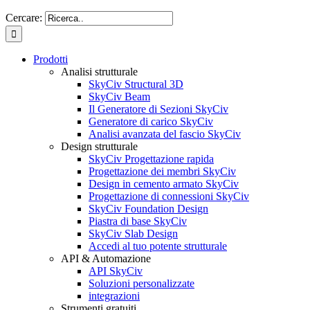
Cercare:
Prodotti
Analisi strutturale
SkyCiv Structural 3D
SkyCiv Beam
Il Generatore di Sezioni SkyCiv
Generatore di carico SkyCiv
Analisi avanzata del fascio SkyCiv
Design strutturale
SkyCiv Progettazione rapida
Progettazione dei membri SkyCiv
Design in cemento armato SkyCiv
Progettazione di connessioni SkyCiv
SkyCiv Foundation Design
Piastra di base SkyCiv
SkyCiv Slab Design
Accedi al tuo potente strutturale
API & Automazione
API SkyCiv
Soluzioni personalizzate
integrazioni
Strumenti gratuiti