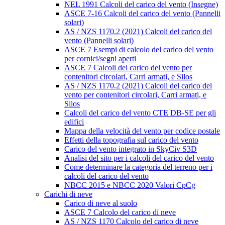
NEL 1991 Calcoli del carico del vento (Insegne)
ASCE 7-16 Calcoli del carico del vento (Pannelli
solari)
AS / NZS 1170.2 (2021) Calcoli del carico del
vento (Pannelli solari)
ASCE 7 Esempi di calcolo del carico del vento
per cornici/segni aperti
ASCE 7 Calcoli del carico del vento per
contenitori circolari, Carri armati, e Silos
AS / NZS 1170.2 (2021) Calcoli del carico del
vento per contenitori circolari, Carri armati, e
Silos
Calcoli del carico del vento CTE DB-SE per gli
edifici
Mappa della velocità del vento per codice postale
Effetti della topografia sul carico del vento
Carico del vento integrato in SkyCiv S3D
Analisi del sito per i calcoli del carico del vento
Come determinare la categoria del terreno per i
calcoli del carico del vento
NBCC 2015 e NBCC 2020 Valori CpCg
Carichi di neve
Carico di neve al suolo
ASCE 7 Calcolo del carico di neve
AS / NZS 1170 Calcolo del carico di neve