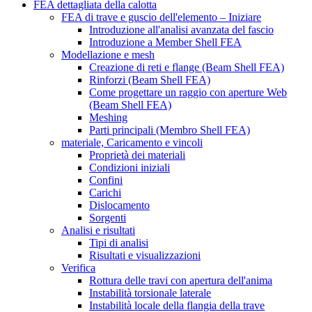
FEA dettagliata della calotta
FEA di trave e guscio dell'elemento – Iniziare
Introduzione all'analisi avanzata del fascio
Introduzione a Member Shell FEA
Modellazione e mesh
Creazione di reti e flange (Beam Shell FEA)
Rinforzi (Beam Shell FEA)
Come progettare un raggio con aperture Web
(Beam Shell FEA)
Meshing
Parti principali (Membro Shell FEA)
materiale, Caricamento e vincoli
Proprietà dei materiali
Condizioni iniziali
Confini
Carichi
Dislocamento
Sorgenti
Analisi e risultati
Tipi di analisi
Risultati e visualizzazioni
Verifica
Rottura delle travi con apertura dell'anima
Instabilità torsionale laterale
Instabilità locale della flangia della trave