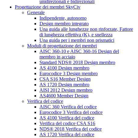
unidirezionali e bidirezionali
Progettazione dei membri SkyCiv
Generale
Indipendente, autonomo
Design membro integrato
Una guida alle lunghezze non rinforzate, Fattore
di lunghezza effettiva (K), e snellezza
Una guida per i membri non prismatici
Moduli di progettazione dei membri
AISC 360-10 e AISC 360-16 Design del
membro in acciaio
Standard NDS® 2018 Design membro
AS 4100 Design membro
Eurocodice 3 Design membro
CSA S16 Member Design
AS 1720 Design membro
AISI 2012 Design membro
AS4600 Member Design
Verifica del codice
AISC 360 Verifica del codice
Eurocodice 3 Verifica del codice
AS 4100 Verifica del codice
Verifica del codice CSA S16
NDS® 2018 Verifica del codice
AS 1720 Verifica del codice