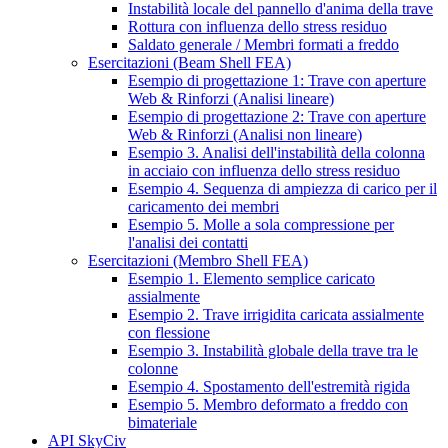
Instabilità locale del pannello d'anima della trave
Rottura con influenza dello stress residuo
Saldato generale / Membri formati a freddo
Esercitazioni (Beam Shell FEA)
Esempio di progettazione 1: Trave con aperture
Web & Rinforzi (Analisi lineare)
Esempio di progettazione 2: Trave con aperture
Web & Rinforzi (Analisi non lineare)
Esempio 3. Analisi dell'instabilità della colonna
in acciaio con influenza dello stress residuo
Esempio 4. Sequenza di ampiezza di carico per il
caricamento dei membri
Esempio 5. Molle a sola compressione per
l'analisi dei contatti
Esercitazioni (Membro Shell FEA)
Esempio 1. Elemento semplice caricato
assialmente
Esempio 2. Trave irrigidita caricata assialmente
con flessione
Esempio 3. Instabilità globale della trave tra le
colonne
Esempio 4. Spostamento dell'estremità rigida
Esempio 5. Membro deformato a freddo con
bimateriale
API SkyCiv