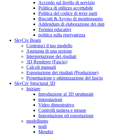
Accordo sul livello di servizio
Politica di utilizzo accettabile
Politica del codice di terze parti
Biscotti & Avviso di monitoraggio
Addendum di elaborazione dei dati
Termini educativi
politica sulla riservatezza
SkyCiv Beam
Costruisci il tuo modello
Aggiunta di una sezione
Interpretazione dei risultati
3D Renderer (Fascio)
Calcoli manuali
Esportazione dei risultati (Produzione)
Progettazione e ottimizzazione del fascio
SkyCiv Structural 3D
Iniziare
Introduzione al 3D strutturale
impostazioni
Video dimostrativo
Controlli tastiera e mouse
Importazione ed esportazione
modellismo
nodi
Membri