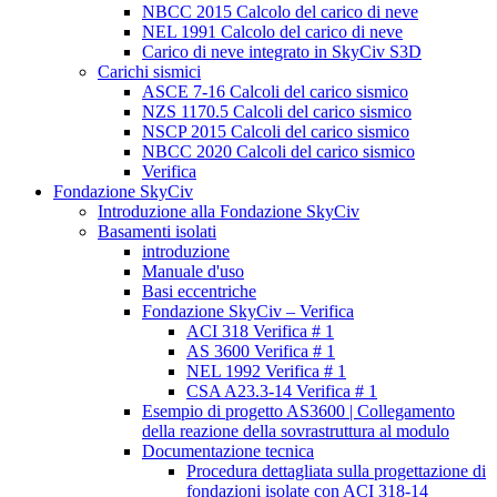
NBCC 2015 Calcolo del carico di neve
NEL 1991 Calcolo del carico di neve
Carico di neve integrato in SkyCiv S3D
Carichi sismici
ASCE 7-16 Calcoli del carico sismico
NZS 1170.5 Calcoli del carico sismico
NSCP 2015 Calcoli del carico sismico
NBCC 2020 Calcoli del carico sismico
Verifica
Fondazione SkyCiv
Introduzione alla Fondazione SkyCiv
Basamenti isolati
introduzione
Manuale d'uso
Basi eccentriche
Fondazione SkyCiv – Verifica
ACI 318 Verifica # 1
AS 3600 Verifica # 1
NEL 1992 Verifica # 1
CSA A23.3-14 Verifica # 1
Esempio di progetto AS3600 | Collegamento
della reazione della sovrastruttura al modulo
Documentazione tecnica
Procedura dettagliata sulla progettazione di
fondazioni isolate con ACI 318-14