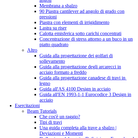
angoli
Membrana a sbalzo
90 Piastra cantilever ad angolo di grado con
pressioni
Piastra con elementi di irrigidimento
Lastra su riser
Calotta emisferica sotto carichi concentrati
Concentrazione di stress attorno a un buco in un
piatto quadrato
Altro
Guida alla progettazione dei golfari di
sollevamento
Guida alla progettazione degli arcarecci in
acciaio formato a freddo
Guida alla progettazione canadese di travi in ​​
legno
Guida all'AS 4100 Design in acciaio
Guida all'EN 1993-1-1 Eurocodice 3 Design in
acciaio
Esercitazioni
Beam Tutorials
Che cos'è un raggio?
Tipi di travi
Una guida completa alla trave a sbalzo |
Deviazioni e Momenti