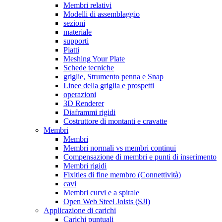
Membri relativi
Modelli di assemblaggio
sezioni
materiale
supporti
Piatti
Meshing Your Plate
Schede tecniche
griglie, Strumento penna e Snap
Linee della griglia e prospetti
operazioni
3D Renderer
Diaframmi rigidi
Costruttore di montanti e cravatte
Membri
Membri
Membri normali vs membri continui
Compensazione di membri e punti di inserimento
Membri rigidi
Fixities di fine membro (Connettività)
cavi
Membri curvi e a spirale
Open Web Steel Joists (SJI)
Applicazione di carichi
Carichi puntuali