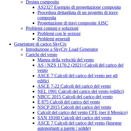
Design composito
AS2327 Esempio di progettazione composita
Procedura dettagliata di un progetto di trave
composita
Progettazione di travi composite AISC
Problemi comuni e soluzioni
Problemi con le sezioni
Problemi generali
Generatore di carico SkyCiv
Introduzione a SkyCiv Load Generator
Carichi del vento
Mappa della velocità del vento
AS / NZS 1170.2 (2021) Calcoli del carico del
vento
ASCE 7 Calcoli del carico del vento per gli
edifici
ASCE 7-22 Calcoli del carico del vento
NEL 1991 Calcoli del carico del vento (edifici)
NBCC 2015 Calcoli del carico del vento
È 875 Calcoli del carico del vento
NSCP 2015 Calcoli del carico del vento
Calcoli del carico del vento CFE (per il Messico)
SAN 10160 Calcoli del carico del vento
ASCE 7 Calcoli del carico del vento (Insegne
autoportanti a parete / solide)