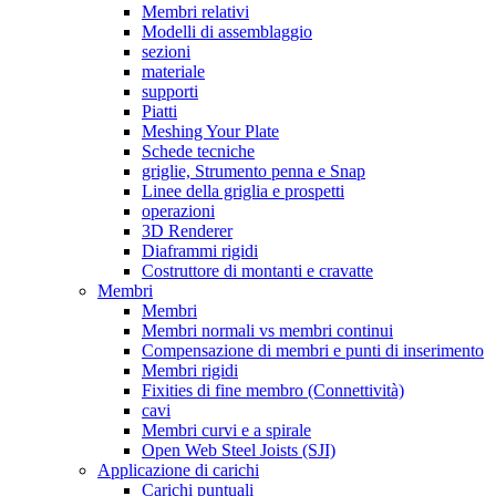
Membri relativi
Modelli di assemblaggio
sezioni
materiale
supporti
Piatti
Meshing Your Plate
Schede tecniche
griglie, Strumento penna e Snap
Linee della griglia e prospetti
operazioni
3D Renderer
Diaframmi rigidi
Costruttore di montanti e cravatte
Membri
Membri
Membri normali vs membri continui
Compensazione di membri e punti di inserimento
Membri rigidi
Fixities di fine membro (Connettività)
cavi
Membri curvi e a spirale
Open Web Steel Joists (SJI)
Applicazione di carichi
Carichi puntuali