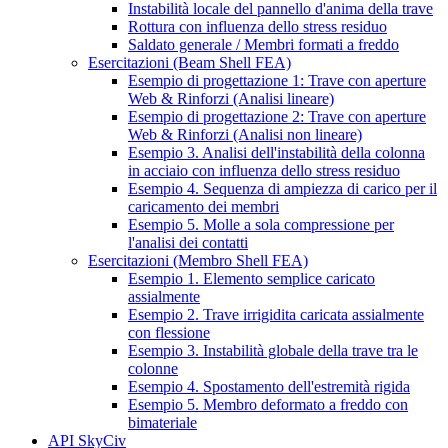
Instabilità locale del pannello d'anima della trave
Rottura con influenza dello stress residuo
Saldato generale / Membri formati a freddo
Esercitazioni (Beam Shell FEA)
Esempio di progettazione 1: Trave con aperture
Web & Rinforzi (Analisi lineare)
Esempio di progettazione 2: Trave con aperture
Web & Rinforzi (Analisi non lineare)
Esempio 3. Analisi dell'instabilità della colonna
in acciaio con influenza dello stress residuo
Esempio 4. Sequenza di ampiezza di carico per il
caricamento dei membri
Esempio 5. Molle a sola compressione per
l'analisi dei contatti
Esercitazioni (Membro Shell FEA)
Esempio 1. Elemento semplice caricato
assialmente
Esempio 2. Trave irrigidita caricata assialmente
con flessione
Esempio 3. Instabilità globale della trave tra le
colonne
Esempio 4. Spostamento dell'estremità rigida
Esempio 5. Membro deformato a freddo con
bimateriale
API SkyCiv