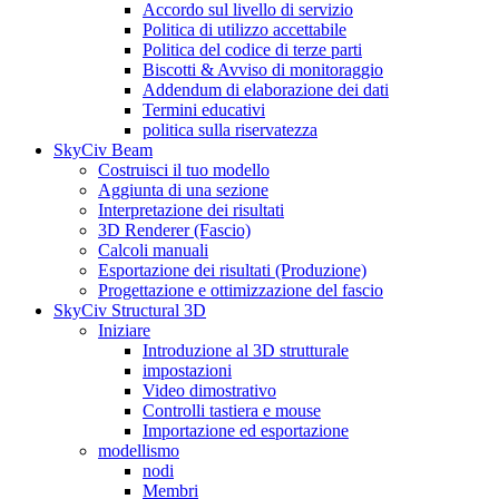
Accordo sul livello di servizio
Politica di utilizzo accettabile
Politica del codice di terze parti
Biscotti & Avviso di monitoraggio
Addendum di elaborazione dei dati
Termini educativi
politica sulla riservatezza
SkyCiv Beam
Costruisci il tuo modello
Aggiunta di una sezione
Interpretazione dei risultati
3D Renderer (Fascio)
Calcoli manuali
Esportazione dei risultati (Produzione)
Progettazione e ottimizzazione del fascio
SkyCiv Structural 3D
Iniziare
Introduzione al 3D strutturale
impostazioni
Video dimostrativo
Controlli tastiera e mouse
Importazione ed esportazione
modellismo
nodi
Membri