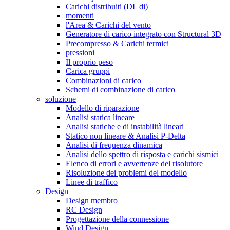
Carichi distribuiti (DL di)
momenti
l'Area & Carichi del vento
Generatore di carico integrato con Structural 3D
Precompresso & Carichi termici
pressioni
Il proprio peso
Carica gruppi
Combinazioni di carico
Schemi di combinazione di carico
soluzione
Modello di riparazione
Analisi statica lineare
Analisi statiche e di instabilità lineari
Statico non lineare & Analisi P-Delta
Analisi di frequenza dinamica
Analisi dello spettro di risposta e carichi sismici
Elenco di errori e avvertenze del risolutore
Risoluzione dei problemi del modello
Linee di traffico
Design
Design membro
RC Design
Progettazione della connessione
Wind Design