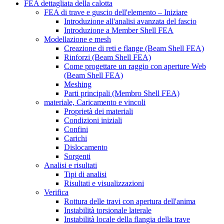
FEA dettagliata della calotta
FEA di trave e guscio dell'elemento – Iniziare
Introduzione all'analisi avanzata del fascio
Introduzione a Member Shell FEA
Modellazione e mesh
Creazione di reti e flange (Beam Shell FEA)
Rinforzi (Beam Shell FEA)
Come progettare un raggio con aperture Web
(Beam Shell FEA)
Meshing
Parti principali (Membro Shell FEA)
materiale, Caricamento e vincoli
Proprietà dei materiali
Condizioni iniziali
Confini
Carichi
Dislocamento
Sorgenti
Analisi e risultati
Tipi di analisi
Risultati e visualizzazioni
Verifica
Rottura delle travi con apertura dell'anima
Instabilità torsionale laterale
Instabilità locale della flangia della trave