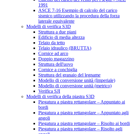
1991
ASCE 7-16 Esempio di calcolo del carico
sismico utilizzando la procedura della forza
laterale equivalente
Modelli di verifica S3D
Struttura a due piani
Edificio di media altezza
Telaio da tetto
Telaio idraulico (BRUTTA)
Cornice ad arco
Doppio magazzino
Struttura dell'uovo
Cornice a conchiglia
Struttura del granaio del legname
Modello di conversione unità (Imperiale)
Modello di conversione unità (metrico)
Verifica SJI
Modelli di verifica della piastra S3D
Piegatura a piastra rettangolare – Appuntato ai
bordi
Piegatura a piastra rettangolare – Appuntato agli
angoli
Piegatura a piastra rettangolare – Risolto ai bordi
Piegatura a piastra rettangolare – Risolto agli