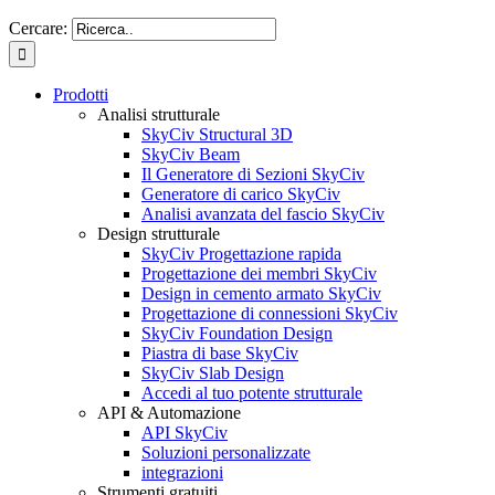
Cercare:
Prodotti
Analisi strutturale
SkyCiv Structural 3D
SkyCiv Beam
Il Generatore di Sezioni SkyCiv
Generatore di carico SkyCiv
Analisi avanzata del fascio SkyCiv
Design strutturale
SkyCiv Progettazione rapida
Progettazione dei membri SkyCiv
Design in cemento armato SkyCiv
Progettazione di connessioni SkyCiv
SkyCiv Foundation Design
Piastra di base SkyCiv
SkyCiv Slab Design
Accedi al tuo potente strutturale
API & Automazione
API SkyCiv
Soluzioni personalizzate
integrazioni
Strumenti gratuiti