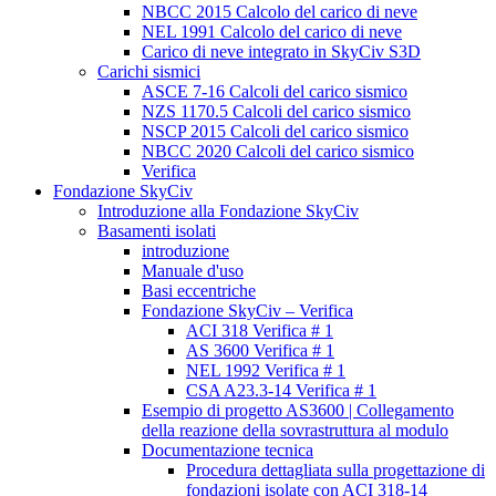
NBCC 2015 Calcolo del carico di neve
NEL 1991 Calcolo del carico di neve
Carico di neve integrato in SkyCiv S3D
Carichi sismici
ASCE 7-16 Calcoli del carico sismico
NZS 1170.5 Calcoli del carico sismico
NSCP 2015 Calcoli del carico sismico
NBCC 2020 Calcoli del carico sismico
Verifica
Fondazione SkyCiv
Introduzione alla Fondazione SkyCiv
Basamenti isolati
introduzione
Manuale d'uso
Basi eccentriche
Fondazione SkyCiv – Verifica
ACI 318 Verifica # 1
AS 3600 Verifica # 1
NEL 1992 Verifica # 1
CSA A23.3-14 Verifica # 1
Esempio di progetto AS3600 | Collegamento
della reazione della sovrastruttura al modulo
Documentazione tecnica
Procedura dettagliata sulla progettazione di
fondazioni isolate con ACI 318-14