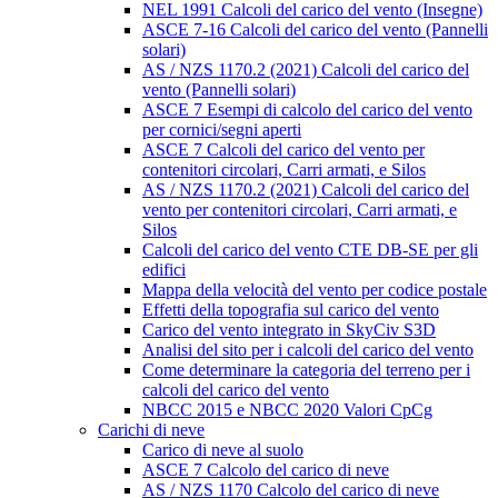
NEL 1991 Calcoli del carico del vento (Insegne)
ASCE 7-16 Calcoli del carico del vento (Pannelli
solari)
AS / NZS 1170.2 (2021) Calcoli del carico del
vento (Pannelli solari)
ASCE 7 Esempi di calcolo del carico del vento
per cornici/segni aperti
ASCE 7 Calcoli del carico del vento per
contenitori circolari, Carri armati, e Silos
AS / NZS 1170.2 (2021) Calcoli del carico del
vento per contenitori circolari, Carri armati, e
Silos
Calcoli del carico del vento CTE DB-SE per gli
edifici
Mappa della velocità del vento per codice postale
Effetti della topografia sul carico del vento
Carico del vento integrato in SkyCiv S3D
Analisi del sito per i calcoli del carico del vento
Come determinare la categoria del terreno per i
calcoli del carico del vento
NBCC 2015 e NBCC 2020 Valori CpCg
Carichi di neve
Carico di neve al suolo
ASCE 7 Calcolo del carico di neve
AS / NZS 1170 Calcolo del carico di neve