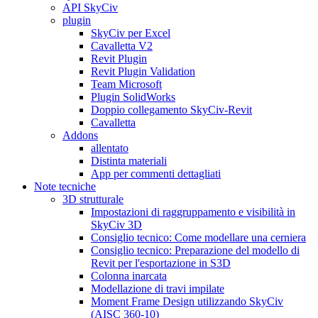
API SkyCiv
plugin
SkyCiv per Excel
Cavalletta V2
Revit Plugin
Revit Plugin Validation
Team Microsoft
Plugin SolidWorks
Doppio collegamento SkyCiv-Revit
Cavalletta
Addons
allentato
Distinta materiali
App per commenti dettagliati
Note tecniche
3D strutturale
Impostazioni di raggruppamento e visibilità in
SkyCiv 3D
Consiglio tecnico: Come modellare una cerniera
Consiglio tecnico: Preparazione del modello di
Revit per l'esportazione in S3D
Colonna inarcata
Modellazione di travi impilate
Moment Frame Design utilizzando SkyCiv
(AISC 360-10)