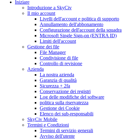
Iniziare
Introduzione a SkyCiv
Il mio account
Livelli dell'account e politica di supporto
Annullamento dell'abbonamento
Configurazione dell'account della squadra
Microsoft Single Sign-on (ENTRA ID)
Limiti dell'account
Gestione dei file
File Manager
Condivisione di file
Controllo di revisione
Azienda
La nostra azienda
Garanzia di qualità
Sicurezza + 2fa
Conservazione dei registri
Log delle modifiche del software
politica sulla riservatezza
Gestione dei Cookie
Elenco dei sub-responsabili
SkyCiv Mobile
Termini e Condizioni
Termini di servizio generali
Avviso dell'utente