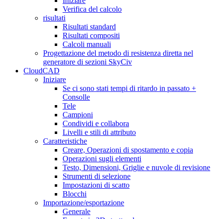
Iniziare
Verifica del calcolo
risultati
Risultati standard
Risultati compositi
Calcoli manuali
Progettazione del metodo di resistenza diretta nel
generatore di sezioni SkyCiv
CloudCAD
Iniziare
Se ci sono stati tempi di ritardo in passato +
Consolle
Tele
Campioni
Condividi e collabora
Livelli e stili di attributo
Caratteristiche
Creare, Operazioni di spostamento e copia
Operazioni sugli elementi
Testo, Dimensioni, Griglie e nuvole di revisione
Strumenti di selezione
Impostazioni di scatto
Blocchi
Importazione/esportazione
Generale