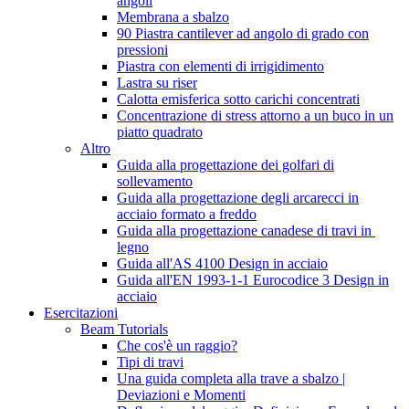
angoli
Membrana a sbalzo
90 Piastra cantilever ad angolo di grado con
pressioni
Piastra con elementi di irrigidimento
Lastra su riser
Calotta emisferica sotto carichi concentrati
Concentrazione di stress attorno a un buco in un
piatto quadrato
Altro
Guida alla progettazione dei golfari di
sollevamento
Guida alla progettazione degli arcarecci in
acciaio formato a freddo
Guida alla progettazione canadese di travi in ​​
legno
Guida all'AS 4100 Design in acciaio
Guida all'EN 1993-1-1 Eurocodice 3 Design in
acciaio
Esercitazioni
Beam Tutorials
Che cos'è un raggio?
Tipi di travi
Una guida completa alla trave a sbalzo |
Deviazioni e Momenti