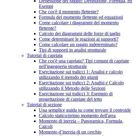
Deflessione del raggio: Definizione, Formula, ed
Esempi
Che cos'è il momento flettente?
Formula del momento flettente ed equazioni
Come calcolare i diagrammi del momento
flettente?
Calcolo dei diagrammi delle forze di taglio
Come determinare le reazioni ai supporti?
Come calcolare un raggio indeterminato?
Tipi di supporti in analisi strutturale
Tutorial di capriata
Che cos'è una capriata? Tipi comuni di capriate
nell'ingegneria strutturale
Esercitazione sui tralicci 1: Analisi e calcolo
utilizzando il metodo dei giunti
Esercitazione sui tralicci 2: Analisi e Calcolo
utilizzando il Metodo delle Sezioni
Esercitazione sui tralicci 3: Esempio di
progettazione di capriate del tetto
Tutorial di sezione
Una semplice guida su come trovare il centroide
Calcolo statico/primo momento dell'area
Momento di inerzia – Panoramica, Formula,
Calcoli
Momento d’inerzia di un cerchio