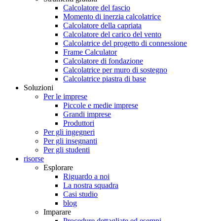
Calcolatore del fascio
Momento di inerzia calcolatrice
Calcolatore della capriata
Calcolatore del carico del vento
Calcolatrice del progetto di connessione
Frame Calculator
Calcolatore di fondazione
Calcolatrice per muro di sostegno
Calcolatrice piastra di base
Soluzioni
Per le imprese
Piccole e medie imprese
Grandi imprese
Produttori
Per gli ingegneri
Per gli insegnanti
Per gli studenti
risorse
Esplorare
Riguardo a noi
La nostra squadra
Casi studio
blog
Imparare
Procedure dettagliate ed esempi