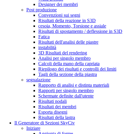
Designer dei membri
Post produzione
Convenzioni sui segni
Risultati della reazione in S3D
cesoia, Momento, Torsione e assiale
Risultati di spostamento / deflessione in S3D
Fatica
Risultati dell'analisi delle piastre
instabilità
3D Risultati del rendering
Analisi per singolo membro
Calcoli della mano della capriata
Riepilogo dei risultati e controlli dei limiti
Tagli della sezione della piastra
segnalazione
Rapporto di analisi e distinta materiali
Rapporti per singolo membro
Schermate definite dall'utente
Risultati nodali
Risultati dei membri
Esporta disegni
Risultati della lastra
Il Generatore di Sezioni SkyCiv
Iniziare
Aggiunta di forme