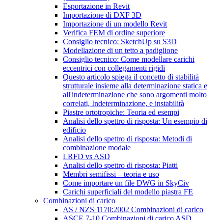
Esportazione in Revit
Importazione di DXF 3D
Importazione di un modello Revit
Verifica FEM di ordine superiore
Consiglio tecnico: SketchUp su S3D
Modellazione di un tetto a padiglione
Consiglio tecnico: Come modellare carichi
eccentrici con collegamenti rigidi
Questo articolo spiega il concetto di stabilità
strutturale insieme alla determinazione statica e
all'indeterminazione che sono argomenti molto
correlati, Indeterminazione, e instabilità
Piastre ortotropiche: Teoria ed esempi
Analisi dello spettro di risposta: Un esempio di
edificio
Analisi dello spettro di risposta: Metodi di
combinazione modale
LRFD vs ASD
Analisi dello spettro di risposta: Piatti
Membri semifissi – teoria e uso
Come importare un file DWG in SkyCiv
Carichi superficiali del modello piastra FE
Combinazioni di carico
AS / NZS 1170:2002 Combinazioni di carico
ASCE 7-10 Combinazioni di carico ASD