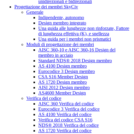
unidirezionali e bidirezionali
Progettazione dei membri SkyCiv
Generale
Indipendente, autonomo
Design membro integrato
Una guida alle lunghezze non rinforzate, Fattore
di lunghezza effettiva (K), e snellezza
Una guida per i membri non prismatici
Moduli di progettazione dei membri
AISC 360-10 e AISC 360-16 Design del
membro in acciaio
Standard NDS® 2018 Design membro
AS 4100 Design membro
Eurocodice 3 Design membro
CSA S16 Member Design
AS 1720 Design membro
AISI 2012 Design membro
AS4600 Member Design
Verifica del codice
AISC 360 Verifica del codice
Eurocodice 3 Verifica del codice
AS 4100 Verifica del codice
Verifica del codice CSA S16
NDS® 2018 Verifica del codice
AS 1720 Verifica del codice