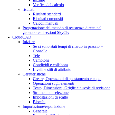
Iniziare
Verifica del calcolo
risultati
Risultati standard
Risultati compositi
Calcoli manuali
Progettazione del metodo di resistenza diretta nel
generatore di sezioni SkyCiv
CloudCAD
Iniziare
Se ci sono stati tempi di ritardo in passato +
Consolle
Tele
Campioni
Condividi e collabora
Livelli e stili di attributo
Caratteristiche
Creare, Operazioni di spostamento e copia
Operazioni sugli elementi
Testo, Dimensioni, Griglie e nuvole di revisione
Strumenti di selezione
Impostazioni di scatto
Blocchi
Importazione/esportazione
Generale