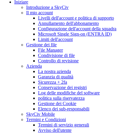
Iniziare
Introduzione a SkyCiv
Il mio account
Livelli dell'account e politica di supporto
Annullamento dell'abbonamento
Configurazione dell'account della squadra
Microsoft Single Sign-on (ENTRA ID)
Limiti dell'account
Gestione dei file
File Manager
Condivisione di file
Controllo di revisione
Azienda
La nostra azienda
Garanzia di qualità
Sicurezza + 2fa
Conservazione dei registri
Log delle modifiche del software
politica sulla riservatezza
Gestione dei Cookie
Elenco dei sub-responsabili
SkyCiv Mobile
Termini e Condizioni
Termini di servizio generali
Avviso dell'utente