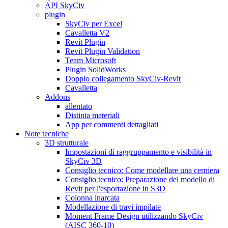
API SkyCiv
plugin
SkyCiv per Excel
Cavalletta V2
Revit Plugin
Revit Plugin Validation
Team Microsoft
Plugin SolidWorks
Doppio collegamento SkyCiv-Revit
Cavalletta
Addons
allentato
Distinta materiali
App per commenti dettagliati
Note tecniche
3D strutturale
Impostazioni di raggruppamento e visibilità in
SkyCiv 3D
Consiglio tecnico: Come modellare una cerniera
Consiglio tecnico: Preparazione del modello di
Revit per l'esportazione in S3D
Colonna inarcata
Modellazione di travi impilate
Moment Frame Design utilizzando SkyCiv
(AISC 360-10)