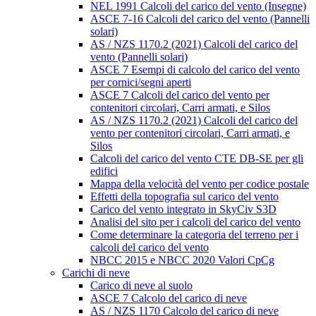
NEL 1991 Calcoli del carico del vento (Insegne)
ASCE 7-16 Calcoli del carico del vento (Pannelli
solari)
AS / NZS 1170.2 (2021) Calcoli del carico del
vento (Pannelli solari)
ASCE 7 Esempi di calcolo del carico del vento
per cornici/segni aperti
ASCE 7 Calcoli del carico del vento per
contenitori circolari, Carri armati, e Silos
AS / NZS 1170.2 (2021) Calcoli del carico del
vento per contenitori circolari, Carri armati, e
Silos
Calcoli del carico del vento CTE DB-SE per gli
edifici
Mappa della velocità del vento per codice postale
Effetti della topografia sul carico del vento
Carico del vento integrato in SkyCiv S3D
Analisi del sito per i calcoli del carico del vento
Come determinare la categoria del terreno per i
calcoli del carico del vento
NBCC 2015 e NBCC 2020 Valori CpCg
Carichi di neve
Carico di neve al suolo
ASCE 7 Calcolo del carico di neve
AS / NZS 1170 Calcolo del carico di neve