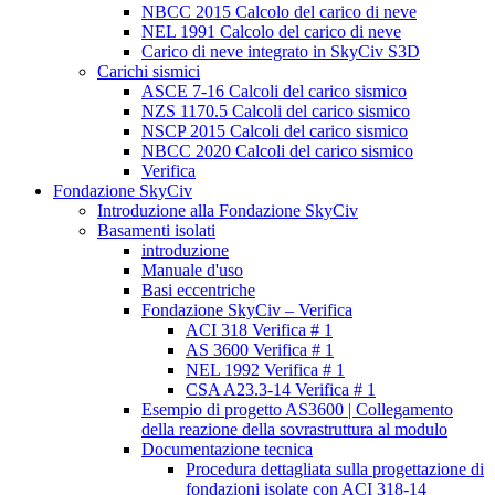
NBCC 2015 Calcolo del carico di neve
NEL 1991 Calcolo del carico di neve
Carico di neve integrato in SkyCiv S3D
Carichi sismici
ASCE 7-16 Calcoli del carico sismico
NZS 1170.5 Calcoli del carico sismico
NSCP 2015 Calcoli del carico sismico
NBCC 2020 Calcoli del carico sismico
Verifica
Fondazione SkyCiv
Introduzione alla Fondazione SkyCiv
Basamenti isolati
introduzione
Manuale d'uso
Basi eccentriche
Fondazione SkyCiv – Verifica
ACI 318 Verifica # 1
AS 3600 Verifica # 1
NEL 1992 Verifica # 1
CSA A23.3-14 Verifica # 1
Esempio di progetto AS3600 | Collegamento
della reazione della sovrastruttura al modulo
Documentazione tecnica
Procedura dettagliata sulla progettazione di
fondazioni isolate con ACI 318-14