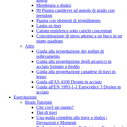
angoli
Membrana a sbalzo
90 Piastra cantilever ad angolo di grado con
pressioni
Piastra con elementi di irrigidimento
Lastra su riser
Calotta emisferica sotto carichi concentrati
Concentrazione di stress attorno a un buco in un
piatto quadrato
Altro
Guida alla progettazione dei golfari di
sollevamento
Guida alla progettazione degli arcarecci in
acciaio formato a freddo
Guida alla progettazione canadese di travi in ​​
legno
Guida all'AS 4100 Design in acciaio
Guida all'EN 1993-1-1 Eurocodice 3 Design in
acciaio
Esercitazioni
Beam Tutorials
Che cos'è un raggio?
Tipi di travi
Una guida completa alla trave a sbalzo |
Deviazioni e Momenti