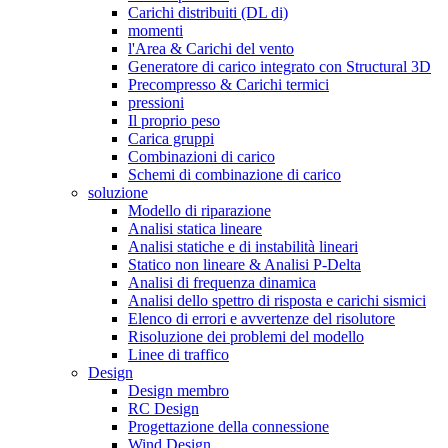
Carichi distribuiti (DL di)
momenti
l'Area & Carichi del vento
Generatore di carico integrato con Structural 3D
Precompresso & Carichi termici
pressioni
Il proprio peso
Carica gruppi
Combinazioni di carico
Schemi di combinazione di carico
soluzione
Modello di riparazione
Analisi statica lineare
Analisi statiche e di instabilità lineari
Statico non lineare & Analisi P-Delta
Analisi di frequenza dinamica
Analisi dello spettro di risposta e carichi sismici
Elenco di errori e avvertenze del risolutore
Risoluzione dei problemi del modello
Linee di traffico
Design
Design membro
RC Design
Progettazione della connessione
Wind Design