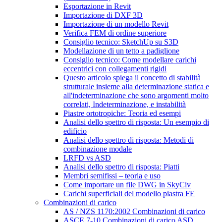
Esportazione in Revit
Importazione di DXF 3D
Importazione di un modello Revit
Verifica FEM di ordine superiore
Consiglio tecnico: SketchUp su S3D
Modellazione di un tetto a padiglione
Consiglio tecnico: Come modellare carichi
eccentrici con collegamenti rigidi
Questo articolo spiega il concetto di stabilità
strutturale insieme alla determinazione statica e
all'indeterminazione che sono argomenti molto
correlati, Indeterminazione, e instabilità
Piastre ortotropiche: Teoria ed esempi
Analisi dello spettro di risposta: Un esempio di
edificio
Analisi dello spettro di risposta: Metodi di
combinazione modale
LRFD vs ASD
Analisi dello spettro di risposta: Piatti
Membri semifissi – teoria e uso
Come importare un file DWG in SkyCiv
Carichi superficiali del modello piastra FE
Combinazioni di carico
AS / NZS 1170:2002 Combinazioni di carico
ASCE 7-10 Combinazioni di carico ASD