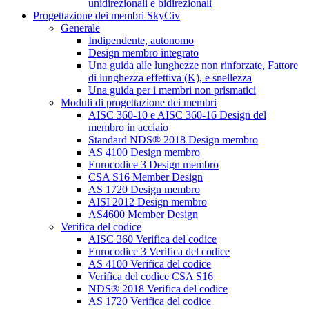
unidirezionali e bidirezionali
Progettazione dei membri SkyCiv
Generale
Indipendente, autonomo
Design membro integrato
Una guida alle lunghezze non rinforzate, Fattore
di lunghezza effettiva (K), e snellezza
Una guida per i membri non prismatici
Moduli di progettazione dei membri
AISC 360-10 e AISC 360-16 Design del
membro in acciaio
Standard NDS® 2018 Design membro
AS 4100 Design membro
Eurocodice 3 Design membro
CSA S16 Member Design
AS 1720 Design membro
AISI 2012 Design membro
AS4600 Member Design
Verifica del codice
AISC 360 Verifica del codice
Eurocodice 3 Verifica del codice
AS 4100 Verifica del codice
Verifica del codice CSA S16
NDS® 2018 Verifica del codice
AS 1720 Verifica del codice