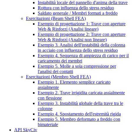
Instabilità locale del pannello d'anima della trave
Rottura con influenza dello stress residuo
Saldato generale / Membri formati a freddo
Esercitazioni (Beam Shell FEA)
Esempio di progettazione 1: Trave con aperture
Web & Rinforzi (Analisi lineare)
Esempio di progettazione 2: Trave con aperture
Web & Rinforzi (Analisi non lineare)
Esempio 3. Analisi dell'instabilità della colonna
in acciaio con influenza dello stress residuo
Esempio 4. Sequenza di ampiezza di carico per il
caricamento dei membri
Esempio 5. Molle a sola compressione per
l'analisi dei contatti
Esercitazioni (Membro Shell FEA)
Esempio 1. Elemento semplice caricato
assialmente
Esempio 2. Trave irrigidita caricata assialmente
con flessione
Esempio 3. Instabilità globale della trave tra le
colonne
Esempio 4. Spostamento dell'estremità rigida
Esempio 5. Membro deformato a freddo con
bimateriale
API SkyCiv