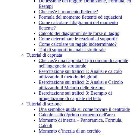
Deflessione del raggio: Definizione, Formula, ed
Esempi
Che cos'è il momento flettente?
Formula del momento flettente ed equazioni
Come calcolare i diagrammi del momento
flettente?
Calcolo dei diagrammi delle forze di taglio
Come determinare le reazioni ai supporti?
Come calcolare un raggio indeterminato?
Tipi di supporti in analisi strutturale
Tutorial di capriata
Che cos'è una capriata? Tipi comuni di capriate
nell'ingegneria strutturale
Esercitazione sui tralicci 1: Analisi e calcolo
utilizzando il metodo dei giunti
Esercitazione sui tralicci 2: Analisi e Calcolo
utilizzando il Metodo delle Sezioni
Esercitazione sui tralicci 3: Esempio di
progettazione di capriate del tetto
Tutorial di sezione
Una semplice guida su come trovare il centroide
Calcolo statico/primo momento dell'area
Momento di inerzia – Panoramica, Formula,
Calcoli
Momento d’inerzia di un cerchio