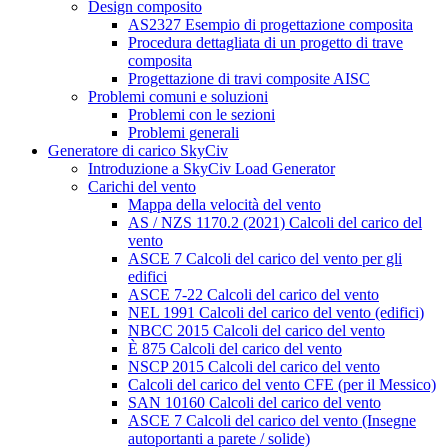
Design composito
AS2327 Esempio di progettazione composita
Procedura dettagliata di un progetto di trave
composita
Progettazione di travi composite AISC
Problemi comuni e soluzioni
Problemi con le sezioni
Problemi generali
Generatore di carico SkyCiv
Introduzione a SkyCiv Load Generator
Carichi del vento
Mappa della velocità del vento
AS / NZS 1170.2 (2021) Calcoli del carico del
vento
ASCE 7 Calcoli del carico del vento per gli
edifici
ASCE 7-22 Calcoli del carico del vento
NEL 1991 Calcoli del carico del vento (edifici)
NBCC 2015 Calcoli del carico del vento
È 875 Calcoli del carico del vento
NSCP 2015 Calcoli del carico del vento
Calcoli del carico del vento CFE (per il Messico)
SAN 10160 Calcoli del carico del vento
ASCE 7 Calcoli del carico del vento (Insegne
autoportanti a parete / solide)