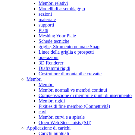
Membri relativi
Modelli di assemblaggio
sezioni
materiale
supporti
Piatti
Meshing Your Plate
Schede tecniche
griglie, Strumento penna e Snap
Linee della griglia e prospetti
operazioni
3D Renderer
Diaframmi rigidi
Costruttore di montanti e cravatte
Membri
Membri
Membri normali vs membri continui
Compensazione di membri e punti di inserimento
Membri rigidi
Fixities di fine membro (Connettività)
cavi
Membri curvi e a spirale
Open Web Steel Joists (SJI)
Applicazione di carichi
Carichi puntuali