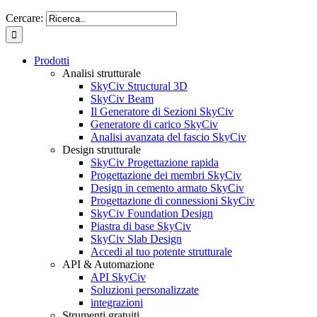
Cercare:
Prodotti
Analisi strutturale
SkyCiv Structural 3D
SkyCiv Beam
Il Generatore di Sezioni SkyCiv
Generatore di carico SkyCiv
Analisi avanzata del fascio SkyCiv
Design strutturale
SkyCiv Progettazione rapida
Progettazione dei membri SkyCiv
Design in cemento armato SkyCiv
Progettazione di connessioni SkyCiv
SkyCiv Foundation Design
Piastra di base SkyCiv
SkyCiv Slab Design
Accedi al tuo potente strutturale
API & Automazione
API SkyCiv
Soluzioni personalizzate
integrazioni
Strumenti gratuiti