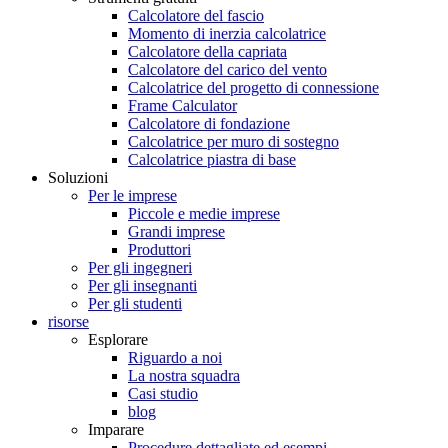
Calcolatore del fascio
Momento di inerzia calcolatrice
Calcolatore della capriata
Calcolatore del carico del vento
Calcolatrice del progetto di connessione
Frame Calculator
Calcolatore di fondazione
Calcolatrice per muro di sostegno
Calcolatrice piastra di base
Soluzioni
Per le imprese
Piccole e medie imprese
Grandi imprese
Produttori
Per gli ingegneri
Per gli insegnanti
Per gli studenti
risorse
Esplorare
Riguardo a noi
La nostra squadra
Casi studio
blog
Imparare
Procedure dettagliate ed esempi