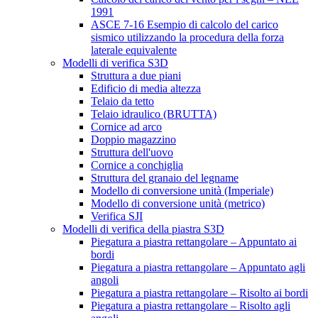
1991
ASCE 7-16 Esempio di calcolo del carico
sismico utilizzando la procedura della forza
laterale equivalente
Modelli di verifica S3D
Struttura a due piani
Edificio di media altezza
Telaio da tetto
Telaio idraulico (BRUTTA)
Cornice ad arco
Doppio magazzino
Struttura dell'uovo
Cornice a conchiglia
Struttura del granaio del legname
Modello di conversione unità (Imperiale)
Modello di conversione unità (metrico)
Verifica SJI
Modelli di verifica della piastra S3D
Piegatura a piastra rettangolare – Appuntato ai
bordi
Piegatura a piastra rettangolare – Appuntato agli
angoli
Piegatura a piastra rettangolare – Risolto ai bordi
Piegatura a piastra rettangolare – Risolto agli