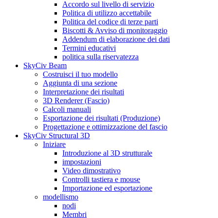
Accordo sul livello di servizio
Politica di utilizzo accettabile
Politica del codice di terze parti
Biscotti & Avviso di monitoraggio
Addendum di elaborazione dei dati
Termini educativi
politica sulla riservatezza
SkyCiv Beam
Costruisci il tuo modello
Aggiunta di una sezione
Interpretazione dei risultati
3D Renderer (Fascio)
Calcoli manuali
Esportazione dei risultati (Produzione)
Progettazione e ottimizzazione del fascio
SkyCiv Structural 3D
Iniziare
Introduzione al 3D strutturale
impostazioni
Video dimostrativo
Controlli tastiera e mouse
Importazione ed esportazione
modellismo
nodi
Membri