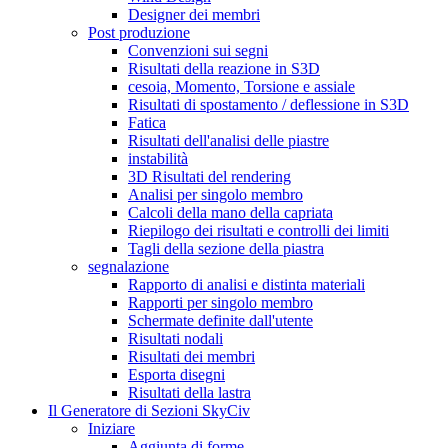
Designer dei membri
Post produzione
Convenzioni sui segni
Risultati della reazione in S3D
cesoia, Momento, Torsione e assiale
Risultati di spostamento / deflessione in S3D
Fatica
Risultati dell'analisi delle piastre
instabilità
3D Risultati del rendering
Analisi per singolo membro
Calcoli della mano della capriata
Riepilogo dei risultati e controlli dei limiti
Tagli della sezione della piastra
segnalazione
Rapporto di analisi e distinta materiali
Rapporti per singolo membro
Schermate definite dall'utente
Risultati nodali
Risultati dei membri
Esporta disegni
Risultati della lastra
Il Generatore di Sezioni SkyCiv
Iniziare
Aggiunta di forme