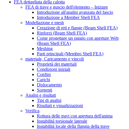
FEA dettagliata della calotta
FEA di trave e guscio dell'elemento – Iniziare
Introduzione all'analisi avanzata del fascio
Introduzione a Member Shell FEA
Modellazione e mesh
Creazione di reti e flange (Beam Shell FEA)
Rinforzi (Beam Shell FEA)
Come progettare un raggio con aperture Web
(Beam Shell FEA)
Meshing
Parti principali (Membro Shell FEA)
materiale, Caricamento e vincoli
Proprietà dei materiali
Condizioni iniziali
Confini
Carichi
Dislocamento
Sorgenti
Analisi e risultati
Tipi di analisi
Risultati e visualizzazioni
Verifica
Rottura delle travi con apertura dell'anima
Instabilità torsionale laterale
Instabilità locale della flangia della trave