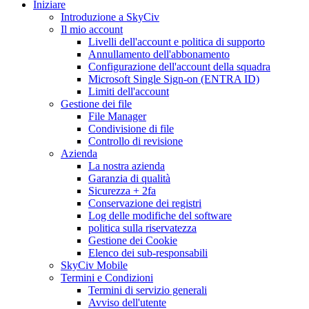
Iniziare
Introduzione a SkyCiv
Il mio account
Livelli dell'account e politica di supporto
Annullamento dell'abbonamento
Configurazione dell'account della squadra
Microsoft Single Sign-on (ENTRA ID)
Limiti dell'account
Gestione dei file
File Manager
Condivisione di file
Controllo di revisione
Azienda
La nostra azienda
Garanzia di qualità
Sicurezza + 2fa
Conservazione dei registri
Log delle modifiche del software
politica sulla riservatezza
Gestione dei Cookie
Elenco dei sub-responsabili
SkyCiv Mobile
Termini e Condizioni
Termini di servizio generali
Avviso dell'utente