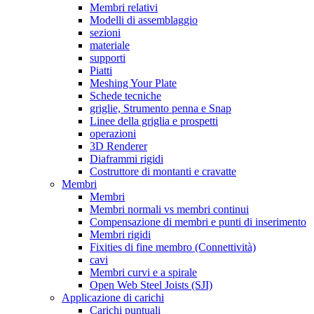
Membri relativi
Modelli di assemblaggio
sezioni
materiale
supporti
Piatti
Meshing Your Plate
Schede tecniche
griglie, Strumento penna e Snap
Linee della griglia e prospetti
operazioni
3D Renderer
Diaframmi rigidi
Costruttore di montanti e cravatte
Membri
Membri
Membri normali vs membri continui
Compensazione di membri e punti di inserimento
Membri rigidi
Fixities di fine membro (Connettività)
cavi
Membri curvi e a spirale
Open Web Steel Joists (SJI)
Applicazione di carichi
Carichi puntuali