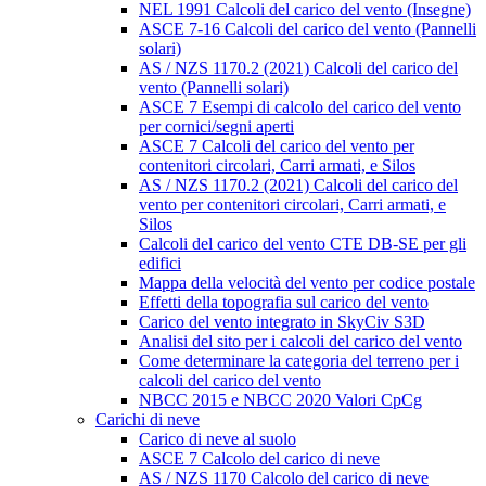
NEL 1991 Calcoli del carico del vento (Insegne)
ASCE 7-16 Calcoli del carico del vento (Pannelli
solari)
AS / NZS 1170.2 (2021) Calcoli del carico del
vento (Pannelli solari)
ASCE 7 Esempi di calcolo del carico del vento
per cornici/segni aperti
ASCE 7 Calcoli del carico del vento per
contenitori circolari, Carri armati, e Silos
AS / NZS 1170.2 (2021) Calcoli del carico del
vento per contenitori circolari, Carri armati, e
Silos
Calcoli del carico del vento CTE DB-SE per gli
edifici
Mappa della velocità del vento per codice postale
Effetti della topografia sul carico del vento
Carico del vento integrato in SkyCiv S3D
Analisi del sito per i calcoli del carico del vento
Come determinare la categoria del terreno per i
calcoli del carico del vento
NBCC 2015 e NBCC 2020 Valori CpCg
Carichi di neve
Carico di neve al suolo
ASCE 7 Calcolo del carico di neve
AS / NZS 1170 Calcolo del carico di neve