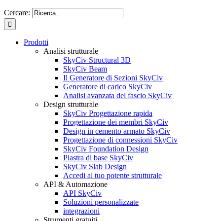
Cercare:
Prodotti
Analisi strutturale
SkyCiv Structural 3D
SkyCiv Beam
Il Generatore di Sezioni SkyCiv
Generatore di carico SkyCiv
Analisi avanzata del fascio SkyCiv
Design strutturale
SkyCiv Progettazione rapida
Progettazione dei membri SkyCiv
Design in cemento armato SkyCiv
Progettazione di connessioni SkyCiv
SkyCiv Foundation Design
Piastra di base SkyCiv
SkyCiv Slab Design
Accedi al tuo potente strutturale
API & Automazione
API SkyCiv
Soluzioni personalizzate
integrazioni
Strumenti gratuiti