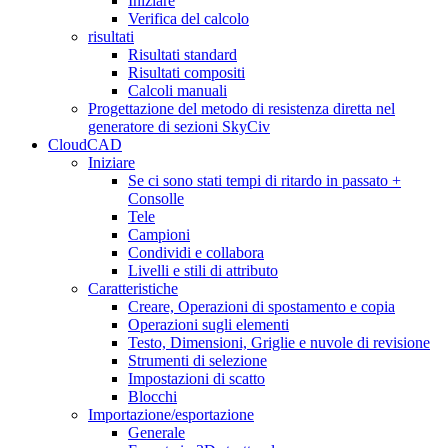
Iniziare
Verifica del calcolo
risultati
Risultati standard
Risultati compositi
Calcoli manuali
Progettazione del metodo di resistenza diretta nel
generatore di sezioni SkyCiv
CloudCAD
Iniziare
Se ci sono stati tempi di ritardo in passato +
Consolle
Tele
Campioni
Condividi e collabora
Livelli e stili di attributo
Caratteristiche
Creare, Operazioni di spostamento e copia
Operazioni sugli elementi
Testo, Dimensioni, Griglie e nuvole di revisione
Strumenti di selezione
Impostazioni di scatto
Blocchi
Importazione/esportazione
Generale