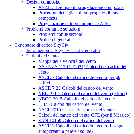
Design composito
AS2327 Esempio di progettazione composita
Procedura dettagliata di un progetto di trave
composita
Progettazione di travi composite AISC
Problemi comuni e soluzioni
Problemi con le sezioni
Problemi generali
Generatore di carico SkyCiv
Introduzione a SkyCiv Load Generator
Carichi del vento
Mappa della velocità del vento
AS / NZS 1170.2 (2021) Calcoli del carico del
vento
ASCE 7 Calcoli del carico del vento per gli
edifici
ASCE 7-22 Calcoli del carico del vento
NEL 1991 Calcoli del carico del vento (edifici)
NBCC 2015 Calcoli del carico del vento
È 875 Calcoli del carico del vento
NSCP 2015 Calcoli del carico del vento
Calcoli del carico del vento CFE (per il Messico)
SAN 10160 Calcoli del carico del vento
ASCE 7 Calcoli del carico del vento (Insegne
autoportanti a parete / solide)