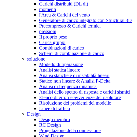
Carichi distribuiti (DL di)
momenti
l'Area & Carichi del vento
Generatore di carico integrato con Structural 3D
Precompresso & Carichi termici
pressioni
Il proprio peso
Carica gruppi
Combinazioni di carico
Schemi di combinazione di carico
soluzione
Modello di riparazione
Analisi statica lineare
Analisi statiche e di instabilità lineari
Statico non lineare & Analisi P-Delta
Analisi di frequenza dinamica
Analisi dello spettro di risposta e carichi sismici
Elenco di errori e avvertenze del risolutore
Risoluzione dei problemi del modello
Linee di traffico
Design
Design membro
RC Design
Progettazione della connessione
Wind Design