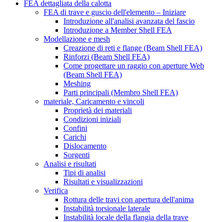
FEA dettagliata della calotta
FEA di trave e guscio dell'elemento – Iniziare
Introduzione all'analisi avanzata del fascio
Introduzione a Member Shell FEA
Modellazione e mesh
Creazione di reti e flange (Beam Shell FEA)
Rinforzi (Beam Shell FEA)
Come progettare un raggio con aperture Web
(Beam Shell FEA)
Meshing
Parti principali (Membro Shell FEA)
materiale, Caricamento e vincoli
Proprietà dei materiali
Condizioni iniziali
Confini
Carichi
Dislocamento
Sorgenti
Analisi e risultati
Tipi di analisi
Risultati e visualizzazioni
Verifica
Rottura delle travi con apertura dell'anima
Instabilità torsionale laterale
Instabilità locale della flangia della trave