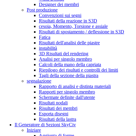
Designer dei membri
Post produzione
Convenzioni sui segni
Risultati della reazione in S3D
cesoia, Momento, Torsione e assiale
Risultati di spostamento / deflessione in S3D
Fatica
Risultati dell'analisi delle piastre
instabilità
3D Risultati del rendering
Analisi per singolo membro
Calcoli della mano della capriata
Riepilogo dei risultati e controlli dei limiti
Tagli della sezione della piastra
segnalazione
Rapporto di analisi e distinta materiali
Rapporti per singolo membro
Schermate definite dall'utente
Risultati nodali
Risultati dei membri
Esporta disegni
Risultati della lastra
Il Generatore di Sezioni SkyCiv
Iniziare
Aggiunta di forme