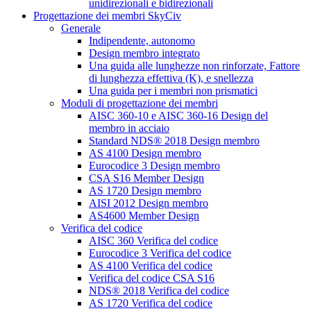
unidirezionali e bidirezionali
Progettazione dei membri SkyCiv
Generale
Indipendente, autonomo
Design membro integrato
Una guida alle lunghezze non rinforzate, Fattore
di lunghezza effettiva (K), e snellezza
Una guida per i membri non prismatici
Moduli di progettazione dei membri
AISC 360-10 e AISC 360-16 Design del
membro in acciaio
Standard NDS® 2018 Design membro
AS 4100 Design membro
Eurocodice 3 Design membro
CSA S16 Member Design
AS 1720 Design membro
AISI 2012 Design membro
AS4600 Member Design
Verifica del codice
AISC 360 Verifica del codice
Eurocodice 3 Verifica del codice
AS 4100 Verifica del codice
Verifica del codice CSA S16
NDS® 2018 Verifica del codice
AS 1720 Verifica del codice