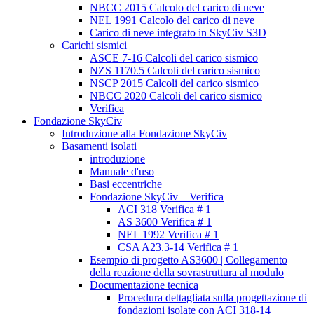
NBCC 2015 Calcolo del carico di neve
NEL 1991 Calcolo del carico di neve
Carico di neve integrato in SkyCiv S3D
Carichi sismici
ASCE 7-16 Calcoli del carico sismico
NZS 1170.5 Calcoli del carico sismico
NSCP 2015 Calcoli del carico sismico
NBCC 2020 Calcoli del carico sismico
Verifica
Fondazione SkyCiv
Introduzione alla Fondazione SkyCiv
Basamenti isolati
introduzione
Manuale d'uso
Basi eccentriche
Fondazione SkyCiv – Verifica
ACI 318 Verifica # 1
AS 3600 Verifica # 1
NEL 1992 Verifica # 1
CSA A23.3-14 Verifica # 1
Esempio di progetto AS3600 | Collegamento
della reazione della sovrastruttura al modulo
Documentazione tecnica
Procedura dettagliata sulla progettazione di
fondazioni isolate con ACI 318-14