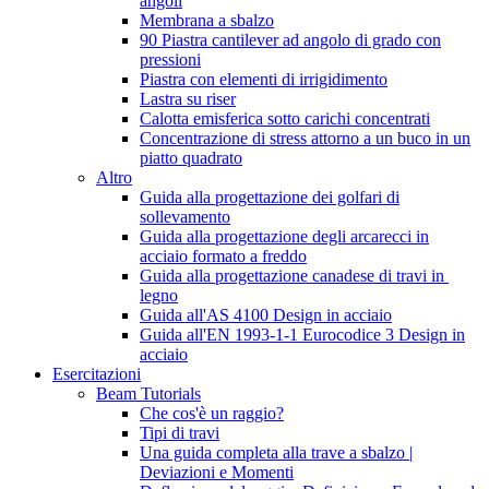
angoli
Membrana a sbalzo
90 Piastra cantilever ad angolo di grado con
pressioni
Piastra con elementi di irrigidimento
Lastra su riser
Calotta emisferica sotto carichi concentrati
Concentrazione di stress attorno a un buco in un
piatto quadrato
Altro
Guida alla progettazione dei golfari di
sollevamento
Guida alla progettazione degli arcarecci in
acciaio formato a freddo
Guida alla progettazione canadese di travi in ​​
legno
Guida all'AS 4100 Design in acciaio
Guida all'EN 1993-1-1 Eurocodice 3 Design in
acciaio
Esercitazioni
Beam Tutorials
Che cos'è un raggio?
Tipi di travi
Una guida completa alla trave a sbalzo |
Deviazioni e Momenti