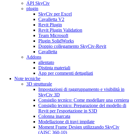
API SkyCiv
plugin
SkyCiv per Excel
Cavalletta V2
Revit Plugin
Revit Plugin Validation
Team Microsoft
Plugin SolidWorks
Doppio collegamento SkyCiv-Revit
Cavalletta
Addons
allentato
Distinta materiali
App per commenti dettagliati
Note tecniche
3D strutturale
Impostazioni di raggruppamento e visibilità in
SkyCiv 3D
Consiglio tecnico: Come modellare una cerniera
Consiglio tecnico: Preparazione del modello di
Revit per l'esportazione in S3D
Colonna inarcata
Modellazione di travi impilate
Moment Frame Design utilizzando SkyCiv
(AISC 360-10)