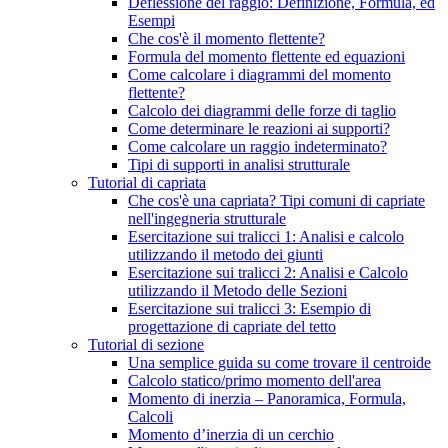
Deflessione del raggio: Definizione, Formula, ed
Esempi
Che cos'è il momento flettente?
Formula del momento flettente ed equazioni
Come calcolare i diagrammi del momento
flettente?
Calcolo dei diagrammi delle forze di taglio
Come determinare le reazioni ai supporti?
Come calcolare un raggio indeterminato?
Tipi di supporti in analisi strutturale
Tutorial di capriata
Che cos'è una capriata? Tipi comuni di capriate
nell'ingegneria strutturale
Esercitazione sui tralicci 1: Analisi e calcolo
utilizzando il metodo dei giunti
Esercitazione sui tralicci 2: Analisi e Calcolo
utilizzando il Metodo delle Sezioni
Esercitazione sui tralicci 3: Esempio di
progettazione di capriate del tetto
Tutorial di sezione
Una semplice guida su come trovare il centroide
Calcolo statico/primo momento dell'area
Momento di inerzia – Panoramica, Formula,
Calcoli
Momento d’inerzia di un cerchio