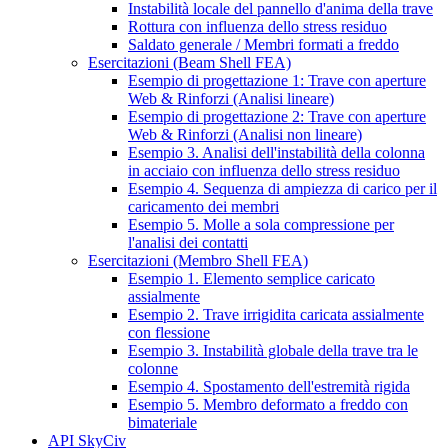
Instabilità locale del pannello d'anima della trave
Rottura con influenza dello stress residuo
Saldato generale / Membri formati a freddo
Esercitazioni (Beam Shell FEA)
Esempio di progettazione 1: Trave con aperture
Web & Rinforzi (Analisi lineare)
Esempio di progettazione 2: Trave con aperture
Web & Rinforzi (Analisi non lineare)
Esempio 3. Analisi dell'instabilità della colonna
in acciaio con influenza dello stress residuo
Esempio 4. Sequenza di ampiezza di carico per il
caricamento dei membri
Esempio 5. Molle a sola compressione per
l'analisi dei contatti
Esercitazioni (Membro Shell FEA)
Esempio 1. Elemento semplice caricato
assialmente
Esempio 2. Trave irrigidita caricata assialmente
con flessione
Esempio 3. Instabilità globale della trave tra le
colonne
Esempio 4. Spostamento dell'estremità rigida
Esempio 5. Membro deformato a freddo con
bimateriale
API SkyCiv