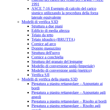
1991
ASCE 7-16 Esempio di calcolo del carico
sismico utilizzando la procedura della forza
laterale equivalente
Modelli di verifica S3D
Struttura a due piani
Edificio di media altezza
Telaio da tetto
Telaio idraulico (BRUTTA)
Cornice ad arco
Doppio magazzino
Struttura dell'uovo
Cornice a conchiglia
Struttura del granaio del legname
Modello di conversione unità (Imperiale)
Modello di conversione unità (metrico)
Verifica SJI
Modelli di verifica della piastra S3D
Piegatura a piastra rettangolare – Appuntato ai
bordi
Piegatura a piastra rettangolare – Appuntato agli
angoli
Piegatura a piastra rettangolare – Risolto ai bordi
Piegatura a piastra rettangolare – Risolto agli