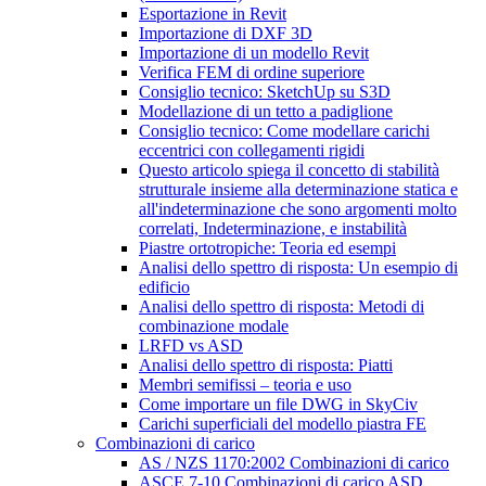
Esportazione in Revit
Importazione di DXF 3D
Importazione di un modello Revit
Verifica FEM di ordine superiore
Consiglio tecnico: SketchUp su S3D
Modellazione di un tetto a padiglione
Consiglio tecnico: Come modellare carichi
eccentrici con collegamenti rigidi
Questo articolo spiega il concetto di stabilità
strutturale insieme alla determinazione statica e
all'indeterminazione che sono argomenti molto
correlati, Indeterminazione, e instabilità
Piastre ortotropiche: Teoria ed esempi
Analisi dello spettro di risposta: Un esempio di
edificio
Analisi dello spettro di risposta: Metodi di
combinazione modale
LRFD vs ASD
Analisi dello spettro di risposta: Piatti
Membri semifissi – teoria e uso
Come importare un file DWG in SkyCiv
Carichi superficiali del modello piastra FE
Combinazioni di carico
AS / NZS 1170:2002 Combinazioni di carico
ASCE 7-10 Combinazioni di carico ASD