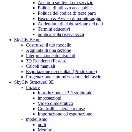
Accordo sul livello di servizio
Politica di utilizzo accettabile
Politica del codice di terze parti
Biscotti & Avviso di monitoraggio
Addendum di elaborazione dei dati
Termini educativi
politica sulla riservatezza
SkyCiv Beam
Costruisci il tuo modello
Aggiunta di una sezione
Interpretazione dei risultati
3D Renderer (Fascio)
Calcoli manuali
Esportazione dei risultati (Produzione)
Progettazione e ottimizzazione del fascio
SkyCiv Structural 3D
Iniziare
Introduzione al 3D strutturale
impostazioni
Video dimostrativo
Controlli tastiera e mouse
Importazione ed esportazione
modellismo
nodi
Membri