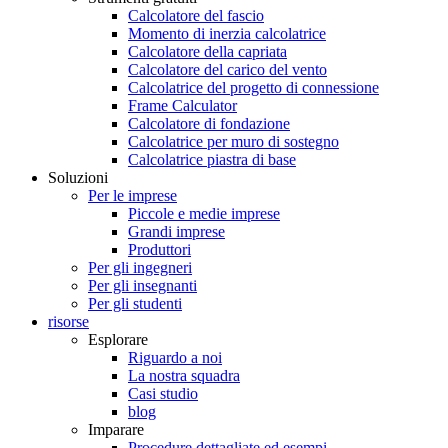
Calcolatore del fascio
Momento di inerzia calcolatrice
Calcolatore della capriata
Calcolatore del carico del vento
Calcolatrice del progetto di connessione
Frame Calculator
Calcolatore di fondazione
Calcolatrice per muro di sostegno
Calcolatrice piastra di base
Soluzioni
Per le imprese
Piccole e medie imprese
Grandi imprese
Produttori
Per gli ingegneri
Per gli insegnanti
Per gli studenti
risorse
Esplorare
Riguardo a noi
La nostra squadra
Casi studio
blog
Imparare
Procedure dettagliate ed esempi