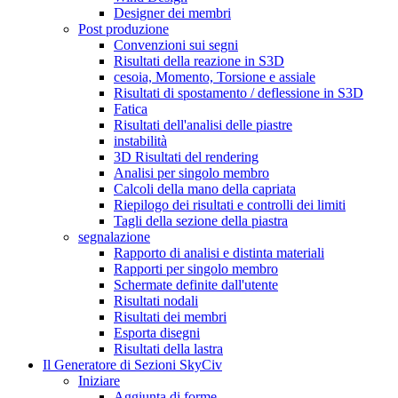
Designer dei membri
Post produzione
Convenzioni sui segni
Risultati della reazione in S3D
cesoia, Momento, Torsione e assiale
Risultati di spostamento / deflessione in S3D
Fatica
Risultati dell'analisi delle piastre
instabilità
3D Risultati del rendering
Analisi per singolo membro
Calcoli della mano della capriata
Riepilogo dei risultati e controlli dei limiti
Tagli della sezione della piastra
segnalazione
Rapporto di analisi e distinta materiali
Rapporti per singolo membro
Schermate definite dall'utente
Risultati nodali
Risultati dei membri
Esporta disegni
Risultati della lastra
Il Generatore di Sezioni SkyCiv
Iniziare
Aggiunta di forme