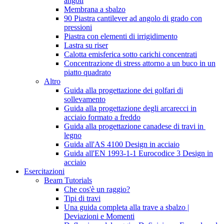
angoli
Membrana a sbalzo
90 Piastra cantilever ad angolo di grado con
pressioni
Piastra con elementi di irrigidimento
Lastra su riser
Calotta emisferica sotto carichi concentrati
Concentrazione di stress attorno a un buco in un
piatto quadrato
Altro
Guida alla progettazione dei golfari di
sollevamento
Guida alla progettazione degli arcarecci in
acciaio formato a freddo
Guida alla progettazione canadese di travi in ​​
legno
Guida all'AS 4100 Design in acciaio
Guida all'EN 1993-1-1 Eurocodice 3 Design in
acciaio
Esercitazioni
Beam Tutorials
Che cos'è un raggio?
Tipi di travi
Una guida completa alla trave a sbalzo |
Deviazioni e Momenti