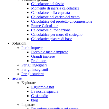
Calcolatore del fascio
Momento di inerzia calcolatrice
Calcolatore della capriata
Calcolatore del carico del vento
Calcolatrice del progetto di connessione
Frame Calculator
Calcolatore di fondazione
Calcolatrice per muro di sostegno
Calcolatrice piastra di base
Soluzioni
Per le imprese
Piccole e medie imprese
Grandi imprese
Produttori
Per gli ingegneri
Per gli insegnanti
Per gli studenti
risorse
Esplorare
Riguardo a noi
La nostra squadra
Casi studio
blog
Imparare
Procedure dettagliate ed esempi