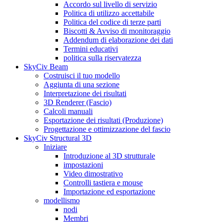
Accordo sul livello di servizio
Politica di utilizzo accettabile
Politica del codice di terze parti
Biscotti & Avviso di monitoraggio
Addendum di elaborazione dei dati
Termini educativi
politica sulla riservatezza
SkyCiv Beam
Costruisci il tuo modello
Aggiunta di una sezione
Interpretazione dei risultati
3D Renderer (Fascio)
Calcoli manuali
Esportazione dei risultati (Produzione)
Progettazione e ottimizzazione del fascio
SkyCiv Structural 3D
Iniziare
Introduzione al 3D strutturale
impostazioni
Video dimostrativo
Controlli tastiera e mouse
Importazione ed esportazione
modellismo
nodi
Membri