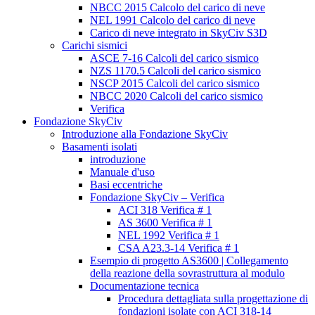
NBCC 2015 Calcolo del carico di neve
NEL 1991 Calcolo del carico di neve
Carico di neve integrato in SkyCiv S3D
Carichi sismici
ASCE 7-16 Calcoli del carico sismico
NZS 1170.5 Calcoli del carico sismico
NSCP 2015 Calcoli del carico sismico
NBCC 2020 Calcoli del carico sismico
Verifica
Fondazione SkyCiv
Introduzione alla Fondazione SkyCiv
Basamenti isolati
introduzione
Manuale d'uso
Basi eccentriche
Fondazione SkyCiv – Verifica
ACI 318 Verifica # 1
AS 3600 Verifica # 1
NEL 1992 Verifica # 1
CSA A23.3-14 Verifica # 1
Esempio di progetto AS3600 | Collegamento
della reazione della sovrastruttura al modulo
Documentazione tecnica
Procedura dettagliata sulla progettazione di
fondazioni isolate con ACI 318-14