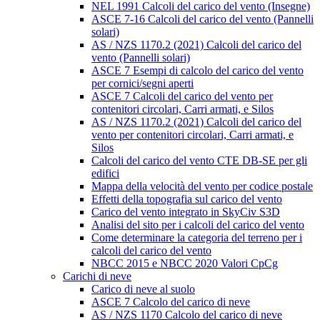
NEL 1991 Calcoli del carico del vento (Insegne)
ASCE 7-16 Calcoli del carico del vento (Pannelli
solari)
AS / NZS 1170.2 (2021) Calcoli del carico del
vento (Pannelli solari)
ASCE 7 Esempi di calcolo del carico del vento
per cornici/segni aperti
ASCE 7 Calcoli del carico del vento per
contenitori circolari, Carri armati, e Silos
AS / NZS 1170.2 (2021) Calcoli del carico del
vento per contenitori circolari, Carri armati, e
Silos
Calcoli del carico del vento CTE DB-SE per gli
edifici
Mappa della velocità del vento per codice postale
Effetti della topografia sul carico del vento
Carico del vento integrato in SkyCiv S3D
Analisi del sito per i calcoli del carico del vento
Come determinare la categoria del terreno per i
calcoli del carico del vento
NBCC 2015 e NBCC 2020 Valori CpCg
Carichi di neve
Carico di neve al suolo
ASCE 7 Calcolo del carico di neve
AS / NZS 1170 Calcolo del carico di neve