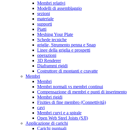
Membri relativi
Modelli di assemblaggio
sezioni
materiale
supporti
Piatti
Meshing Your Plate
Schede tecniche
griglie, Strumento penna e Snap
Linee della griglia e prospetti
operazioni
3D Renderer
Diaframmi rigidi
Costruttore di montanti e cravatte
Membri
Membri
Membri normali vs membri continui
Compensazione di membri e punti di inserimento
Membri rigidi
Fixities di fine membro (Connettività)
cavi
Membri curvi e a spirale
Open Web Steel Joists (SJI)
Applicazione di carichi
Carichi puntuali