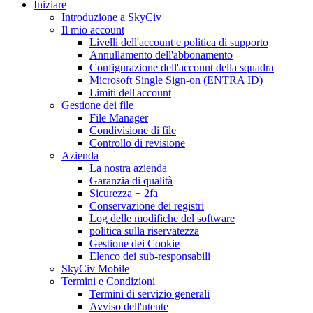
Iniziare
Introduzione a SkyCiv
Il mio account
Livelli dell'account e politica di supporto
Annullamento dell'abbonamento
Configurazione dell'account della squadra
Microsoft Single Sign-on (ENTRA ID)
Limiti dell'account
Gestione dei file
File Manager
Condivisione di file
Controllo di revisione
Azienda
La nostra azienda
Garanzia di qualità
Sicurezza + 2fa
Conservazione dei registri
Log delle modifiche del software
politica sulla riservatezza
Gestione dei Cookie
Elenco dei sub-responsabili
SkyCiv Mobile
Termini e Condizioni
Termini di servizio generali
Avviso dell'utente