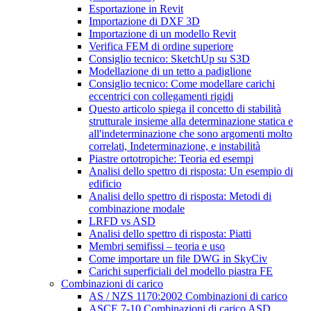
Esportazione in Revit
Importazione di DXF 3D
Importazione di un modello Revit
Verifica FEM di ordine superiore
Consiglio tecnico: SketchUp su S3D
Modellazione di un tetto a padiglione
Consiglio tecnico: Come modellare carichi
eccentrici con collegamenti rigidi
Questo articolo spiega il concetto di stabilità
strutturale insieme alla determinazione statica e
all'indeterminazione che sono argomenti molto
correlati, Indeterminazione, e instabilità
Piastre ortotropiche: Teoria ed esempi
Analisi dello spettro di risposta: Un esempio di
edificio
Analisi dello spettro di risposta: Metodi di
combinazione modale
LRFD vs ASD
Analisi dello spettro di risposta: Piatti
Membri semifissi – teoria e uso
Come importare un file DWG in SkyCiv
Carichi superficiali del modello piastra FE
Combinazioni di carico
AS / NZS 1170:2002 Combinazioni di carico
ASCE 7-10 Combinazioni di carico ASD