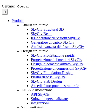
Cercare:
Prodotti
Analisi strutturale
SkyCiv Structural 3D
SkyCiv Beam
Il Generatore di Sezioni SkyCiv
Generatore di carico SkyCiv
Analisi avanzata del fascio SkyCiv
Design strutturale
SkyCiv Progettazione rapida
Progettazione dei membri SkyCiv
Design in cemento armato SkyCiv
Progettazione di connessioni SkyCiv
SkyCiv Foundation Design
Piastra di base SkyCiv
SkyCiv Slab Design
Accedi al tuo potente strutturale
API & Automazione
API SkyCiv
Soluzioni personalizzate
integrazioni
Strumenti gratuiti