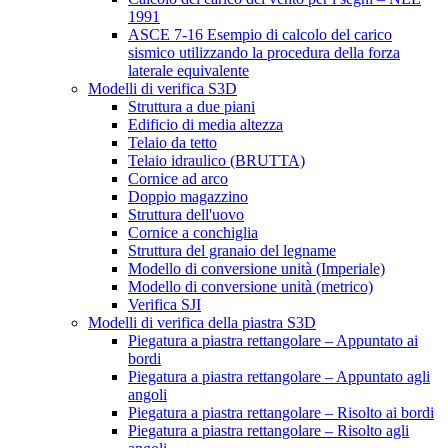
1991
ASCE 7-16 Esempio di calcolo del carico
sismico utilizzando la procedura della forza
laterale equivalente
Modelli di verifica S3D
Struttura a due piani
Edificio di media altezza
Telaio da tetto
Telaio idraulico (BRUTTA)
Cornice ad arco
Doppio magazzino
Struttura dell'uovo
Cornice a conchiglia
Struttura del granaio del legname
Modello di conversione unità (Imperiale)
Modello di conversione unità (metrico)
Verifica SJI
Modelli di verifica della piastra S3D
Piegatura a piastra rettangolare – Appuntato ai
bordi
Piegatura a piastra rettangolare – Appuntato agli
angoli
Piegatura a piastra rettangolare – Risolto ai bordi
Piegatura a piastra rettangolare – Risolto agli