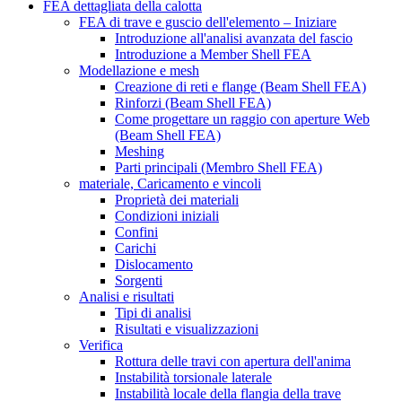
FEA dettagliata della calotta
FEA di trave e guscio dell'elemento – Iniziare
Introduzione all'analisi avanzata del fascio
Introduzione a Member Shell FEA
Modellazione e mesh
Creazione di reti e flange (Beam Shell FEA)
Rinforzi (Beam Shell FEA)
Come progettare un raggio con aperture Web
(Beam Shell FEA)
Meshing
Parti principali (Membro Shell FEA)
materiale, Caricamento e vincoli
Proprietà dei materiali
Condizioni iniziali
Confini
Carichi
Dislocamento
Sorgenti
Analisi e risultati
Tipi di analisi
Risultati e visualizzazioni
Verifica
Rottura delle travi con apertura dell'anima
Instabilità torsionale laterale
Instabilità locale della flangia della trave