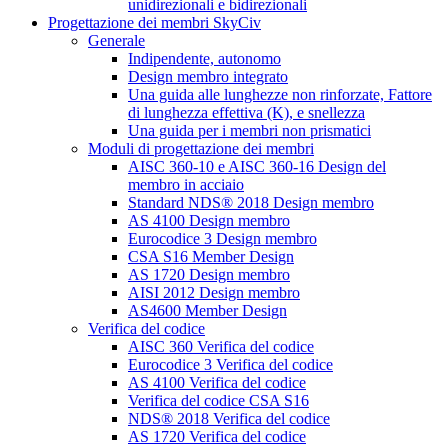
unidirezionali e bidirezionali
Progettazione dei membri SkyCiv
Generale
Indipendente, autonomo
Design membro integrato
Una guida alle lunghezze non rinforzate, Fattore
di lunghezza effettiva (K), e snellezza
Una guida per i membri non prismatici
Moduli di progettazione dei membri
AISC 360-10 e AISC 360-16 Design del
membro in acciaio
Standard NDS® 2018 Design membro
AS 4100 Design membro
Eurocodice 3 Design membro
CSA S16 Member Design
AS 1720 Design membro
AISI 2012 Design membro
AS4600 Member Design
Verifica del codice
AISC 360 Verifica del codice
Eurocodice 3 Verifica del codice
AS 4100 Verifica del codice
Verifica del codice CSA S16
NDS® 2018 Verifica del codice
AS 1720 Verifica del codice