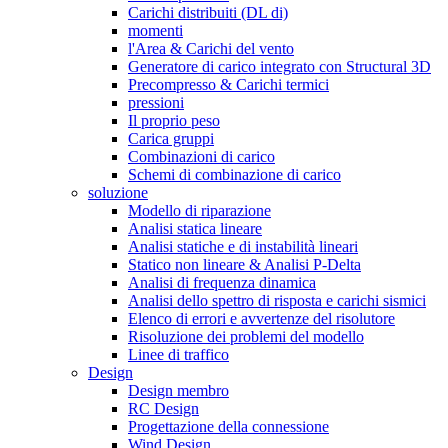
Carichi distribuiti (DL di)
momenti
l'Area & Carichi del vento
Generatore di carico integrato con Structural 3D
Precompresso & Carichi termici
pressioni
Il proprio peso
Carica gruppi
Combinazioni di carico
Schemi di combinazione di carico
soluzione
Modello di riparazione
Analisi statica lineare
Analisi statiche e di instabilità lineari
Statico non lineare & Analisi P-Delta
Analisi di frequenza dinamica
Analisi dello spettro di risposta e carichi sismici
Elenco di errori e avvertenze del risolutore
Risoluzione dei problemi del modello
Linee di traffico
Design
Design membro
RC Design
Progettazione della connessione
Wind Design