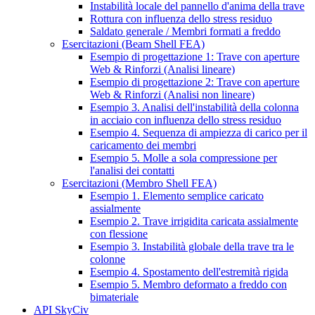
Instabilità locale del pannello d'anima della trave
Rottura con influenza dello stress residuo
Saldato generale / Membri formati a freddo
Esercitazioni (Beam Shell FEA)
Esempio di progettazione 1: Trave con aperture
Web & Rinforzi (Analisi lineare)
Esempio di progettazione 2: Trave con aperture
Web & Rinforzi (Analisi non lineare)
Esempio 3. Analisi dell'instabilità della colonna
in acciaio con influenza dello stress residuo
Esempio 4. Sequenza di ampiezza di carico per il
caricamento dei membri
Esempio 5. Molle a sola compressione per
l'analisi dei contatti
Esercitazioni (Membro Shell FEA)
Esempio 1. Elemento semplice caricato
assialmente
Esempio 2. Trave irrigidita caricata assialmente
con flessione
Esempio 3. Instabilità globale della trave tra le
colonne
Esempio 4. Spostamento dell'estremità rigida
Esempio 5. Membro deformato a freddo con
bimateriale
API SkyCiv