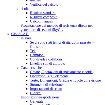
Iniziare
Verifica del calcolo
risultati
Risultati standard
Risultati compositi
Calcoli manuali
Progettazione del metodo di resistenza diretta nel
generatore di sezioni SkyCiv
CloudCAD
Iniziare
Se ci sono stati tempi di ritardo in passato +
Consolle
Tele
Campioni
Condividi e collabora
Livelli e stili di attributo
Caratteristiche
Creare, Operazioni di spostamento e copia
Operazioni sugli elementi
Testo, Dimensioni, Griglie e nuvole di revisione
Strumenti di selezione
Impostazioni di scatto
Blocchi
Importazione/esportazione
Generale