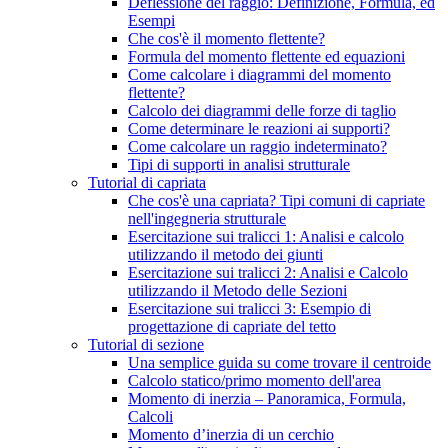
Deflessione del raggio: Definizione, Formula, ed
Esempi
Che cos'è il momento flettente?
Formula del momento flettente ed equazioni
Come calcolare i diagrammi del momento
flettente?
Calcolo dei diagrammi delle forze di taglio
Come determinare le reazioni ai supporti?
Come calcolare un raggio indeterminato?
Tipi di supporti in analisi strutturale
Tutorial di capriata
Che cos'è una capriata? Tipi comuni di capriate
nell'ingegneria strutturale
Esercitazione sui tralicci 1: Analisi e calcolo
utilizzando il metodo dei giunti
Esercitazione sui tralicci 2: Analisi e Calcolo
utilizzando il Metodo delle Sezioni
Esercitazione sui tralicci 3: Esempio di
progettazione di capriate del tetto
Tutorial di sezione
Una semplice guida su come trovare il centroide
Calcolo statico/primo momento dell'area
Momento di inerzia – Panoramica, Formula,
Calcoli
Momento d’inerzia di un cerchio