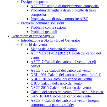
Design composito
AS2327 Esempio di progettazione composita
Procedura dettagliata di un progetto di trave
composita
Progettazione di travi composite AISC
Problemi comuni e soluzioni
Problemi con le sezioni
Problemi generali
Generatore di carico SkyCiv
Introduzione a SkyCiv Load Generator
Carichi del vento
Mappa della velocità del vento
AS / NZS 1170.2 (2021) Calcoli del carico del
vento
ASCE 7 Calcoli del carico del vento per gli
edifici
ASCE 7-22 Calcoli del carico del vento
NEL 1991 Calcoli del carico del vento (edifici)
NBCC 2015 Calcoli del carico del vento
È 875 Calcoli del carico del vento
NSCP 2015 Calcoli del carico del vento
Calcoli del carico del vento CFE (per il Messico)
SAN 10160 Calcoli del carico del vento
ASCE 7 Calcoli del carico del vento (Insegne
autoportanti a parete / solide)