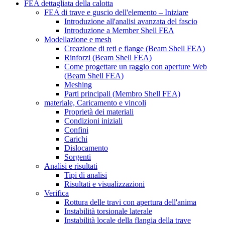
FEA dettagliata della calotta
FEA di trave e guscio dell'elemento – Iniziare
Introduzione all'analisi avanzata del fascio
Introduzione a Member Shell FEA
Modellazione e mesh
Creazione di reti e flange (Beam Shell FEA)
Rinforzi (Beam Shell FEA)
Come progettare un raggio con aperture Web
(Beam Shell FEA)
Meshing
Parti principali (Membro Shell FEA)
materiale, Caricamento e vincoli
Proprietà dei materiali
Condizioni iniziali
Confini
Carichi
Dislocamento
Sorgenti
Analisi e risultati
Tipi di analisi
Risultati e visualizzazioni
Verifica
Rottura delle travi con apertura dell'anima
Instabilità torsionale laterale
Instabilità locale della flangia della trave