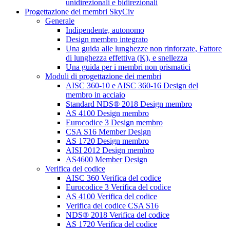
unidirezionali e bidirezionali
Progettazione dei membri SkyCiv
Generale
Indipendente, autonomo
Design membro integrato
Una guida alle lunghezze non rinforzate, Fattore
di lunghezza effettiva (K), e snellezza
Una guida per i membri non prismatici
Moduli di progettazione dei membri
AISC 360-10 e AISC 360-16 Design del
membro in acciaio
Standard NDS® 2018 Design membro
AS 4100 Design membro
Eurocodice 3 Design membro
CSA S16 Member Design
AS 1720 Design membro
AISI 2012 Design membro
AS4600 Member Design
Verifica del codice
AISC 360 Verifica del codice
Eurocodice 3 Verifica del codice
AS 4100 Verifica del codice
Verifica del codice CSA S16
NDS® 2018 Verifica del codice
AS 1720 Verifica del codice