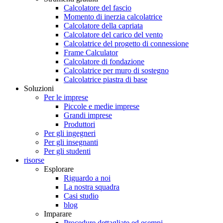
Calcolatore del fascio
Momento di inerzia calcolatrice
Calcolatore della capriata
Calcolatore del carico del vento
Calcolatrice del progetto di connessione
Frame Calculator
Calcolatore di fondazione
Calcolatrice per muro di sostegno
Calcolatrice piastra di base
Soluzioni
Per le imprese
Piccole e medie imprese
Grandi imprese
Produttori
Per gli ingegneri
Per gli insegnanti
Per gli studenti
risorse
Esplorare
Riguardo a noi
La nostra squadra
Casi studio
blog
Imparare
Procedure dettagliate ed esempi