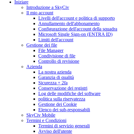
Iniziare
Introduzione a SkyCiv
Il mio account
Livelli dell'account e politica di supporto
Annullamento dell'abbonamento
Configurazione dell'account della squadra
Microsoft Single Sign-on (ENTRA ID)
Limiti dell'account
Gestione dei file
File Manager
Condivisione di file
Controllo di revisione
Azienda
La nostra azienda
Garanzia di qualità
Sicurezza + 2fa
Conservazione dei registri
Log delle modifiche del software
politica sulla riservatezza
Gestione dei Cookie
Elenco dei sub-responsabili
SkyCiv Mobile
Termini e Condizioni
Termini di servizio generali
Avviso dell'utente