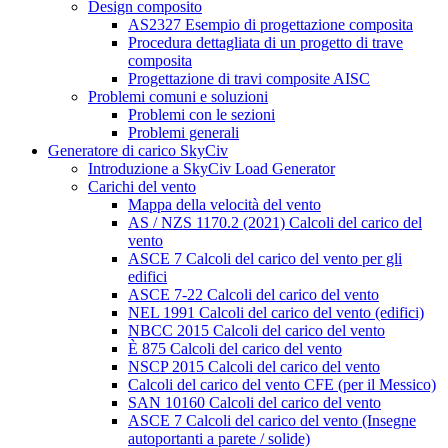
Design composito
AS2327 Esempio di progettazione composita
Procedura dettagliata di un progetto di trave
composita
Progettazione di travi composite AISC
Problemi comuni e soluzioni
Problemi con le sezioni
Problemi generali
Generatore di carico SkyCiv
Introduzione a SkyCiv Load Generator
Carichi del vento
Mappa della velocità del vento
AS / NZS 1170.2 (2021) Calcoli del carico del
vento
ASCE 7 Calcoli del carico del vento per gli
edifici
ASCE 7-22 Calcoli del carico del vento
NEL 1991 Calcoli del carico del vento (edifici)
NBCC 2015 Calcoli del carico del vento
È 875 Calcoli del carico del vento
NSCP 2015 Calcoli del carico del vento
Calcoli del carico del vento CFE (per il Messico)
SAN 10160 Calcoli del carico del vento
ASCE 7 Calcoli del carico del vento (Insegne
autoportanti a parete / solide)