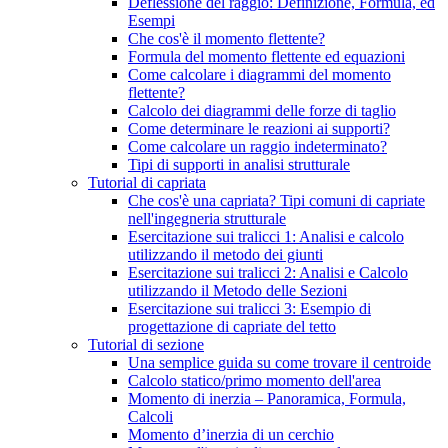
Deflessione del raggio: Definizione, Formula, ed
Esempi
Che cos'è il momento flettente?
Formula del momento flettente ed equazioni
Come calcolare i diagrammi del momento
flettente?
Calcolo dei diagrammi delle forze di taglio
Come determinare le reazioni ai supporti?
Come calcolare un raggio indeterminato?
Tipi di supporti in analisi strutturale
Tutorial di capriata
Che cos'è una capriata? Tipi comuni di capriate
nell'ingegneria strutturale
Esercitazione sui tralicci 1: Analisi e calcolo
utilizzando il metodo dei giunti
Esercitazione sui tralicci 2: Analisi e Calcolo
utilizzando il Metodo delle Sezioni
Esercitazione sui tralicci 3: Esempio di
progettazione di capriate del tetto
Tutorial di sezione
Una semplice guida su come trovare il centroide
Calcolo statico/primo momento dell'area
Momento di inerzia – Panoramica, Formula,
Calcoli
Momento d’inerzia di un cerchio