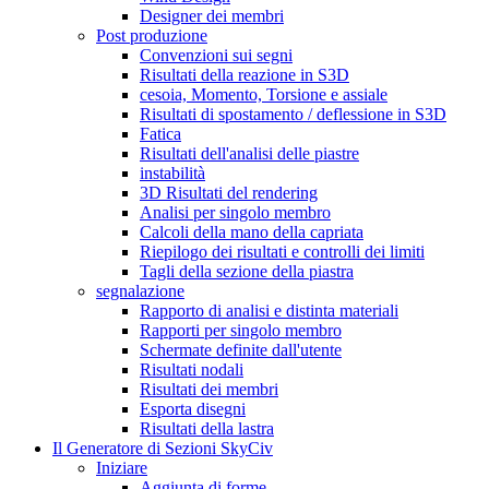
Designer dei membri
Post produzione
Convenzioni sui segni
Risultati della reazione in S3D
cesoia, Momento, Torsione e assiale
Risultati di spostamento / deflessione in S3D
Fatica
Risultati dell'analisi delle piastre
instabilità
3D Risultati del rendering
Analisi per singolo membro
Calcoli della mano della capriata
Riepilogo dei risultati e controlli dei limiti
Tagli della sezione della piastra
segnalazione
Rapporto di analisi e distinta materiali
Rapporti per singolo membro
Schermate definite dall'utente
Risultati nodali
Risultati dei membri
Esporta disegni
Risultati della lastra
Il Generatore di Sezioni SkyCiv
Iniziare
Aggiunta di forme