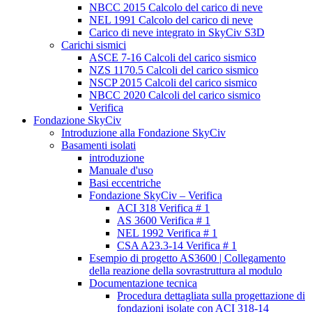
NBCC 2015 Calcolo del carico di neve
NEL 1991 Calcolo del carico di neve
Carico di neve integrato in SkyCiv S3D
Carichi sismici
ASCE 7-16 Calcoli del carico sismico
NZS 1170.5 Calcoli del carico sismico
NSCP 2015 Calcoli del carico sismico
NBCC 2020 Calcoli del carico sismico
Verifica
Fondazione SkyCiv
Introduzione alla Fondazione SkyCiv
Basamenti isolati
introduzione
Manuale d'uso
Basi eccentriche
Fondazione SkyCiv – Verifica
ACI 318 Verifica # 1
AS 3600 Verifica # 1
NEL 1992 Verifica # 1
CSA A23.3-14 Verifica # 1
Esempio di progetto AS3600 | Collegamento
della reazione della sovrastruttura al modulo
Documentazione tecnica
Procedura dettagliata sulla progettazione di
fondazioni isolate con ACI 318-14