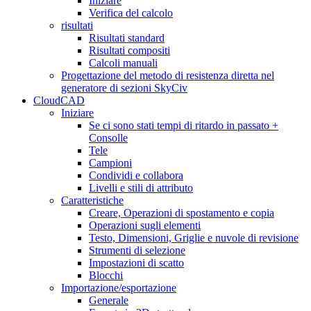
Iniziare
Verifica del calcolo
risultati
Risultati standard
Risultati compositi
Calcoli manuali
Progettazione del metodo di resistenza diretta nel
generatore di sezioni SkyCiv
CloudCAD
Iniziare
Se ci sono stati tempi di ritardo in passato +
Consolle
Tele
Campioni
Condividi e collabora
Livelli e stili di attributo
Caratteristiche
Creare, Operazioni di spostamento e copia
Operazioni sugli elementi
Testo, Dimensioni, Griglie e nuvole di revisione
Strumenti di selezione
Impostazioni di scatto
Blocchi
Importazione/esportazione
Generale