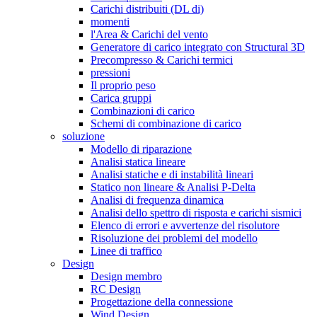
Carichi distribuiti (DL di)
momenti
l'Area & Carichi del vento
Generatore di carico integrato con Structural 3D
Precompresso & Carichi termici
pressioni
Il proprio peso
Carica gruppi
Combinazioni di carico
Schemi di combinazione di carico
soluzione
Modello di riparazione
Analisi statica lineare
Analisi statiche e di instabilità lineari
Statico non lineare & Analisi P-Delta
Analisi di frequenza dinamica
Analisi dello spettro di risposta e carichi sismici
Elenco di errori e avvertenze del risolutore
Risoluzione dei problemi del modello
Linee di traffico
Design
Design membro
RC Design
Progettazione della connessione
Wind Design