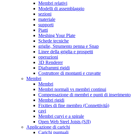
Membri relativi
Modelli di assemblaggio
sezioni
materiale
supporti
Piatti
Meshing Your Plate
Schede tecniche
griglie, Strumento penna e Snap
Linee della griglia e prospetti
operazioni
3D Renderer
Diaframmi rigidi
Costruttore di montanti e cravatte
Membri
Membri
Membri normali vs membri continui
Compensazione di membri e punti di inserimento
Membri rigidi
Fixities di fine membro (Connettività)
cavi
Membri curvi e a spirale
Open Web Steel Joists (SJI)
Applicazione di carichi
Carichi puntuali