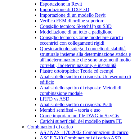
Esportazione in Revit
Importazione di DXF 3D
Importazione di un modello Revit
Verifica FEM di ordine superiore
Consiglio tecnico: SketchUp su S3D
Modellazione di un tetto a padiglione
Consiglio tecnico: Come modellare carichi
eccentrici con collegamenti rigidi
Questo articolo spiega il concetto di stabilità
strutturale insieme alla determinazione statica e
all'indeterminazione che sono argomenti molto
correlati, Indeterminazione, e instabilità
Piastre ortotropiche: Teoria ed esempi
Analisi dello spettro di risposta: Un esempio di
edificio
Analisi dello spettro di risposta: Metodi di
combinazione modale
LRFD vs ASD
Analisi dello spettro di risposta: Piatti
Membri semifissi – teoria e uso
Come importare un file DWG in SkyCiv
Carichi superficiali del modello piastra FE
Combinazioni di carico
AS / NZS 1170:2002 Combinazioni di carico
ASCE 7-10 Combinazioni di carico ASD