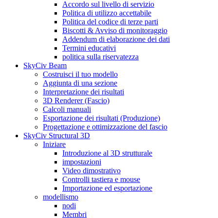
Accordo sul livello di servizio
Politica di utilizzo accettabile
Politica del codice di terze parti
Biscotti & Avviso di monitoraggio
Addendum di elaborazione dei dati
Termini educativi
politica sulla riservatezza
SkyCiv Beam
Costruisci il tuo modello
Aggiunta di una sezione
Interpretazione dei risultati
3D Renderer (Fascio)
Calcoli manuali
Esportazione dei risultati (Produzione)
Progettazione e ottimizzazione del fascio
SkyCiv Structural 3D
Iniziare
Introduzione al 3D strutturale
impostazioni
Video dimostrativo
Controlli tastiera e mouse
Importazione ed esportazione
modellismo
nodi
Membri