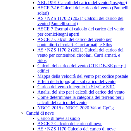
NEL 1991 Calcoli del carico del vento (Insegne)
ASCE 7-16 Calcoli del carico del vento (Pannelli
solari)
AS / NZS 1170.2 (2021) Calcoli del carico del
vento (Pannelli solari)
ASCE 7 Esempi di calcolo del carico del vento
per cornici/segni aperti
ASCE 7 Calcoli del carico del vento per
contenitori circolari, Carri armati, e Silos
AS / NZS 1170.2 (2021) Calcoli del carico del
vento per contenitori circolari, Carri armati, e
Silos
Calcoli del carico del vento CTE DB-SE per gli
edifici
Mappa della velocità del vento per codice postale
Effetti della topografia sul carico del vento
Carico del vento integrato in SkyCiv S3D
Analisi del sito per i calcoli del carico del vento
Come determinare la categoria del terreno per i
calcoli del carico del vento
NBCC 2015 e NBCC 2020 Valori CpCg
Carichi di neve
Carico di neve al suolo
ASCE 7 Calcolo del carico di neve
AS / NZS 1170 Calcolo del carico di neve