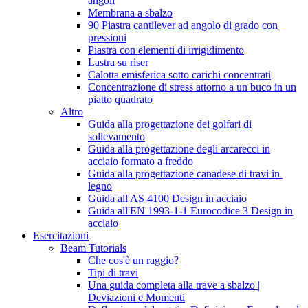
angoli
Membrana a sbalzo
90 Piastra cantilever ad angolo di grado con
pressioni
Piastra con elementi di irrigidimento
Lastra su riser
Calotta emisferica sotto carichi concentrati
Concentrazione di stress attorno a un buco in un
piatto quadrato
Altro
Guida alla progettazione dei golfari di
sollevamento
Guida alla progettazione degli arcarecci in
acciaio formato a freddo
Guida alla progettazione canadese di travi in ​​
legno
Guida all'AS 4100 Design in acciaio
Guida all'EN 1993-1-1 Eurocodice 3 Design in
acciaio
Esercitazioni
Beam Tutorials
Che cos'è un raggio?
Tipi di travi
Una guida completa alla trave a sbalzo |
Deviazioni e Momenti