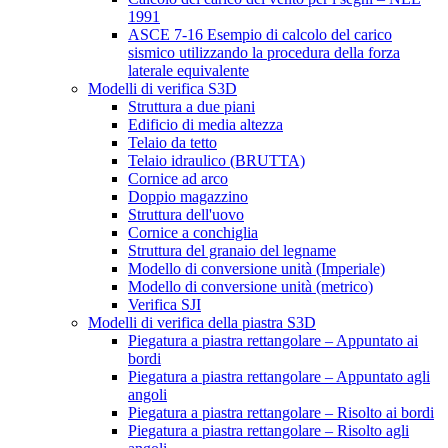
1991
ASCE 7-16 Esempio di calcolo del carico
sismico utilizzando la procedura della forza
laterale equivalente
Modelli di verifica S3D
Struttura a due piani
Edificio di media altezza
Telaio da tetto
Telaio idraulico (BRUTTA)
Cornice ad arco
Doppio magazzino
Struttura dell'uovo
Cornice a conchiglia
Struttura del granaio del legname
Modello di conversione unità (Imperiale)
Modello di conversione unità (metrico)
Verifica SJI
Modelli di verifica della piastra S3D
Piegatura a piastra rettangolare – Appuntato ai
bordi
Piegatura a piastra rettangolare – Appuntato agli
angoli
Piegatura a piastra rettangolare – Risolto ai bordi
Piegatura a piastra rettangolare – Risolto agli