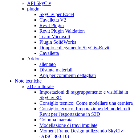
API SkyCiv
plugin
SkyCiv per Excel
Cavalletta V2
Revit Plugin
Revit Plugin Validation
Team Microsoft
Plugin SolidWorks
Doppio collegamento SkyCiv-Revit
Cavalletta
Addons
allentato
Distinta materiali
App per commenti dettagliati
Note tecniche
3D strutturale
Impostazioni di raggruppamento e visibilità in
SkyCiv 3D
Consiglio tecnico: Come modellare una cerniera
Consiglio tecnico: Preparazione del modello di
Revit per l'esportazione in S3D
Colonna inarcata
Modellazione di travi impilate
Moment Frame Design utilizzando SkyCiv
(AISC 360-10)