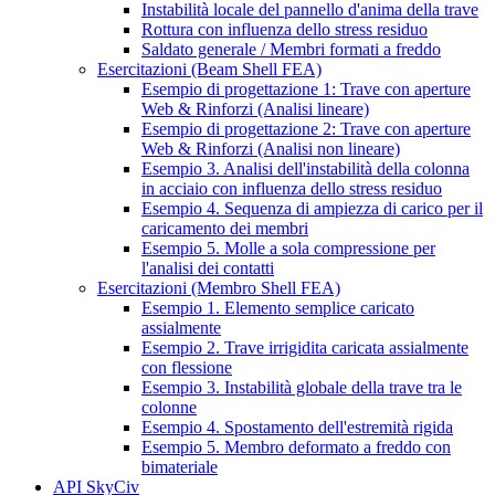
Instabilità locale del pannello d'anima della trave
Rottura con influenza dello stress residuo
Saldato generale / Membri formati a freddo
Esercitazioni (Beam Shell FEA)
Esempio di progettazione 1: Trave con aperture
Web & Rinforzi (Analisi lineare)
Esempio di progettazione 2: Trave con aperture
Web & Rinforzi (Analisi non lineare)
Esempio 3. Analisi dell'instabilità della colonna
in acciaio con influenza dello stress residuo
Esempio 4. Sequenza di ampiezza di carico per il
caricamento dei membri
Esempio 5. Molle a sola compressione per
l'analisi dei contatti
Esercitazioni (Membro Shell FEA)
Esempio 1. Elemento semplice caricato
assialmente
Esempio 2. Trave irrigidita caricata assialmente
con flessione
Esempio 3. Instabilità globale della trave tra le
colonne
Esempio 4. Spostamento dell'estremità rigida
Esempio 5. Membro deformato a freddo con
bimateriale
API SkyCiv