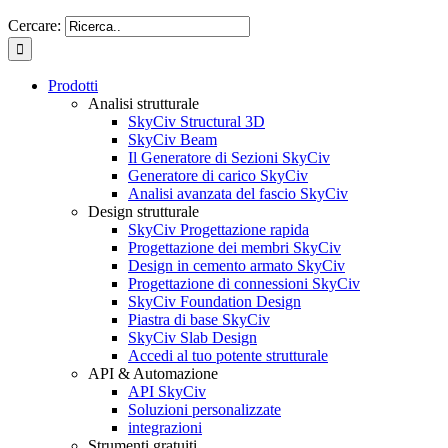
Cercare:
Prodotti
Analisi strutturale
SkyCiv Structural 3D
SkyCiv Beam
Il Generatore di Sezioni SkyCiv
Generatore di carico SkyCiv
Analisi avanzata del fascio SkyCiv
Design strutturale
SkyCiv Progettazione rapida
Progettazione dei membri SkyCiv
Design in cemento armato SkyCiv
Progettazione di connessioni SkyCiv
SkyCiv Foundation Design
Piastra di base SkyCiv
SkyCiv Slab Design
Accedi al tuo potente strutturale
API & Automazione
API SkyCiv
Soluzioni personalizzate
integrazioni
Strumenti gratuiti