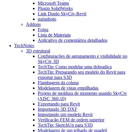
Microsoft Teams
Plugin SolidWorks
Link Duplo SkyCiv-Revit
gafanhoto
Addons
Folga
Lista de Materiais
Aplicativo de comentários detalhados
TechNotes
3D estrutural
Configurações de agrupamento e visibilidade no
SkyCiv 3D
TechTip: Como modelar uma dobradiça
TechTip: Preparando seu modelo do Revit para
exportar para S3D
Flambagem da coluna
Modelagem de vigas empilhadas
Projeto de moldura de momento usando SkyCiv
(AISC 360-10)
Exportando para Revit
Importando 3D DXF
Importando um modelo Revit
Verificação FEM de ordem superior
TechTip: SketchUp para S3D
Modelagem de um telhado de quadril