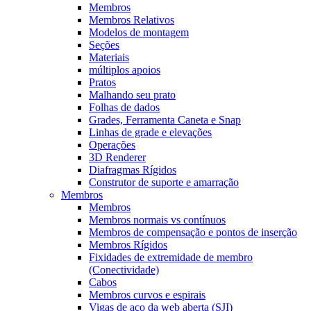
Membros
Membros Relativos
Modelos de montagem
Seções
Materiais
múltiplos apoios
Pratos
Malhando seu prato
Folhas de dados
Grades, Ferramenta Caneta e Snap
Linhas de grade e elevações
Operações
3D Renderer
Diafragmas Rígidos
Construtor de suporte e amarração
Membros
Membros
Membros normais vs contínuos
Membros de compensação e pontos de inserção
Membros Rígidos
Fixidades de extremidade de membro
(Conectividade)
Cabos
Membros curvos e espirais
Vigas de aço da web aberta (SJI)