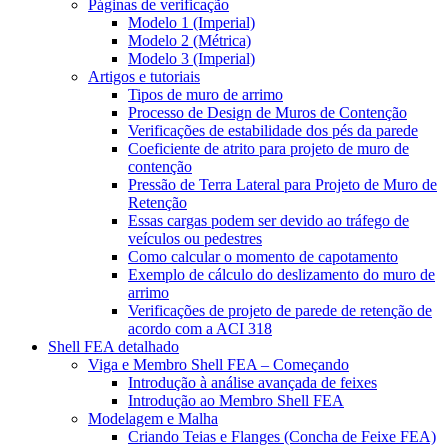
Páginas de verificação
Modelo 1 (Imperial)
Modelo 2 (Métrica)
Modelo 3 (Imperial)
Artigos e tutoriais
Tipos de muro de arrimo
Processo de Design de Muros de Contenção
Verificações de estabilidade dos pés da parede
Coeficiente de atrito para projeto de muro de
contenção
Pressão de Terra Lateral para Projeto de Muro de
Retenção
Essas cargas podem ser devido ao tráfego de
veículos ou pedestres
Como calcular o momento de capotamento
Exemplo de cálculo do deslizamento do muro de
arrimo
Verificações de projeto de parede de retenção de
acordo com a ACI 318
Shell FEA detalhado
Viga e Membro Shell FEA – Começando
Introdução à análise avançada de feixes
Introdução ao Membro Shell FEA
Modelagem e Malha
Criando Teias e Flanges (Concha de Feixe FEA)