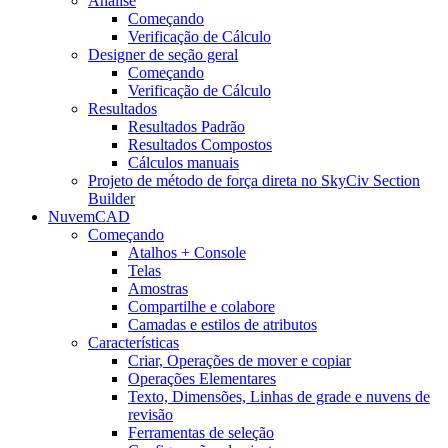
Análise
Começando
Verificação de Cálculo
Designer de seção geral
Começando
Verificação de Cálculo
Resultados
Resultados Padrão
Resultados Compostos
Cálculos manuais
Projeto de método de força direta no SkyCiv Section
Builder
NuvemCAD
Começando
Atalhos + Console
Telas
Amostras
Compartilhe e colabore
Camadas e estilos de atributos
Características
Criar, Operações de mover e copiar
Operações Elementares
Texto, Dimensões, Linhas de grade e nuvens de
revisão
Ferramentas de seleção