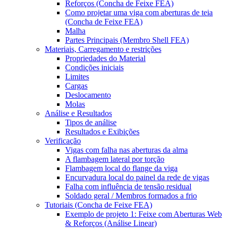
Reforços (Concha de Feixe FEA)
Como projetar uma viga com aberturas de teia
(Concha de Feixe FEA)
Malha
Partes Principais (Membro Shell FEA)
Materiais, Carregamento e restrições
Propriedades do Material
Condições iniciais
Limites
Cargas
Deslocamento
Molas
Análise e Resultados
Tipos de análise
Resultados e Exibições
Verificação
Vigas com falha nas aberturas da alma
A flambagem lateral por torção
Flambagem local do flange da viga
Encurvadura local do painel da rede de vigas
Falha com influência de tensão residual
Soldado geral / Membros formados a frio
Tutoriais (Concha de Feixe FEA)
Exemplo de projeto 1: Feixe com Aberturas Web
& Reforços (Análise Linear)