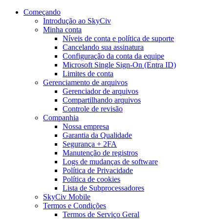
Começando
Introdução ao SkyCiv
Minha conta
Níveis de conta e política de suporte
Cancelando sua assinatura
Configuração da conta da equipe
Microsoft Single Sign-On (Entra ID)
Limites de conta
Gerenciamento de arquivos
Gerenciador de arquivos
Compartilhando arquivos
Controle de revisão
Companhia
Nossa empresa
Garantia da Qualidade
Segurança + 2FA
Manutenção de registros
Logs de mudanças de software
Política de Privacidade
Política de cookies
Lista de Subprocessadores
SkyCiv Mobile
Termos e Condições
Termos de Serviço Geral