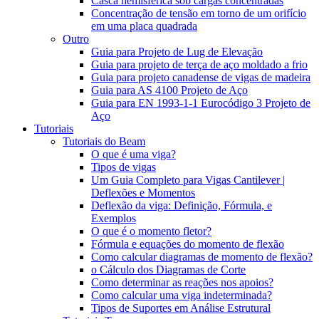
Casca hemisférica sob cargas concentradas
Concentração de tensão em torno de um orifício
em uma placa quadrada
Outro
Guia para Projeto de Lug de Elevação
Guia para projeto de terça de aço moldado a frio
Guia para projeto canadense de vigas de madeira
Guia para AS 4100 Projeto de Aço
Guia para EN 1993-1-1 Eurocódigo 3 Projeto de
Aço
Tutoriais
Tutoriais do Beam
O que é uma viga?
Tipos de vigas
Um Guia Completo para Vigas Cantilever |
Deflexões e Momentos
Deflexão da viga: Definição, Fórmula, e
Exemplos
O que é o momento fletor?
Fórmula e equações do momento de flexão
Como calcular diagramas de momento de flexão?
o Cálculo dos Diagramas de Corte
Como determinar as reações nos apoios?
Como calcular uma viga indeterminada?
Tipos de Suportes em Análise Estrutural