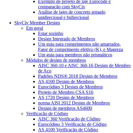
Exemplo de projeto de laje Eurocode e
comparação com SkyCiv
Análise de lajes de concreto armado
unidirecional e bidirecional
SkyCiv Member Design
Em geral
Estar sozinho
Design Integrado de Membros
Um guia para comprimentos não amarrados,
Fator de comprimento efetivo (K), e Magreza
Um guia para membros não prismáticos
Módulos de design de membros
AISC 360-10 e AISC 360-16 Design de Membro
de Aço
Padrões NDS® 2018 Design de Membros
AS 4100 Design de Membros
Eurocódigo 3 Design de Membros
Projeto de Membro CSA S16
AS 1720 Design de Membros
norma AISI 2012 Design de Membros
Design de membros AS4600
Verificação de Código
AISC 360 Verificação de Código
Eurocódigo 3 Verificação de Código
AS 4100 Verificação de Código