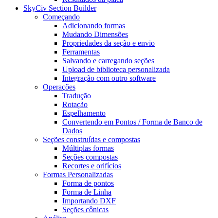
SkyCiv Section Builder
Começando
Adicionando formas
Mudando Dimensões
Propriedades da seção e envio
Ferramentas
Salvando e carregando seções
Upload de biblioteca personalizada
Integração com outro software
Operações
Tradução
Rotação
Espelhamento
Convertendo em Pontos / Forma de Banco de
Dados
Seções construídas e compostas
Múltiplas formas
Seções compostas
Recortes e orifícios
Formas Personalizadas
Forma de pontos
Forma de Linha
Importando DXF
Seções cônicas