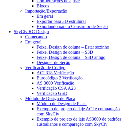
Configurações de ajuste
Blocos
Importação/Exportação
Em geral
Exportar para 3D estrutural
Exportando para o Construtor de Seção
SkyCiv RC Design
Começando
Em geral
Feixe, Design de coluna – Estar sozinho
Feixe, Design de coluna – S3D
Feixe, Design de coluna – S3D antigo
Designer de Seção
Verificação de Código
ACI 318 Verificação
Eurocódigo 2 Verificação
AS 3600 Verificação
Verificação CSA A23
Verificação GSD
Módulo de Design de Placa
Módulo de Design de Placa
Exemplo de projeto de laje ACI e comparação
com SkyCiv
Exemplo de projeto de laje AS3600 de padrões
australianos e comparação com SkyCiv