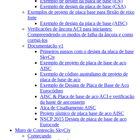
Exemplo de design da placa de base (EN)
Exemplo de design da placa de base (CSA)
Exemplos de projeto de placa base para flexão de eixo
forte
Exemplo de design da placa de base (AISC)
Verificações de âncora ACI para iniciantes:
Compreendendo os modos de falha da âncora e como
corrigi-los
Documentação v1
Primeiros passos com o design da placa de base
SkyCiv
Exemplo de projeto de placa de base de aço
AISC
Exemplo de código australiano de projeto de
placa de base de aço
Exemplo de Design de Placa de Base de Aço
Eurocódigo
AISC & Placa de base de aço ACI e verificação
da haste de ancoragem
Alça de Cisalhamento AISC
Projeto sísmico de placa base de aço AISC
NSCP 2015 Design de placa de base de aço
Eurocode
Muro de Contenção SkyCiv
Começando