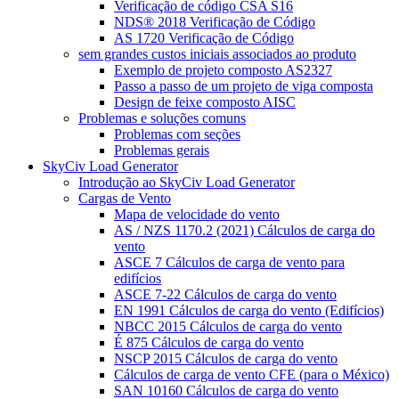
Verificação de código CSA S16
NDS® 2018 Verificação de Código
AS 1720 Verificação de Código
sem grandes custos iniciais associados ao produto
Exemplo de projeto composto AS2327
Passo a passo de um projeto de viga composta
Design de feixe composto AISC
Problemas e soluções comuns
Problemas com seções
Problemas gerais
SkyCiv Load Generator
Introdução ao SkyCiv Load Generator
Cargas de Vento
Mapa de velocidade do vento
AS / NZS 1170.2 (2021) Cálculos de carga do
vento
ASCE 7 Cálculos de carga de vento para
edifícios
ASCE 7-22 Cálculos de carga do vento
EN 1991 Cálculos de carga do vento (Edifícios)
NBCC 2015 Cálculos de carga do vento
É 875 Cálculos de carga do vento
NSCP 2015 Cálculos de carga do vento
Cálculos de carga de vento CFE (para o México)
SAN 10160 Cálculos de carga do vento