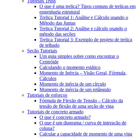
Tutoriais Truss
O que é uma treliça? Tipos comuns de treliças em
engenharia estrutural
Treliça Tutorial 1: Análise e Cálculo usando o
Método das Juntas
Treliça Tutorial 2: Análise e cálculo usando o
método das seções
Treliça Tutorial 3: Exemplo de projeto de treliça
de telhado
Seção Tutoriais
Um guia simples sobre como encontrar o
Centróide
Calculando o momento estático
Momento de Inércia – Visão Geral, Fórmula,
Cálculos
Momento de inércia de um círculo
Momento de inércia de um retângulo
Tutoriais de esforços
Fórmula de Flexão de Tensão – Cálculo da
tensão de flexão de uma seção de viga
Tutoriais de concreto armado
O que é concreto armado?
O que é um diagrama / curva de interação de
coluna?
Calcular a capacidade de momento de uma viga