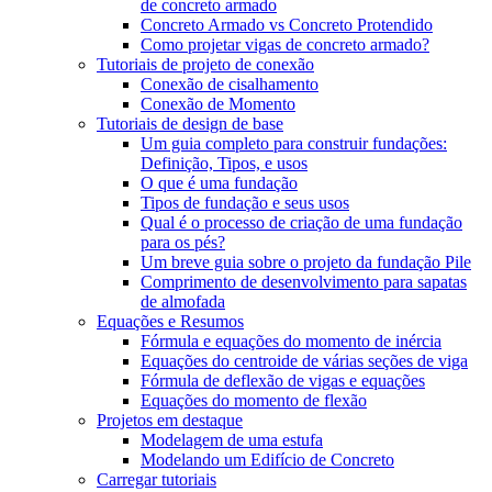
de concreto armado
Concreto Armado vs Concreto Protendido
Como projetar vigas de concreto armado?
Tutoriais de projeto de conexão
Conexão de cisalhamento
Conexão de Momento
Tutoriais de design de base
Um guia completo para construir fundações:
Definição, Tipos, e usos
O que é uma fundação
Tipos de fundação e seus usos
Qual é o processo de criação de uma fundação
para os pés?
Um breve guia sobre o projeto da fundação Pile
Comprimento de desenvolvimento para sapatas
de almofada
Equações e Resumos
Fórmula e equações do momento de inércia
Equações do centroide de várias seções de viga
Fórmula de deflexão de vigas e equações
Equações do momento de flexão
Projetos em destaque
Modelagem de uma estufa
Modelando um Edifício de Concreto
Carregar tutoriais