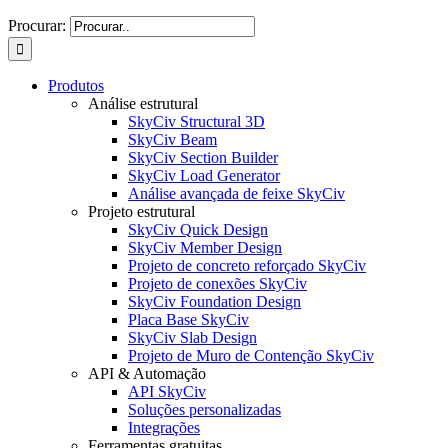
Procurar:
Produtos
Análise estrutural
SkyCiv Structural 3D
SkyCiv Beam
SkyCiv Section Builder
SkyCiv Load Generator
Análise avançada de feixe SkyCiv
Projeto estrutural
SkyCiv Quick Design
SkyCiv Member Design
Projeto de concreto reforçado SkyCiv
Projeto de conexões SkyCiv
SkyCiv Foundation Design
Placa Base SkyCiv
SkyCiv Slab Design
Projeto de Muro de Contenção SkyCiv
API & Automação
API SkyCiv
Soluções personalizadas
Integrações
Ferramentas gratuitas