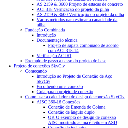
AS 2159 & 3600 Projeto de estacas de concreto
ACI 318 Verificação do projeto da pilha
AS 2159 & 3600 Verificação do projeto da pilha
Vários métodos para estimar a capacidade da
pilha
Fundação Combinada
Introdução
Documentação técnica
Projeto de sapata combinado de acordo
com ACI 318-14
Verificação ACI #1
Exemplo de passo a passo do projeto de base
Projeto de conexões SkyCiv
Começando
Introdução ao Projeto de Conexão de Aço
SkyCiv
Escolhendo uma conexão
Guia para o projeto de conexão
Como usar a calculadora de design de conexão SkyCiv
AISC 360-16 Conexões
Conexão de Emenda de Coluna
Conexão de ângulo duplo
OK O exemplo de design de conexão
AISC mostrado acima é feito em ASD
Conexão de joelheira