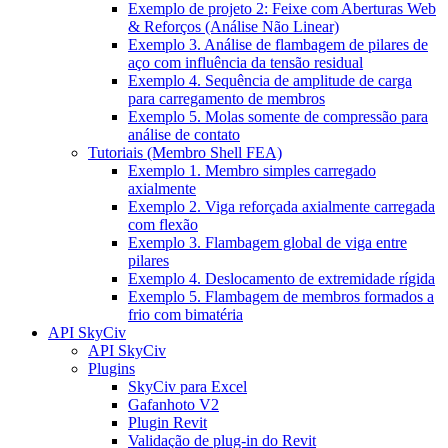
Exemplo de projeto 2: Feixe com Aberturas Web
& Reforços (Análise Não Linear)
Exemplo 3. Análise de flambagem de pilares de
aço com influência da tensão residual
Exemplo 4. Sequência de amplitude de carga
para carregamento de membros
Exemplo 5. Molas somente de compressão para
análise de contato
Tutoriais (Membro Shell FEA)
Exemplo 1. Membro simples carregado
axialmente
Exemplo 2. Viga reforçada axialmente carregada
com flexão
Exemplo 3. Flambagem global de viga entre
pilares
Exemplo 4. Deslocamento de extremidade rígida
Exemplo 5. Flambagem de membros formados a
frio com bimatéria
API SkyCiv
API SkyCiv
Plugins
SkyCiv para Excel
Gafanhoto V2
Plugin Revit
Validação de plug-in do Revit