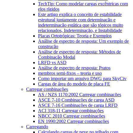
TechTip: Como modelar cargas excêntricas com
elos rígidos
Este artigo explica o conceito de estabilidade
estrutural juntamente com determinação e
indeterminação estática que são tópicos muito
relacionados, Indeterminação, e Instabilidade
Placas Ortotrópicas: Teoria e Exemplos
Análise de espectro de resposta: Um exemplo de
construção
Análise de espectro de resposta: Métodos de
Combinação Modal
LRFD vs ASD
Análise de espectro de resposta: Pratos
membros semi-fixos – teoria e uso
Como importar um arquivo DWG para SkyCiv
Cargas de área do modelo de placa FE
Carregar combinações
AS / NZS 1170:2002 Carregar combinações
ASCE 7-10 Combinações de carga ASD
ASCE 7-16 Combinações de carga LRFD
ACI 318-11 Carregar combinações
NBCC 2010 Carregar combinações
EN 1990:2002 Carregar combinações
Carregando
Calculando cargas de neve no telhado com