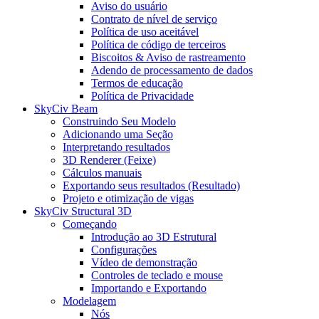
Aviso do usuário
Contrato de nível de serviço
Política de uso aceitável
Política de código de terceiros
Biscoitos & Aviso de rastreamento
Adendo de processamento de dados
Termos de educação
Política de Privacidade
SkyCiv Beam
Construindo Seu Modelo
Adicionando uma Seção
Interpretando resultados
3D Renderer (Feixe)
Cálculos manuais
Exportando seus resultados (Resultado)
Projeto e otimização de vigas
SkyCiv Structural 3D
Começando
Introdução ao 3D Estrutural
Configurações
Vídeo de demonstração
Controles de teclado e mouse
Importando e Exportando
Modelagem
Nós