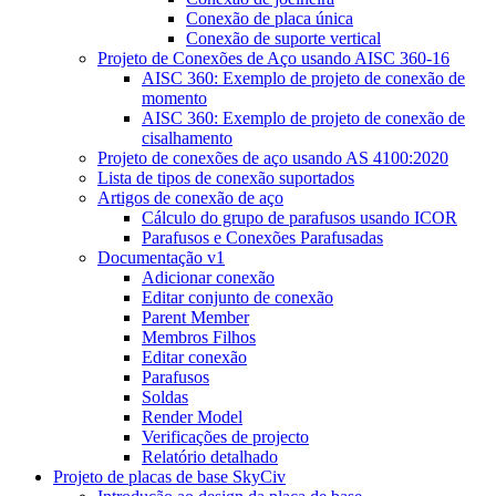
Conexão de placa única
Conexão de suporte vertical
Projeto de Conexões de Aço usando AISC 360-16
AISC 360: Exemplo de projeto de conexão de
momento
AISC 360: Exemplo de projeto de conexão de
cisalhamento
Projeto de conexões de aço usando AS 4100:2020
Lista de tipos de conexão suportados
Artigos de conexão de aço
Cálculo do grupo de parafusos usando ICOR
Parafusos e Conexões Parafusadas
Documentação v1
Adicionar conexão
Editar conjunto de conexão
Parent Member
Membros Filhos
Editar conexão
Parafusos
Soldas
Render Model
Verificações de projecto
Relatório detalhado
Projeto de placas de base SkyCiv