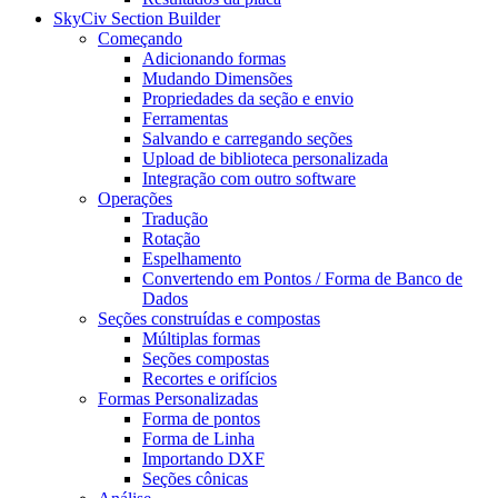
SkyCiv Section Builder
Começando
Adicionando formas
Mudando Dimensões
Propriedades da seção e envio
Ferramentas
Salvando e carregando seções
Upload de biblioteca personalizada
Integração com outro software
Operações
Tradução
Rotação
Espelhamento
Convertendo em Pontos / Forma de Banco de
Dados
Seções construídas e compostas
Múltiplas formas
Seções compostas
Recortes e orifícios
Formas Personalizadas
Forma de pontos
Forma de Linha
Importando DXF
Seções cônicas