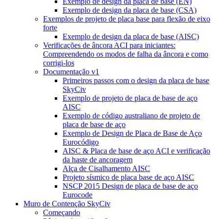
Exemplo de design da placa de base (EN)
Exemplo de design da placa de base (CSA)
Exemplos de projeto de placa base para flexão de eixo
forte
Exemplo de design da placa de base (AISC)
Verificações de âncora ACI para iniciantes:
Compreendendo os modos de falha da âncora e como
corrigi-los
Documentação v1
Primeiros passos com o design da placa de base
SkyCiv
Exemplo de projeto de placa de base de aço
AISC
Exemplo de código australiano de projeto de
placa de base de aço
Exemplo de Design de Placa de Base de Aço
Eurocódigo
AISC & Placa de base de aço ACI e verificação
da haste de ancoragem
Alça de Cisalhamento AISC
Projeto sísmico de placa base de aço AISC
NSCP 2015 Design de placa de base de aço
Eurocode
Muro de Contenção SkyCiv
Começando