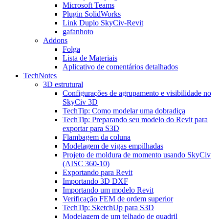
Microsoft Teams
Plugin SolidWorks
Link Duplo SkyCiv-Revit
gafanhoto
Addons
Folga
Lista de Materiais
Aplicativo de comentários detalhados
TechNotes
3D estrutural
Configurações de agrupamento e visibilidade no
SkyCiv 3D
TechTip: Como modelar uma dobradiça
TechTip: Preparando seu modelo do Revit para
exportar para S3D
Flambagem da coluna
Modelagem de vigas empilhadas
Projeto de moldura de momento usando SkyCiv
(AISC 360-10)
Exportando para Revit
Importando 3D DXF
Importando um modelo Revit
Verificação FEM de ordem superior
TechTip: SketchUp para S3D
Modelagem de um telhado de quadril