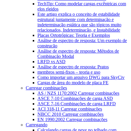
TechTip: Como modelar cargas excêntricas com
elos rígidos
Este artigo explica o conceito de estabilidade
estrutural juntamente com determinação e
indeterminação estática que são tópicos muito
relacionados, Indeterminação, e Instabilidade
Placas Ortotrópicas: Teoria e Exemplos
Análise de espectro de resposta: Um exemplo de
construção
Análise de espectro de resposta: Métodos de
Combinação Modal
LRFD vs ASD
Análise de espectro de resposta: Pratos
membros semi-fixos – teoria e uso
Como importar um arquivo DWG para SkyCiv
Cargas de área do modelo de placa FE
Carregar combinações
AS / NZS 1170:2002 Carregar combinações
ASCE 7-10 Combinações de carga ASD
ASCE 7-16 Combinações de carga LRFD
ACI 318-11 Carregar combinações
NBCC 2010 Carregar combinações
EN 1990:2002 Carregar combinações
Carregando
Calculando cargas de neve no telhado com