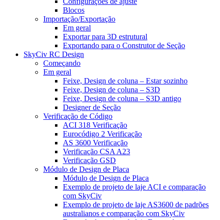
Configurações de ajuste
Blocos
Importação/Exportação
Em geral
Exportar para 3D estrutural
Exportando para o Construtor de Seção
SkyCiv RC Design
Começando
Em geral
Feixe, Design de coluna – Estar sozinho
Feixe, Design de coluna – S3D
Feixe, Design de coluna – S3D antigo
Designer de Seção
Verificação de Código
ACI 318 Verificação
Eurocódigo 2 Verificação
AS 3600 Verificação
Verificação CSA A23
Verificação GSD
Módulo de Design de Placa
Módulo de Design de Placa
Exemplo de projeto de laje ACI e comparação
com SkyCiv
Exemplo de projeto de laje AS3600 de padrões
australianos e comparação com SkyCiv