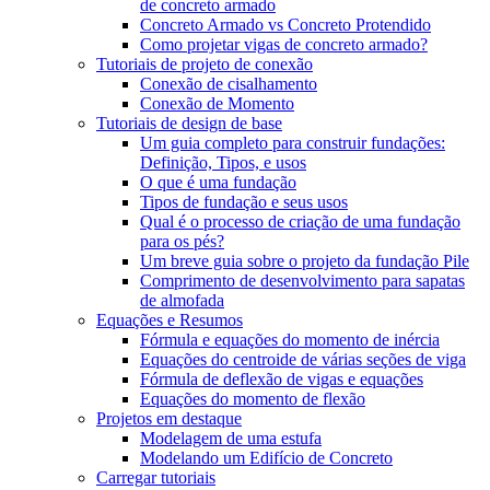
de concreto armado
Concreto Armado vs Concreto Protendido
Como projetar vigas de concreto armado?
Tutoriais de projeto de conexão
Conexão de cisalhamento
Conexão de Momento
Tutoriais de design de base
Um guia completo para construir fundações:
Definição, Tipos, e usos
O que é uma fundação
Tipos de fundação e seus usos
Qual é o processo de criação de uma fundação
para os pés?
Um breve guia sobre o projeto da fundação Pile
Comprimento de desenvolvimento para sapatas
de almofada
Equações e Resumos
Fórmula e equações do momento de inércia
Equações do centroide de várias seções de viga
Fórmula de deflexão de vigas e equações
Equações do momento de flexão
Projetos em destaque
Modelagem de uma estufa
Modelando um Edifício de Concreto
Carregar tutoriais