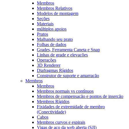
Membros
Membros Relativos
Modelos de montagem
Seções
Materiais
múltiplos apoios
Pratos
Malhando seu prato
Folhas de dados
Grades, Ferramenta Caneta e Snap
Linhas de grade e elevações
Operações
3D Renderer
Diafragmas Rígidos
Construtor de suporte e amarração
Membros
Membros
Membros normais vs contínuos
Membros de compensação e pontos de inserção
Membros Rígidos
Fixidades de extremidade de membro
(Conectividade)
Cabos
Membros curvos e espirais
Vigas de aço da web aberta (SJI)