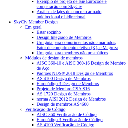
Exemplo de projeto de laje Eurocode e
comparação com SkyCiv
Análise de lajes de concreto armado
unidirecional e bidirecional
SkyCiv Member Design
Em geral
Estar sozinho
Design Integrado de Membros
Um guia para comprimentos não amarrados,
Fator de comprimento efetivo (K), e Magreza
Um guia para membros não prismáticos
Módulos de design de membros
AISC 360-10 e AISC 360-16 Design de Membro
de Aço
Padrões NDS® 2018 Design de Membros
AS 4100 Design de Membros
Eurocódigo 3 Design de Membros
Projeto de Membro CSA S16
AS 1720 Design de Membros
norma AISI 2012 Design de Membros
Design de membros AS4600
Verificação de Código
AISC 360 Verificação de Código
Eurocódigo 3 Verificação de Código
AS 4100 Verificação de Código