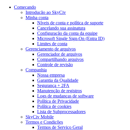
Começando
Introdução ao SkyCiv
Minha conta
Níveis de conta e política de suporte
Cancelando sua assinatura
Configuração da conta da equipe
Microsoft Single Sign-On (Entra ID)
Limites de conta
Gerenciamento de arquivos
Gerenciador de arquivos
Compartilhando arquivos
Controle de revisão
Companhia
Nossa empresa
Garantia da Qualidade
Segurança + 2FA
Manutenção de registros
Logs de mudanças de software
Política de Privacidade
Política de cookies
Lista de Subprocessadores
SkyCiv Mobile
Termos e Condições
Termos de Serviço Geral