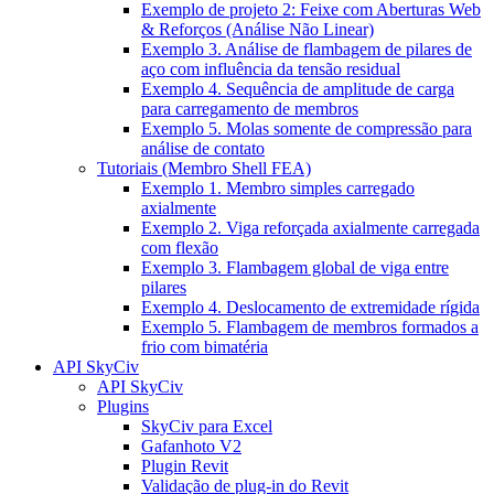
Exemplo de projeto 2: Feixe com Aberturas Web
& Reforços (Análise Não Linear)
Exemplo 3. Análise de flambagem de pilares de
aço com influência da tensão residual
Exemplo 4. Sequência de amplitude de carga
para carregamento de membros
Exemplo 5. Molas somente de compressão para
análise de contato
Tutoriais (Membro Shell FEA)
Exemplo 1. Membro simples carregado
axialmente
Exemplo 2. Viga reforçada axialmente carregada
com flexão
Exemplo 3. Flambagem global de viga entre
pilares
Exemplo 4. Deslocamento de extremidade rígida
Exemplo 5. Flambagem de membros formados a
frio com bimatéria
API SkyCiv
API SkyCiv
Plugins
SkyCiv para Excel
Gafanhoto V2
Plugin Revit
Validação de plug-in do Revit