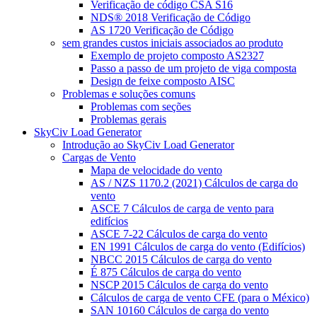
Verificação de código CSA S16
NDS® 2018 Verificação de Código
AS 1720 Verificação de Código
sem grandes custos iniciais associados ao produto
Exemplo de projeto composto AS2327
Passo a passo de um projeto de viga composta
Design de feixe composto AISC
Problemas e soluções comuns
Problemas com seções
Problemas gerais
SkyCiv Load Generator
Introdução ao SkyCiv Load Generator
Cargas de Vento
Mapa de velocidade do vento
AS / NZS 1170.2 (2021) Cálculos de carga do
vento
ASCE 7 Cálculos de carga de vento para
edifícios
ASCE 7-22 Cálculos de carga do vento
EN 1991 Cálculos de carga do vento (Edifícios)
NBCC 2015 Cálculos de carga do vento
É 875 Cálculos de carga do vento
NSCP 2015 Cálculos de carga do vento
Cálculos de carga de vento CFE (para o México)
SAN 10160 Cálculos de carga do vento