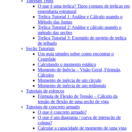
Tutoriais Truss
O que é uma treliça? Tipos comuns de treliças em
engenharia estrutural
Treliça Tutorial 1: Análise e Cálculo usando o
Método das Juntas
Treliça Tutorial 2: Análise e cálculo usando o
método das seções
Treliça Tutorial 3: Exemplo de projeto de treliça
de telhado
Seção Tutoriais
Um guia simples sobre como encontrar o
Centróide
Calculando o momento estático
Momento de Inércia – Visão Geral, Fórmula,
Cálculos
Momento de inércia de um círculo
Momento de inércia de um retângulo
Tutoriais de esforços
Fórmula de Flexão de Tensão – Cálculo da
tensão de flexão de uma seção de viga
Tutoriais de concreto armado
O que é concreto armado?
O que é um diagrama / curva de interação de
coluna?
Calcular a capacidade de momento de uma viga