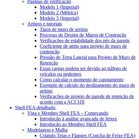
Páginas de verificação
Modelo 1 (Imperial)
Modelo 2 (Métrica)
Modelo 3 (Imperial)
Artigos e tutoriais
Tipos de muro de arrimo
Processo de Design de Muros de Contenção
Verificações de estabilidade dos pés da parede
Coeficiente de atrito para projeto de muro de
contenção
Pressão de Terra Lateral para Projeto de Muro de
Retenção
Essas cargas podem ser devido ao tráfego de
veículos ou pedestres
Como calcular o momento de capotamento
Exemplo de cálculo do deslizamento do muro de
arrimo
Verificações de projeto de parede de retenção de
acordo com a ACI 318
Shell FEA detalhado
Viga e Membro Shell FEA – Começando
Introdução à análise avançada de feixes
Introdução ao Membro Shell FEA
Modelagem e Malha
Criando Teias e Flanges (Concha de Feixe FEA)