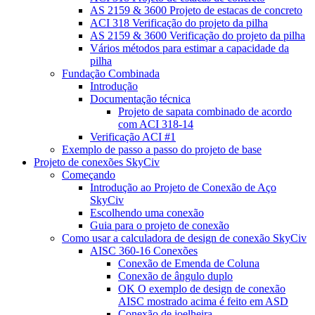
AS 2159 & 3600 Projeto de estacas de concreto
ACI 318 Verificação do projeto da pilha
AS 2159 & 3600 Verificação do projeto da pilha
Vários métodos para estimar a capacidade da
pilha
Fundação Combinada
Introdução
Documentação técnica
Projeto de sapata combinado de acordo
com ACI 318-14
Verificação ACI #1
Exemplo de passo a passo do projeto de base
Projeto de conexões SkyCiv
Começando
Introdução ao Projeto de Conexão de Aço
SkyCiv
Escolhendo uma conexão
Guia para o projeto de conexão
Como usar a calculadora de design de conexão SkyCiv
AISC 360-16 Conexões
Conexão de Emenda de Coluna
Conexão de ângulo duplo
OK O exemplo de design de conexão
AISC mostrado acima é feito em ASD
Conexão de joelheira