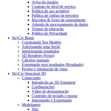
Aviso do usuário
Contrato de nível de serviço
Política de uso aceitável
Política de código de terceiros
Biscoitos & Aviso de rastreamento
Adendo de processamento de dados
Termos de educação
Política de Privacidade
SkyCiv Beam
Construindo Seu Modelo
Adicionando uma Seção
Interpretando resultados
3D Renderer (Feixe)
Cálculos manuais
Exportando seus resultados (Resultado)
Projeto e otimização de vigas
SkyCiv Structural 3D
Começando
Introdução ao 3D Estrutural
Configurações
Vídeo de demonstração
Controles de teclado e mouse
Importando e Exportando
Modelagem
Nós