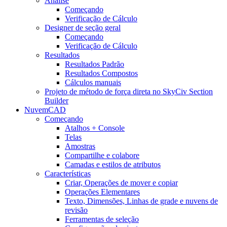
Análise
Começando
Verificação de Cálculo
Designer de seção geral
Começando
Verificação de Cálculo
Resultados
Resultados Padrão
Resultados Compostos
Cálculos manuais
Projeto de método de força direta no SkyCiv Section
Builder
NuvemCAD
Começando
Atalhos + Console
Telas
Amostras
Compartilhe e colabore
Camadas e estilos de atributos
Características
Criar, Operações de mover e copiar
Operações Elementares
Texto, Dimensões, Linhas de grade e nuvens de
revisão
Ferramentas de seleção