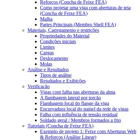
Reforços (Concha de Feixe FEA)
Como projetar uma viga com aberturas de teia
(Concha de Feixe FEA)
Malha
Partes Principais (Membro Shell FEA)
Materiais, Carregamento e restrições
Propriedades do Material
Condições iniciais
Limites
Cargas
Deslocamento
Molas
Análise e Resultados
Tipos de análise
Resultados e Exibições
Verificação
Vigas com falha nas aberturas da alma
A flambagem lateral por torção
Flambagem local do flange da viga
Encurvadura local do painel da rede de vigas
Falha com influência de tensão residual
Soldado geral / Membros formados a frio
Tutoriais (Concha de Feixe FEA)
Exemplo de projeto 1: Feixe com Aberturas Web
& Reforços (Análise Linear)