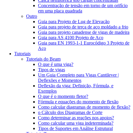
Casca hemisférica sob cargas concentradas
Concentração de tensão em torno de um orifício
em uma placa quadrada
Outro
Guia para Projeto de Lug de Elevação
Guia para projeto de terça de aço moldado a frio
Guia para projeto canadense de vigas de madeira
Guia para AS 4100 Projeto de Aço
Guia para EN 1993-1-1 Eurocódigo 3 Projeto de
Aço
Tutoriais
Tutoriais do Beam
O que é uma viga?
Tipos de vigas
Um Guia Completo para Vigas Cantilever |
Deflexões e Momentos
Deflexão da viga: Definição, Fórmula, e
Exemplos
O que é o momento fletor?
Fórmula e equações do momento de flexão
Como calcular diagramas de momento de flexão?
o Cálculo dos Diagramas de Corte
Como determinar as reações nos apoios?
Como calcular uma viga indeterminada?
Tipos de Suportes em Análise Estrutural