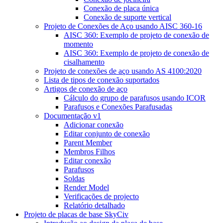
Conexão de placa única
Conexão de suporte vertical
Projeto de Conexões de Aço usando AISC 360-16
AISC 360: Exemplo de projeto de conexão de
momento
AISC 360: Exemplo de projeto de conexão de
cisalhamento
Projeto de conexões de aço usando AS 4100:2020
Lista de tipos de conexão suportados
Artigos de conexão de aço
Cálculo do grupo de parafusos usando ICOR
Parafusos e Conexões Parafusadas
Documentação v1
Adicionar conexão
Editar conjunto de conexão
Parent Member
Membros Filhos
Editar conexão
Parafusos
Soldas
Render Model
Verificações de projecto
Relatório detalhado
Projeto de placas de base SkyCiv