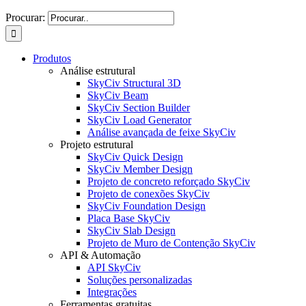
Procurar:
Produtos
Análise estrutural
SkyCiv Structural 3D
SkyCiv Beam
SkyCiv Section Builder
SkyCiv Load Generator
Análise avançada de feixe SkyCiv
Projeto estrutural
SkyCiv Quick Design
SkyCiv Member Design
Projeto de concreto reforçado SkyCiv
Projeto de conexões SkyCiv
SkyCiv Foundation Design
Placa Base SkyCiv
SkyCiv Slab Design
Projeto de Muro de Contenção SkyCiv
API & Automação
API SkyCiv
Soluções personalizadas
Integrações
Ferramentas gratuitas