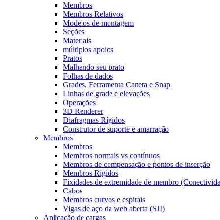
Membros
Membros Relativos
Modelos de montagem
Seções
Materiais
múltiplos apoios
Pratos
Malhando seu prato
Folhas de dados
Grades, Ferramenta Caneta e Snap
Linhas de grade e elevações
Operações
3D Renderer
Diafragmas Rígidos
Construtor de suporte e amarração
Membros
Membros
Membros normais vs contínuos
Membros de compensação e pontos de inserção
Membros Rígidos
Fixidades de extremidade de membro (Conectivid
Cabos
Membros curvos e espirais
Vigas de aço da web aberta (SJI)
Aplicação de cargas