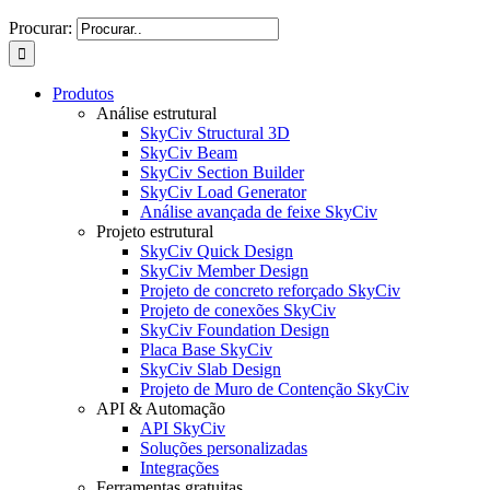
Procurar:
Produtos
Análise estrutural
SkyCiv Structural 3D
SkyCiv Beam
SkyCiv Section Builder
SkyCiv Load Generator
Análise avançada de feixe SkyCiv
Projeto estrutural
SkyCiv Quick Design
SkyCiv Member Design
Projeto de concreto reforçado SkyCiv
Projeto de conexões SkyCiv
SkyCiv Foundation Design
Placa Base SkyCiv
SkyCiv Slab Design
Projeto de Muro de Contenção SkyCiv
API & Automação
API SkyCiv
Soluções personalizadas
Integrações
Ferramentas gratuitas