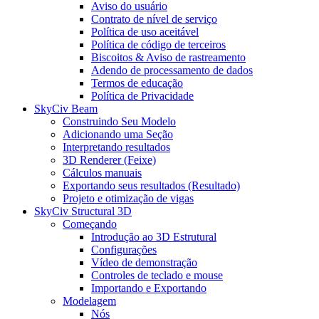
Aviso do usuário
Contrato de nível de serviço
Política de uso aceitável
Política de código de terceiros
Biscoitos & Aviso de rastreamento
Adendo de processamento de dados
Termos de educação
Política de Privacidade
SkyCiv Beam
Construindo Seu Modelo
Adicionando uma Seção
Interpretando resultados
3D Renderer (Feixe)
Cálculos manuais
Exportando seus resultados (Resultado)
Projeto e otimização de vigas
SkyCiv Structural 3D
Começando
Introdução ao 3D Estrutural
Configurações
Vídeo de demonstração
Controles de teclado e mouse
Importando e Exportando
Modelagem
Nós