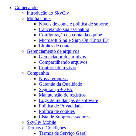
Começando
Introdução ao SkyCiv
Minha conta
Níveis de conta e política de suporte
Cancelando sua assinatura
Configuração da conta da equipe
Microsoft Single Sign-On (Entra ID)
Limites de conta
Gerenciamento de arquivos
Gerenciador de arquivos
Compartilhando arquivos
Controle de revisão
Companhia
Nossa empresa
Garantia da Qualidade
Segurança + 2FA
Manutenção de registros
Logs de mudanças de software
Política de Privacidade
Política de cookies
Lista de Subprocessadores
SkyCiv Mobile
Termos e Condições
Termos de Serviço Geral