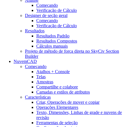
Análise
Começando
Verificação de Cálculo
Designer de seção geral
Começando
Verificação de Cálculo
Resultados
Resultados Padrão
Resultados Compostos
Cálculos manuais
Projeto de método de força direta no SkyCiv Section
Builder
NuvemCAD
Começando
Atalhos + Console
Telas
Amostras
Compartilhe e colabore
Camadas e estilos de atributos
Características
Criar, Operações de mover e copiar
Operações Elementares
Texto, Dimensões, Linhas de grade e nuvens de
revisão
Ferramentas de seleção