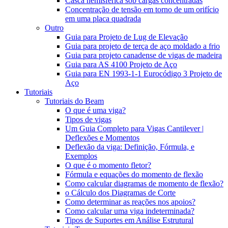
Casca hemisférica sob cargas concentradas
Concentração de tensão em torno de um orifício
em uma placa quadrada
Outro
Guia para Projeto de Lug de Elevação
Guia para projeto de terça de aço moldado a frio
Guia para projeto canadense de vigas de madeira
Guia para AS 4100 Projeto de Aço
Guia para EN 1993-1-1 Eurocódigo 3 Projeto de
Aço
Tutoriais
Tutoriais do Beam
O que é uma viga?
Tipos de vigas
Um Guia Completo para Vigas Cantilever |
Deflexões e Momentos
Deflexão da viga: Definição, Fórmula, e
Exemplos
O que é o momento fletor?
Fórmula e equações do momento de flexão
Como calcular diagramas de momento de flexão?
o Cálculo dos Diagramas de Corte
Como determinar as reações nos apoios?
Como calcular uma viga indeterminada?
Tipos de Suportes em Análise Estrutural