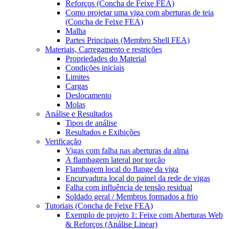
Reforços (Concha de Feixe FEA)
Como projetar uma viga com aberturas de teia
(Concha de Feixe FEA)
Malha
Partes Principais (Membro Shell FEA)
Materiais, Carregamento e restrições
Propriedades do Material
Condições iniciais
Limites
Cargas
Deslocamento
Molas
Análise e Resultados
Tipos de análise
Resultados e Exibições
Verificação
Vigas com falha nas aberturas da alma
A flambagem lateral por torção
Flambagem local do flange da viga
Encurvadura local do painel da rede de vigas
Falha com influência de tensão residual
Soldado geral / Membros formados a frio
Tutoriais (Concha de Feixe FEA)
Exemplo de projeto 1: Feixe com Aberturas Web
& Reforços (Análise Linear)