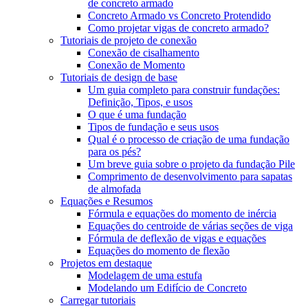
de concreto armado
Concreto Armado vs Concreto Protendido
Como projetar vigas de concreto armado?
Tutoriais de projeto de conexão
Conexão de cisalhamento
Conexão de Momento
Tutoriais de design de base
Um guia completo para construir fundações:
Definição, Tipos, e usos
O que é uma fundação
Tipos de fundação e seus usos
Qual é o processo de criação de uma fundação
para os pés?
Um breve guia sobre o projeto da fundação Pile
Comprimento de desenvolvimento para sapatas
de almofada
Equações e Resumos
Fórmula e equações do momento de inércia
Equações do centroide de várias seções de viga
Fórmula de deflexão de vigas e equações
Equações do momento de flexão
Projetos em destaque
Modelagem de uma estufa
Modelando um Edifício de Concreto
Carregar tutoriais