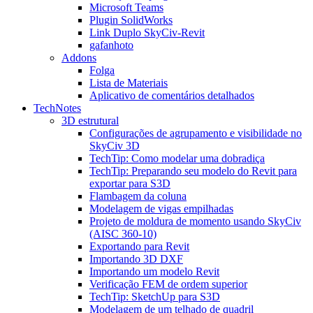
Microsoft Teams
Plugin SolidWorks
Link Duplo SkyCiv-Revit
gafanhoto
Addons
Folga
Lista de Materiais
Aplicativo de comentários detalhados
TechNotes
3D estrutural
Configurações de agrupamento e visibilidade no
SkyCiv 3D
TechTip: Como modelar uma dobradiça
TechTip: Preparando seu modelo do Revit para
exportar para S3D
Flambagem da coluna
Modelagem de vigas empilhadas
Projeto de moldura de momento usando SkyCiv
(AISC 360-10)
Exportando para Revit
Importando 3D DXF
Importando um modelo Revit
Verificação FEM de ordem superior
TechTip: SketchUp para S3D
Modelagem de um telhado de quadril