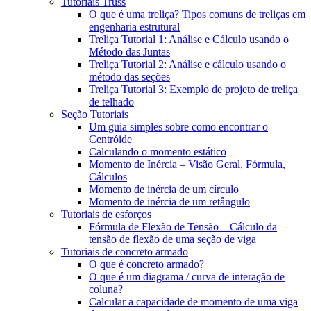
Tutoriais Truss
O que é uma treliça? Tipos comuns de treliças em
engenharia estrutural
Treliça Tutorial 1: Análise e Cálculo usando o
Método das Juntas
Treliça Tutorial 2: Análise e cálculo usando o
método das seções
Treliça Tutorial 3: Exemplo de projeto de treliça
de telhado
Seção Tutoriais
Um guia simples sobre como encontrar o
Centróide
Calculando o momento estático
Momento de Inércia – Visão Geral, Fórmula,
Cálculos
Momento de inércia de um círculo
Momento de inércia de um retângulo
Tutoriais de esforços
Fórmula de Flexão de Tensão – Cálculo da
tensão de flexão de uma seção de viga
Tutoriais de concreto armado
O que é concreto armado?
O que é um diagrama / curva de interação de
coluna?
Calcular a capacidade de momento de uma viga