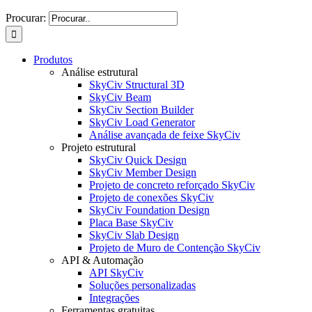
Procurar:
Produtos
Análise estrutural
SkyCiv Structural 3D
SkyCiv Beam
SkyCiv Section Builder
SkyCiv Load Generator
Análise avançada de feixe SkyCiv
Projeto estrutural
SkyCiv Quick Design
SkyCiv Member Design
Projeto de concreto reforçado SkyCiv
Projeto de conexões SkyCiv
SkyCiv Foundation Design
Placa Base SkyCiv
SkyCiv Slab Design
Projeto de Muro de Contenção SkyCiv
API & Automação
API SkyCiv
Soluções personalizadas
Integrações
Ferramentas gratuitas