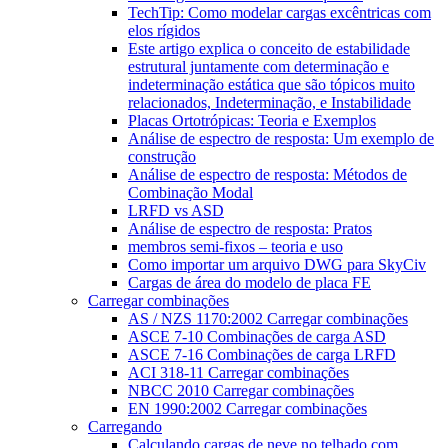
TechTip: Como modelar cargas excêntricas com
elos rígidos
Este artigo explica o conceito de estabilidade
estrutural juntamente com determinação e
indeterminação estática que são tópicos muito
relacionados, Indeterminação, e Instabilidade
Placas Ortotrópicas: Teoria e Exemplos
Análise de espectro de resposta: Um exemplo de
construção
Análise de espectro de resposta: Métodos de
Combinação Modal
LRFD vs ASD
Análise de espectro de resposta: Pratos
membros semi-fixos – teoria e uso
Como importar um arquivo DWG para SkyCiv
Cargas de área do modelo de placa FE
Carregar combinações
AS / NZS 1170:2002 Carregar combinações
ASCE 7-10 Combinações de carga ASD
ASCE 7-16 Combinações de carga LRFD
ACI 318-11 Carregar combinações
NBCC 2010 Carregar combinações
EN 1990:2002 Carregar combinações
Carregando
Calculando cargas de neve no telhado com