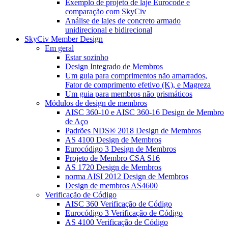
Exemplo de projeto de laje Eurocode e
comparação com SkyCiv
Análise de lajes de concreto armado
unidirecional e bidirecional
SkyCiv Member Design
Em geral
Estar sozinho
Design Integrado de Membros
Um guia para comprimentos não amarrados,
Fator de comprimento efetivo (K), e Magreza
Um guia para membros não prismáticos
Módulos de design de membros
AISC 360-10 e AISC 360-16 Design de Membro
de Aço
Padrões NDS® 2018 Design de Membros
AS 4100 Design de Membros
Eurocódigo 3 Design de Membros
Projeto de Membro CSA S16
AS 1720 Design de Membros
norma AISI 2012 Design de Membros
Design de membros AS4600
Verificação de Código
AISC 360 Verificação de Código
Eurocódigo 3 Verificação de Código
AS 4100 Verificação de Código