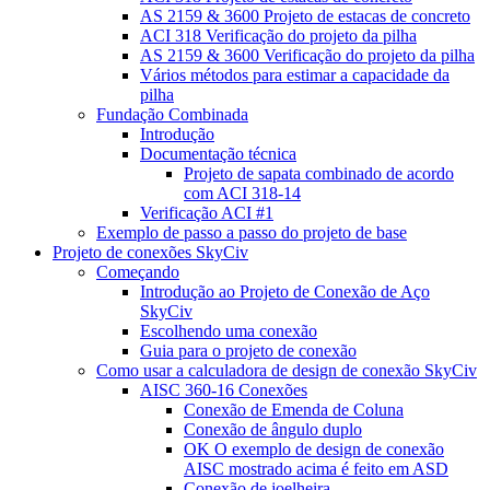
AS 2159 & 3600 Projeto de estacas de concreto
ACI 318 Verificação do projeto da pilha
AS 2159 & 3600 Verificação do projeto da pilha
Vários métodos para estimar a capacidade da
pilha
Fundação Combinada
Introdução
Documentação técnica
Projeto de sapata combinado de acordo
com ACI 318-14
Verificação ACI #1
Exemplo de passo a passo do projeto de base
Projeto de conexões SkyCiv
Começando
Introdução ao Projeto de Conexão de Aço
SkyCiv
Escolhendo uma conexão
Guia para o projeto de conexão
Como usar a calculadora de design de conexão SkyCiv
AISC 360-16 Conexões
Conexão de Emenda de Coluna
Conexão de ângulo duplo
OK O exemplo de design de conexão
AISC mostrado acima é feito em ASD
Conexão de joelheira