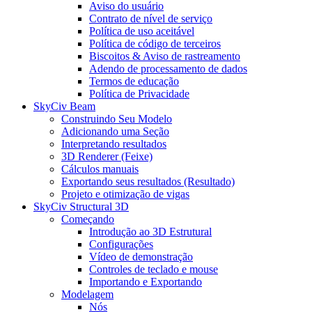
Aviso do usuário
Contrato de nível de serviço
Política de uso aceitável
Política de código de terceiros
Biscoitos & Aviso de rastreamento
Adendo de processamento de dados
Termos de educação
Política de Privacidade
SkyCiv Beam
Construindo Seu Modelo
Adicionando uma Seção
Interpretando resultados
3D Renderer (Feixe)
Cálculos manuais
Exportando seus resultados (Resultado)
Projeto e otimização de vigas
SkyCiv Structural 3D
Começando
Introdução ao 3D Estrutural
Configurações
Vídeo de demonstração
Controles de teclado e mouse
Importando e Exportando
Modelagem
Nós