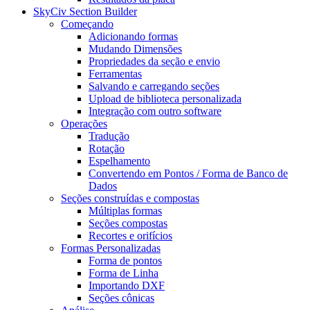
SkyCiv Section Builder
Começando
Adicionando formas
Mudando Dimensões
Propriedades da seção e envio
Ferramentas
Salvando e carregando seções
Upload de biblioteca personalizada
Integração com outro software
Operações
Tradução
Rotação
Espelhamento
Convertendo em Pontos / Forma de Banco de
Dados
Seções construídas e compostas
Múltiplas formas
Seções compostas
Recortes e orifícios
Formas Personalizadas
Forma de pontos
Forma de Linha
Importando DXF
Seções cônicas