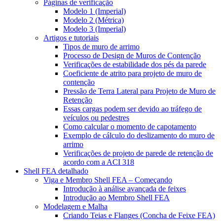
Páginas de verificação
Modelo 1 (Imperial)
Modelo 2 (Métrica)
Modelo 3 (Imperial)
Artigos e tutoriais
Tipos de muro de arrimo
Processo de Design de Muros de Contenção
Verificações de estabilidade dos pés da parede
Coeficiente de atrito para projeto de muro de
contenção
Pressão de Terra Lateral para Projeto de Muro de
Retenção
Essas cargas podem ser devido ao tráfego de
veículos ou pedestres
Como calcular o momento de capotamento
Exemplo de cálculo do deslizamento do muro de
arrimo
Verificações de projeto de parede de retenção de
acordo com a ACI 318
Shell FEA detalhado
Viga e Membro Shell FEA – Começando
Introdução à análise avançada de feixes
Introdução ao Membro Shell FEA
Modelagem e Malha
Criando Teias e Flanges (Concha de Feixe FEA)