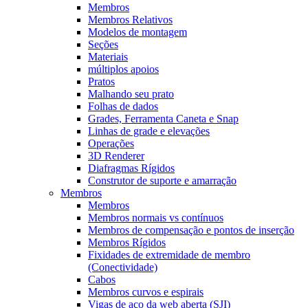
Membros
Membros Relativos
Modelos de montagem
Seções
Materiais
múltiplos apoios
Pratos
Malhando seu prato
Folhas de dados
Grades, Ferramenta Caneta e Snap
Linhas de grade e elevações
Operações
3D Renderer
Diafragmas Rígidos
Construtor de suporte e amarração
Membros
Membros
Membros normais vs contínuos
Membros de compensação e pontos de inserção
Membros Rígidos
Fixidades de extremidade de membro
(Conectividade)
Cabos
Membros curvos e espirais
Vigas de aço da web aberta (SJI)