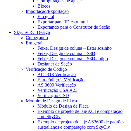
Configurações de ajuste
Blocos
Importação/Exportação
Em geral
Exportar para 3D estrutural
Exportando para o Construtor de Seção
SkyCiv RC Design
Começando
Em geral
Feixe, Design de coluna – Estar sozinho
Feixe, Design de coluna – S3D
Feixe, Design de coluna – S3D antigo
Designer de Seção
Verificação de Código
ACI 318 Verificação
Eurocódigo 2 Verificação
AS 3600 Verificação
Verificação CSA A23
Verificação GSD
Módulo de Design de Placa
Módulo de Design de Placa
Exemplo de projeto de laje ACI e comparação
com SkyCiv
Exemplo de projeto de laje AS3600 de padrões
australianos e comparação com SkyCiv