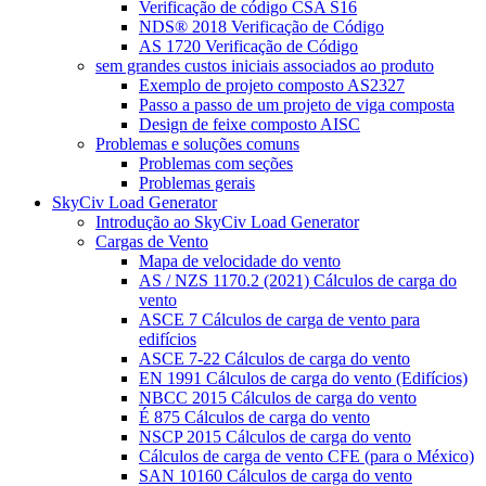
Verificação de código CSA S16
NDS® 2018 Verificação de Código
AS 1720 Verificação de Código
sem grandes custos iniciais associados ao produto
Exemplo de projeto composto AS2327
Passo a passo de um projeto de viga composta
Design de feixe composto AISC
Problemas e soluções comuns
Problemas com seções
Problemas gerais
SkyCiv Load Generator
Introdução ao SkyCiv Load Generator
Cargas de Vento
Mapa de velocidade do vento
AS / NZS 1170.2 (2021) Cálculos de carga do
vento
ASCE 7 Cálculos de carga de vento para
edifícios
ASCE 7-22 Cálculos de carga do vento
EN 1991 Cálculos de carga do vento (Edifícios)
NBCC 2015 Cálculos de carga do vento
É 875 Cálculos de carga do vento
NSCP 2015 Cálculos de carga do vento
Cálculos de carga de vento CFE (para o México)
SAN 10160 Cálculos de carga do vento