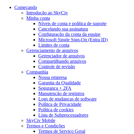
Começando
Introdução ao SkyCiv
Minha conta
Níveis de conta e política de suporte
Cancelando sua assinatura
Configuração da conta da equipe
Microsoft Single Sign-On (Entra ID)
Limites de conta
Gerenciamento de arquivos
Gerenciador de arquivos
Compartilhando arquivos
Controle de revisão
Companhia
Nossa empresa
Garantia da Qualidade
Segurança + 2FA
Manutenção de registros
Logs de mudanças de software
Política de Privacidade
Política de cookies
Lista de Subprocessadores
SkyCiv Mobile
Termos e Condições
Termos de Serviço Geral