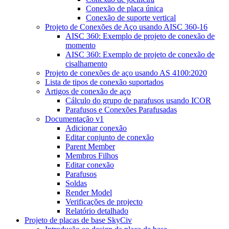
Conexão de placa única
Conexão de suporte vertical
Projeto de Conexões de Aço usando AISC 360-16
AISC 360: Exemplo de projeto de conexão de
momento
AISC 360: Exemplo de projeto de conexão de
cisalhamento
Projeto de conexões de aço usando AS 4100:2020
Lista de tipos de conexão suportados
Artigos de conexão de aço
Cálculo do grupo de parafusos usando ICOR
Parafusos e Conexões Parafusadas
Documentação v1
Adicionar conexão
Editar conjunto de conexão
Parent Member
Membros Filhos
Editar conexão
Parafusos
Soldas
Render Model
Verificações de projecto
Relatório detalhado
Projeto de placas de base SkyCiv