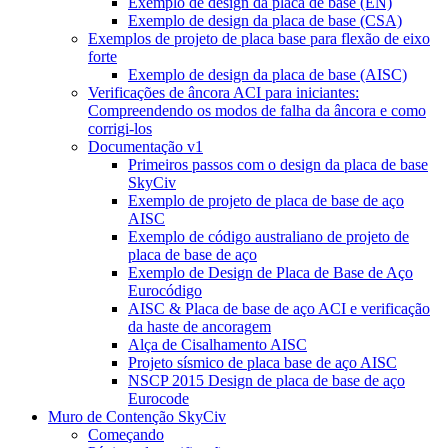
Exemplo de design da placa de base (EN)
Exemplo de design da placa de base (CSA)
Exemplos de projeto de placa base para flexão de eixo
forte
Exemplo de design da placa de base (AISC)
Verificações de âncora ACI para iniciantes:
Compreendendo os modos de falha da âncora e como
corrigi-los
Documentação v1
Primeiros passos com o design da placa de base
SkyCiv
Exemplo de projeto de placa de base de aço
AISC
Exemplo de código australiano de projeto de
placa de base de aço
Exemplo de Design de Placa de Base de Aço
Eurocódigo
AISC & Placa de base de aço ACI e verificação
da haste de ancoragem
Alça de Cisalhamento AISC
Projeto sísmico de placa base de aço AISC
NSCP 2015 Design de placa de base de aço
Eurocode
Muro de Contenção SkyCiv
Começando