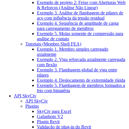
Exemplo de projeto 2: Feixe com Aberturas Web
& Reforços (Análise Não Linear)
Exemplo 3. Análise de flambagem de pilares de
aço com influência da tensão residual
Exemplo 4. Sequência de amplitude de carga
para carregamento de membros
Exemplo 5. Molas somente de compressão para
análise de contato
Tutoriais (Membro Shell FEA)
Exemplo 1. Membro simples carregado
axialmente
Exemplo 2. Viga reforçada axialmente carregada
com flexão
Exemplo 3. Flambagem global de viga entre
pilares
Exemplo 4. Deslocamento de extremidade rígida
Exemplo 5. Flambagem de membros formados a
frio com bimatéria
API SkyCiv
API SkyCiv
Plugins
SkyCiv para Excel
Gafanhoto V2
Plugin Revit
Validação de plug-in do Revit