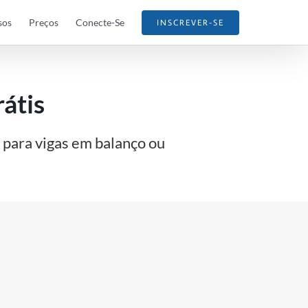
sos
Preços
Conecte-Se
INSCREVER-SE
rátis
o para vigas em balanço ou