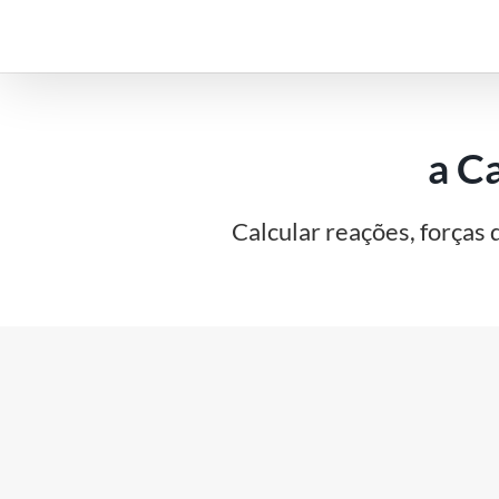
Ir
para
o
conteúdo
a Ca
Calcular reações, forças 