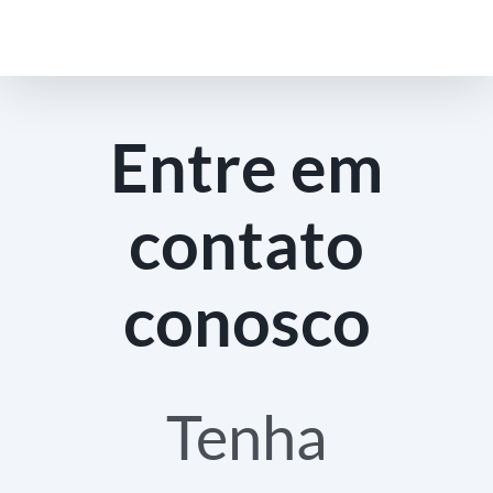
Ir
para
o
conteúdo
Entre em
contato
conosco
Tenha