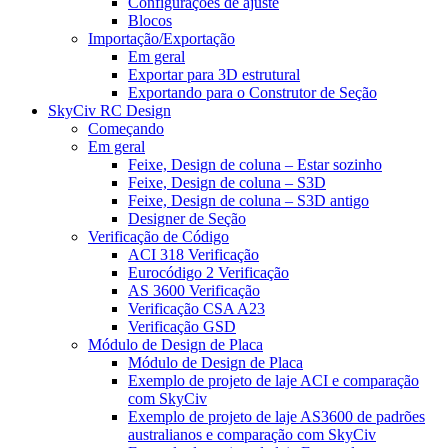
Configurações de ajuste
Blocos
Importação/Exportação
Em geral
Exportar para 3D estrutural
Exportando para o Construtor de Seção
SkyCiv RC Design
Começando
Em geral
Feixe, Design de coluna – Estar sozinho
Feixe, Design de coluna – S3D
Feixe, Design de coluna – S3D antigo
Designer de Seção
Verificação de Código
ACI 318 Verificação
Eurocódigo 2 Verificação
AS 3600 Verificação
Verificação CSA A23
Verificação GSD
Módulo de Design de Placa
Módulo de Design de Placa
Exemplo de projeto de laje ACI e comparação
com SkyCiv
Exemplo de projeto de laje AS3600 de padrões
australianos e comparação com SkyCiv