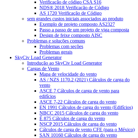
Verificação de código CSA S16
NDS® 2018 Verificação de Código
AS 1720 Verificação de Código
sem grandes custos iniciais associados ao produto
Exemplo de projeto composto AS2327
Passo a passo de um projeto de viga composta
Design de feixe composto AISC
Problemas e soluções comuns
Problemas com seções
Problemas gerais
SkyCiv Load Generator
Introdução ao SkyCiv Load Generator
Cargas de Vento
Mapa de velocidade do vento
AS / NZS 1170.2 (2021) Cálculos de carga do
vento
ASCE 7 Cálculos de carga de vento para
edifícios
ASCE 7-22 Cálculos de carga do vento
EN 1991 Cálculos de carga do vento (Edifícios)
NBCC 2015 Cálculos de carga do vento
É 875 Cálculos de carga do vento
NSCP 2015 Cálculos de carga do vento
Cálculos de carga de vento CFE (para o México)
SAN 10160 Cálculos de carga do vento