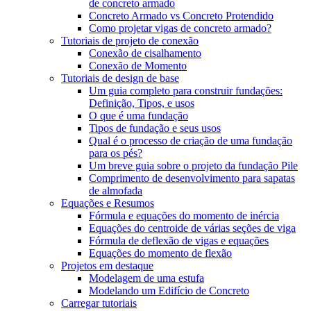
de concreto armado
Concreto Armado vs Concreto Protendido
Como projetar vigas de concreto armado?
Tutoriais de projeto de conexão
Conexão de cisalhamento
Conexão de Momento
Tutoriais de design de base
Um guia completo para construir fundações:
Definição, Tipos, e usos
O que é uma fundação
Tipos de fundação e seus usos
Qual é o processo de criação de uma fundação
para os pés?
Um breve guia sobre o projeto da fundação Pile
Comprimento de desenvolvimento para sapatas
de almofada
Equações e Resumos
Fórmula e equações do momento de inércia
Equações do centroide de várias seções de viga
Fórmula de deflexão de vigas e equações
Equações do momento de flexão
Projetos em destaque
Modelagem de uma estufa
Modelando um Edifício de Concreto
Carregar tutoriais