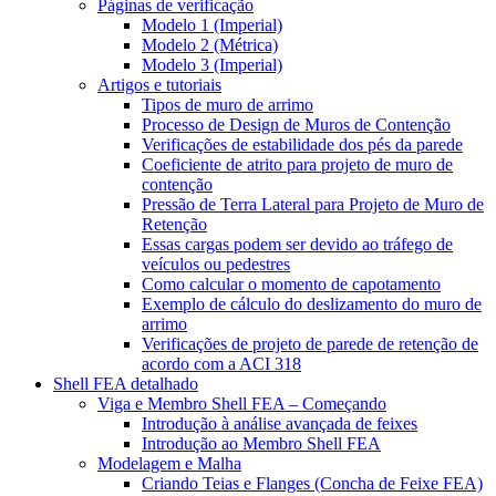
Páginas de verificação
Modelo 1 (Imperial)
Modelo 2 (Métrica)
Modelo 3 (Imperial)
Artigos e tutoriais
Tipos de muro de arrimo
Processo de Design de Muros de Contenção
Verificações de estabilidade dos pés da parede
Coeficiente de atrito para projeto de muro de
contenção
Pressão de Terra Lateral para Projeto de Muro de
Retenção
Essas cargas podem ser devido ao tráfego de
veículos ou pedestres
Como calcular o momento de capotamento
Exemplo de cálculo do deslizamento do muro de
arrimo
Verificações de projeto de parede de retenção de
acordo com a ACI 318
Shell FEA detalhado
Viga e Membro Shell FEA – Começando
Introdução à análise avançada de feixes
Introdução ao Membro Shell FEA
Modelagem e Malha
Criando Teias e Flanges (Concha de Feixe FEA)