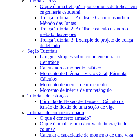
Tutoriais Truss
O que é uma treliça? Tipos comuns de treliças em
engenharia estrutural
Treliça Tutorial 1: Análise e Cálculo usando o
Método das Juntas
Treliça Tutorial 2: Análise e cálculo usando o
método das seções
Treliça Tutorial 3: Exemplo de projeto de treliça
de telhado
Seção Tutoriais
Um guia simples sobre como encontrar o
Centróide
Calculando o momento estático
Momento de Inércia – Visão Geral, Fórmula,
Cálculos
Momento de inércia de um círculo
Momento de inércia de um retângulo
Tutoriais de esforços
Fórmula de Flexão de Tensão – Cálculo da
tensão de flexão de uma seção de viga
Tutoriais de concreto armado
O que é concreto armado?
O que é um diagrama / curva de interação de
coluna?
Calcular a capacidade de momento de uma viga