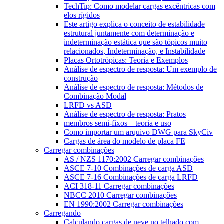
TechTip: Como modelar cargas excêntricas com
elos rígidos
Este artigo explica o conceito de estabilidade
estrutural juntamente com determinação e
indeterminação estática que são tópicos muito
relacionados, Indeterminação, e Instabilidade
Placas Ortotrópicas: Teoria e Exemplos
Análise de espectro de resposta: Um exemplo de
construção
Análise de espectro de resposta: Métodos de
Combinação Modal
LRFD vs ASD
Análise de espectro de resposta: Pratos
membros semi-fixos – teoria e uso
Como importar um arquivo DWG para SkyCiv
Cargas de área do modelo de placa FE
Carregar combinações
AS / NZS 1170:2002 Carregar combinações
ASCE 7-10 Combinações de carga ASD
ASCE 7-16 Combinações de carga LRFD
ACI 318-11 Carregar combinações
NBCC 2010 Carregar combinações
EN 1990:2002 Carregar combinações
Carregando
Calculando cargas de neve no telhado com