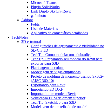
Microsoft Teams
Plugin SolidWorks
Link Duplo SkyCiv-Revit
gafanhoto
Addons
Folga
Lista de Materiais
Aplicativo de comentários detalhados
TechNotes
3D estrutural
Configurações de agrupamento e visibilidade no
SkyCiv 3D
TechTip: Como modelar uma dobradiça
TechTip: Preparando seu modelo do Revit para
exportar para S3D
Flambagem da coluna
Modelagem de vigas empilhadas
Projeto de moldura de momento usando SkyCiv
(AISC 360-10)
Exportando para Revit
Importando 3D DXF
Importando um modelo Revit
Verificação FEM de ordem superior
TechTip: SketchUp para S3D
Modelagem de um telhado de quadril