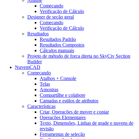
Análise
Começando
Verificação de Cálculo
Designer de seção geral
Começando
Verificação de Cálculo
Resultados
Resultados Padrão
Resultados Compostos
Cálculos manuais
Projeto de método de força direta no SkyCiv Section
Builder
NuvemCAD
Começando
Atalhos + Console
Telas
Amostras
Compartilhe e colabore
Camadas e estilos de atributos
Características
Criar, Operações de mover e copiar
Operações Elementares
Texto, Dimensões, Linhas de grade e nuvens de
revisão
Ferramentas de seleção