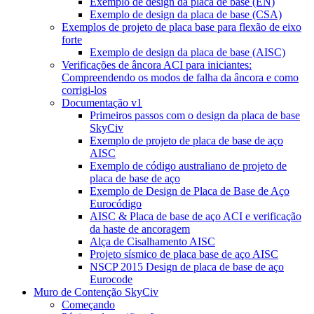
Exemplo de design da placa de base (EN)
Exemplo de design da placa de base (CSA)
Exemplos de projeto de placa base para flexão de eixo
forte
Exemplo de design da placa de base (AISC)
Verificações de âncora ACI para iniciantes:
Compreendendo os modos de falha da âncora e como
corrigi-los
Documentação v1
Primeiros passos com o design da placa de base
SkyCiv
Exemplo de projeto de placa de base de aço
AISC
Exemplo de código australiano de projeto de
placa de base de aço
Exemplo de Design de Placa de Base de Aço
Eurocódigo
AISC & Placa de base de aço ACI e verificação
da haste de ancoragem
Alça de Cisalhamento AISC
Projeto sísmico de placa base de aço AISC
NSCP 2015 Design de placa de base de aço
Eurocode
Muro de Contenção SkyCiv
Começando