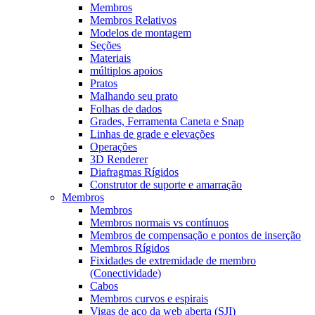
Membros
Membros Relativos
Modelos de montagem
Seções
Materiais
múltiplos apoios
Pratos
Malhando seu prato
Folhas de dados
Grades, Ferramenta Caneta e Snap
Linhas de grade e elevações
Operações
3D Renderer
Diafragmas Rígidos
Construtor de suporte e amarração
Membros
Membros
Membros normais vs contínuos
Membros de compensação e pontos de inserção
Membros Rígidos
Fixidades de extremidade de membro
(Conectividade)
Cabos
Membros curvos e espirais
Vigas de aço da web aberta (SJI)