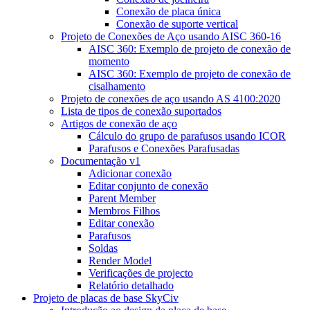
Conexão de placa única
Conexão de suporte vertical
Projeto de Conexões de Aço usando AISC 360-16
AISC 360: Exemplo de projeto de conexão de
momento
AISC 360: Exemplo de projeto de conexão de
cisalhamento
Projeto de conexões de aço usando AS 4100:2020
Lista de tipos de conexão suportados
Artigos de conexão de aço
Cálculo do grupo de parafusos usando ICOR
Parafusos e Conexões Parafusadas
Documentação v1
Adicionar conexão
Editar conjunto de conexão
Parent Member
Membros Filhos
Editar conexão
Parafusos
Soldas
Render Model
Verificações de projecto
Relatório detalhado
Projeto de placas de base SkyCiv