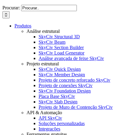
Procurar:
Produtos
Análise estrutural
SkyCiv Structural 3D
SkyCiv Beam
SkyCiv Section Builder
SkyCiv Load Generator
Análise avançada de feixe SkyCiv
Projeto estrutural
SkyCiv Quick Design
SkyCiv Member Design
Projeto de concreto reforçado SkyCiv
Projeto de conexões SkyCiv
SkyCiv Foundation Design
Placa Base SkyCiv
SkyCiv Slab Design
Projeto de Muro de Contenção SkyCiv
API & Automação
API SkyCiv
Soluções personalizadas
Integrações
Ferramentas gratuitas