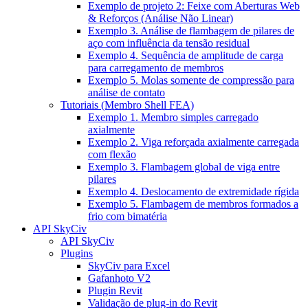
Exemplo de projeto 2: Feixe com Aberturas Web
& Reforços (Análise Não Linear)
Exemplo 3. Análise de flambagem de pilares de
aço com influência da tensão residual
Exemplo 4. Sequência de amplitude de carga
para carregamento de membros
Exemplo 5. Molas somente de compressão para
análise de contato
Tutoriais (Membro Shell FEA)
Exemplo 1. Membro simples carregado
axialmente
Exemplo 2. Viga reforçada axialmente carregada
com flexão
Exemplo 3. Flambagem global de viga entre
pilares
Exemplo 4. Deslocamento de extremidade rígida
Exemplo 5. Flambagem de membros formados a
frio com bimatéria
API SkyCiv
API SkyCiv
Plugins
SkyCiv para Excel
Gafanhoto V2
Plugin Revit
Validação de plug-in do Revit