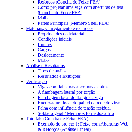
Reforços (Concha de Feixe FEA)
Como projetar uma viga com aberturas de teia
(Concha de Feixe FEA)
Malha
Partes Principais (Membro Shell FEA)
Materiais, Carregamento e restrições
Propriedades do Material
Condições iniciais
Limites
Cargas
Deslocamento
Molas
Análise e Resultados
Tipos de análise
Resultados e Exibições
Verificação
Vigas com falha nas aberturas da alma
A flambagem lateral por torção
Flambagem local do flange da viga
Encurvadura local do painel da rede de vigas
Falha com influência de tensão residual
Soldado geral / Membros formados a frio
Tutoriais (Concha de Feixe FEA)
Exemplo de projeto 1: Feixe com Aberturas Web
& Reforços (Análise Linear)