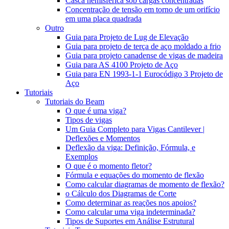
Casca hemisférica sob cargas concentradas
Concentração de tensão em torno de um orifício
em uma placa quadrada
Outro
Guia para Projeto de Lug de Elevação
Guia para projeto de terça de aço moldado a frio
Guia para projeto canadense de vigas de madeira
Guia para AS 4100 Projeto de Aço
Guia para EN 1993-1-1 Eurocódigo 3 Projeto de
Aço
Tutoriais
Tutoriais do Beam
O que é uma viga?
Tipos de vigas
Um Guia Completo para Vigas Cantilever |
Deflexões e Momentos
Deflexão da viga: Definição, Fórmula, e
Exemplos
O que é o momento fletor?
Fórmula e equações do momento de flexão
Como calcular diagramas de momento de flexão?
o Cálculo dos Diagramas de Corte
Como determinar as reações nos apoios?
Como calcular uma viga indeterminada?
Tipos de Suportes em Análise Estrutural