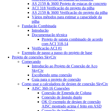
AS 2159 & 3600 Projeto de estacas de concreto
ACI 318 Verificação do projeto da pilha
AS 2159 & 3600 Verificação do projeto da pilha
Vários métodos para estimar a capacidade da
pilha
Fundação Combinada
Introdução
Documentação técnica
Projeto de sapata combinado de acordo
com ACI 318-14
Verificação ACI #1
Exemplo de passo a passo do projeto de base
Projeto de conexões SkyCiv
Começando
Introdução ao Projeto de Conexão de Aço
SkyCiv
Escolhendo uma conexão
Guia para o projeto de conexão
Como usar a calculadora de design de conexão SkyCiv
AISC 360-16 Conexões
Conexão de Emenda de Coluna
Conexão de ângulo duplo
OK O exemplo de design de conexão
AISC mostrado acima é feito em ASD
Conexão de joelheira