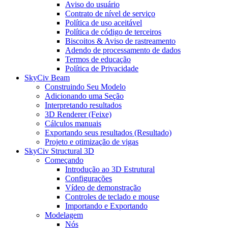
Aviso do usuário
Contrato de nível de serviço
Política de uso aceitável
Política de código de terceiros
Biscoitos & Aviso de rastreamento
Adendo de processamento de dados
Termos de educação
Política de Privacidade
SkyCiv Beam
Construindo Seu Modelo
Adicionando uma Seção
Interpretando resultados
3D Renderer (Feixe)
Cálculos manuais
Exportando seus resultados (Resultado)
Projeto e otimização de vigas
SkyCiv Structural 3D
Começando
Introdução ao 3D Estrutural
Configurações
Vídeo de demonstração
Controles de teclado e mouse
Importando e Exportando
Modelagem
Nós