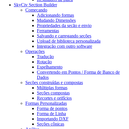
SkyCiv Section Builder
Começando
Adicionando formas
Mudando Dimensões
Propriedades da seção e envio
Ferramentas
Salvando e carregando seções
Upload de biblioteca personalizada
Integração com outro software
Operações
Tradução
Rotação
Espelhamento
Convertendo em Pontos / Forma de Banco de
Dados
Seções construídas e compostas
Múltiplas formas
Seções compostas
Recortes e orifícios
Formas Personalizadas
Forma de pontos
Forma de Linha
Importando DXF
Seções cônicas