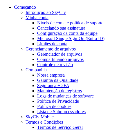
Começando
Introdução ao SkyCiv
Minha conta
Níveis de conta e política de suporte
Cancelando sua assinatura
Configuração da conta da equipe
Microsoft Single Sign-On (Entra ID)
Limites de conta
Gerenciamento de arquivos
Gerenciador de arquivos
Compartilhando arquivos
Controle de revisão
Companhia
Nossa empresa
Garantia da Qualidade
Segurança + 2FA
Manutenção de registros
Logs de mudanças de software
Política de Privacidade
Política de cookies
Lista de Subprocessadores
SkyCiv Mobile
Termos e Condições
Termos de Serviço Geral