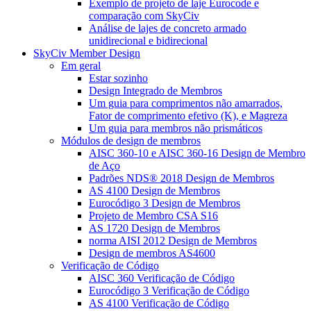
Exemplo de projeto de laje Eurocode e
comparação com SkyCiv
Análise de lajes de concreto armado
unidirecional e bidirecional
SkyCiv Member Design
Em geral
Estar sozinho
Design Integrado de Membros
Um guia para comprimentos não amarrados,
Fator de comprimento efetivo (K), e Magreza
Um guia para membros não prismáticos
Módulos de design de membros
AISC 360-10 e AISC 360-16 Design de Membro
de Aço
Padrões NDS® 2018 Design de Membros
AS 4100 Design de Membros
Eurocódigo 3 Design de Membros
Projeto de Membro CSA S16
AS 1720 Design de Membros
norma AISI 2012 Design de Membros
Design de membros AS4600
Verificação de Código
AISC 360 Verificação de Código
Eurocódigo 3 Verificação de Código
AS 4100 Verificação de Código