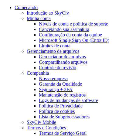
Começando
Introdução ao SkyCiv
Minha conta
Níveis de conta e política de suporte
Cancelando sua assinatura
Configuração da conta da equipe
Microsoft Single Sign-On (Entra ID)
Limites de conta
Gerenciamento de arquivos
Gerenciador de arquivos
Compartilhando arquivos
Controle de revisão
Companhia
Nossa empresa
Garantia da Qualidade
Segurança + 2FA
Manutenção de registros
Logs de mudanças de software
Política de Privacidade
Política de cookies
Lista de Subprocessadores
SkyCiv Mobile
Termos e Condições
Termos de Serviço Geral