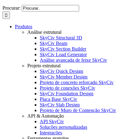
Procurar:
Produtos
Análise estrutural
SkyCiv Structural 3D
SkyCiv Beam
SkyCiv Section Builder
SkyCiv Load Generator
Análise avançada de feixe SkyCiv
Projeto estrutural
SkyCiv Quick Design
SkyCiv Member Design
Projeto de concreto reforçado SkyCiv
Projeto de conexões SkyCiv
SkyCiv Foundation Design
Placa Base SkyCiv
SkyCiv Slab Design
Projeto de Muro de Contenção SkyCiv
API & Automação
API SkyCiv
Soluções personalizadas
Integrações
Ferramentas gratuitas