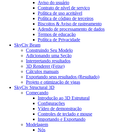
Aviso do usuário
Contrato de nível de serviço
Política de uso aceitável
Política de código de terceiros
Biscoitos & Aviso de rastreamento
Adendo de processamento de dados
Termos de educação
Política de Privacidade
SkyCiv Beam
Construindo Seu Modelo
Adicionando uma Seção
Interpretando resultados
3D Renderer (Feixe)
Cálculos manuais
Exportando seus resultados (Resultado)
Projeto e otimização de vigas
SkyCiv Structural 3D
Começando
Introdução ao 3D Estrutural
Configurações
Vídeo de demonstração
Controles de teclado e mouse
Importando e Exportando
Modelagem
Nós