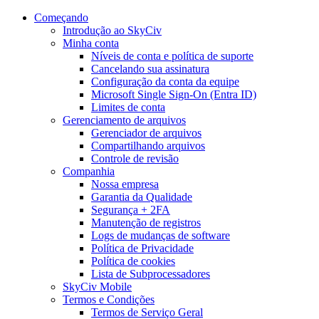
Começando
Introdução ao SkyCiv
Minha conta
Níveis de conta e política de suporte
Cancelando sua assinatura
Configuração da conta da equipe
Microsoft Single Sign-On (Entra ID)
Limites de conta
Gerenciamento de arquivos
Gerenciador de arquivos
Compartilhando arquivos
Controle de revisão
Companhia
Nossa empresa
Garantia da Qualidade
Segurança + 2FA
Manutenção de registros
Logs de mudanças de software
Política de Privacidade
Política de cookies
Lista de Subprocessadores
SkyCiv Mobile
Termos e Condições
Termos de Serviço Geral