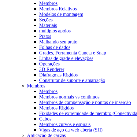
Membros
Membros Relativos
Modelos de montagem
Seções
Materiais
múltiplos apoios
Pratos
Malhando seu prato
Folhas de dados
Grades, Ferramenta Caneta e Snap
Linhas de grade e elevações
Operações
3D Renderer
Diafragmas Rígidos
Construtor de suporte e amarração
Membros
Membros
Membros normais vs contínuos
Membros de compensação e pontos de inserção
Membros Rígidos
Fixidades de extremidade de membro (Conectivid
Cabos
Membros curvos e espirais
Vigas de aço da web aberta (SJI)
Aplicação de cargas