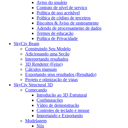
Aviso do usuário
Contrato de nível de serviço
Política de uso aceitável
Política de código de terceiros
Biscoitos & Aviso de rastreamento
Adendo de processamento de dados
Termos de educação
Política de Privacidade
SkyCiv Beam
Construindo Seu Modelo
Adicionando uma Seção
Interpretando resultados
3D Renderer (Feixe)
Cálculos manuais
Exportando seus resultados (Resultado)
Projeto e otimização de vigas
SkyCiv Structural 3D
Começando
Introdução ao 3D Estrutural
Configurações
Vídeo de demonstração
Controles de teclado e mouse
Importando e Exportando
Modelagem
Nós