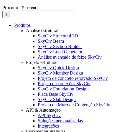
Procurar:
Produtos
Análise estrutural
SkyCiv Structural 3D
SkyCiv Beam
SkyCiv Section Builder
SkyCiv Load Generator
Análise avançada de feixe SkyCiv
Projeto estrutural
SkyCiv Quick Design
SkyCiv Member Design
Projeto de concreto reforçado SkyCiv
Projeto de conexões SkyCiv
SkyCiv Foundation Design
Placa Base SkyCiv
SkyCiv Slab Design
Projeto de Muro de Contenção SkyCiv
API & Automação
API SkyCiv
Soluções personalizadas
Integrações
Ferramentas gratuitas