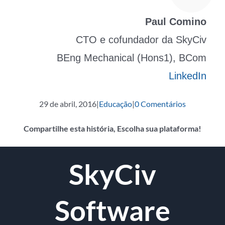
Paul Comino
CTO e cofundador da SkyCiv
BEng Mechanical (Hons1), BCom
LinkedIn
29 de abril, 2016
|
Educação
|
0 Comentários
Compartilhe esta história, Escolha sua plataforma!
o
Twitter
Reddit
LinkedIn
Whatsapp
Tumblr
Pinterest
Vk
O
SkyCiv
Facebook
email
Software