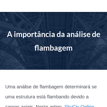
Ir
para
o
conteúdo
A importância da análise de
flambagem
Uma análise de flambagem determinará se
uma estrutura está flambando devido a
cargas axiais. Neste artigo,
SkyCiv Online