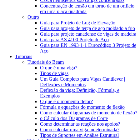
Casca hemisférica sob cargas concentradas
Concentração de tensão em torno de um orifício
em uma placa quadrada
Outro
Guia para Projeto de Lug de Elevação
Guia para projeto de terça de aço moldado a frio
Guia para projeto canadense de vigas de madeira
Guia para AS 4100 Projeto de Aço
Guia para EN 1993-1-1 Eurocódigo 3 Projeto de
Aço
Tutoriais
Tutoriais do Beam
O que é uma viga?
Tipos de vigas
Um Guia Completo para Vigas Cantilever |
Deflexões e Momentos
Deflexão da viga: Definição, Fórmula, e
Exemplos
O que é o momento fletor?
Fórmula e equações do momento de flexão
Como calcular diagramas de momento de flexão?
o Cálculo dos Diagramas de Corte
Como determinar as reações nos apoios?
Como calcular uma viga indeterminada?
Tipos de Suportes em Análise Estrutural