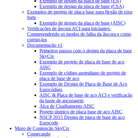
Exemplo de design da placa de base (EN)
Exemplo de design da placa de base (CSA)
Exemplos de projeto de placa base para flexão de eixo
forte
Exemplo de design da placa de base (AISC)
Verificações de âncora ACI para iniciantes:
Compreendendo os modos de falha da âncora e como
corrigi-los
Documentação v1
Primeiros passos com o design da placa de base
SkyCiv
Exemplo de projeto de placa de base de aço
AISC
Exemplo de código australiano de projeto de
placa de base de aço
Exemplo de Design de Placa de Base de Aço
Eurocódigo
AISC & Placa de base de aço ACI e verificação
da haste de ancoragem
Alça de Cisalhamento AISC
Projeto sísmico de placa base de aço AISC
NSCP 2015 Design de placa de base de aço
Eurocode
Muro de Contenção SkyCiv
Começando