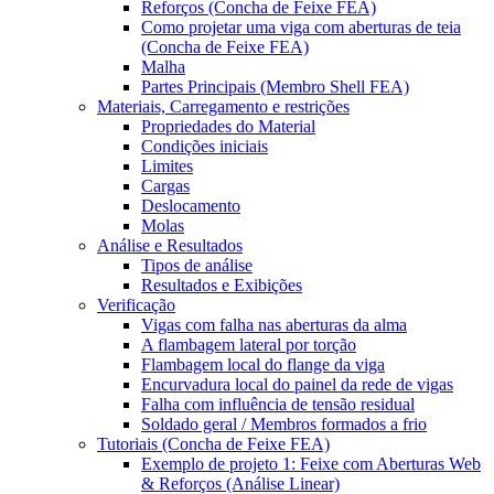
Reforços (Concha de Feixe FEA)
Como projetar uma viga com aberturas de teia
(Concha de Feixe FEA)
Malha
Partes Principais (Membro Shell FEA)
Materiais, Carregamento e restrições
Propriedades do Material
Condições iniciais
Limites
Cargas
Deslocamento
Molas
Análise e Resultados
Tipos de análise
Resultados e Exibições
Verificação
Vigas com falha nas aberturas da alma
A flambagem lateral por torção
Flambagem local do flange da viga
Encurvadura local do painel da rede de vigas
Falha com influência de tensão residual
Soldado geral / Membros formados a frio
Tutoriais (Concha de Feixe FEA)
Exemplo de projeto 1: Feixe com Aberturas Web
& Reforços (Análise Linear)