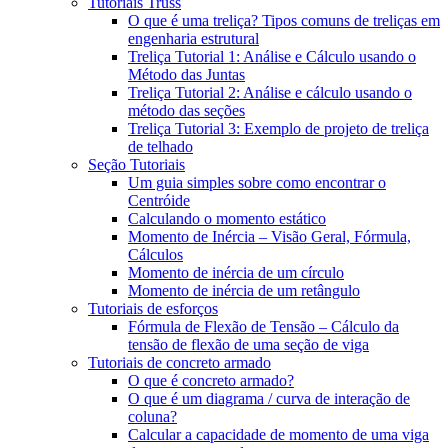
Tutoriais Truss
O que é uma treliça? Tipos comuns de treliças em
engenharia estrutural
Treliça Tutorial 1: Análise e Cálculo usando o
Método das Juntas
Treliça Tutorial 2: Análise e cálculo usando o
método das seções
Treliça Tutorial 3: Exemplo de projeto de treliça
de telhado
Seção Tutoriais
Um guia simples sobre como encontrar o
Centróide
Calculando o momento estático
Momento de Inércia – Visão Geral, Fórmula,
Cálculos
Momento de inércia de um círculo
Momento de inércia de um retângulo
Tutoriais de esforços
Fórmula de Flexão de Tensão – Cálculo da
tensão de flexão de uma seção de viga
Tutoriais de concreto armado
O que é concreto armado?
O que é um diagrama / curva de interação de
coluna?
Calcular a capacidade de momento de uma viga