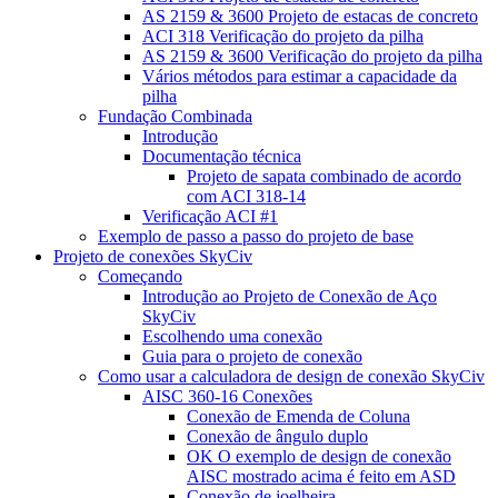
AS 2159 & 3600 Projeto de estacas de concreto
ACI 318 Verificação do projeto da pilha
AS 2159 & 3600 Verificação do projeto da pilha
Vários métodos para estimar a capacidade da
pilha
Fundação Combinada
Introdução
Documentação técnica
Projeto de sapata combinado de acordo
com ACI 318-14
Verificação ACI #1
Exemplo de passo a passo do projeto de base
Projeto de conexões SkyCiv
Começando
Introdução ao Projeto de Conexão de Aço
SkyCiv
Escolhendo uma conexão
Guia para o projeto de conexão
Como usar a calculadora de design de conexão SkyCiv
AISC 360-16 Conexões
Conexão de Emenda de Coluna
Conexão de ângulo duplo
OK O exemplo de design de conexão
AISC mostrado acima é feito em ASD
Conexão de joelheira