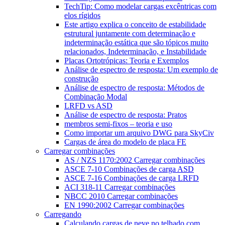
TechTip: Como modelar cargas excêntricas com
elos rígidos
Este artigo explica o conceito de estabilidade
estrutural juntamente com determinação e
indeterminação estática que são tópicos muito
relacionados, Indeterminação, e Instabilidade
Placas Ortotrópicas: Teoria e Exemplos
Análise de espectro de resposta: Um exemplo de
construção
Análise de espectro de resposta: Métodos de
Combinação Modal
LRFD vs ASD
Análise de espectro de resposta: Pratos
membros semi-fixos – teoria e uso
Como importar um arquivo DWG para SkyCiv
Cargas de área do modelo de placa FE
Carregar combinações
AS / NZS 1170:2002 Carregar combinações
ASCE 7-10 Combinações de carga ASD
ASCE 7-16 Combinações de carga LRFD
ACI 318-11 Carregar combinações
NBCC 2010 Carregar combinações
EN 1990:2002 Carregar combinações
Carregando
Calculando cargas de neve no telhado com