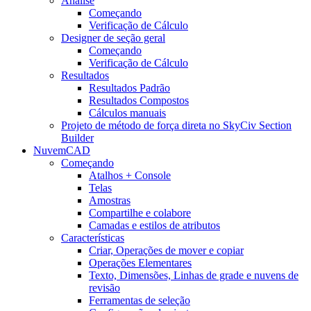
Análise
Começando
Verificação de Cálculo
Designer de seção geral
Começando
Verificação de Cálculo
Resultados
Resultados Padrão
Resultados Compostos
Cálculos manuais
Projeto de método de força direta no SkyCiv Section
Builder
NuvemCAD
Começando
Atalhos + Console
Telas
Amostras
Compartilhe e colabore
Camadas e estilos de atributos
Características
Criar, Operações de mover e copiar
Operações Elementares
Texto, Dimensões, Linhas de grade e nuvens de
revisão
Ferramentas de seleção