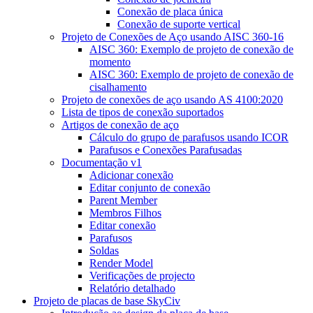
Conexão de placa única
Conexão de suporte vertical
Projeto de Conexões de Aço usando AISC 360-16
AISC 360: Exemplo de projeto de conexão de
momento
AISC 360: Exemplo de projeto de conexão de
cisalhamento
Projeto de conexões de aço usando AS 4100:2020
Lista de tipos de conexão suportados
Artigos de conexão de aço
Cálculo do grupo de parafusos usando ICOR
Parafusos e Conexões Parafusadas
Documentação v1
Adicionar conexão
Editar conjunto de conexão
Parent Member
Membros Filhos
Editar conexão
Parafusos
Soldas
Render Model
Verificações de projecto
Relatório detalhado
Projeto de placas de base SkyCiv