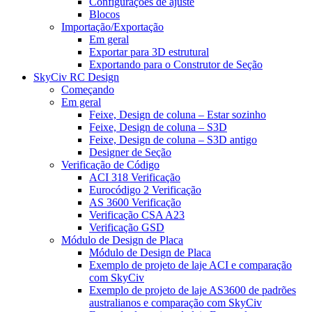
Configurações de ajuste
Blocos
Importação/Exportação
Em geral
Exportar para 3D estrutural
Exportando para o Construtor de Seção
SkyCiv RC Design
Começando
Em geral
Feixe, Design de coluna – Estar sozinho
Feixe, Design de coluna – S3D
Feixe, Design de coluna – S3D antigo
Designer de Seção
Verificação de Código
ACI 318 Verificação
Eurocódigo 2 Verificação
AS 3600 Verificação
Verificação CSA A23
Verificação GSD
Módulo de Design de Placa
Módulo de Design de Placa
Exemplo de projeto de laje ACI e comparação
com SkyCiv
Exemplo de projeto de laje AS3600 de padrões
australianos e comparação com SkyCiv