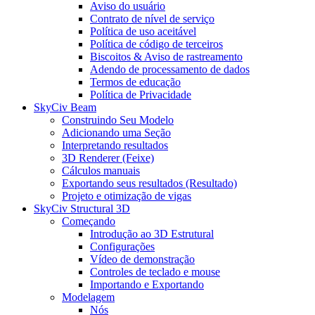
Aviso do usuário
Contrato de nível de serviço
Política de uso aceitável
Política de código de terceiros
Biscoitos & Aviso de rastreamento
Adendo de processamento de dados
Termos de educação
Política de Privacidade
SkyCiv Beam
Construindo Seu Modelo
Adicionando uma Seção
Interpretando resultados
3D Renderer (Feixe)
Cálculos manuais
Exportando seus resultados (Resultado)
Projeto e otimização de vigas
SkyCiv Structural 3D
Começando
Introdução ao 3D Estrutural
Configurações
Vídeo de demonstração
Controles de teclado e mouse
Importando e Exportando
Modelagem
Nós