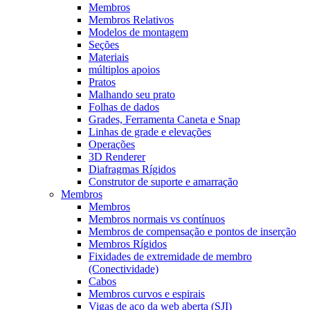
Membros
Membros Relativos
Modelos de montagem
Seções
Materiais
múltiplos apoios
Pratos
Malhando seu prato
Folhas de dados
Grades, Ferramenta Caneta e Snap
Linhas de grade e elevações
Operações
3D Renderer
Diafragmas Rígidos
Construtor de suporte e amarração
Membros
Membros
Membros normais vs contínuos
Membros de compensação e pontos de inserção
Membros Rígidos
Fixidades de extremidade de membro
(Conectividade)
Cabos
Membros curvos e espirais
Vigas de aço da web aberta (SJI)