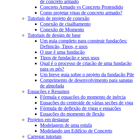
de concreto armado
Concreto Armado vs Concreto Protendido
Como projetar vigas de concreto armado?
Tutoriais de projeto de conexão
Conexão de cisalhamento
Conexão de Momento
Tutoriais de design de base
Um guia completo para construir fundações:
Definição, Tipos, e usos
O que é uma fundação
Tipos de fundação e seus usos
Qual é o processo de criação de uma fundação
para os pés?
Um breve guia sobre o projeto da fundação Pile
Comprimento de desenvolvimento para sapatas
de almofada
Equações e Resumos
Fórmula e equações do momento de inércia
Equações do centroide de várias seções de viga
Fórmula de deflexão de vigas e equações
Equações do momento de flexão
Projetos em destaque
Modelagem de uma estufa
Modelando um Edifício de Concreto
Carregar tutoriais