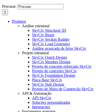
Procurar:
Produtos
Análise estrutural
SkyCiv Structural 3D
SkyCiv Beam
SkyCiv Section Builder
SkyCiv Load Generator
Análise avançada de feixe SkyCiv
Projeto estrutural
SkyCiv Quick Design
SkyCiv Member Design
Projeto de concreto reforçado SkyCiv
Projeto de conexões SkyCiv
SkyCiv Foundation Design
Placa Base SkyCiv
SkyCiv Slab Design
Projeto de Muro de Contenção SkyCiv
API & Automação
API SkyCiv
Soluções personalizadas
Integrações
Ferramentas gratuitas