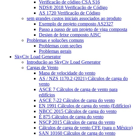
Verificação de código CSA S16
NDS® 2018 Verificação de Código
AS 1720 Verificação de Código
sem grandes custos iniciais associados ao produto
Exemplo de projeto composto AS2327
Passo a passo de um projeto de viga composta
Design de feixe composto AISC
Problemas e soluções comuns
Problemas com seções
Problemas gerais
SkyCiv Load Generator
Introdução ao SkyCiv Load Generator
Cargas de Vento
Mapa de velocidade do vento
AS / NZS 1170.2 (2021) Cálculos de carga do
vento
ASCE 7 Cálculos de carga de vento para
edifícios
ASCE 7-22 Cálculos de carga do vento
EN 1991 Cálculos de carga do vento (Edifícios)
NBCC 2015 Cálculos de carga do vento
É 875 Cálculos de carga do vento
NSCP 2015 Cálculos de carga do vento
Cálculos de carga de vento CFE (para o México)
SAN 10160 Cálculos de carga do vento