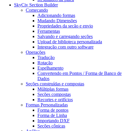
SkyCiv Section Builder
Começando
Adicionando formas
Mudando Dimensões
Propriedades da seção e envio
Ferramentas
Salvando e carregando seções
Upload de biblioteca personalizada
Integração com outro software
Operações
Tradução
Rotação
Espelhamento
Convertendo em Pontos / Forma de Banco de
Dados
Seções construídas e compostas
Múltiplas formas
Seções compostas
Recortes e orifícios
Formas Personalizadas
Forma de pontos
Forma de Linha
Importando DXF
Seções cônicas