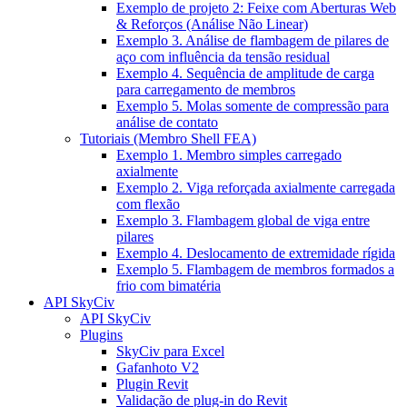
Exemplo de projeto 2: Feixe com Aberturas Web
& Reforços (Análise Não Linear)
Exemplo 3. Análise de flambagem de pilares de
aço com influência da tensão residual
Exemplo 4. Sequência de amplitude de carga
para carregamento de membros
Exemplo 5. Molas somente de compressão para
análise de contato
Tutoriais (Membro Shell FEA)
Exemplo 1. Membro simples carregado
axialmente
Exemplo 2. Viga reforçada axialmente carregada
com flexão
Exemplo 3. Flambagem global de viga entre
pilares
Exemplo 4. Deslocamento de extremidade rígida
Exemplo 5. Flambagem de membros formados a
frio com bimatéria
API SkyCiv
API SkyCiv
Plugins
SkyCiv para Excel
Gafanhoto V2
Plugin Revit
Validação de plug-in do Revit