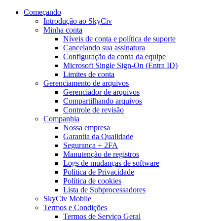
Começando
Introdução ao SkyCiv
Minha conta
Níveis de conta e política de suporte
Cancelando sua assinatura
Configuração da conta da equipe
Microsoft Single Sign-On (Entra ID)
Limites de conta
Gerenciamento de arquivos
Gerenciador de arquivos
Compartilhando arquivos
Controle de revisão
Companhia
Nossa empresa
Garantia da Qualidade
Segurança + 2FA
Manutenção de registros
Logs de mudanças de software
Política de Privacidade
Política de cookies
Lista de Subprocessadores
SkyCiv Mobile
Termos e Condições
Termos de Serviço Geral