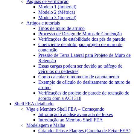
Páginas de verificação
Modelo 1 (Imperial)
Modelo 2 (Métrica)
Modelo 3 (Imperial)
Artigos e tutoriais
Tipos de muro de arrimo
Processo de Design de Muros de Contenção
Verificações de estabilidade dos pés da parede
Coeficiente de atrito para projeto de muro de
contenção
Pressão de Terra Lateral para Projeto de Muro de
Retenção
Essas cargas podem ser devido ao tráfego de
veículos ou pedestres
Como calcular o momento de capotamento
Exemplo de cálculo do deslizamento do muro de
arrimo
Verificações de projeto de parede de retenção de
acordo com a ACI 318
Shell FEA detalhado
Viga e Membro Shell FEA – Começando
Introdução à análise avançada de feixes
Introdução ao Membro Shell FEA
Modelagem e Malha
Criando Teias e Flanges (Concha de Feixe FEA)