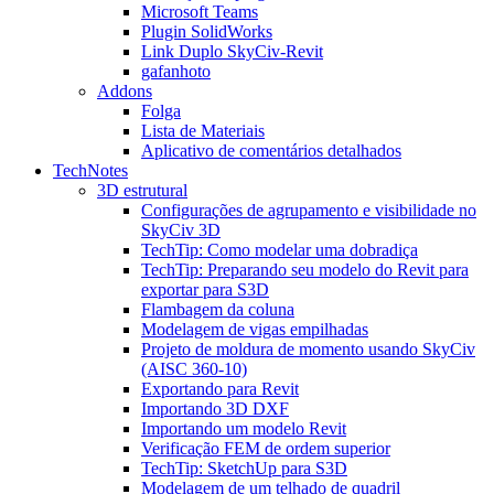
Microsoft Teams
Plugin SolidWorks
Link Duplo SkyCiv-Revit
gafanhoto
Addons
Folga
Lista de Materiais
Aplicativo de comentários detalhados
TechNotes
3D estrutural
Configurações de agrupamento e visibilidade no
SkyCiv 3D
TechTip: Como modelar uma dobradiça
TechTip: Preparando seu modelo do Revit para
exportar para S3D
Flambagem da coluna
Modelagem de vigas empilhadas
Projeto de moldura de momento usando SkyCiv
(AISC 360-10)
Exportando para Revit
Importando 3D DXF
Importando um modelo Revit
Verificação FEM de ordem superior
TechTip: SketchUp para S3D
Modelagem de um telhado de quadril