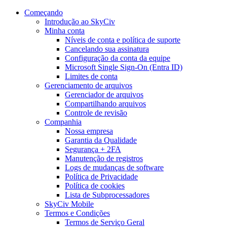
Começando
Introdução ao SkyCiv
Minha conta
Níveis de conta e política de suporte
Cancelando sua assinatura
Configuração da conta da equipe
Microsoft Single Sign-On (Entra ID)
Limites de conta
Gerenciamento de arquivos
Gerenciador de arquivos
Compartilhando arquivos
Controle de revisão
Companhia
Nossa empresa
Garantia da Qualidade
Segurança + 2FA
Manutenção de registros
Logs de mudanças de software
Política de Privacidade
Política de cookies
Lista de Subprocessadores
SkyCiv Mobile
Termos e Condições
Termos de Serviço Geral