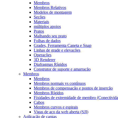
Membros
Membros Relativos
Modelos de montagem
Seções
Materiais
múltiplos apoios
Pratos
Malhando seu prato
Folhas de dados
Grades, Ferramenta Caneta e Snap
Linhas de grade e elevações
Operações
3D Renderer
Diafragmas Rígidos
Construtor de suporte e amarração
Membros
Membros
Membros normais vs contínuos
Membros de compensação e pontos de inserção
Membros Rígidos
Fixidades de extremidade de membro (Conectivid
Cabos
Membros curvos e espirais
Vigas de aço da web aberta (SJI)
Aplicação de cargas