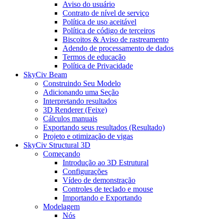
Aviso do usuário
Contrato de nível de serviço
Política de uso aceitável
Política de código de terceiros
Biscoitos & Aviso de rastreamento
Adendo de processamento de dados
Termos de educação
Política de Privacidade
SkyCiv Beam
Construindo Seu Modelo
Adicionando uma Seção
Interpretando resultados
3D Renderer (Feixe)
Cálculos manuais
Exportando seus resultados (Resultado)
Projeto e otimização de vigas
SkyCiv Structural 3D
Começando
Introdução ao 3D Estrutural
Configurações
Vídeo de demonstração
Controles de teclado e mouse
Importando e Exportando
Modelagem
Nós