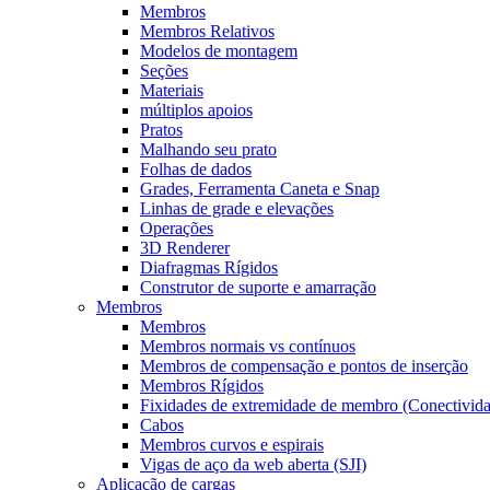
Membros
Membros Relativos
Modelos de montagem
Seções
Materiais
múltiplos apoios
Pratos
Malhando seu prato
Folhas de dados
Grades, Ferramenta Caneta e Snap
Linhas de grade e elevações
Operações
3D Renderer
Diafragmas Rígidos
Construtor de suporte e amarração
Membros
Membros
Membros normais vs contínuos
Membros de compensação e pontos de inserção
Membros Rígidos
Fixidades de extremidade de membro (Conectivid
Cabos
Membros curvos e espirais
Vigas de aço da web aberta (SJI)
Aplicação de cargas