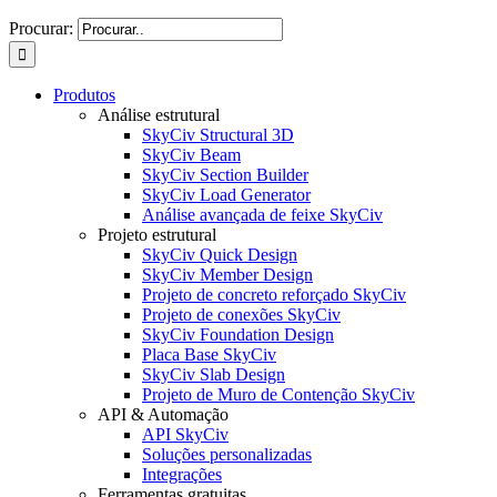
Procurar:
Produtos
Análise estrutural
SkyCiv Structural 3D
SkyCiv Beam
SkyCiv Section Builder
SkyCiv Load Generator
Análise avançada de feixe SkyCiv
Projeto estrutural
SkyCiv Quick Design
SkyCiv Member Design
Projeto de concreto reforçado SkyCiv
Projeto de conexões SkyCiv
SkyCiv Foundation Design
Placa Base SkyCiv
SkyCiv Slab Design
Projeto de Muro de Contenção SkyCiv
API & Automação
API SkyCiv
Soluções personalizadas
Integrações
Ferramentas gratuitas