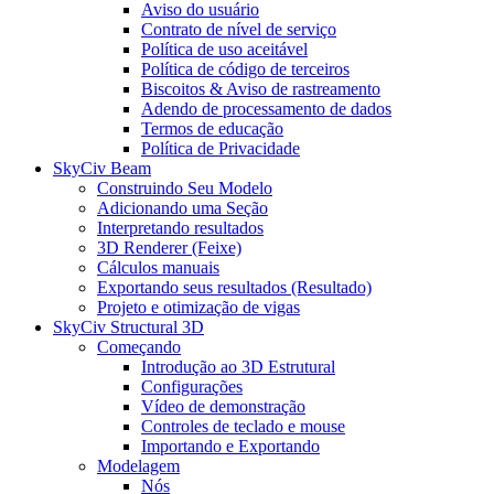
Aviso do usuário
Contrato de nível de serviço
Política de uso aceitável
Política de código de terceiros
Biscoitos & Aviso de rastreamento
Adendo de processamento de dados
Termos de educação
Política de Privacidade
SkyCiv Beam
Construindo Seu Modelo
Adicionando uma Seção
Interpretando resultados
3D Renderer (Feixe)
Cálculos manuais
Exportando seus resultados (Resultado)
Projeto e otimização de vigas
SkyCiv Structural 3D
Começando
Introdução ao 3D Estrutural
Configurações
Vídeo de demonstração
Controles de teclado e mouse
Importando e Exportando
Modelagem
Nós