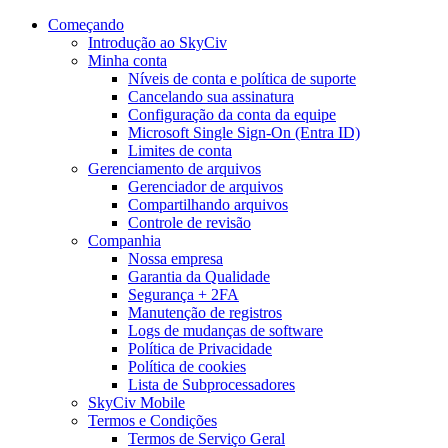
Começando
Introdução ao SkyCiv
Minha conta
Níveis de conta e política de suporte
Cancelando sua assinatura
Configuração da conta da equipe
Microsoft Single Sign-On (Entra ID)
Limites de conta
Gerenciamento de arquivos
Gerenciador de arquivos
Compartilhando arquivos
Controle de revisão
Companhia
Nossa empresa
Garantia da Qualidade
Segurança + 2FA
Manutenção de registros
Logs de mudanças de software
Política de Privacidade
Política de cookies
Lista de Subprocessadores
SkyCiv Mobile
Termos e Condições
Termos de Serviço Geral