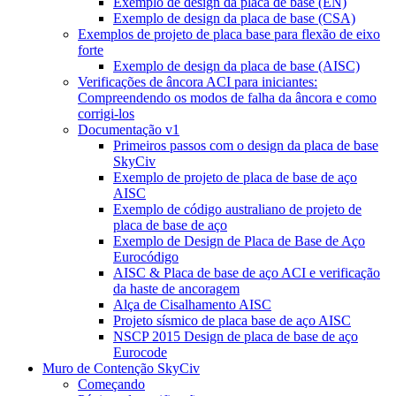
Exemplo de design da placa de base (EN)
Exemplo de design da placa de base (CSA)
Exemplos de projeto de placa base para flexão de eixo
forte
Exemplo de design da placa de base (AISC)
Verificações de âncora ACI para iniciantes:
Compreendendo os modos de falha da âncora e como
corrigi-los
Documentação v1
Primeiros passos com o design da placa de base
SkyCiv
Exemplo de projeto de placa de base de aço
AISC
Exemplo de código australiano de projeto de
placa de base de aço
Exemplo de Design de Placa de Base de Aço
Eurocódigo
AISC & Placa de base de aço ACI e verificação
da haste de ancoragem
Alça de Cisalhamento AISC
Projeto sísmico de placa base de aço AISC
NSCP 2015 Design de placa de base de aço
Eurocode
Muro de Contenção SkyCiv
Começando