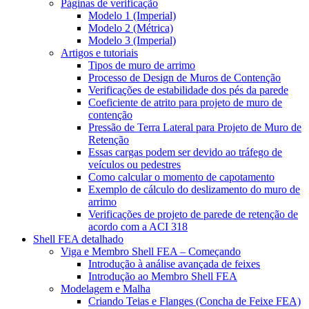
Páginas de verificação
Modelo 1 (Imperial)
Modelo 2 (Métrica)
Modelo 3 (Imperial)
Artigos e tutoriais
Tipos de muro de arrimo
Processo de Design de Muros de Contenção
Verificações de estabilidade dos pés da parede
Coeficiente de atrito para projeto de muro de
contenção
Pressão de Terra Lateral para Projeto de Muro de
Retenção
Essas cargas podem ser devido ao tráfego de
veículos ou pedestres
Como calcular o momento de capotamento
Exemplo de cálculo do deslizamento do muro de
arrimo
Verificações de projeto de parede de retenção de
acordo com a ACI 318
Shell FEA detalhado
Viga e Membro Shell FEA – Começando
Introdução à análise avançada de feixes
Introdução ao Membro Shell FEA
Modelagem e Malha
Criando Teias e Flanges (Concha de Feixe FEA)