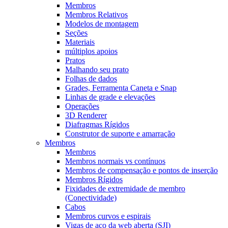
Membros
Membros Relativos
Modelos de montagem
Seções
Materiais
múltiplos apoios
Pratos
Malhando seu prato
Folhas de dados
Grades, Ferramenta Caneta e Snap
Linhas de grade e elevações
Operações
3D Renderer
Diafragmas Rígidos
Construtor de suporte e amarração
Membros
Membros
Membros normais vs contínuos
Membros de compensação e pontos de inserção
Membros Rígidos
Fixidades de extremidade de membro
(Conectividade)
Cabos
Membros curvos e espirais
Vigas de aço da web aberta (SJI)