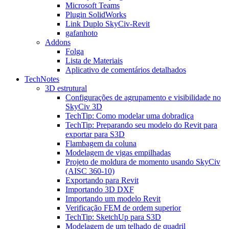
Microsoft Teams
Plugin SolidWorks
Link Duplo SkyCiv-Revit
gafanhoto
Addons
Folga
Lista de Materiais
Aplicativo de comentários detalhados
TechNotes
3D estrutural
Configurações de agrupamento e visibilidade no
SkyCiv 3D
TechTip: Como modelar uma dobradiça
TechTip: Preparando seu modelo do Revit para
exportar para S3D
Flambagem da coluna
Modelagem de vigas empilhadas
Projeto de moldura de momento usando SkyCiv
(AISC 360-10)
Exportando para Revit
Importando 3D DXF
Importando um modelo Revit
Verificação FEM de ordem superior
TechTip: SketchUp para S3D
Modelagem de um telhado de quadril