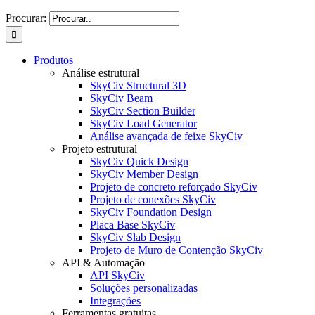
Procurar:
Produtos
Análise estrutural
SkyCiv Structural 3D
SkyCiv Beam
SkyCiv Section Builder
SkyCiv Load Generator
Análise avançada de feixe SkyCiv
Projeto estrutural
SkyCiv Quick Design
SkyCiv Member Design
Projeto de concreto reforçado SkyCiv
Projeto de conexões SkyCiv
SkyCiv Foundation Design
Placa Base SkyCiv
SkyCiv Slab Design
Projeto de Muro de Contenção SkyCiv
API & Automação
API SkyCiv
Soluções personalizadas
Integrações
Ferramentas gratuitas