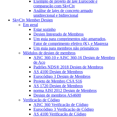
Exemplo de projeto de laje Eurocode e
comparação com SkyCiv
Análise de lajes de concreto armado
unidirecional e bidirecional
SkyCiv Member Design
Em geral
Estar sozinho
Design Integrado de Membros
Um guia para comprimentos não amarrados,
Fator de comprimento efetivo (K), e Magreza
Um guia para membros não prismáticos
Módulos de design de membros
AISC 360-10 e AISC 360-16 Design de Membro
de Aço
Padrões NDS® 2018 Design de Membros
AS 4100 Design de Membros
Eurocódigo 3 Design de Membros
Projeto de Membro CSA S16
AS 1720 Design de Membros
norma AISI 2012 Design de Membros
Design de membros AS4600
Verificação de Código
AISC 360 Verificação de Código
Eurocódigo 3 Verificação de Código
AS 4100 Verificação de Código