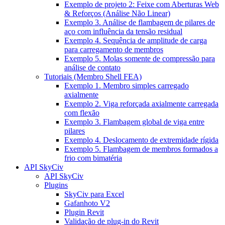
Exemplo de projeto 2: Feixe com Aberturas Web
& Reforços (Análise Não Linear)
Exemplo 3. Análise de flambagem de pilares de
aço com influência da tensão residual
Exemplo 4. Sequência de amplitude de carga
para carregamento de membros
Exemplo 5. Molas somente de compressão para
análise de contato
Tutoriais (Membro Shell FEA)
Exemplo 1. Membro simples carregado
axialmente
Exemplo 2. Viga reforçada axialmente carregada
com flexão
Exemplo 3. Flambagem global de viga entre
pilares
Exemplo 4. Deslocamento de extremidade rígida
Exemplo 5. Flambagem de membros formados a
frio com bimatéria
API SkyCiv
API SkyCiv
Plugins
SkyCiv para Excel
Gafanhoto V2
Plugin Revit
Validação de plug-in do Revit