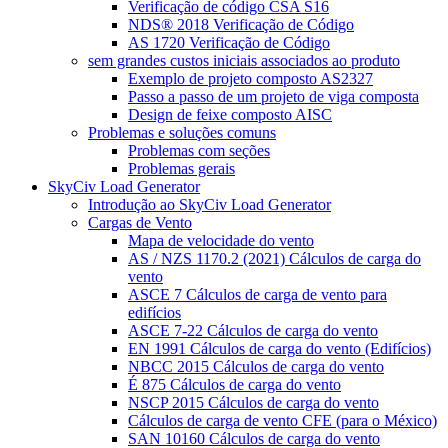
Verificação de código CSA S16
NDS® 2018 Verificação de Código
AS 1720 Verificação de Código
sem grandes custos iniciais associados ao produto
Exemplo de projeto composto AS2327
Passo a passo de um projeto de viga composta
Design de feixe composto AISC
Problemas e soluções comuns
Problemas com seções
Problemas gerais
SkyCiv Load Generator
Introdução ao SkyCiv Load Generator
Cargas de Vento
Mapa de velocidade do vento
AS / NZS 1170.2 (2021) Cálculos de carga do
vento
ASCE 7 Cálculos de carga de vento para
edifícios
ASCE 7-22 Cálculos de carga do vento
EN 1991 Cálculos de carga do vento (Edifícios)
NBCC 2015 Cálculos de carga do vento
É 875 Cálculos de carga do vento
NSCP 2015 Cálculos de carga do vento
Cálculos de carga de vento CFE (para o México)
SAN 10160 Cálculos de carga do vento