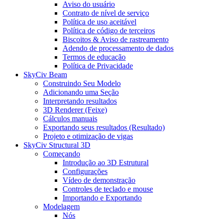
Aviso do usuário
Contrato de nível de serviço
Política de uso aceitável
Política de código de terceiros
Biscoitos & Aviso de rastreamento
Adendo de processamento de dados
Termos de educação
Política de Privacidade
SkyCiv Beam
Construindo Seu Modelo
Adicionando uma Seção
Interpretando resultados
3D Renderer (Feixe)
Cálculos manuais
Exportando seus resultados (Resultado)
Projeto e otimização de vigas
SkyCiv Structural 3D
Começando
Introdução ao 3D Estrutural
Configurações
Vídeo de demonstração
Controles de teclado e mouse
Importando e Exportando
Modelagem
Nós