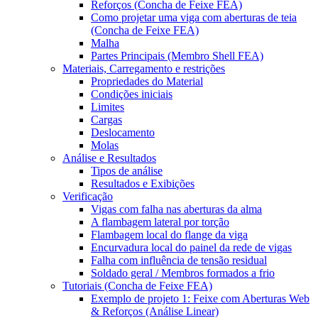
Reforços (Concha de Feixe FEA)
Como projetar uma viga com aberturas de teia
(Concha de Feixe FEA)
Malha
Partes Principais (Membro Shell FEA)
Materiais, Carregamento e restrições
Propriedades do Material
Condições iniciais
Limites
Cargas
Deslocamento
Molas
Análise e Resultados
Tipos de análise
Resultados e Exibições
Verificação
Vigas com falha nas aberturas da alma
A flambagem lateral por torção
Flambagem local do flange da viga
Encurvadura local do painel da rede de vigas
Falha com influência de tensão residual
Soldado geral / Membros formados a frio
Tutoriais (Concha de Feixe FEA)
Exemplo de projeto 1: Feixe com Aberturas Web
& Reforços (Análise Linear)