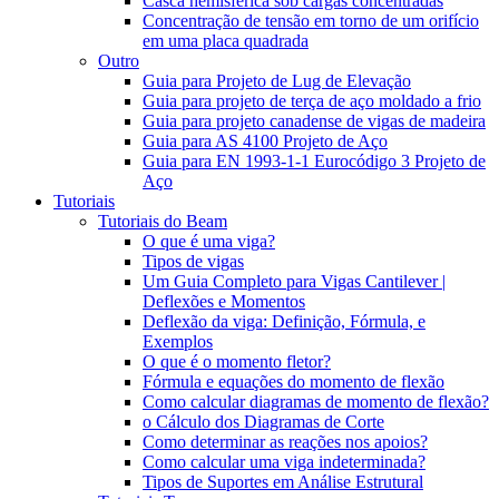
Casca hemisférica sob cargas concentradas
Concentração de tensão em torno de um orifício
em uma placa quadrada
Outro
Guia para Projeto de Lug de Elevação
Guia para projeto de terça de aço moldado a frio
Guia para projeto canadense de vigas de madeira
Guia para AS 4100 Projeto de Aço
Guia para EN 1993-1-1 Eurocódigo 3 Projeto de
Aço
Tutoriais
Tutoriais do Beam
O que é uma viga?
Tipos de vigas
Um Guia Completo para Vigas Cantilever |
Deflexões e Momentos
Deflexão da viga: Definição, Fórmula, e
Exemplos
O que é o momento fletor?
Fórmula e equações do momento de flexão
Como calcular diagramas de momento de flexão?
o Cálculo dos Diagramas de Corte
Como determinar as reações nos apoios?
Como calcular uma viga indeterminada?
Tipos de Suportes em Análise Estrutural