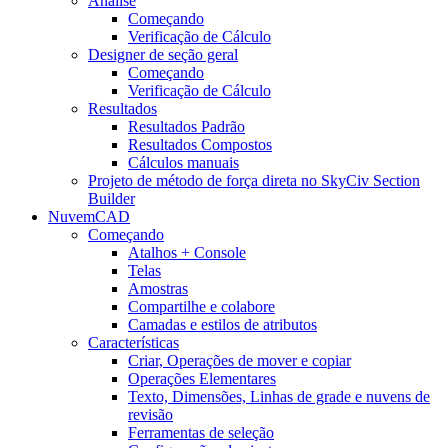
Análise
Começando
Verificação de Cálculo
Designer de seção geral
Começando
Verificação de Cálculo
Resultados
Resultados Padrão
Resultados Compostos
Cálculos manuais
Projeto de método de força direta no SkyCiv Section
Builder
NuvemCAD
Começando
Atalhos + Console
Telas
Amostras
Compartilhe e colabore
Camadas e estilos de atributos
Características
Criar, Operações de mover e copiar
Operações Elementares
Texto, Dimensões, Linhas de grade e nuvens de
revisão
Ferramentas de seleção