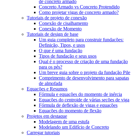
de concreto armado
Concreto Armado vs Concreto Protendido
Como projetar vigas de concreto armado?
Tutoriais de projeto de conexão
Conexão de cisalhamento
Conexão de Momento
Tutoriais de design de base
Um guia completo para construir fundações:
Definição, Tipos, e usos
O que é uma fundação
Tipos de fundação e seus usos
Qual é o processo de criação de uma fundação
para os pés?
Um breve guia sobre o projeto da fundação Pile
Comprimento de desenvolvimento para sapatas
de almofada
Equações e Resumos
Fórmula e equações do momento de inércia
Equações do centroide de várias seções de viga
Fórmula de deflexão de vigas e equações
Equações do momento de flexão
Projetos em destaque
Modelagem de uma estufa
Modelando um Edifício de Concreto
Carregar tutoriais