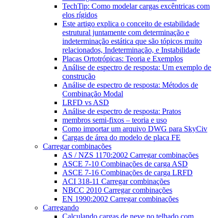
TechTip: Como modelar cargas excêntricas com
elos rígidos
Este artigo explica o conceito de estabilidade
estrutural juntamente com determinação e
indeterminação estática que são tópicos muito
relacionados, Indeterminação, e Instabilidade
Placas Ortotrópicas: Teoria e Exemplos
Análise de espectro de resposta: Um exemplo de
construção
Análise de espectro de resposta: Métodos de
Combinação Modal
LRFD vs ASD
Análise de espectro de resposta: Pratos
membros semi-fixos – teoria e uso
Como importar um arquivo DWG para SkyCiv
Cargas de área do modelo de placa FE
Carregar combinações
AS / NZS 1170:2002 Carregar combinações
ASCE 7-10 Combinações de carga ASD
ASCE 7-16 Combinações de carga LRFD
ACI 318-11 Carregar combinações
NBCC 2010 Carregar combinações
EN 1990:2002 Carregar combinações
Carregando
Calculando cargas de neve no telhado com