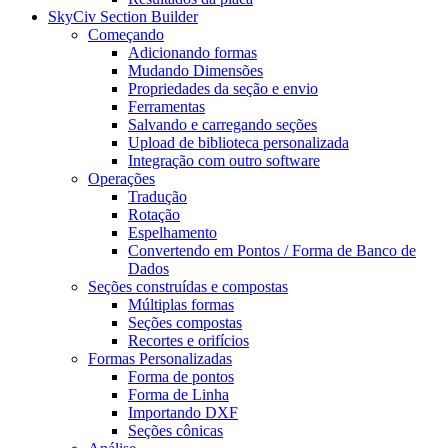
SkyCiv Section Builder
Começando
Adicionando formas
Mudando Dimensões
Propriedades da seção e envio
Ferramentas
Salvando e carregando seções
Upload de biblioteca personalizada
Integração com outro software
Operações
Tradução
Rotação
Espelhamento
Convertendo em Pontos / Forma de Banco de
Dados
Seções construídas e compostas
Múltiplas formas
Seções compostas
Recortes e orifícios
Formas Personalizadas
Forma de pontos
Forma de Linha
Importando DXF
Seções cônicas