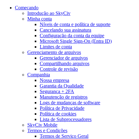
Começando
Introdução ao SkyCiv
Minha conta
Níveis de conta e política de suporte
Cancelando sua assinatura
Configuração da conta da equipe
Microsoft Single Sign-On (Entra ID)
Limites de conta
Gerenciamento de arquivos
Gerenciador de arquivos
Compartilhando arquivos
Controle de revisão
Companhia
Nossa empresa
Garantia da Qualidade
Segurança + 2FA
Manutenção de registros
Logs de mudanças de software
Política de Privacidade
Política de cookies
Lista de Subprocessadores
SkyCiv Mobile
Termos e Condições
Termos de Serviço Geral