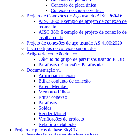
Conexão de placa única
Conexão de suporte vertical
Projeto de Conexões de Aço usando AISC 360-16
AISC 360: Exemplo de projeto de conexão de
momento
AISC 360: Exemplo de projeto de conexão de
cisalhamento
Projeto de conexões de aço usando AS 4100:2020
Lista de tipos de conexão suportados
Artigos de conexão de aço
Cálculo do grupo de parafusos usando ICOR
Parafusos e Conexões Parafusadas
Documentação v1
Adicionar conexão
Editar conjunto de conexão
Parent Member
Membros Filhos
Editar conexão
Parafusos
Soldas
Render Model
Verificações de projecto
Relatório detalhado
Projeto de placas de base SkyCiv