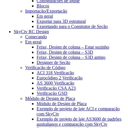
Configurações de ajuste
Blocos
Importação/Exportação
Em geral
Exportar para 3D estrutural
Exportando para o Construtor de Seção
SkyCiv RC Design
Começando
Em geral
Feixe, Design de coluna – Estar sozinho
Feixe, Design de coluna – S3D
Feixe, Design de coluna – S3D antigo
Designer de Seção
Verificação de Código
ACI 318 Verificação
Eurocódigo 2 Verificação
AS 3600 Verificação
Verificação CSA A23
Verificação GSD
Módulo de Design de Placa
Módulo de Design de Placa
Exemplo de projeto de laje ACI e comparação
com SkyCiv
Exemplo de projeto de laje AS3600 de padrões
australianos e comparação com SkyCiv