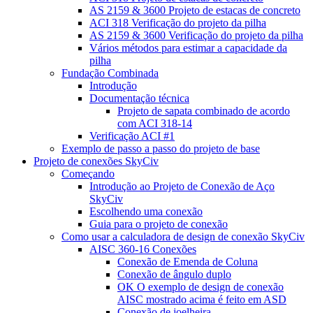
AS 2159 & 3600 Projeto de estacas de concreto
ACI 318 Verificação do projeto da pilha
AS 2159 & 3600 Verificação do projeto da pilha
Vários métodos para estimar a capacidade da
pilha
Fundação Combinada
Introdução
Documentação técnica
Projeto de sapata combinado de acordo
com ACI 318-14
Verificação ACI #1
Exemplo de passo a passo do projeto de base
Projeto de conexões SkyCiv
Começando
Introdução ao Projeto de Conexão de Aço
SkyCiv
Escolhendo uma conexão
Guia para o projeto de conexão
Como usar a calculadora de design de conexão SkyCiv
AISC 360-16 Conexões
Conexão de Emenda de Coluna
Conexão de ângulo duplo
OK O exemplo de design de conexão
AISC mostrado acima é feito em ASD
Conexão de joelheira