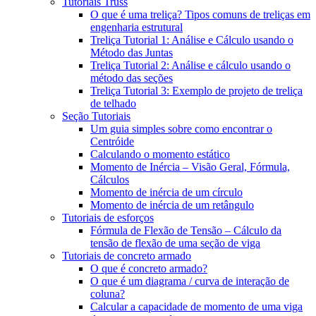
Tutoriais Truss
O que é uma treliça? Tipos comuns de treliças em
engenharia estrutural
Treliça Tutorial 1: Análise e Cálculo usando o
Método das Juntas
Treliça Tutorial 2: Análise e cálculo usando o
método das seções
Treliça Tutorial 3: Exemplo de projeto de treliça
de telhado
Seção Tutoriais
Um guia simples sobre como encontrar o
Centróide
Calculando o momento estático
Momento de Inércia – Visão Geral, Fórmula,
Cálculos
Momento de inércia de um círculo
Momento de inércia de um retângulo
Tutoriais de esforços
Fórmula de Flexão de Tensão – Cálculo da
tensão de flexão de uma seção de viga
Tutoriais de concreto armado
O que é concreto armado?
O que é um diagrama / curva de interação de
coluna?
Calcular a capacidade de momento de uma viga