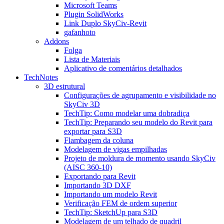
Microsoft Teams
Plugin SolidWorks
Link Duplo SkyCiv-Revit
gafanhoto
Addons
Folga
Lista de Materiais
Aplicativo de comentários detalhados
TechNotes
3D estrutural
Configurações de agrupamento e visibilidade no
SkyCiv 3D
TechTip: Como modelar uma dobradiça
TechTip: Preparando seu modelo do Revit para
exportar para S3D
Flambagem da coluna
Modelagem de vigas empilhadas
Projeto de moldura de momento usando SkyCiv
(AISC 360-10)
Exportando para Revit
Importando 3D DXF
Importando um modelo Revit
Verificação FEM de ordem superior
TechTip: SketchUp para S3D
Modelagem de um telhado de quadril