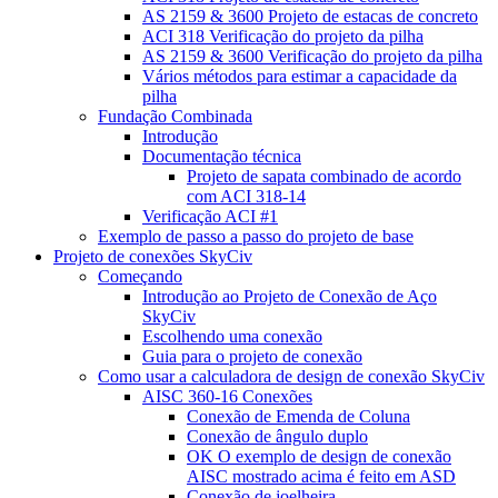
AS 2159 & 3600 Projeto de estacas de concreto
ACI 318 Verificação do projeto da pilha
AS 2159 & 3600 Verificação do projeto da pilha
Vários métodos para estimar a capacidade da
pilha
Fundação Combinada
Introdução
Documentação técnica
Projeto de sapata combinado de acordo
com ACI 318-14
Verificação ACI #1
Exemplo de passo a passo do projeto de base
Projeto de conexões SkyCiv
Começando
Introdução ao Projeto de Conexão de Aço
SkyCiv
Escolhendo uma conexão
Guia para o projeto de conexão
Como usar a calculadora de design de conexão SkyCiv
AISC 360-16 Conexões
Conexão de Emenda de Coluna
Conexão de ângulo duplo
OK O exemplo de design de conexão
AISC mostrado acima é feito em ASD
Conexão de joelheira