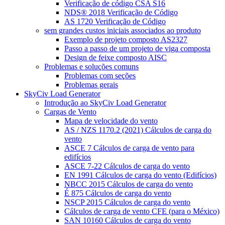
Verificação de código CSA S16
NDS® 2018 Verificação de Código
AS 1720 Verificação de Código
sem grandes custos iniciais associados ao produto
Exemplo de projeto composto AS2327
Passo a passo de um projeto de viga composta
Design de feixe composto AISC
Problemas e soluções comuns
Problemas com seções
Problemas gerais
SkyCiv Load Generator
Introdução ao SkyCiv Load Generator
Cargas de Vento
Mapa de velocidade do vento
AS / NZS 1170.2 (2021) Cálculos de carga do
vento
ASCE 7 Cálculos de carga de vento para
edifícios
ASCE 7-22 Cálculos de carga do vento
EN 1991 Cálculos de carga do vento (Edifícios)
NBCC 2015 Cálculos de carga do vento
É 875 Cálculos de carga do vento
NSCP 2015 Cálculos de carga do vento
Cálculos de carga de vento CFE (para o México)
SAN 10160 Cálculos de carga do vento