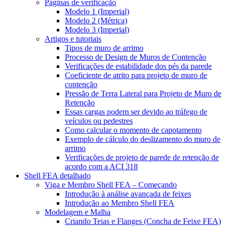
Páginas de verificação
Modelo 1 (Imperial)
Modelo 2 (Métrica)
Modelo 3 (Imperial)
Artigos e tutoriais
Tipos de muro de arrimo
Processo de Design de Muros de Contenção
Verificações de estabilidade dos pés da parede
Coeficiente de atrito para projeto de muro de
contenção
Pressão de Terra Lateral para Projeto de Muro de
Retenção
Essas cargas podem ser devido ao tráfego de
veículos ou pedestres
Como calcular o momento de capotamento
Exemplo de cálculo do deslizamento do muro de
arrimo
Verificações de projeto de parede de retenção de
acordo com a ACI 318
Shell FEA detalhado
Viga e Membro Shell FEA – Começando
Introdução à análise avançada de feixes
Introdução ao Membro Shell FEA
Modelagem e Malha
Criando Teias e Flanges (Concha de Feixe FEA)