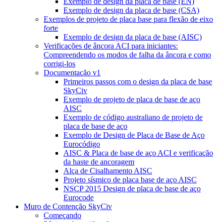
Exemplo de design da placa de base (EN)
Exemplo de design da placa de base (CSA)
Exemplos de projeto de placa base para flexão de eixo
forte
Exemplo de design da placa de base (AISC)
Verificações de âncora ACI para iniciantes:
Compreendendo os modos de falha da âncora e como
corrigi-los
Documentação v1
Primeiros passos com o design da placa de base
SkyCiv
Exemplo de projeto de placa de base de aço
AISC
Exemplo de código australiano de projeto de
placa de base de aço
Exemplo de Design de Placa de Base de Aço
Eurocódigo
AISC & Placa de base de aço ACI e verificação
da haste de ancoragem
Alça de Cisalhamento AISC
Projeto sísmico de placa base de aço AISC
NSCP 2015 Design de placa de base de aço
Eurocode
Muro de Contenção SkyCiv
Começando