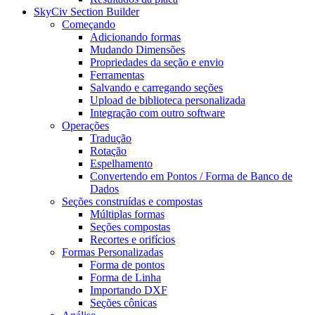
SkyCiv Section Builder
Começando
Adicionando formas
Mudando Dimensões
Propriedades da seção e envio
Ferramentas
Salvando e carregando seções
Upload de biblioteca personalizada
Integração com outro software
Operações
Tradução
Rotação
Espelhamento
Convertendo em Pontos / Forma de Banco de
Dados
Seções construídas e compostas
Múltiplas formas
Seções compostas
Recortes e orifícios
Formas Personalizadas
Forma de pontos
Forma de Linha
Importando DXF
Seções cônicas