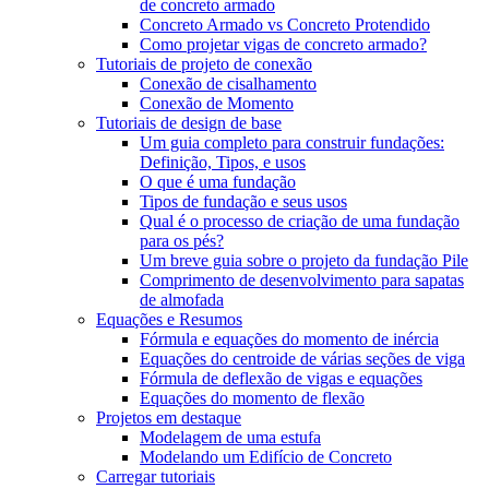
de concreto armado
Concreto Armado vs Concreto Protendido
Como projetar vigas de concreto armado?
Tutoriais de projeto de conexão
Conexão de cisalhamento
Conexão de Momento
Tutoriais de design de base
Um guia completo para construir fundações:
Definição, Tipos, e usos
O que é uma fundação
Tipos de fundação e seus usos
Qual é o processo de criação de uma fundação
para os pés?
Um breve guia sobre o projeto da fundação Pile
Comprimento de desenvolvimento para sapatas
de almofada
Equações e Resumos
Fórmula e equações do momento de inércia
Equações do centroide de várias seções de viga
Fórmula de deflexão de vigas e equações
Equações do momento de flexão
Projetos em destaque
Modelagem de uma estufa
Modelando um Edifício de Concreto
Carregar tutoriais