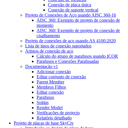
Conexão de placa única
Conexão de suporte vertical
Projeto de Conexões de Aço usando AISC 360-16
AISC 360: Exemplo de projeto de conexão de
momento
AISC 360: Exemplo de projeto de conexão de
cisalhamento
Projeto de conexões de aço usando AS 4100:2020
Lista de tipos de conexão suportados
Artigos de conexão de aço
Cálculo do grupo de parafusos usando ICOR
Parafusos e Conexões Parafusadas
Documentação v1
Adicionar conexão
Editar conjunto de conexão
Parent Member
Membros Filhos
Editar conexão
Parafusos
Soldas
Render Model
Verificações de projecto
Relatório detalhado
Projeto de placas de base SkyCiv