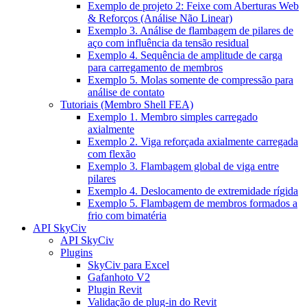
Exemplo de projeto 2: Feixe com Aberturas Web
& Reforços (Análise Não Linear)
Exemplo 3. Análise de flambagem de pilares de
aço com influência da tensão residual
Exemplo 4. Sequência de amplitude de carga
para carregamento de membros
Exemplo 5. Molas somente de compressão para
análise de contato
Tutoriais (Membro Shell FEA)
Exemplo 1. Membro simples carregado
axialmente
Exemplo 2. Viga reforçada axialmente carregada
com flexão
Exemplo 3. Flambagem global de viga entre
pilares
Exemplo 4. Deslocamento de extremidade rígida
Exemplo 5. Flambagem de membros formados a
frio com bimatéria
API SkyCiv
API SkyCiv
Plugins
SkyCiv para Excel
Gafanhoto V2
Plugin Revit
Validação de plug-in do Revit