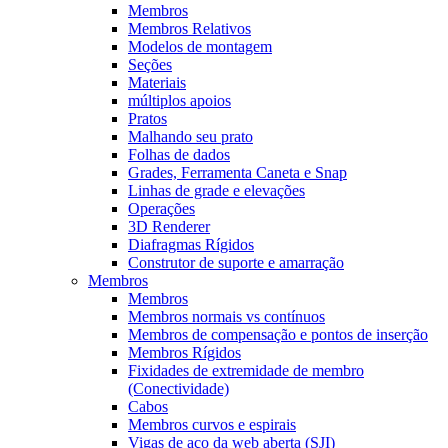
Membros
Membros Relativos
Modelos de montagem
Seções
Materiais
múltiplos apoios
Pratos
Malhando seu prato
Folhas de dados
Grades, Ferramenta Caneta e Snap
Linhas de grade e elevações
Operações
3D Renderer
Diafragmas Rígidos
Construtor de suporte e amarração
Membros
Membros
Membros normais vs contínuos
Membros de compensação e pontos de inserção
Membros Rígidos
Fixidades de extremidade de membro
(Conectividade)
Cabos
Membros curvos e espirais
Vigas de aço da web aberta (SJI)