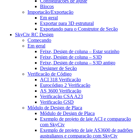
Configurações de ajuste
Blocos
Importação/Exportação
Em geral
Exportar para 3D estrutural
Exportando para o Construtor de Seção
SkyCiv RC Design
Começando
Em geral
Feixe, Design de coluna – Estar sozinho
Feixe, Design de coluna – S3D
Feixe, Design de coluna – S3D antigo
Designer de Seção
Verificação de Código
ACI 318 Verificação
Eurocódigo 2 Verificação
AS 3600 Verificação
Verificação CSA A23
Verificação GSD
Módulo de Design de Placa
Módulo de Design de Placa
Exemplo de projeto de laje ACI e comparação
com SkyCiv
Exemplo de projeto de laje AS3600 de padrões
australianos e comparação com SkyCiv