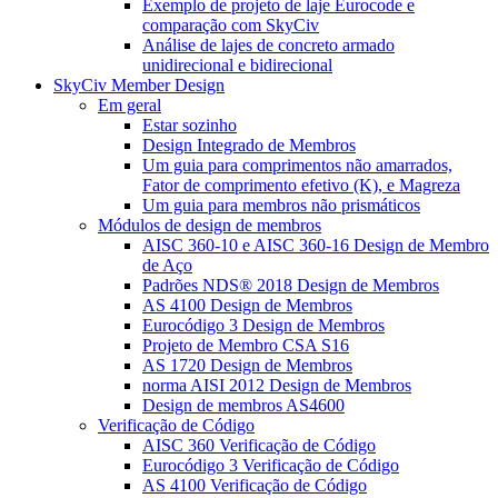
Exemplo de projeto de laje Eurocode e
comparação com SkyCiv
Análise de lajes de concreto armado
unidirecional e bidirecional
SkyCiv Member Design
Em geral
Estar sozinho
Design Integrado de Membros
Um guia para comprimentos não amarrados,
Fator de comprimento efetivo (K), e Magreza
Um guia para membros não prismáticos
Módulos de design de membros
AISC 360-10 e AISC 360-16 Design de Membro
de Aço
Padrões NDS® 2018 Design de Membros
AS 4100 Design de Membros
Eurocódigo 3 Design de Membros
Projeto de Membro CSA S16
AS 1720 Design de Membros
norma AISI 2012 Design de Membros
Design de membros AS4600
Verificação de Código
AISC 360 Verificação de Código
Eurocódigo 3 Verificação de Código
AS 4100 Verificação de Código