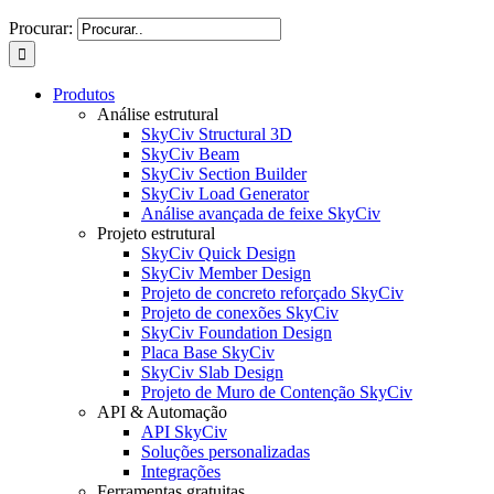
Procurar:
Produtos
Análise estrutural
SkyCiv Structural 3D
SkyCiv Beam
SkyCiv Section Builder
SkyCiv Load Generator
Análise avançada de feixe SkyCiv
Projeto estrutural
SkyCiv Quick Design
SkyCiv Member Design
Projeto de concreto reforçado SkyCiv
Projeto de conexões SkyCiv
SkyCiv Foundation Design
Placa Base SkyCiv
SkyCiv Slab Design
Projeto de Muro de Contenção SkyCiv
API & Automação
API SkyCiv
Soluções personalizadas
Integrações
Ferramentas gratuitas