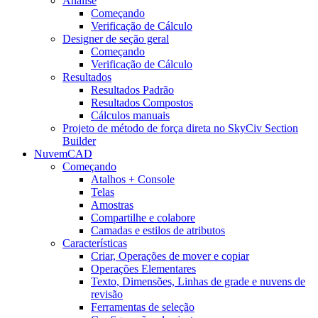
Análise
Começando
Verificação de Cálculo
Designer de seção geral
Começando
Verificação de Cálculo
Resultados
Resultados Padrão
Resultados Compostos
Cálculos manuais
Projeto de método de força direta no SkyCiv Section
Builder
NuvemCAD
Começando
Atalhos + Console
Telas
Amostras
Compartilhe e colabore
Camadas e estilos de atributos
Características
Criar, Operações de mover e copiar
Operações Elementares
Texto, Dimensões, Linhas de grade e nuvens de
revisão
Ferramentas de seleção