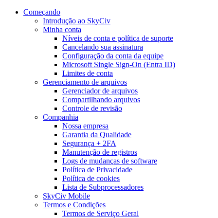
Começando
Introdução ao SkyCiv
Minha conta
Níveis de conta e política de suporte
Cancelando sua assinatura
Configuração da conta da equipe
Microsoft Single Sign-On (Entra ID)
Limites de conta
Gerenciamento de arquivos
Gerenciador de arquivos
Compartilhando arquivos
Controle de revisão
Companhia
Nossa empresa
Garantia da Qualidade
Segurança + 2FA
Manutenção de registros
Logs de mudanças de software
Política de Privacidade
Política de cookies
Lista de Subprocessadores
SkyCiv Mobile
Termos e Condições
Termos de Serviço Geral