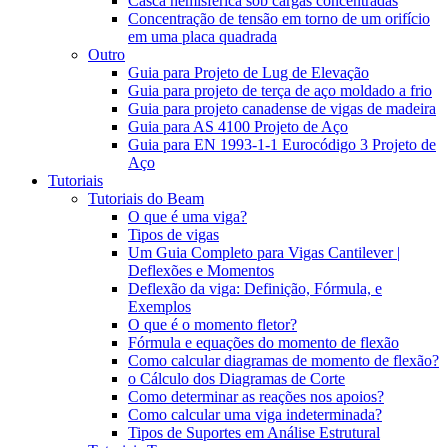
Casca hemisférica sob cargas concentradas
Concentração de tensão em torno de um orifício
em uma placa quadrada
Outro
Guia para Projeto de Lug de Elevação
Guia para projeto de terça de aço moldado a frio
Guia para projeto canadense de vigas de madeira
Guia para AS 4100 Projeto de Aço
Guia para EN 1993-1-1 Eurocódigo 3 Projeto de
Aço
Tutoriais
Tutoriais do Beam
O que é uma viga?
Tipos de vigas
Um Guia Completo para Vigas Cantilever |
Deflexões e Momentos
Deflexão da viga: Definição, Fórmula, e
Exemplos
O que é o momento fletor?
Fórmula e equações do momento de flexão
Como calcular diagramas de momento de flexão?
o Cálculo dos Diagramas de Corte
Como determinar as reações nos apoios?
Como calcular uma viga indeterminada?
Tipos de Suportes em Análise Estrutural