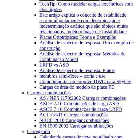
TechTip: Como modelar cargas excêntricas com
elos rígidos
Este artigo explica o conceito de estabilidade
estrutural juntamente com determinação e
indeterminação estática que são tópicos muito
relacionados, Indeterminação, e Instabilidade
Placas Ortotrópicas: Teoria e Exemplos
Análise de espectro de resposta: Um exemplo de
construção
Análise de espectro de resposta: Métodos de
Combinação Modal
LRFD vs ASD
Análise de espectro de resposta: Pratos
membros semi-fixos – teoria e uso
Como importar um arquivo DWG para SkyCiv
Cargas de área do modelo de placa FE
Carregar combinações
AS / NZS 1170:2002 Carregar combinações
ASCE 7-10 Combinações de carga ASD
ASCE 7-16 Combinações de carga LRFD
ACI 318-11 Carregar combinações
NBCC 2010 Carregar combinações
EN 1990:2002 Carregar combinações
Carregando
Calculando cargas de neve no telhado com