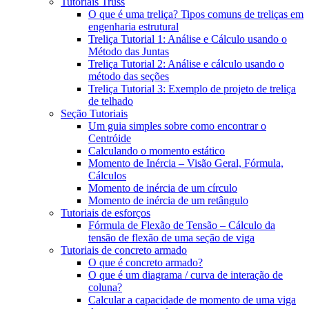
Tutoriais Truss
O que é uma treliça? Tipos comuns de treliças em
engenharia estrutural
Treliça Tutorial 1: Análise e Cálculo usando o
Método das Juntas
Treliça Tutorial 2: Análise e cálculo usando o
método das seções
Treliça Tutorial 3: Exemplo de projeto de treliça
de telhado
Seção Tutoriais
Um guia simples sobre como encontrar o
Centróide
Calculando o momento estático
Momento de Inércia – Visão Geral, Fórmula,
Cálculos
Momento de inércia de um círculo
Momento de inércia de um retângulo
Tutoriais de esforços
Fórmula de Flexão de Tensão – Cálculo da
tensão de flexão de uma seção de viga
Tutoriais de concreto armado
O que é concreto armado?
O que é um diagrama / curva de interação de
coluna?
Calcular a capacidade de momento de uma viga