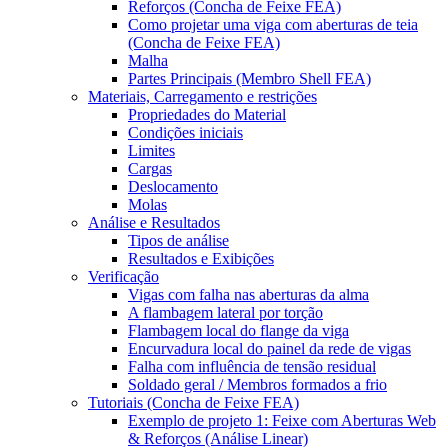
Reforços (Concha de Feixe FEA)
Como projetar uma viga com aberturas de teia
(Concha de Feixe FEA)
Malha
Partes Principais (Membro Shell FEA)
Materiais, Carregamento e restrições
Propriedades do Material
Condições iniciais
Limites
Cargas
Deslocamento
Molas
Análise e Resultados
Tipos de análise
Resultados e Exibições
Verificação
Vigas com falha nas aberturas da alma
A flambagem lateral por torção
Flambagem local do flange da viga
Encurvadura local do painel da rede de vigas
Falha com influência de tensão residual
Soldado geral / Membros formados a frio
Tutoriais (Concha de Feixe FEA)
Exemplo de projeto 1: Feixe com Aberturas Web
& Reforços (Análise Linear)