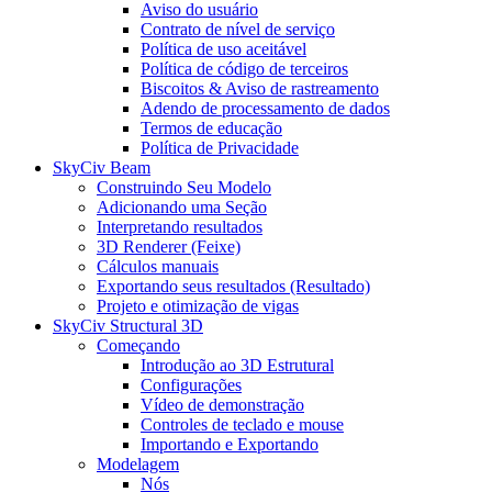
Aviso do usuário
Contrato de nível de serviço
Política de uso aceitável
Política de código de terceiros
Biscoitos & Aviso de rastreamento
Adendo de processamento de dados
Termos de educação
Política de Privacidade
SkyCiv Beam
Construindo Seu Modelo
Adicionando uma Seção
Interpretando resultados
3D Renderer (Feixe)
Cálculos manuais
Exportando seus resultados (Resultado)
Projeto e otimização de vigas
SkyCiv Structural 3D
Começando
Introdução ao 3D Estrutural
Configurações
Vídeo de demonstração
Controles de teclado e mouse
Importando e Exportando
Modelagem
Nós