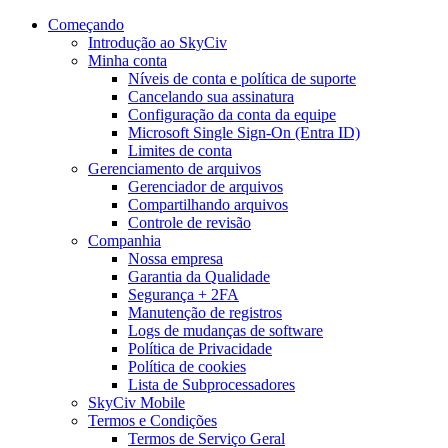
Começando
Introdução ao SkyCiv
Minha conta
Níveis de conta e política de suporte
Cancelando sua assinatura
Configuração da conta da equipe
Microsoft Single Sign-On (Entra ID)
Limites de conta
Gerenciamento de arquivos
Gerenciador de arquivos
Compartilhando arquivos
Controle de revisão
Companhia
Nossa empresa
Garantia da Qualidade
Segurança + 2FA
Manutenção de registros
Logs de mudanças de software
Política de Privacidade
Política de cookies
Lista de Subprocessadores
SkyCiv Mobile
Termos e Condições
Termos de Serviço Geral