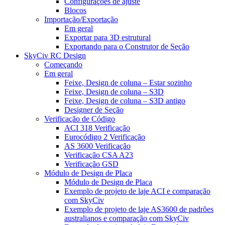
Configurações de ajuste
Blocos
Importação/Exportação
Em geral
Exportar para 3D estrutural
Exportando para o Construtor de Seção
SkyCiv RC Design
Começando
Em geral
Feixe, Design de coluna – Estar sozinho
Feixe, Design de coluna – S3D
Feixe, Design de coluna – S3D antigo
Designer de Seção
Verificação de Código
ACI 318 Verificação
Eurocódigo 2 Verificação
AS 3600 Verificação
Verificação CSA A23
Verificação GSD
Módulo de Design de Placa
Módulo de Design de Placa
Exemplo de projeto de laje ACI e comparação
com SkyCiv
Exemplo de projeto de laje AS3600 de padrões
australianos e comparação com SkyCiv