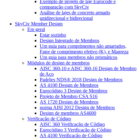
Exemplo de projeto de laje Eurocode e
comparação com SkyCiv
Análise de lajes de concreto armado
unidirecional e bidirecional
SkyCiv Member Design
Em geral
Estar sozinho
Design Integrado de Membros
Um guia para comprimentos não amarrados,
Fator de comprimento efetivo (K), e Magreza
Um guia para membros não prismáticos
Módulos de design de membros
AISC 360-10 e AISC 360-16 Design de Membro
de Aço
Padrões NDS® 2018 Design de Membros
AS 4100 Design de Membros
Eurocódigo 3 Design de Membros
Projeto de Membro CSA S16
AS 1720 Design de Membros
norma AISI 2012 Design de Membros
Design de membros AS4600
Verificação de Código
AISC 360 Verificação de Código
Eurocódigo 3 Verificação de Código
AS 4100 Verificação de Código