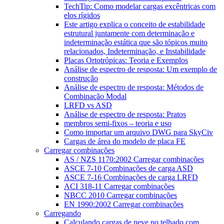
TechTip: Como modelar cargas excêntricas com
elos rígidos
Este artigo explica o conceito de estabilidade
estrutural juntamente com determinação e
indeterminação estática que são tópicos muito
relacionados, Indeterminação, e Instabilidade
Placas Ortotrópicas: Teoria e Exemplos
Análise de espectro de resposta: Um exemplo de
construção
Análise de espectro de resposta: Métodos de
Combinação Modal
LRFD vs ASD
Análise de espectro de resposta: Pratos
membros semi-fixos – teoria e uso
Como importar um arquivo DWG para SkyCiv
Cargas de área do modelo de placa FE
Carregar combinações
AS / NZS 1170:2002 Carregar combinações
ASCE 7-10 Combinações de carga ASD
ASCE 7-16 Combinações de carga LRFD
ACI 318-11 Carregar combinações
NBCC 2010 Carregar combinações
EN 1990:2002 Carregar combinações
Carregando
Calculando cargas de neve no telhado com