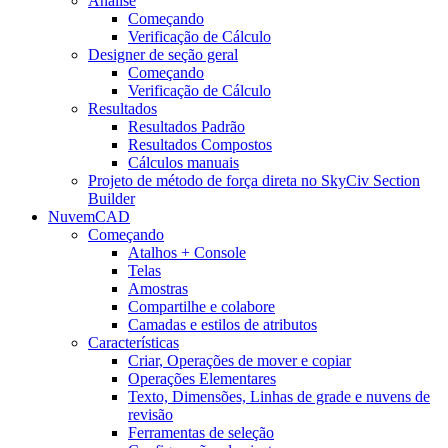
Análise
Começando
Verificação de Cálculo
Designer de seção geral
Começando
Verificação de Cálculo
Resultados
Resultados Padrão
Resultados Compostos
Cálculos manuais
Projeto de método de força direta no SkyCiv Section
Builder
NuvemCAD
Começando
Atalhos + Console
Telas
Amostras
Compartilhe e colabore
Camadas e estilos de atributos
Características
Criar, Operações de mover e copiar
Operações Elementares
Texto, Dimensões, Linhas de grade e nuvens de
revisão
Ferramentas de seleção