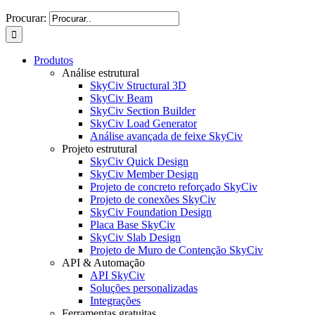
Procurar:
Produtos
Análise estrutural
SkyCiv Structural 3D
SkyCiv Beam
SkyCiv Section Builder
SkyCiv Load Generator
Análise avançada de feixe SkyCiv
Projeto estrutural
SkyCiv Quick Design
SkyCiv Member Design
Projeto de concreto reforçado SkyCiv
Projeto de conexões SkyCiv
SkyCiv Foundation Design
Placa Base SkyCiv
SkyCiv Slab Design
Projeto de Muro de Contenção SkyCiv
API & Automação
API SkyCiv
Soluções personalizadas
Integrações
Ferramentas gratuitas