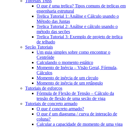
Tutoriais Truss
O que é uma treliça? Tipos comuns de treliças em
engenharia estrutural
Treliça Tutorial 1: Análise e Cálculo usando o
Método das Juntas
Treliça Tutorial 2: Análise e cálculo usando o
método das seções
Treliça Tutorial 3: Exemplo de projeto de treliça
de telhado
Seção Tutoriais
Um guia simples sobre como encontrar o
Centróide
Calculando o momento estático
Momento de Inércia – Visão Geral, Fórmula,
Cálculos
Momento de inércia de um círculo
Momento de inércia de um retângulo
Tutoriais de esforços
Fórmula de Flexão de Tensão – Cálculo da
tensão de flexão de uma seção de viga
Tutoriais de concreto armado
O que é concreto armado?
O que é um diagrama / curva de interação de
coluna?
Calcular a capacidade de momento de uma viga