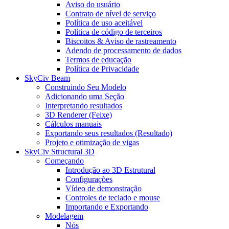
Aviso do usuário
Contrato de nível de serviço
Política de uso aceitável
Política de código de terceiros
Biscoitos & Aviso de rastreamento
Adendo de processamento de dados
Termos de educação
Política de Privacidade
SkyCiv Beam
Construindo Seu Modelo
Adicionando uma Seção
Interpretando resultados
3D Renderer (Feixe)
Cálculos manuais
Exportando seus resultados (Resultado)
Projeto e otimização de vigas
SkyCiv Structural 3D
Começando
Introdução ao 3D Estrutural
Configurações
Vídeo de demonstração
Controles de teclado e mouse
Importando e Exportando
Modelagem
Nós