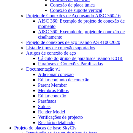
Conexão de placa única
Conexão de suporte vertical
Projeto de Conexões de Aço usando AISC 360-16
AISC 360: Exemplo de projeto de conexão de
momento
AISC 360: Exemplo de projeto de conexão de
cisalhamento
Projeto de conexões de aço usando AS 4100:2020
Lista de tipos de conexão suportados
Artigos de conexão de aço
Cálculo do grupo de parafusos usando ICOR
Parafusos e Conexões Parafusadas
Documentação v1
Adicionar conexão
Editar conjunto de conexão
Parent Member
Membros Filhos
Editar conexão
Parafusos
Soldas
Render Model
Verificações de projecto
Relatório detalhado
Projeto de placas de base SkyCiv