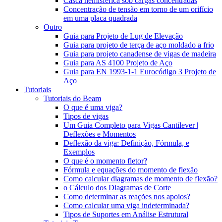
Casca hemisférica sob cargas concentradas
Concentração de tensão em torno de um orifício
em uma placa quadrada
Outro
Guia para Projeto de Lug de Elevação
Guia para projeto de terça de aço moldado a frio
Guia para projeto canadense de vigas de madeira
Guia para AS 4100 Projeto de Aço
Guia para EN 1993-1-1 Eurocódigo 3 Projeto de
Aço
Tutoriais
Tutoriais do Beam
O que é uma viga?
Tipos de vigas
Um Guia Completo para Vigas Cantilever |
Deflexões e Momentos
Deflexão da viga: Definição, Fórmula, e
Exemplos
O que é o momento fletor?
Fórmula e equações do momento de flexão
Como calcular diagramas de momento de flexão?
o Cálculo dos Diagramas de Corte
Como determinar as reações nos apoios?
Como calcular uma viga indeterminada?
Tipos de Suportes em Análise Estrutural