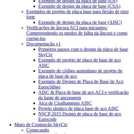
Exemplo de design da placa de base (EN)
Exemplo de design da placa de base (CSA)
Exemplos de projeto de placa base para flexão de eixo
forte
Exemplo de design da placa de base (AISC)
Verificações de âncora ACI para iniciantes:
Compreendendo os modos de falha da âncora e como
corrigi-los
Documentação v1
Primeiros passos com o design da placa de base
SkyCiv
Exemplo de projeto de placa de base de aço
AISC
Exemplo de código australiano de projeto de
placa de base de aço
Exemplo de Design de Placa de Base de Aço
Eurocódigo
AISC & Placa de base de aço ACI e verificação
da haste de ancoragem
Alça de Cisalhamento AISC
Projeto sísmico de placa base de aço AISC
NSCP 2015 Design de placa de base de aço
Eurocode
Muro de Contenção SkyCiv
Começando