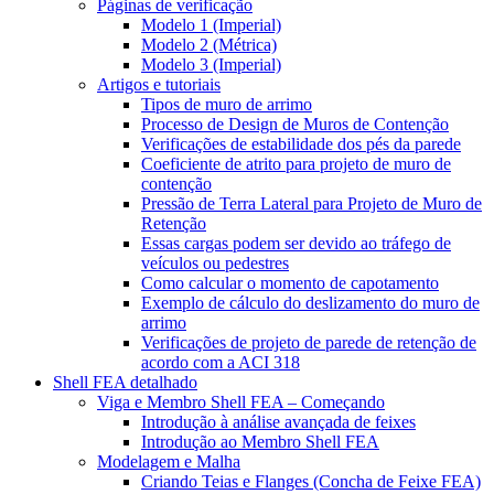
Páginas de verificação
Modelo 1 (Imperial)
Modelo 2 (Métrica)
Modelo 3 (Imperial)
Artigos e tutoriais
Tipos de muro de arrimo
Processo de Design de Muros de Contenção
Verificações de estabilidade dos pés da parede
Coeficiente de atrito para projeto de muro de
contenção
Pressão de Terra Lateral para Projeto de Muro de
Retenção
Essas cargas podem ser devido ao tráfego de
veículos ou pedestres
Como calcular o momento de capotamento
Exemplo de cálculo do deslizamento do muro de
arrimo
Verificações de projeto de parede de retenção de
acordo com a ACI 318
Shell FEA detalhado
Viga e Membro Shell FEA – Começando
Introdução à análise avançada de feixes
Introdução ao Membro Shell FEA
Modelagem e Malha
Criando Teias e Flanges (Concha de Feixe FEA)