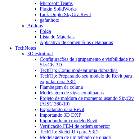
Microsoft Teams
Plugin SolidWorks
Link Duplo SkyCiv-Revit
gafanhoto
Addons
Folga
Lista de Materiais
Aplicativo de comentários detalhados
TechNotes
3D estrutural
Configurações de agrupamento e visibilidade no
SkyCiv 3D
TechTip: Como modelar uma dobradiça
TechTip: Preparando seu modelo do Revit para
exportar para S3D
Flambagem da coluna
Modelagem de vigas empilhadas
Projeto de moldura de momento usando SkyCiv
(AISC 360-10)
Exportando para Revit
Importando 3D DXF
Importando um modelo Revit
Verificação FEM de ordem superior
TechTip: SketchUp para S3D
Modelagem de um telhado de quadril