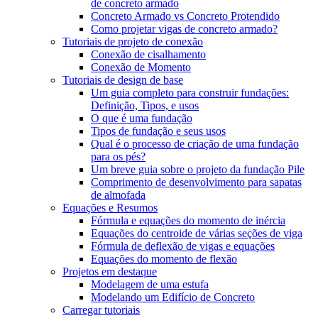
de concreto armado
Concreto Armado vs Concreto Protendido
Como projetar vigas de concreto armado?
Tutoriais de projeto de conexão
Conexão de cisalhamento
Conexão de Momento
Tutoriais de design de base
Um guia completo para construir fundações:
Definição, Tipos, e usos
O que é uma fundação
Tipos de fundação e seus usos
Qual é o processo de criação de uma fundação
para os pés?
Um breve guia sobre o projeto da fundação Pile
Comprimento de desenvolvimento para sapatas
de almofada
Equações e Resumos
Fórmula e equações do momento de inércia
Equações do centroide de várias seções de viga
Fórmula de deflexão de vigas e equações
Equações do momento de flexão
Projetos em destaque
Modelagem de uma estufa
Modelando um Edifício de Concreto
Carregar tutoriais