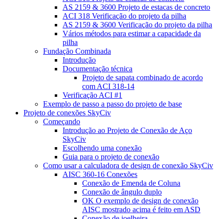
AS 2159 & 3600 Projeto de estacas de concreto
ACI 318 Verificação do projeto da pilha
AS 2159 & 3600 Verificação do projeto da pilha
Vários métodos para estimar a capacidade da
pilha
Fundação Combinada
Introdução
Documentação técnica
Projeto de sapata combinado de acordo
com ACI 318-14
Verificação ACI #1
Exemplo de passo a passo do projeto de base
Projeto de conexões SkyCiv
Começando
Introdução ao Projeto de Conexão de Aço
SkyCiv
Escolhendo uma conexão
Guia para o projeto de conexão
Como usar a calculadora de design de conexão SkyCiv
AISC 360-16 Conexões
Conexão de Emenda de Coluna
Conexão de ângulo duplo
OK O exemplo de design de conexão
AISC mostrado acima é feito em ASD
Conexão de joelheira