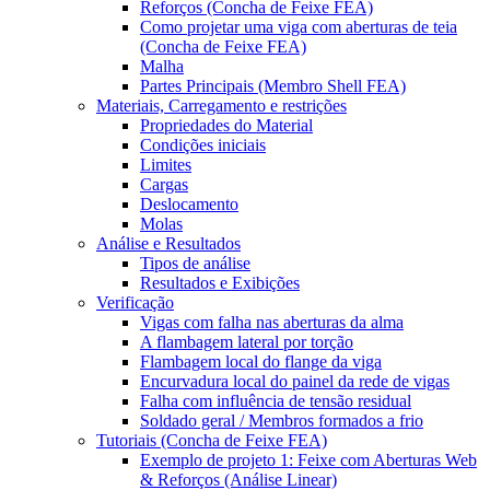
Reforços (Concha de Feixe FEA)
Como projetar uma viga com aberturas de teia
(Concha de Feixe FEA)
Malha
Partes Principais (Membro Shell FEA)
Materiais, Carregamento e restrições
Propriedades do Material
Condições iniciais
Limites
Cargas
Deslocamento
Molas
Análise e Resultados
Tipos de análise
Resultados e Exibições
Verificação
Vigas com falha nas aberturas da alma
A flambagem lateral por torção
Flambagem local do flange da viga
Encurvadura local do painel da rede de vigas
Falha com influência de tensão residual
Soldado geral / Membros formados a frio
Tutoriais (Concha de Feixe FEA)
Exemplo de projeto 1: Feixe com Aberturas Web
& Reforços (Análise Linear)