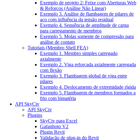
Exemplo de projeto 2: Feixe com Aberturas Web
& Reforços (Análise Não Linear)
Exemplo 3. Análise de flambagem de pilares de
aço com influência da tensão residual
Exemplo 4. Sequência de amplitude de carga
para carregamento de membros
Exemplo 5. Molas somente de compressão para
análise de contato
Tutoriais (Membro Shell FEA)
Exemplo 1. Membro simples carregado
axialmente
Exemplo 2. Viga reforçada axialmente carregada
com flexão
Exemplo 3. Flambagem global de viga entre
pilares
Exemplo 4. Deslocamento de extremidade rígida
Exemplo 5. Flambagem de membros formados a
frio com bimatéria
API SkyCiv
API SkyCiv
Plugins
SkyCiv para Excel
Gafanhoto V2
Plugin Revit
Validação de plug-in do Revit