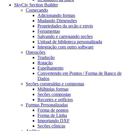
SkyCiv Section Builder
Começando
Adicionando formas
Mudando Dimensões
Propriedades da seção e envio
Ferramentas
Salvando e carregando seções
Upload de biblioteca personalizada
Integração com outro software
Operações
Tradução
Rotação
Espelhamento
Convertendo em Pontos / Forma de Banco de
Dados
Seções construídas e compostas
Múltiplas formas
Seções compostas
Recortes e orifícios
Formas Personalizadas
Forma de pontos
Forma de Linha
Importando DXF
Seções cônicas