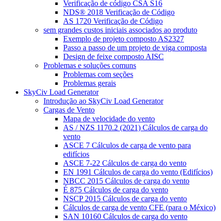
Verificação de código CSA S16
NDS® 2018 Verificação de Código
AS 1720 Verificação de Código
sem grandes custos iniciais associados ao produto
Exemplo de projeto composto AS2327
Passo a passo de um projeto de viga composta
Design de feixe composto AISC
Problemas e soluções comuns
Problemas com seções
Problemas gerais
SkyCiv Load Generator
Introdução ao SkyCiv Load Generator
Cargas de Vento
Mapa de velocidade do vento
AS / NZS 1170.2 (2021) Cálculos de carga do
vento
ASCE 7 Cálculos de carga de vento para
edifícios
ASCE 7-22 Cálculos de carga do vento
EN 1991 Cálculos de carga do vento (Edifícios)
NBCC 2015 Cálculos de carga do vento
É 875 Cálculos de carga do vento
NSCP 2015 Cálculos de carga do vento
Cálculos de carga de vento CFE (para o México)
SAN 10160 Cálculos de carga do vento