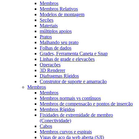
Membros
Membros Relativos
Modelos de montagem
Seções
Materiais
múltiplos apoios
Pratos
Malhando seu prato
Folhas de dados
Grades, Ferramenta Caneta e Snap
Linhas de grade e elevações
Operações
3D Renderer
Diafragmas Rígidos
Construtor de suporte e amarração
Membros
Membros
Membros normais vs contínuos
Membros de compensação e pontos de inserção
Membros Rígidos
Fixidades de extremidade de membro
(Conectividade)
Cabos
Membros curvos e espirais
Vigas de aço da web aberta (SJI)