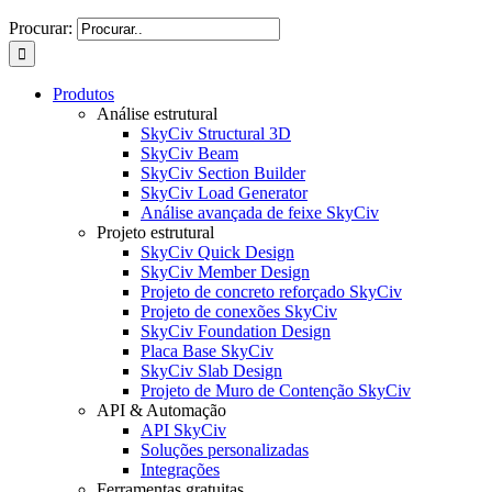
Procurar:
Produtos
Análise estrutural
SkyCiv Structural 3D
SkyCiv Beam
SkyCiv Section Builder
SkyCiv Load Generator
Análise avançada de feixe SkyCiv
Projeto estrutural
SkyCiv Quick Design
SkyCiv Member Design
Projeto de concreto reforçado SkyCiv
Projeto de conexões SkyCiv
SkyCiv Foundation Design
Placa Base SkyCiv
SkyCiv Slab Design
Projeto de Muro de Contenção SkyCiv
API & Automação
API SkyCiv
Soluções personalizadas
Integrações
Ferramentas gratuitas