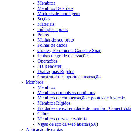
Membros
Membros Relativos
Modelos de montagem
Seções
Materiais
múltiplos apoios
Pratos
Malhando seu prato
Folhas de dados
Grades, Ferramenta Caneta e Snap
Linhas de grade e elevações
Operações
3D Renderer
Diafragmas Rígidos
Construtor de suporte e amarração
Membros
Membros
Membros normais vs contínuos
Membros de compensação e pontos de inserção
Membros Rígidos
Fixidades de extremidade de membro (Conectivid
Cabos
Membros curvos e espirais
Vigas de aço da web aberta (SJI)
Aplicação de cargas