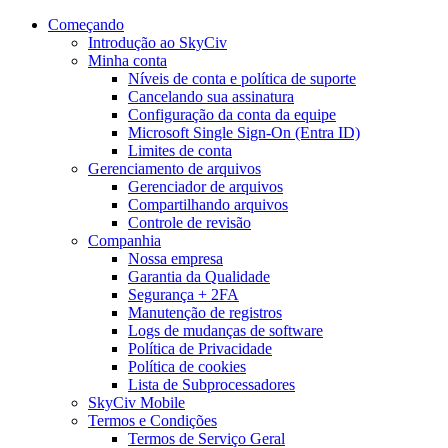
Começando
Introdução ao SkyCiv
Minha conta
Níveis de conta e política de suporte
Cancelando sua assinatura
Configuração da conta da equipe
Microsoft Single Sign-On (Entra ID)
Limites de conta
Gerenciamento de arquivos
Gerenciador de arquivos
Compartilhando arquivos
Controle de revisão
Companhia
Nossa empresa
Garantia da Qualidade
Segurança + 2FA
Manutenção de registros
Logs de mudanças de software
Política de Privacidade
Política de cookies
Lista de Subprocessadores
SkyCiv Mobile
Termos e Condições
Termos de Serviço Geral