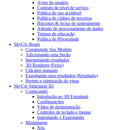
Aviso do usuário
Contrato de nível de serviço
Política de uso aceitável
Política de código de terceiros
Biscoitos & Aviso de rastreamento
Adendo de processamento de dados
Termos de educação
Política de Privacidade
SkyCiv Beam
Construindo Seu Modelo
Adicionando uma Seção
Interpretando resultados
3D Renderer (Feixe)
Cálculos manuais
Exportando seus resultados (Resultado)
Projeto e otimização de vigas
SkyCiv Structural 3D
Começando
Introdução ao 3D Estrutural
Configurações
Vídeo de demonstração
Controles de teclado e mouse
Importando e Exportando
Modelagem
Nós