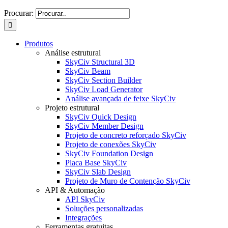
Procurar:
Produtos
Análise estrutural
SkyCiv Structural 3D
SkyCiv Beam
SkyCiv Section Builder
SkyCiv Load Generator
Análise avançada de feixe SkyCiv
Projeto estrutural
SkyCiv Quick Design
SkyCiv Member Design
Projeto de concreto reforçado SkyCiv
Projeto de conexões SkyCiv
SkyCiv Foundation Design
Placa Base SkyCiv
SkyCiv Slab Design
Projeto de Muro de Contenção SkyCiv
API & Automação
API SkyCiv
Soluções personalizadas
Integrações
Ferramentas gratuitas