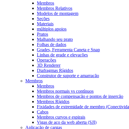
Membros
Membros Relativos
Modelos de montagem
Seções
Materiais
múltiplos apoios
Pratos
Malhando seu prato
Folhas de dados
Grades, Ferramenta Caneta e Snap
Linhas de grade e elevações
Operações
3D Renderer
Diafragmas Rígidos
Construtor de suporte e amarração
Membros
Membros
Membros normais vs contínuos
Membros de compensação e pontos de inserção
Membros Rígidos
Fixidades de extremidade de membro (Conectivid
Cabos
Membros curvos e espirais
Vigas de aço da web aberta (SJI)
Aplicação de cargas