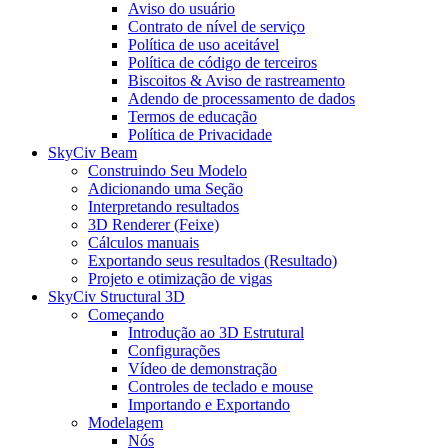
Aviso do usuário
Contrato de nível de serviço
Política de uso aceitável
Política de código de terceiros
Biscoitos & Aviso de rastreamento
Adendo de processamento de dados
Termos de educação
Política de Privacidade
SkyCiv Beam
Construindo Seu Modelo
Adicionando uma Seção
Interpretando resultados
3D Renderer (Feixe)
Cálculos manuais
Exportando seus resultados (Resultado)
Projeto e otimização de vigas
SkyCiv Structural 3D
Começando
Introdução ao 3D Estrutural
Configurações
Vídeo de demonstração
Controles de teclado e mouse
Importando e Exportando
Modelagem
Nós