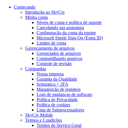
Começando
Introdução ao SkyCiv
Minha conta
Níveis de conta e política de suporte
Cancelando sua assinatura
Configuração da conta da equipe
Microsoft Single Sign-On (Entra ID)
Limites de conta
Gerenciamento de arquivos
Gerenciador de arquivos
Compartilhando arquivos
Controle de revisão
Companhia
Nossa empresa
Garantia da Qualidade
Segurança + 2FA
Manutenção de registros
Logs de mudanças de software
Política de Privacidade
Política de cookies
Lista de Subprocessadores
SkyCiv Mobile
Termos e Condições
Termos de Serviço Geral