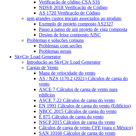
Verificação de código CSA S16
NDS® 2018 Verificação de Código
AS 1720 Verificação de Código
sem grandes custos iniciais associados ao produto
Exemplo de projeto composto AS2327
Passo a passo de um projeto de viga composta
Design de feixe composto AISC
Problemas e soluções comuns
Problemas com seções
Problemas gerais
SkyCiv Load Generator
Introdução ao SkyCiv Load Generator
Cargas de Vento
Mapa de velocidade do vento
AS / NZS 1170.2 (2021) Cálculos de carga do
vento
ASCE 7 Cálculos de carga de vento para
edifícios
ASCE 7-22 Cálculos de carga do vento
EN 1991 Cálculos de carga do vento (Edifícios)
NBCC 2015 Cálculos de carga do vento
É 875 Cálculos de carga do vento
NSCP 2015 Cálculos de carga do vento
Cálculos de carga de vento CFE (para o México)
SAN 10160 Cálculos de carga do vento