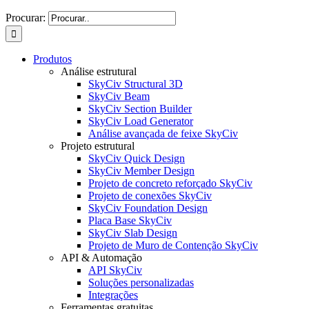
Procurar:
Produtos
Análise estrutural
SkyCiv Structural 3D
SkyCiv Beam
SkyCiv Section Builder
SkyCiv Load Generator
Análise avançada de feixe SkyCiv
Projeto estrutural
SkyCiv Quick Design
SkyCiv Member Design
Projeto de concreto reforçado SkyCiv
Projeto de conexões SkyCiv
SkyCiv Foundation Design
Placa Base SkyCiv
SkyCiv Slab Design
Projeto de Muro de Contenção SkyCiv
API & Automação
API SkyCiv
Soluções personalizadas
Integrações
Ferramentas gratuitas