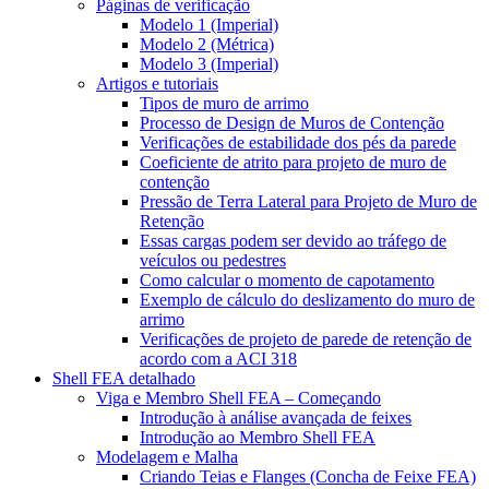
Páginas de verificação
Modelo 1 (Imperial)
Modelo 2 (Métrica)
Modelo 3 (Imperial)
Artigos e tutoriais
Tipos de muro de arrimo
Processo de Design de Muros de Contenção
Verificações de estabilidade dos pés da parede
Coeficiente de atrito para projeto de muro de
contenção
Pressão de Terra Lateral para Projeto de Muro de
Retenção
Essas cargas podem ser devido ao tráfego de
veículos ou pedestres
Como calcular o momento de capotamento
Exemplo de cálculo do deslizamento do muro de
arrimo
Verificações de projeto de parede de retenção de
acordo com a ACI 318
Shell FEA detalhado
Viga e Membro Shell FEA – Começando
Introdução à análise avançada de feixes
Introdução ao Membro Shell FEA
Modelagem e Malha
Criando Teias e Flanges (Concha de Feixe FEA)