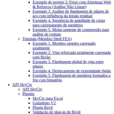
Exemplo de projeto 2: Feixe com Aberturas Web
& Reforços (Análise Não Linear)
Exemplo 3. Análise de flambagem de pilares de
aço com influência da tensão residual
Exemplo 4. Sequência de amplitude de carga
para carregamento de membros
Exemplo 5. Molas somente de compressão para
análise de contato
Tutoriais (Membro Shell FEA)
Exemplo 1. Membro simples carregado
axialmente
Exemplo 2. Viga reforçada axialmente carregada
com flexão
Exemplo 3. Flambagem global de viga entre
pilares
Exemplo 4. Deslocamento de extremidade rígida
Exemplo 5. Flambagem de membros formados a
frio com bimatéria
API SkyCiv
API SkyCiv
Plugins
SkyCiv para Excel
Gafanhoto V2
Plugin Revit
Validação de plug-in do Revit