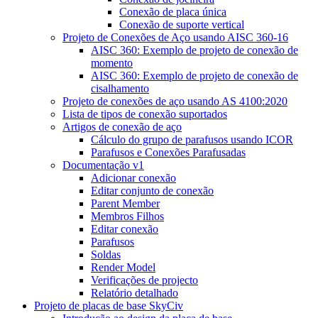
Conexão de placa única
Conexão de suporte vertical
Projeto de Conexões de Aço usando AISC 360-16
AISC 360: Exemplo de projeto de conexão de
momento
AISC 360: Exemplo de projeto de conexão de
cisalhamento
Projeto de conexões de aço usando AS 4100:2020
Lista de tipos de conexão suportados
Artigos de conexão de aço
Cálculo do grupo de parafusos usando ICOR
Parafusos e Conexões Parafusadas
Documentação v1
Adicionar conexão
Editar conjunto de conexão
Parent Member
Membros Filhos
Editar conexão
Parafusos
Soldas
Render Model
Verificações de projecto
Relatório detalhado
Projeto de placas de base SkyCiv