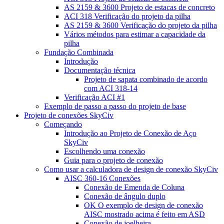
AS 2159 & 3600 Projeto de estacas de concreto
ACI 318 Verificação do projeto da pilha
AS 2159 & 3600 Verificação do projeto da pilha
Vários métodos para estimar a capacidade da
pilha
Fundação Combinada
Introdução
Documentação técnica
Projeto de sapata combinado de acordo
com ACI 318-14
Verificação ACI #1
Exemplo de passo a passo do projeto de base
Projeto de conexões SkyCiv
Começando
Introdução ao Projeto de Conexão de Aço
SkyCiv
Escolhendo uma conexão
Guia para o projeto de conexão
Como usar a calculadora de design de conexão SkyCiv
AISC 360-16 Conexões
Conexão de Emenda de Coluna
Conexão de ângulo duplo
OK O exemplo de design de conexão
AISC mostrado acima é feito em ASD
Conexão de joelheira