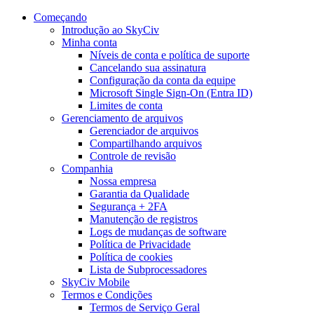
Começando
Introdução ao SkyCiv
Minha conta
Níveis de conta e política de suporte
Cancelando sua assinatura
Configuração da conta da equipe
Microsoft Single Sign-On (Entra ID)
Limites de conta
Gerenciamento de arquivos
Gerenciador de arquivos
Compartilhando arquivos
Controle de revisão
Companhia
Nossa empresa
Garantia da Qualidade
Segurança + 2FA
Manutenção de registros
Logs de mudanças de software
Política de Privacidade
Política de cookies
Lista de Subprocessadores
SkyCiv Mobile
Termos e Condições
Termos de Serviço Geral