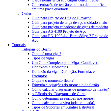
Casca hemisférica sob cargas concentradas
Concentração de tensão em torno de um orifício
em uma placa quadrada
Outro
Guia para Projeto de Lug de Elevação
Guia para projeto de terça de aço moldado a frio
Guia para projeto canadense de vigas de madeira
Guia para AS 4100 Projeto de Aço
Guia para EN 1993-1-1 Eurocódigo 3 Projeto de
Aço
Tutoriais
Tutoriais do Beam
O que é uma viga?
Tipos de vigas
Um Guia Completo para Vigas Cantilever |
Deflexões e Momentos
Deflexão da viga: Definição, Fórmula, e
Exemplos
O que é o momento fletor?
Fórmula e equações do momento de flexão
Como calcular diagramas de momento de flexão?
o Cálculo dos Diagramas de Corte
Como determinar as reações nos apoios?
Como calcular uma viga indeterminada?
Tipos de Suportes em Análise Estrutural