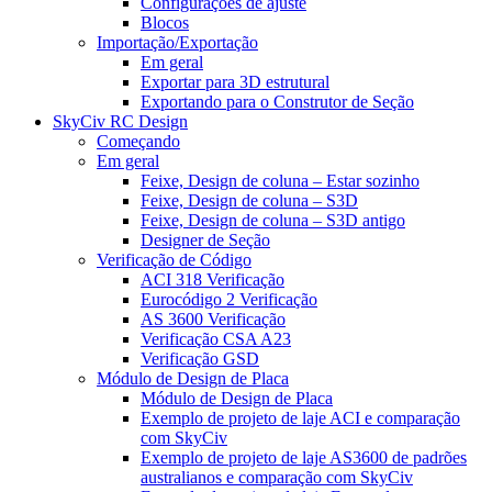
Configurações de ajuste
Blocos
Importação/Exportação
Em geral
Exportar para 3D estrutural
Exportando para o Construtor de Seção
SkyCiv RC Design
Começando
Em geral
Feixe, Design de coluna – Estar sozinho
Feixe, Design de coluna – S3D
Feixe, Design de coluna – S3D antigo
Designer de Seção
Verificação de Código
ACI 318 Verificação
Eurocódigo 2 Verificação
AS 3600 Verificação
Verificação CSA A23
Verificação GSD
Módulo de Design de Placa
Módulo de Design de Placa
Exemplo de projeto de laje ACI e comparação
com SkyCiv
Exemplo de projeto de laje AS3600 de padrões
australianos e comparação com SkyCiv