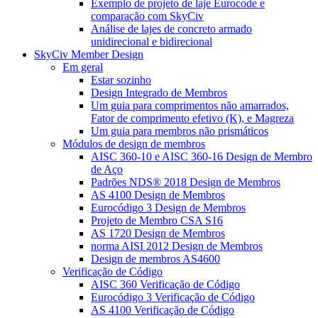
Exemplo de projeto de laje Eurocode e
comparação com SkyCiv
Análise de lajes de concreto armado
unidirecional e bidirecional
SkyCiv Member Design
Em geral
Estar sozinho
Design Integrado de Membros
Um guia para comprimentos não amarrados,
Fator de comprimento efetivo (K), e Magreza
Um guia para membros não prismáticos
Módulos de design de membros
AISC 360-10 e AISC 360-16 Design de Membro
de Aço
Padrões NDS® 2018 Design de Membros
AS 4100 Design de Membros
Eurocódigo 3 Design de Membros
Projeto de Membro CSA S16
AS 1720 Design de Membros
norma AISI 2012 Design de Membros
Design de membros AS4600
Verificação de Código
AISC 360 Verificação de Código
Eurocódigo 3 Verificação de Código
AS 4100 Verificação de Código