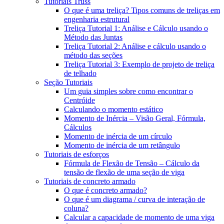
Tutoriais Truss
O que é uma treliça? Tipos comuns de treliças em
engenharia estrutural
Treliça Tutorial 1: Análise e Cálculo usando o
Método das Juntas
Treliça Tutorial 2: Análise e cálculo usando o
método das seções
Treliça Tutorial 3: Exemplo de projeto de treliça
de telhado
Seção Tutoriais
Um guia simples sobre como encontrar o
Centróide
Calculando o momento estático
Momento de Inércia – Visão Geral, Fórmula,
Cálculos
Momento de inércia de um círculo
Momento de inércia de um retângulo
Tutoriais de esforços
Fórmula de Flexão de Tensão – Cálculo da
tensão de flexão de uma seção de viga
Tutoriais de concreto armado
O que é concreto armado?
O que é um diagrama / curva de interação de
coluna?
Calcular a capacidade de momento de uma viga