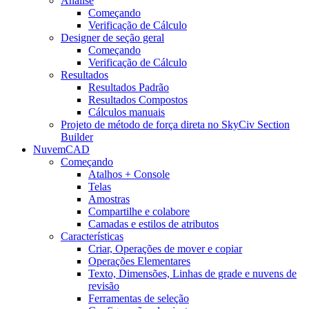
Análise
Começando
Verificação de Cálculo
Designer de seção geral
Começando
Verificação de Cálculo
Resultados
Resultados Padrão
Resultados Compostos
Cálculos manuais
Projeto de método de força direta no SkyCiv Section
Builder
NuvemCAD
Começando
Atalhos + Console
Telas
Amostras
Compartilhe e colabore
Camadas e estilos de atributos
Características
Criar, Operações de mover e copiar
Operações Elementares
Texto, Dimensões, Linhas de grade e nuvens de
revisão
Ferramentas de seleção