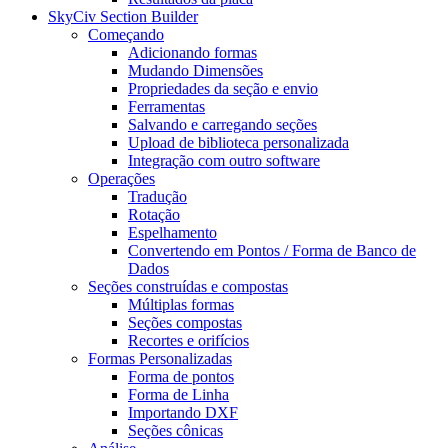
SkyCiv Section Builder
Começando
Adicionando formas
Mudando Dimensões
Propriedades da seção e envio
Ferramentas
Salvando e carregando seções
Upload de biblioteca personalizada
Integração com outro software
Operações
Tradução
Rotação
Espelhamento
Convertendo em Pontos / Forma de Banco de
Dados
Seções construídas e compostas
Múltiplas formas
Seções compostas
Recortes e orifícios
Formas Personalizadas
Forma de pontos
Forma de Linha
Importando DXF
Seções cônicas