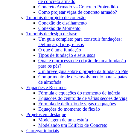
de concreto armado
Concreto Armado vs Concreto Protendido
Como projetar vigas de concreto armado?
Tutoriais de projeto de conexão
Conexão de cisalhamento
Conexão de Momento
Tutoriais de design de base
Um guia completo para construir fundações:
Definição, Tipos, e usos
O que é uma fundação
Tipos de fundação e seus usos
Qual é o processo de criação de uma fundação
para os pés?
Um breve guia sobre o projeto da fundação Pile
Comprimento de desenvolvimento para sapatas
de almofada
Equações e Resumos
Fórmula e equações do momento de inércia
Equações do centroide de várias seções de viga
Fórmula de deflexão de vigas e equações
Equações do momento de flexão
Projetos em destaque
Modelagem de uma estufa
Modelando um Edifício de Concreto
Carregar tutoriais