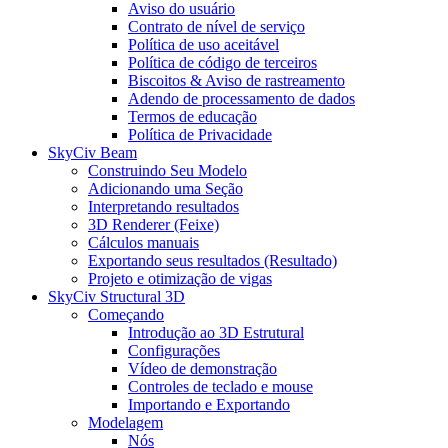
Aviso do usuário
Contrato de nível de serviço
Política de uso aceitável
Política de código de terceiros
Biscoitos & Aviso de rastreamento
Adendo de processamento de dados
Termos de educação
Política de Privacidade
SkyCiv Beam
Construindo Seu Modelo
Adicionando uma Seção
Interpretando resultados
3D Renderer (Feixe)
Cálculos manuais
Exportando seus resultados (Resultado)
Projeto e otimização de vigas
SkyCiv Structural 3D
Começando
Introdução ao 3D Estrutural
Configurações
Vídeo de demonstração
Controles de teclado e mouse
Importando e Exportando
Modelagem
Nós