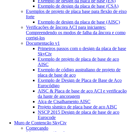
Exemplo de design da placa de base (EN)
Exemplo de design da placa de base (CSA)
Exemplos de projeto de placa base para flexão de eixo
forte
Exemplo de design da placa de base (AISC)
Verificações de âncora ACI para iniciantes:
Compreendendo os modos de falha da âncora e como
corrigi-los
Documentação v1
Primeiros passos com o design da placa de base
SkyCiv
Exemplo de projeto de placa de base de aço
AISC
Exemplo de código australiano de projeto de
placa de base de aço
Exemplo de Design de Placa de Base de Aço
Eurocódigo
AISC & Placa de base de aço ACI e verificação
da haste de ancoragem
Alça de Cisalhamento AISC
Projeto sísmico de placa base de aço AISC
NSCP 2015 Design de placa de base de aço
Eurocode
Muro de Contenção SkyCiv
Começando