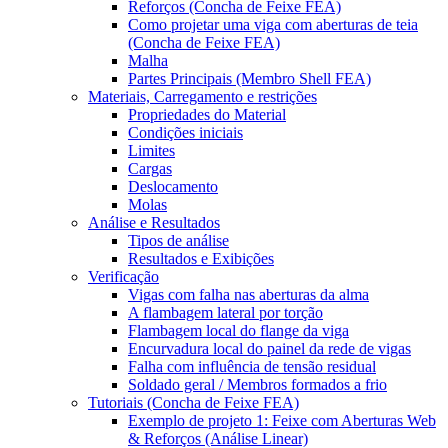
Reforços (Concha de Feixe FEA)
Como projetar uma viga com aberturas de teia
(Concha de Feixe FEA)
Malha
Partes Principais (Membro Shell FEA)
Materiais, Carregamento e restrições
Propriedades do Material
Condições iniciais
Limites
Cargas
Deslocamento
Molas
Análise e Resultados
Tipos de análise
Resultados e Exibições
Verificação
Vigas com falha nas aberturas da alma
A flambagem lateral por torção
Flambagem local do flange da viga
Encurvadura local do painel da rede de vigas
Falha com influência de tensão residual
Soldado geral / Membros formados a frio
Tutoriais (Concha de Feixe FEA)
Exemplo de projeto 1: Feixe com Aberturas Web
& Reforços (Análise Linear)