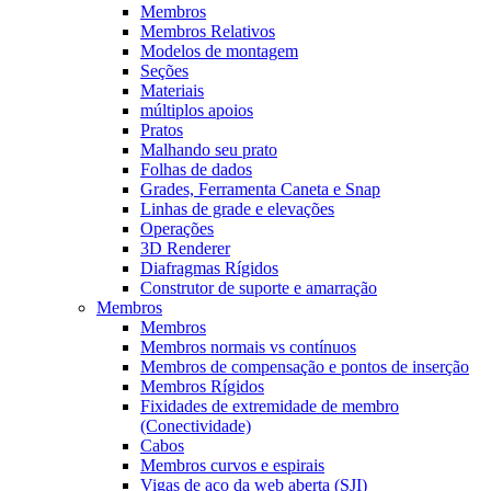
Membros
Membros Relativos
Modelos de montagem
Seções
Materiais
múltiplos apoios
Pratos
Malhando seu prato
Folhas de dados
Grades, Ferramenta Caneta e Snap
Linhas de grade e elevações
Operações
3D Renderer
Diafragmas Rígidos
Construtor de suporte e amarração
Membros
Membros
Membros normais vs contínuos
Membros de compensação e pontos de inserção
Membros Rígidos
Fixidades de extremidade de membro
(Conectividade)
Cabos
Membros curvos e espirais
Vigas de aço da web aberta (SJI)