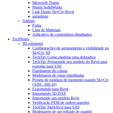
Microsoft Teams
Plugin SolidWorks
Link Duplo SkyCiv-Revit
gafanhoto
Addons
Folga
Lista de Materiais
Aplicativo de comentários detalhados
TechNotes
3D estrutural
Configurações de agrupamento e visibilidade no
SkyCiv 3D
TechTip: Como modelar uma dobradiça
TechTip: Preparando seu modelo do Revit para
exportar para S3D
Flambagem da coluna
Modelagem de vigas empilhadas
Projeto de moldura de momento usando SkyCiv
(AISC 360-10)
Exportando para Revit
Importando 3D DXF
Importando um modelo Revit
Verificação FEM de ordem superior
TechTip: SketchUp para S3D
Modelagem de um telhado de quadril