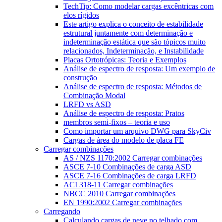
TechTip: Como modelar cargas excêntricas com
elos rígidos
Este artigo explica o conceito de estabilidade
estrutural juntamente com determinação e
indeterminação estática que são tópicos muito
relacionados, Indeterminação, e Instabilidade
Placas Ortotrópicas: Teoria e Exemplos
Análise de espectro de resposta: Um exemplo de
construção
Análise de espectro de resposta: Métodos de
Combinação Modal
LRFD vs ASD
Análise de espectro de resposta: Pratos
membros semi-fixos – teoria e uso
Como importar um arquivo DWG para SkyCiv
Cargas de área do modelo de placa FE
Carregar combinações
AS / NZS 1170:2002 Carregar combinações
ASCE 7-10 Combinações de carga ASD
ASCE 7-16 Combinações de carga LRFD
ACI 318-11 Carregar combinações
NBCC 2010 Carregar combinações
EN 1990:2002 Carregar combinações
Carregando
Calculando cargas de neve no telhado com