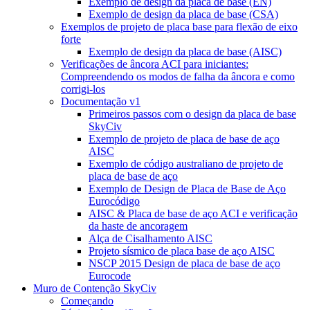
Exemplo de design da placa de base (EN)
Exemplo de design da placa de base (CSA)
Exemplos de projeto de placa base para flexão de eixo
forte
Exemplo de design da placa de base (AISC)
Verificações de âncora ACI para iniciantes:
Compreendendo os modos de falha da âncora e como
corrigi-los
Documentação v1
Primeiros passos com o design da placa de base
SkyCiv
Exemplo de projeto de placa de base de aço
AISC
Exemplo de código australiano de projeto de
placa de base de aço
Exemplo de Design de Placa de Base de Aço
Eurocódigo
AISC & Placa de base de aço ACI e verificação
da haste de ancoragem
Alça de Cisalhamento AISC
Projeto sísmico de placa base de aço AISC
NSCP 2015 Design de placa de base de aço
Eurocode
Muro de Contenção SkyCiv
Começando