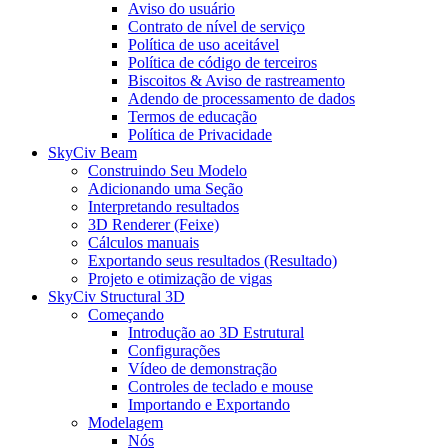
Aviso do usuário
Contrato de nível de serviço
Política de uso aceitável
Política de código de terceiros
Biscoitos & Aviso de rastreamento
Adendo de processamento de dados
Termos de educação
Política de Privacidade
SkyCiv Beam
Construindo Seu Modelo
Adicionando uma Seção
Interpretando resultados
3D Renderer (Feixe)
Cálculos manuais
Exportando seus resultados (Resultado)
Projeto e otimização de vigas
SkyCiv Structural 3D
Começando
Introdução ao 3D Estrutural
Configurações
Vídeo de demonstração
Controles de teclado e mouse
Importando e Exportando
Modelagem
Nós