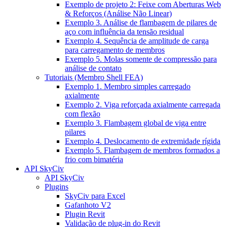
Exemplo de projeto 2: Feixe com Aberturas Web
& Reforços (Análise Não Linear)
Exemplo 3. Análise de flambagem de pilares de
aço com influência da tensão residual
Exemplo 4. Sequência de amplitude de carga
para carregamento de membros
Exemplo 5. Molas somente de compressão para
análise de contato
Tutoriais (Membro Shell FEA)
Exemplo 1. Membro simples carregado
axialmente
Exemplo 2. Viga reforçada axialmente carregada
com flexão
Exemplo 3. Flambagem global de viga entre
pilares
Exemplo 4. Deslocamento de extremidade rígida
Exemplo 5. Flambagem de membros formados a
frio com bimatéria
API SkyCiv
API SkyCiv
Plugins
SkyCiv para Excel
Gafanhoto V2
Plugin Revit
Validação de plug-in do Revit