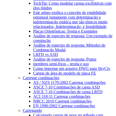
TechTip: Como modelar cargas excêntricas com
elos rígidos
Este artigo explica o conceito de estabilidade
estrutural juntamente com determinação e
indeterminação estática que são tópicos muito
relacionados, Indeterminação, e Instabilidade
Placas Ortotrópicas: Teoria e Exemplos
Análise de espectro de resposta: Um exemplo de
construção
Análise de espectro de resposta: Métodos de
Combinação Modal
LRFD vs ASD
Análise de espectro de resposta: Pratos
membros semi-fixos – teoria e uso
Como importar um arquivo DWG para SkyCiv
Cargas de área do modelo de placa FE
Carregar combinações
AS / NZS 1170:2002 Carregar combinações
ASCE 7-10 Combinações de carga ASD
ASCE 7-16 Combinações de carga LRFD
ACI 318-11 Carregar combinações
NBCC 2010 Carregar combinações
EN 1990:2002 Carregar combinações
Carregando
Calculando cargas de neve no telhado com