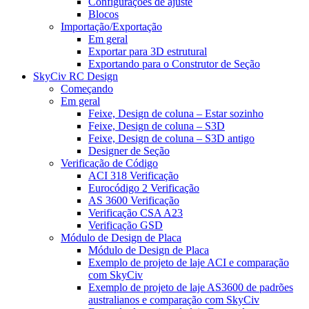
Configurações de ajuste
Blocos
Importação/Exportação
Em geral
Exportar para 3D estrutural
Exportando para o Construtor de Seção
SkyCiv RC Design
Começando
Em geral
Feixe, Design de coluna – Estar sozinho
Feixe, Design de coluna – S3D
Feixe, Design de coluna – S3D antigo
Designer de Seção
Verificação de Código
ACI 318 Verificação
Eurocódigo 2 Verificação
AS 3600 Verificação
Verificação CSA A23
Verificação GSD
Módulo de Design de Placa
Módulo de Design de Placa
Exemplo de projeto de laje ACI e comparação
com SkyCiv
Exemplo de projeto de laje AS3600 de padrões
australianos e comparação com SkyCiv