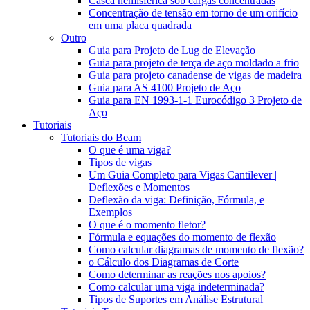
Casca hemisférica sob cargas concentradas
Concentração de tensão em torno de um orifício
em uma placa quadrada
Outro
Guia para Projeto de Lug de Elevação
Guia para projeto de terça de aço moldado a frio
Guia para projeto canadense de vigas de madeira
Guia para AS 4100 Projeto de Aço
Guia para EN 1993-1-1 Eurocódigo 3 Projeto de
Aço
Tutoriais
Tutoriais do Beam
O que é uma viga?
Tipos de vigas
Um Guia Completo para Vigas Cantilever |
Deflexões e Momentos
Deflexão da viga: Definição, Fórmula, e
Exemplos
O que é o momento fletor?
Fórmula e equações do momento de flexão
Como calcular diagramas de momento de flexão?
o Cálculo dos Diagramas de Corte
Como determinar as reações nos apoios?
Como calcular uma viga indeterminada?
Tipos de Suportes em Análise Estrutural