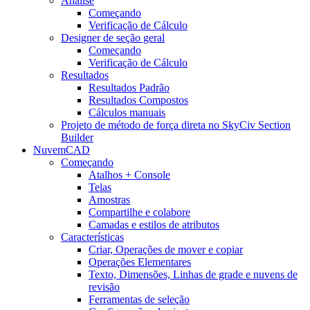
Análise
Começando
Verificação de Cálculo
Designer de seção geral
Começando
Verificação de Cálculo
Resultados
Resultados Padrão
Resultados Compostos
Cálculos manuais
Projeto de método de força direta no SkyCiv Section
Builder
NuvemCAD
Começando
Atalhos + Console
Telas
Amostras
Compartilhe e colabore
Camadas e estilos de atributos
Características
Criar, Operações de mover e copiar
Operações Elementares
Texto, Dimensões, Linhas de grade e nuvens de
revisão
Ferramentas de seleção