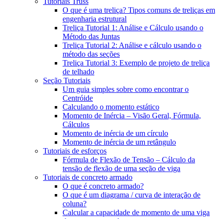
Tutoriais Truss
O que é uma treliça? Tipos comuns de treliças em
engenharia estrutural
Treliça Tutorial 1: Análise e Cálculo usando o
Método das Juntas
Treliça Tutorial 2: Análise e cálculo usando o
método das seções
Treliça Tutorial 3: Exemplo de projeto de treliça
de telhado
Seção Tutoriais
Um guia simples sobre como encontrar o
Centróide
Calculando o momento estático
Momento de Inércia – Visão Geral, Fórmula,
Cálculos
Momento de inércia de um círculo
Momento de inércia de um retângulo
Tutoriais de esforços
Fórmula de Flexão de Tensão – Cálculo da
tensão de flexão de uma seção de viga
Tutoriais de concreto armado
O que é concreto armado?
O que é um diagrama / curva de interação de
coluna?
Calcular a capacidade de momento de uma viga