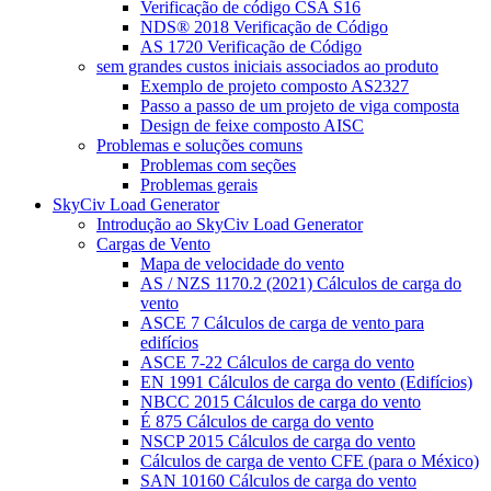
Verificação de código CSA S16
NDS® 2018 Verificação de Código
AS 1720 Verificação de Código
sem grandes custos iniciais associados ao produto
Exemplo de projeto composto AS2327
Passo a passo de um projeto de viga composta
Design de feixe composto AISC
Problemas e soluções comuns
Problemas com seções
Problemas gerais
SkyCiv Load Generator
Introdução ao SkyCiv Load Generator
Cargas de Vento
Mapa de velocidade do vento
AS / NZS 1170.2 (2021) Cálculos de carga do
vento
ASCE 7 Cálculos de carga de vento para
edifícios
ASCE 7-22 Cálculos de carga do vento
EN 1991 Cálculos de carga do vento (Edifícios)
NBCC 2015 Cálculos de carga do vento
É 875 Cálculos de carga do vento
NSCP 2015 Cálculos de carga do vento
Cálculos de carga de vento CFE (para o México)
SAN 10160 Cálculos de carga do vento