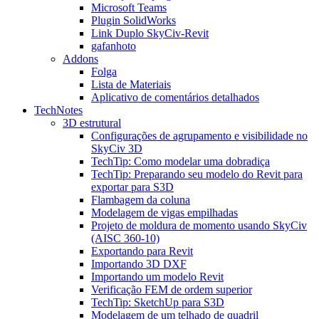
Microsoft Teams
Plugin SolidWorks
Link Duplo SkyCiv-Revit
gafanhoto
Addons
Folga
Lista de Materiais
Aplicativo de comentários detalhados
TechNotes
3D estrutural
Configurações de agrupamento e visibilidade no
SkyCiv 3D
TechTip: Como modelar uma dobradiça
TechTip: Preparando seu modelo do Revit para
exportar para S3D
Flambagem da coluna
Modelagem de vigas empilhadas
Projeto de moldura de momento usando SkyCiv
(AISC 360-10)
Exportando para Revit
Importando 3D DXF
Importando um modelo Revit
Verificação FEM de ordem superior
TechTip: SketchUp para S3D
Modelagem de um telhado de quadril