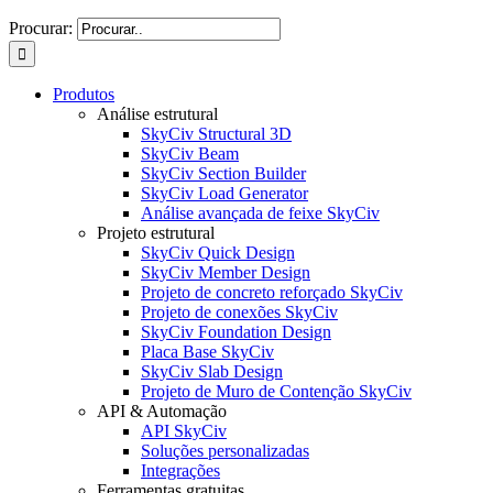
Procurar:
Produtos
Análise estrutural
SkyCiv Structural 3D
SkyCiv Beam
SkyCiv Section Builder
SkyCiv Load Generator
Análise avançada de feixe SkyCiv
Projeto estrutural
SkyCiv Quick Design
SkyCiv Member Design
Projeto de concreto reforçado SkyCiv
Projeto de conexões SkyCiv
SkyCiv Foundation Design
Placa Base SkyCiv
SkyCiv Slab Design
Projeto de Muro de Contenção SkyCiv
API & Automação
API SkyCiv
Soluções personalizadas
Integrações
Ferramentas gratuitas