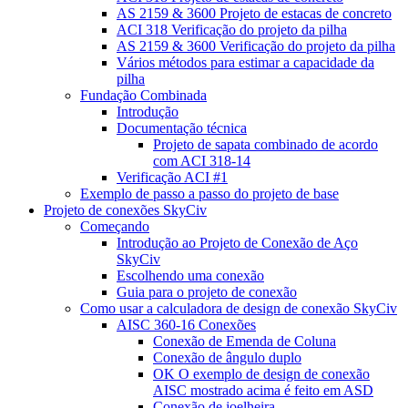
AS 2159 & 3600 Projeto de estacas de concreto
ACI 318 Verificação do projeto da pilha
AS 2159 & 3600 Verificação do projeto da pilha
Vários métodos para estimar a capacidade da
pilha
Fundação Combinada
Introdução
Documentação técnica
Projeto de sapata combinado de acordo
com ACI 318-14
Verificação ACI #1
Exemplo de passo a passo do projeto de base
Projeto de conexões SkyCiv
Começando
Introdução ao Projeto de Conexão de Aço
SkyCiv
Escolhendo uma conexão
Guia para o projeto de conexão
Como usar a calculadora de design de conexão SkyCiv
AISC 360-16 Conexões
Conexão de Emenda de Coluna
Conexão de ângulo duplo
OK O exemplo de design de conexão
AISC mostrado acima é feito em ASD
Conexão de joelheira