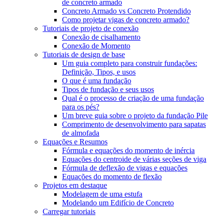
de concreto armado
Concreto Armado vs Concreto Protendido
Como projetar vigas de concreto armado?
Tutoriais de projeto de conexão
Conexão de cisalhamento
Conexão de Momento
Tutoriais de design de base
Um guia completo para construir fundações:
Definição, Tipos, e usos
O que é uma fundação
Tipos de fundação e seus usos
Qual é o processo de criação de uma fundação
para os pés?
Um breve guia sobre o projeto da fundação Pile
Comprimento de desenvolvimento para sapatas
de almofada
Equações e Resumos
Fórmula e equações do momento de inércia
Equações do centroide de várias seções de viga
Fórmula de deflexão de vigas e equações
Equações do momento de flexão
Projetos em destaque
Modelagem de uma estufa
Modelando um Edifício de Concreto
Carregar tutoriais