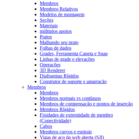
Membros
Membros Relativos
Modelos de montagem
Seções
Materiais
múltiplos apoios
Pratos
Malhando seu prato
Folhas de dados
Grades, Ferramenta Caneta e Snap
Linhas de grade e elevações
Operações
3D Renderer
Diafragmas Rígidos
Construtor de suporte e amarração
Membros
Membros
Membros normais vs contínuos
Membros de compensação e pontos de inserção
Membros Rígidos
Fixidades de extremidade de membro
(Conectividade)
Cabos
Membros curvos e espirais
Vigas de aço da web aberta (SJI)