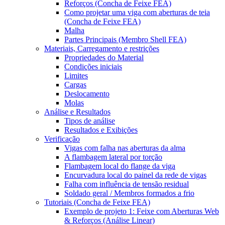
Reforços (Concha de Feixe FEA)
Como projetar uma viga com aberturas de teia
(Concha de Feixe FEA)
Malha
Partes Principais (Membro Shell FEA)
Materiais, Carregamento e restrições
Propriedades do Material
Condições iniciais
Limites
Cargas
Deslocamento
Molas
Análise e Resultados
Tipos de análise
Resultados e Exibições
Verificação
Vigas com falha nas aberturas da alma
A flambagem lateral por torção
Flambagem local do flange da viga
Encurvadura local do painel da rede de vigas
Falha com influência de tensão residual
Soldado geral / Membros formados a frio
Tutoriais (Concha de Feixe FEA)
Exemplo de projeto 1: Feixe com Aberturas Web
& Reforços (Análise Linear)