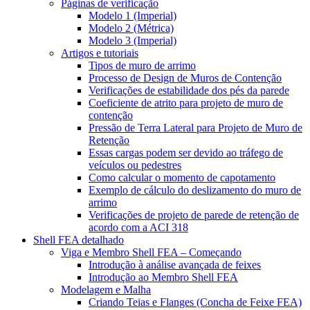
Páginas de verificação
Modelo 1 (Imperial)
Modelo 2 (Métrica)
Modelo 3 (Imperial)
Artigos e tutoriais
Tipos de muro de arrimo
Processo de Design de Muros de Contenção
Verificações de estabilidade dos pés da parede
Coeficiente de atrito para projeto de muro de
contenção
Pressão de Terra Lateral para Projeto de Muro de
Retenção
Essas cargas podem ser devido ao tráfego de
veículos ou pedestres
Como calcular o momento de capotamento
Exemplo de cálculo do deslizamento do muro de
arrimo
Verificações de projeto de parede de retenção de
acordo com a ACI 318
Shell FEA detalhado
Viga e Membro Shell FEA – Começando
Introdução à análise avançada de feixes
Introdução ao Membro Shell FEA
Modelagem e Malha
Criando Teias e Flanges (Concha de Feixe FEA)