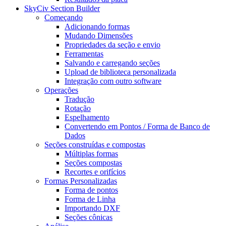
SkyCiv Section Builder
Começando
Adicionando formas
Mudando Dimensões
Propriedades da seção e envio
Ferramentas
Salvando e carregando seções
Upload de biblioteca personalizada
Integração com outro software
Operações
Tradução
Rotação
Espelhamento
Convertendo em Pontos / Forma de Banco de
Dados
Seções construídas e compostas
Múltiplas formas
Seções compostas
Recortes e orifícios
Formas Personalizadas
Forma de pontos
Forma de Linha
Importando DXF
Seções cônicas