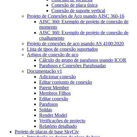
Conexão de placa única
Conexão de suporte vertical
Projeto de Conexões de Aço usando AISC 360-16
AISC 360: Exemplo de projeto de conexão de
momento
AISC 360: Exemplo de projeto de conexão de
cisalhamento
Projeto de conexões de aço usando AS 4100:2020
Lista de tipos de conexão suportados
Artigos de conexão de aço
Cálculo do grupo de parafusos usando ICOR
Parafusos e Conexões Parafusadas
Documentação v1
Adicionar conexão
Editar conjunto de conexão
Parent Member
Membros Filhos
Editar conexão
Parafusos
Soldas
Render Model
Verificações de projecto
Relatório detalhado
Projeto de placas de base SkyCiv