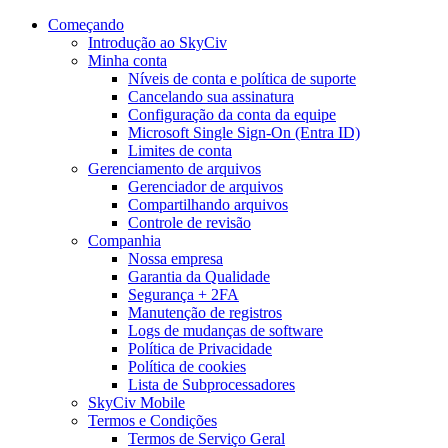
Começando
Introdução ao SkyCiv
Minha conta
Níveis de conta e política de suporte
Cancelando sua assinatura
Configuração da conta da equipe
Microsoft Single Sign-On (Entra ID)
Limites de conta
Gerenciamento de arquivos
Gerenciador de arquivos
Compartilhando arquivos
Controle de revisão
Companhia
Nossa empresa
Garantia da Qualidade
Segurança + 2FA
Manutenção de registros
Logs de mudanças de software
Política de Privacidade
Política de cookies
Lista de Subprocessadores
SkyCiv Mobile
Termos e Condições
Termos de Serviço Geral