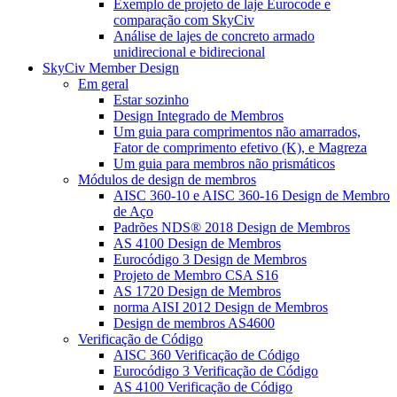
Exemplo de projeto de laje Eurocode e
comparação com SkyCiv
Análise de lajes de concreto armado
unidirecional e bidirecional
SkyCiv Member Design
Em geral
Estar sozinho
Design Integrado de Membros
Um guia para comprimentos não amarrados,
Fator de comprimento efetivo (K), e Magreza
Um guia para membros não prismáticos
Módulos de design de membros
AISC 360-10 e AISC 360-16 Design de Membro
de Aço
Padrões NDS® 2018 Design de Membros
AS 4100 Design de Membros
Eurocódigo 3 Design de Membros
Projeto de Membro CSA S16
AS 1720 Design de Membros
norma AISI 2012 Design de Membros
Design de membros AS4600
Verificação de Código
AISC 360 Verificação de Código
Eurocódigo 3 Verificação de Código
AS 4100 Verificação de Código