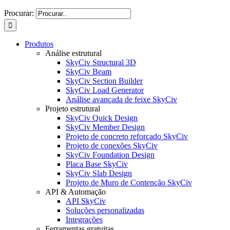
Procurar:
Produtos
Análise estrutural
SkyCiv Structural 3D
SkyCiv Beam
SkyCiv Section Builder
SkyCiv Load Generator
Análise avançada de feixe SkyCiv
Projeto estrutural
SkyCiv Quick Design
SkyCiv Member Design
Projeto de concreto reforçado SkyCiv
Projeto de conexões SkyCiv
SkyCiv Foundation Design
Placa Base SkyCiv
SkyCiv Slab Design
Projeto de Muro de Contenção SkyCiv
API & Automação
API SkyCiv
Soluções personalizadas
Integrações
Ferramentas gratuitas