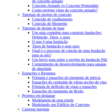
de concreto armado
Concreto Armado vs Concreto Protendido
Como projetar vigas de concreto armado?
Tutoriais de projeto de conexão
Conexão de cisalhamento
Conexão de Momento
Tutoriais de design de base
Um guia completo para construir fundações:
Definição, Tipos, e usos
O que é uma fundação
Tipos de fundação e seus usos
Qual é o processo de criação de uma fundação
para os pés?
Um breve guia sobre o projeto da fundação Pile
Comprimento de desenvolvimento para sapatas
de almofada
Equações e Resumos
Fórmula e equações do momento de inércia
Equações do centroide de várias seções de viga
Fórmula de deflexão de vigas e equações
Equações do momento de flexão
Projetos em destaque
Modelagem de uma estufa
Modelando um Edifício de Concreto
Carregar tutoriais