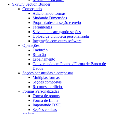
SkyCiv Section Builder
Começando
Adicionando formas
Mudando Dimensões
Propriedades da seção e envio
Ferramentas
Salvando e carregando seções
Upload de biblioteca personalizada
Integração com outro software
Operações
Tradução
Rotação
Espelhamento
Convertendo em Pontos / Forma de Banco de
Dados
Seções construídas e compostas
Múltiplas formas
Seções compostas
Recortes e orifícios
Formas Personalizadas
Forma de pontos
Forma de Linha
Importando DXF
Seções cônicas