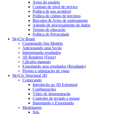
Aviso do usuário
Contrato de nível de serviço
Política de uso aceitável
Política de código de terceiros
Biscoitos & Aviso de rastreamento
Adendo de processamento de dados
Termos de educação
Política de Privacidade
SkyCiv Beam
Construindo Seu Modelo
Adicionando uma Seção
Interpretando resultados
3D Renderer (Feixe)
Cálculos manuais
Exportando seus resultados (Resultado)
Projeto e otimização de vigas
SkyCiv Structural 3D
Começando
Introdução ao 3D Estrutural
Configurações
Vídeo de demonstração
Controles de teclado e mouse
Importando e Exportando
Modelagem
Nós