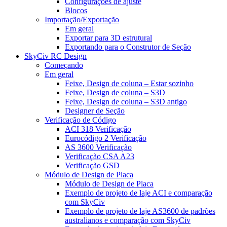
Configurações de ajuste
Blocos
Importação/Exportação
Em geral
Exportar para 3D estrutural
Exportando para o Construtor de Seção
SkyCiv RC Design
Começando
Em geral
Feixe, Design de coluna – Estar sozinho
Feixe, Design de coluna – S3D
Feixe, Design de coluna – S3D antigo
Designer de Seção
Verificação de Código
ACI 318 Verificação
Eurocódigo 2 Verificação
AS 3600 Verificação
Verificação CSA A23
Verificação GSD
Módulo de Design de Placa
Módulo de Design de Placa
Exemplo de projeto de laje ACI e comparação
com SkyCiv
Exemplo de projeto de laje AS3600 de padrões
australianos e comparação com SkyCiv