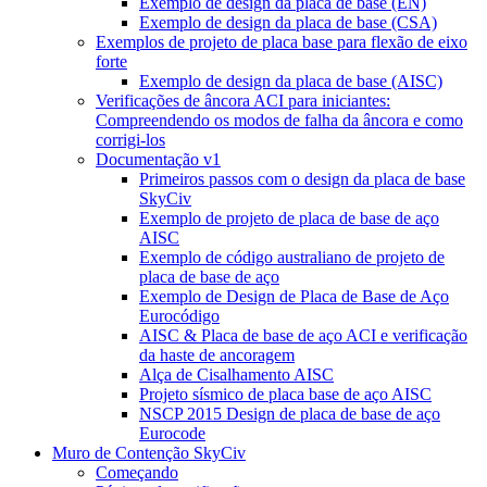
Exemplo de design da placa de base (EN)
Exemplo de design da placa de base (CSA)
Exemplos de projeto de placa base para flexão de eixo
forte
Exemplo de design da placa de base (AISC)
Verificações de âncora ACI para iniciantes:
Compreendendo os modos de falha da âncora e como
corrigi-los
Documentação v1
Primeiros passos com o design da placa de base
SkyCiv
Exemplo de projeto de placa de base de aço
AISC
Exemplo de código australiano de projeto de
placa de base de aço
Exemplo de Design de Placa de Base de Aço
Eurocódigo
AISC & Placa de base de aço ACI e verificação
da haste de ancoragem
Alça de Cisalhamento AISC
Projeto sísmico de placa base de aço AISC
NSCP 2015 Design de placa de base de aço
Eurocode
Muro de Contenção SkyCiv
Começando