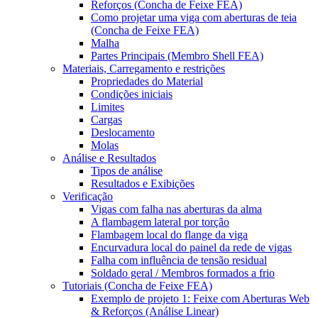
Reforços (Concha de Feixe FEA)
Como projetar uma viga com aberturas de teia
(Concha de Feixe FEA)
Malha
Partes Principais (Membro Shell FEA)
Materiais, Carregamento e restrições
Propriedades do Material
Condições iniciais
Limites
Cargas
Deslocamento
Molas
Análise e Resultados
Tipos de análise
Resultados e Exibições
Verificação
Vigas com falha nas aberturas da alma
A flambagem lateral por torção
Flambagem local do flange da viga
Encurvadura local do painel da rede de vigas
Falha com influência de tensão residual
Soldado geral / Membros formados a frio
Tutoriais (Concha de Feixe FEA)
Exemplo de projeto 1: Feixe com Aberturas Web
& Reforços (Análise Linear)