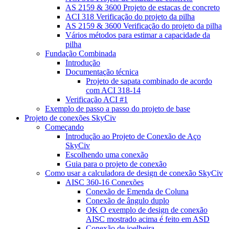
AS 2159 & 3600 Projeto de estacas de concreto
ACI 318 Verificação do projeto da pilha
AS 2159 & 3600 Verificação do projeto da pilha
Vários métodos para estimar a capacidade da
pilha
Fundação Combinada
Introdução
Documentação técnica
Projeto de sapata combinado de acordo
com ACI 318-14
Verificação ACI #1
Exemplo de passo a passo do projeto de base
Projeto de conexões SkyCiv
Começando
Introdução ao Projeto de Conexão de Aço
SkyCiv
Escolhendo uma conexão
Guia para o projeto de conexão
Como usar a calculadora de design de conexão SkyCiv
AISC 360-16 Conexões
Conexão de Emenda de Coluna
Conexão de ângulo duplo
OK O exemplo de design de conexão
AISC mostrado acima é feito em ASD
Conexão de joelheira