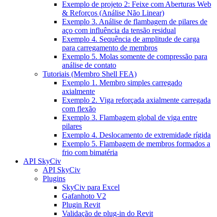
Exemplo de projeto 2: Feixe com Aberturas Web
& Reforços (Análise Não Linear)
Exemplo 3. Análise de flambagem de pilares de
aço com influência da tensão residual
Exemplo 4. Sequência de amplitude de carga
para carregamento de membros
Exemplo 5. Molas somente de compressão para
análise de contato
Tutoriais (Membro Shell FEA)
Exemplo 1. Membro simples carregado
axialmente
Exemplo 2. Viga reforçada axialmente carregada
com flexão
Exemplo 3. Flambagem global de viga entre
pilares
Exemplo 4. Deslocamento de extremidade rígida
Exemplo 5. Flambagem de membros formados a
frio com bimatéria
API SkyCiv
API SkyCiv
Plugins
SkyCiv para Excel
Gafanhoto V2
Plugin Revit
Validação de plug-in do Revit