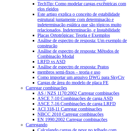
TechTip: Como modelar cargas excêntricas com
elos rígidos
Este artigo explica o conceito de estabilidade
estrutural juntamente com determinação e
indeterminação estática que são tópicos muito
relacionados, Indeterminação, e Instabilidade
Placas Ortotrópicas: Teoria e Exemplos
Análise de espectro de resposta: Um exemplo de
construção
Análise de espectro de resposta: Métodos de
Combinação Modal
LRFD vs ASD
Análise de espectro de resposta: Pratos
membros semi-fixos – teoria e uso
Como importar um arquivo DWG para SkyCiv
Cargas de área do modelo de placa FE
Carregar combinações
AS / NZS 1170:2002 Carregar combinações
ASCE 7-10 Combinações de carga ASD
ASCE 7-16 Combinações de carga LRFD
ACI 318-11 Carregar combinações
NBCC 2010 Carregar combinações
EN 1990:2002 Carregar combinações
Carregando
Calculando cargas de neve no telhado com