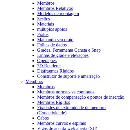
Membros
Membros Relativos
Modelos de montagem
Seções
Materiais
múltiplos apoios
Pratos
Malhando seu prato
Folhas de dados
Grades, Ferramenta Caneta e Snap
Linhas de grade e elevações
Operações
3D Renderer
Diafragmas Rígidos
Construtor de suporte e amarração
Membros
Membros
Membros normais vs contínuos
Membros de compensação e pontos de inserção
Membros Rígidos
Fixidades de extremidade de membro
(Conectividade)
Cabos
Membros curvos e espirais
Vigas de aço da web aberta (SJI)