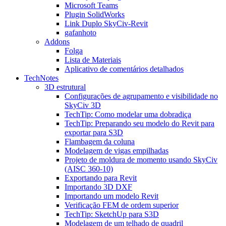
Microsoft Teams
Plugin SolidWorks
Link Duplo SkyCiv-Revit
gafanhoto
Addons
Folga
Lista de Materiais
Aplicativo de comentários detalhados
TechNotes
3D estrutural
Configurações de agrupamento e visibilidade no
SkyCiv 3D
TechTip: Como modelar uma dobradiça
TechTip: Preparando seu modelo do Revit para
exportar para S3D
Flambagem da coluna
Modelagem de vigas empilhadas
Projeto de moldura de momento usando SkyCiv
(AISC 360-10)
Exportando para Revit
Importando 3D DXF
Importando um modelo Revit
Verificação FEM de ordem superior
TechTip: SketchUp para S3D
Modelagem de um telhado de quadril