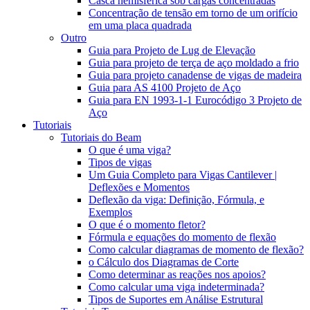
Casca hemisférica sob cargas concentradas
Concentração de tensão em torno de um orifício
em uma placa quadrada
Outro
Guia para Projeto de Lug de Elevação
Guia para projeto de terça de aço moldado a frio
Guia para projeto canadense de vigas de madeira
Guia para AS 4100 Projeto de Aço
Guia para EN 1993-1-1 Eurocódigo 3 Projeto de
Aço
Tutoriais
Tutoriais do Beam
O que é uma viga?
Tipos de vigas
Um Guia Completo para Vigas Cantilever |
Deflexões e Momentos
Deflexão da viga: Definição, Fórmula, e
Exemplos
O que é o momento fletor?
Fórmula e equações do momento de flexão
Como calcular diagramas de momento de flexão?
o Cálculo dos Diagramas de Corte
Como determinar as reações nos apoios?
Como calcular uma viga indeterminada?
Tipos de Suportes em Análise Estrutural