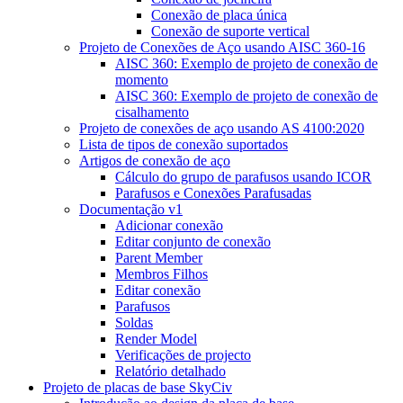
Conexão de placa única
Conexão de suporte vertical
Projeto de Conexões de Aço usando AISC 360-16
AISC 360: Exemplo de projeto de conexão de
momento
AISC 360: Exemplo de projeto de conexão de
cisalhamento
Projeto de conexões de aço usando AS 4100:2020
Lista de tipos de conexão suportados
Artigos de conexão de aço
Cálculo do grupo de parafusos usando ICOR
Parafusos e Conexões Parafusadas
Documentação v1
Adicionar conexão
Editar conjunto de conexão
Parent Member
Membros Filhos
Editar conexão
Parafusos
Soldas
Render Model
Verificações de projecto
Relatório detalhado
Projeto de placas de base SkyCiv