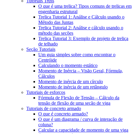
Tutoriais Truss
O que é uma treliça? Tipos comuns de treliças em
engenharia estrutural
Treliça Tutorial 1: Análise e Cálculo usando o
Método das Juntas
Treliça Tutorial 2: Análise e cálculo usando o
método das seções
Treliça Tutorial 3: Exemplo de projeto de treliça
de telhado
Seção Tutoriais
Um guia simples sobre como encontrar o
Centróide
Calculando o momento estático
Momento de Inércia – Visão Geral, Fórmula,
Cálculos
Momento de inércia de um círculo
Momento de inércia de um retângulo
Tutoriais de esforços
Fórmula de Flexão de Tensão – Cálculo da
tensão de flexão de uma seção de viga
Tutoriais de concreto armado
O que é concreto armado?
O que é um diagrama / curva de interação de
coluna?
Calcular a capacidade de momento de uma viga