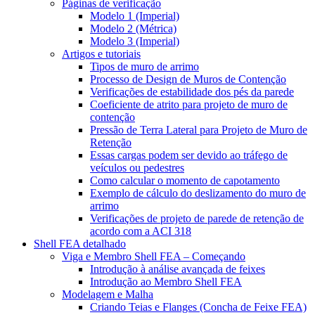
Páginas de verificação
Modelo 1 (Imperial)
Modelo 2 (Métrica)
Modelo 3 (Imperial)
Artigos e tutoriais
Tipos de muro de arrimo
Processo de Design de Muros de Contenção
Verificações de estabilidade dos pés da parede
Coeficiente de atrito para projeto de muro de
contenção
Pressão de Terra Lateral para Projeto de Muro de
Retenção
Essas cargas podem ser devido ao tráfego de
veículos ou pedestres
Como calcular o momento de capotamento
Exemplo de cálculo do deslizamento do muro de
arrimo
Verificações de projeto de parede de retenção de
acordo com a ACI 318
Shell FEA detalhado
Viga e Membro Shell FEA – Começando
Introdução à análise avançada de feixes
Introdução ao Membro Shell FEA
Modelagem e Malha
Criando Teias e Flanges (Concha de Feixe FEA)