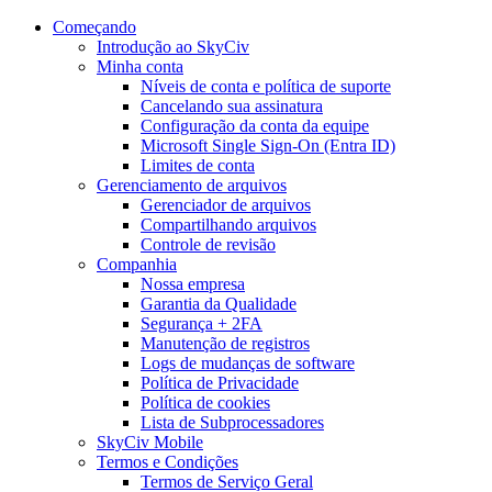
Começando
Introdução ao SkyCiv
Minha conta
Níveis de conta e política de suporte
Cancelando sua assinatura
Configuração da conta da equipe
Microsoft Single Sign-On (Entra ID)
Limites de conta
Gerenciamento de arquivos
Gerenciador de arquivos
Compartilhando arquivos
Controle de revisão
Companhia
Nossa empresa
Garantia da Qualidade
Segurança + 2FA
Manutenção de registros
Logs de mudanças de software
Política de Privacidade
Política de cookies
Lista de Subprocessadores
SkyCiv Mobile
Termos e Condições
Termos de Serviço Geral