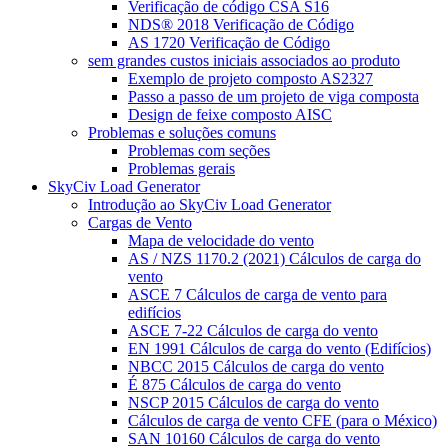
Verificação de código CSA S16
NDS® 2018 Verificação de Código
AS 1720 Verificação de Código
sem grandes custos iniciais associados ao produto
Exemplo de projeto composto AS2327
Passo a passo de um projeto de viga composta
Design de feixe composto AISC
Problemas e soluções comuns
Problemas com seções
Problemas gerais
SkyCiv Load Generator
Introdução ao SkyCiv Load Generator
Cargas de Vento
Mapa de velocidade do vento
AS / NZS 1170.2 (2021) Cálculos de carga do
vento
ASCE 7 Cálculos de carga de vento para
edifícios
ASCE 7-22 Cálculos de carga do vento
EN 1991 Cálculos de carga do vento (Edifícios)
NBCC 2015 Cálculos de carga do vento
É 875 Cálculos de carga do vento
NSCP 2015 Cálculos de carga do vento
Cálculos de carga de vento CFE (para o México)
SAN 10160 Cálculos de carga do vento