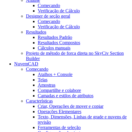
Análise
Começando
Verificação de Cálculo
Designer de seção geral
Começando
Verificação de Cálculo
Resultados
Resultados Padrão
Resultados Compostos
Cálculos manuais
Projeto de método de força direta no SkyCiv Section
Builder
NuvemCAD
Começando
Atalhos + Console
Telas
Amostras
Compartilhe e colabore
Camadas e estilos de atributos
Características
Criar, Operações de mover e copiar
Operações Elementares
Texto, Dimensões, Linhas de grade e nuvens de
revisão
Ferramentas de seleção