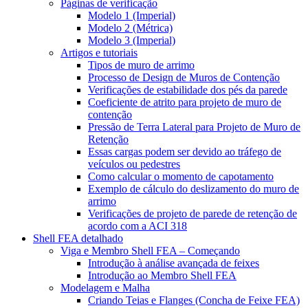
Páginas de verificação
Modelo 1 (Imperial)
Modelo 2 (Métrica)
Modelo 3 (Imperial)
Artigos e tutoriais
Tipos de muro de arrimo
Processo de Design de Muros de Contenção
Verificações de estabilidade dos pés da parede
Coeficiente de atrito para projeto de muro de
contenção
Pressão de Terra Lateral para Projeto de Muro de
Retenção
Essas cargas podem ser devido ao tráfego de
veículos ou pedestres
Como calcular o momento de capotamento
Exemplo de cálculo do deslizamento do muro de
arrimo
Verificações de projeto de parede de retenção de
acordo com a ACI 318
Shell FEA detalhado
Viga e Membro Shell FEA – Começando
Introdução à análise avançada de feixes
Introdução ao Membro Shell FEA
Modelagem e Malha
Criando Teias e Flanges (Concha de Feixe FEA)