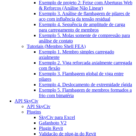
Exemplo de projeto 2: Feixe com Aberturas Web
& Reforços (Análise Não Linear)
Exemplo 3. Análise de flambagem de pilares de
aço com influência da tensão residual
Exemplo 4. Sequência de amplitude de carga
para carregamento de membros
Exemplo 5. Molas somente de compressão para
análise de contato
Tutoriais (Membro Shell FEA)
Exemplo 1. Membro simples carregado
axialmente
Exemplo 2. Viga reforçada axialmente carregada
com flexão
Exemplo 3. Flambagem global de viga entre
pilares
Exemplo 4. Deslocamento de extremidade rígida
Exemplo 5. Flambagem de membros formados a
frio com bimatéria
API SkyCiv
API SkyCiv
Plugins
SkyCiv para Excel
Gafanhoto V2
Plugin Revit
Validação de plug-in do Revit