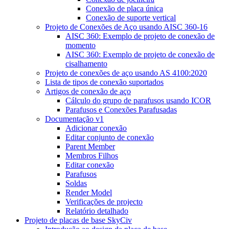
Conexão de placa única
Conexão de suporte vertical
Projeto de Conexões de Aço usando AISC 360-16
AISC 360: Exemplo de projeto de conexão de
momento
AISC 360: Exemplo de projeto de conexão de
cisalhamento
Projeto de conexões de aço usando AS 4100:2020
Lista de tipos de conexão suportados
Artigos de conexão de aço
Cálculo do grupo de parafusos usando ICOR
Parafusos e Conexões Parafusadas
Documentação v1
Adicionar conexão
Editar conjunto de conexão
Parent Member
Membros Filhos
Editar conexão
Parafusos
Soldas
Render Model
Verificações de projecto
Relatório detalhado
Projeto de placas de base SkyCiv