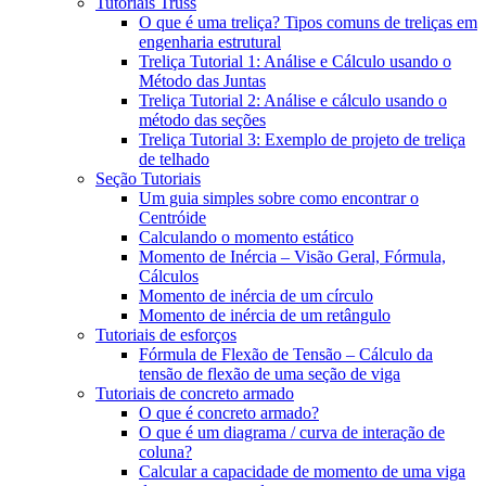
Tutoriais Truss
O que é uma treliça? Tipos comuns de treliças em
engenharia estrutural
Treliça Tutorial 1: Análise e Cálculo usando o
Método das Juntas
Treliça Tutorial 2: Análise e cálculo usando o
método das seções
Treliça Tutorial 3: Exemplo de projeto de treliça
de telhado
Seção Tutoriais
Um guia simples sobre como encontrar o
Centróide
Calculando o momento estático
Momento de Inércia – Visão Geral, Fórmula,
Cálculos
Momento de inércia de um círculo
Momento de inércia de um retângulo
Tutoriais de esforços
Fórmula de Flexão de Tensão – Cálculo da
tensão de flexão de uma seção de viga
Tutoriais de concreto armado
O que é concreto armado?
O que é um diagrama / curva de interação de
coluna?
Calcular a capacidade de momento de uma viga