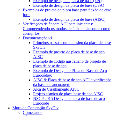
Exemplo de design da placa de base (EN)
Exemplo de design da placa de base (CSA)
Exemplos de projeto de placa base para flexão de eixo
forte
Exemplo de design da placa de base (AISC)
Verificações de âncora ACI para iniciantes:
Compreendendo os modos de falha da âncora e como
corrigi-los
Documentação v1
Primeiros passos com o design da placa de base
SkyCiv
Exemplo de projeto de placa de base de aço
AISC
Exemplo de código australiano de projeto de
placa de base de aço
Exemplo de Design de Placa de Base de Aço
Eurocódigo
AISC & Placa de base de aço ACI e verificação
da haste de ancoragem
Alça de Cisalhamento AISC
Projeto sísmico de placa base de aço AISC
NSCP 2015 Design de placa de base de aço
Eurocode
Muro de Contenção SkyCiv
Começando