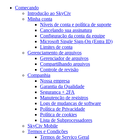
Começando
Introdução ao SkyCiv
Minha conta
Níveis de conta e política de suporte
Cancelando sua assinatura
Configuração da conta da equipe
Microsoft Single Sign-On (Entra ID)
Limites de conta
Gerenciamento de arquivos
Gerenciador de arquivos
Compartilhando arquivos
Controle de revisão
Companhia
Nossa empresa
Garantia da Qualidade
Segurança + 2FA
Manutenção de registros
Logs de mudanças de software
Política de Privacidade
Política de cookies
Lista de Subprocessadores
SkyCiv Mobile
Termos e Condições
Termos de Serviço Geral