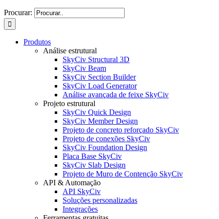
Procurar:
Produtos
Análise estrutural
SkyCiv Structural 3D
SkyCiv Beam
SkyCiv Section Builder
SkyCiv Load Generator
Análise avançada de feixe SkyCiv
Projeto estrutural
SkyCiv Quick Design
SkyCiv Member Design
Projeto de concreto reforçado SkyCiv
Projeto de conexões SkyCiv
SkyCiv Foundation Design
Placa Base SkyCiv
SkyCiv Slab Design
Projeto de Muro de Contenção SkyCiv
API & Automação
API SkyCiv
Soluções personalizadas
Integrações
Ferramentas gratuitas