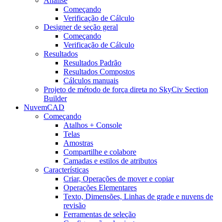
Análise
Começando
Verificação de Cálculo
Designer de seção geral
Começando
Verificação de Cálculo
Resultados
Resultados Padrão
Resultados Compostos
Cálculos manuais
Projeto de método de força direta no SkyCiv Section
Builder
NuvemCAD
Começando
Atalhos + Console
Telas
Amostras
Compartilhe e colabore
Camadas e estilos de atributos
Características
Criar, Operações de mover e copiar
Operações Elementares
Texto, Dimensões, Linhas de grade e nuvens de
revisão
Ferramentas de seleção