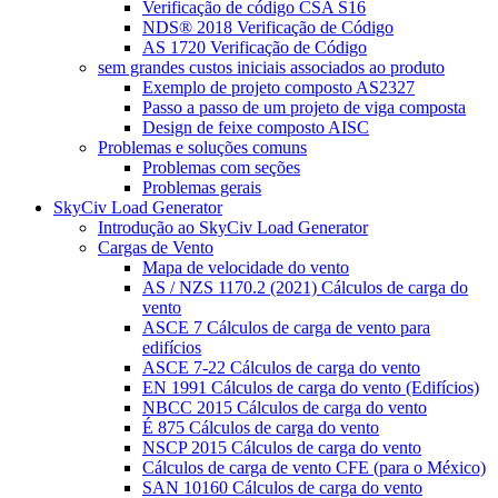
Verificação de código CSA S16
NDS® 2018 Verificação de Código
AS 1720 Verificação de Código
sem grandes custos iniciais associados ao produto
Exemplo de projeto composto AS2327
Passo a passo de um projeto de viga composta
Design de feixe composto AISC
Problemas e soluções comuns
Problemas com seções
Problemas gerais
SkyCiv Load Generator
Introdução ao SkyCiv Load Generator
Cargas de Vento
Mapa de velocidade do vento
AS / NZS 1170.2 (2021) Cálculos de carga do
vento
ASCE 7 Cálculos de carga de vento para
edifícios
ASCE 7-22 Cálculos de carga do vento
EN 1991 Cálculos de carga do vento (Edifícios)
NBCC 2015 Cálculos de carga do vento
É 875 Cálculos de carga do vento
NSCP 2015 Cálculos de carga do vento
Cálculos de carga de vento CFE (para o México)
SAN 10160 Cálculos de carga do vento