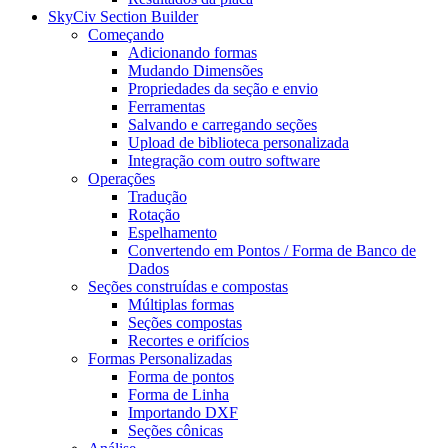
SkyCiv Section Builder
Começando
Adicionando formas
Mudando Dimensões
Propriedades da seção e envio
Ferramentas
Salvando e carregando seções
Upload de biblioteca personalizada
Integração com outro software
Operações
Tradução
Rotação
Espelhamento
Convertendo em Pontos / Forma de Banco de
Dados
Seções construídas e compostas
Múltiplas formas
Seções compostas
Recortes e orifícios
Formas Personalizadas
Forma de pontos
Forma de Linha
Importando DXF
Seções cônicas