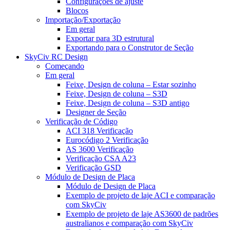
Configurações de ajuste
Blocos
Importação/Exportação
Em geral
Exportar para 3D estrutural
Exportando para o Construtor de Seção
SkyCiv RC Design
Começando
Em geral
Feixe, Design de coluna – Estar sozinho
Feixe, Design de coluna – S3D
Feixe, Design de coluna – S3D antigo
Designer de Seção
Verificação de Código
ACI 318 Verificação
Eurocódigo 2 Verificação
AS 3600 Verificação
Verificação CSA A23
Verificação GSD
Módulo de Design de Placa
Módulo de Design de Placa
Exemplo de projeto de laje ACI e comparação
com SkyCiv
Exemplo de projeto de laje AS3600 de padrões
australianos e comparação com SkyCiv