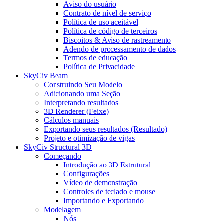
Aviso do usuário
Contrato de nível de serviço
Política de uso aceitável
Política de código de terceiros
Biscoitos & Aviso de rastreamento
Adendo de processamento de dados
Termos de educação
Política de Privacidade
SkyCiv Beam
Construindo Seu Modelo
Adicionando uma Seção
Interpretando resultados
3D Renderer (Feixe)
Cálculos manuais
Exportando seus resultados (Resultado)
Projeto e otimização de vigas
SkyCiv Structural 3D
Começando
Introdução ao 3D Estrutural
Configurações
Vídeo de demonstração
Controles de teclado e mouse
Importando e Exportando
Modelagem
Nós