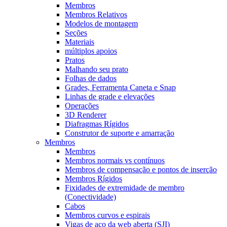
Membros
Membros Relativos
Modelos de montagem
Seções
Materiais
múltiplos apoios
Pratos
Malhando seu prato
Folhas de dados
Grades, Ferramenta Caneta e Snap
Linhas de grade e elevações
Operações
3D Renderer
Diafragmas Rígidos
Construtor de suporte e amarração
Membros
Membros
Membros normais vs contínuos
Membros de compensação e pontos de inserção
Membros Rígidos
Fixidades de extremidade de membro
(Conectividade)
Cabos
Membros curvos e espirais
Vigas de aço da web aberta (SJI)