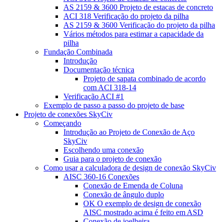
AS 2159 & 3600 Projeto de estacas de concreto
ACI 318 Verificação do projeto da pilha
AS 2159 & 3600 Verificação do projeto da pilha
Vários métodos para estimar a capacidade da
pilha
Fundação Combinada
Introdução
Documentação técnica
Projeto de sapata combinado de acordo
com ACI 318-14
Verificação ACI #1
Exemplo de passo a passo do projeto de base
Projeto de conexões SkyCiv
Começando
Introdução ao Projeto de Conexão de Aço
SkyCiv
Escolhendo uma conexão
Guia para o projeto de conexão
Como usar a calculadora de design de conexão SkyCiv
AISC 360-16 Conexões
Conexão de Emenda de Coluna
Conexão de ângulo duplo
OK O exemplo de design de conexão
AISC mostrado acima é feito em ASD
Conexão de joelheira