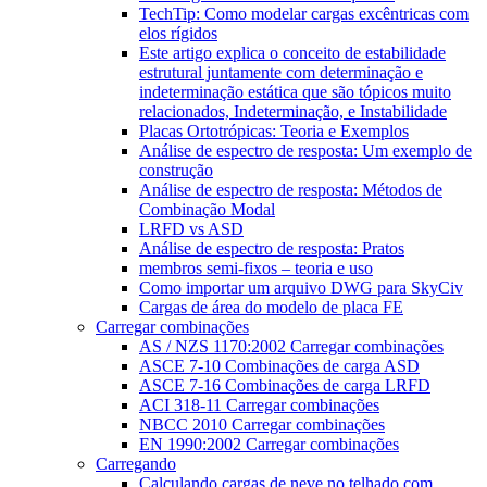
TechTip: Como modelar cargas excêntricas com
elos rígidos
Este artigo explica o conceito de estabilidade
estrutural juntamente com determinação e
indeterminação estática que são tópicos muito
relacionados, Indeterminação, e Instabilidade
Placas Ortotrópicas: Teoria e Exemplos
Análise de espectro de resposta: Um exemplo de
construção
Análise de espectro de resposta: Métodos de
Combinação Modal
LRFD vs ASD
Análise de espectro de resposta: Pratos
membros semi-fixos – teoria e uso
Como importar um arquivo DWG para SkyCiv
Cargas de área do modelo de placa FE
Carregar combinações
AS / NZS 1170:2002 Carregar combinações
ASCE 7-10 Combinações de carga ASD
ASCE 7-16 Combinações de carga LRFD
ACI 318-11 Carregar combinações
NBCC 2010 Carregar combinações
EN 1990:2002 Carregar combinações
Carregando
Calculando cargas de neve no telhado com