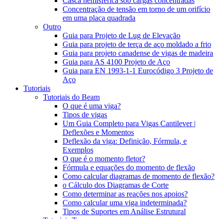
Casca hemisférica sob cargas concentradas
Concentração de tensão em torno de um orifício
em uma placa quadrada
Outro
Guia para Projeto de Lug de Elevação
Guia para projeto de terça de aço moldado a frio
Guia para projeto canadense de vigas de madeira
Guia para AS 4100 Projeto de Aço
Guia para EN 1993-1-1 Eurocódigo 3 Projeto de
Aço
Tutoriais
Tutoriais do Beam
O que é uma viga?
Tipos de vigas
Um Guia Completo para Vigas Cantilever |
Deflexões e Momentos
Deflexão da viga: Definição, Fórmula, e
Exemplos
O que é o momento fletor?
Fórmula e equações do momento de flexão
Como calcular diagramas de momento de flexão?
o Cálculo dos Diagramas de Corte
Como determinar as reações nos apoios?
Como calcular uma viga indeterminada?
Tipos de Suportes em Análise Estrutural