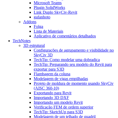
Microsoft Teams
Plugin SolidWorks
Link Duplo SkyCiv-Revit
gafanhoto
Addons
Folga
Lista de Materiais
Aplicativo de comentários detalhados
TechNotes
3D estrutural
Configurações de agrupamento e visibilidade no
SkyCiv 3D
TechTip: Como modelar uma dobradiça
TechTip: Preparando seu modelo do Revit para
exportar para S3D
Flambagem da coluna
Modelagem de vigas empilhadas
Projeto de moldura de momento usando SkyCiv
(AISC 360-10)
Exportando para Revit
Importando 3D DXF
Importando um modelo Revit
Verificação FEM de ordem superior
TechTip: SketchUp para S3D
Modelagem de um telhado de quadril