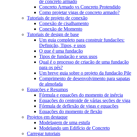
de concreto armado
Concreto Armado vs Concreto Protendido
Como projetar vigas de concreto armado?
Tutoriais de projeto de conexão
Conexão de cisalhamento
Conexão de Momento
Tutoriais de design de base
Um guia completo para construir fundações:
Definição, Tipos, e usos
O que é uma fundação
Tipos de fundação e seus usos
Qual é o processo de criação de uma fundação
para os pés?
Um breve guia sobre o projeto da fundação Pile
Comprimento de desenvolvimento para sapatas
de almofada
Equações e Resumos
Fórmula e equações do momento de inércia
Equações do centroide de várias seções de viga
Fórmula de deflexão de vigas e equações
Equações do momento de flexão
Projetos em destaque
Modelagem de uma estufa
Modelando um Edifício de Concreto
Carregar tutoriais