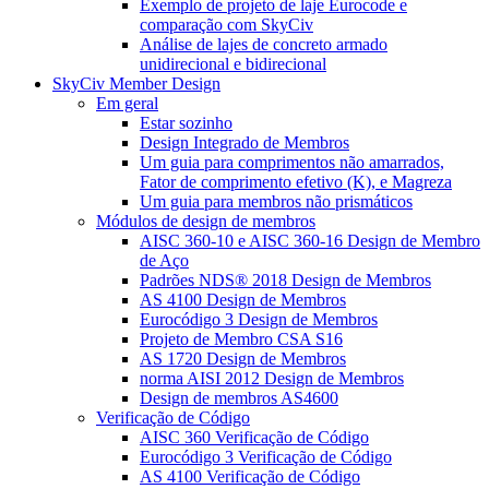
Exemplo de projeto de laje Eurocode e
comparação com SkyCiv
Análise de lajes de concreto armado
unidirecional e bidirecional
SkyCiv Member Design
Em geral
Estar sozinho
Design Integrado de Membros
Um guia para comprimentos não amarrados,
Fator de comprimento efetivo (K), e Magreza
Um guia para membros não prismáticos
Módulos de design de membros
AISC 360-10 e AISC 360-16 Design de Membro
de Aço
Padrões NDS® 2018 Design de Membros
AS 4100 Design de Membros
Eurocódigo 3 Design de Membros
Projeto de Membro CSA S16
AS 1720 Design de Membros
norma AISI 2012 Design de Membros
Design de membros AS4600
Verificação de Código
AISC 360 Verificação de Código
Eurocódigo 3 Verificação de Código
AS 4100 Verificação de Código