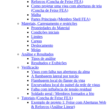
Reforços (Concha de Feixe FEA)
Como projetar uma viga com aberturas de teia
(Concha de Feixe FEA)
Malha
Partes Principais (Membro Shell FEA)
Materiais, Carregamento e restrições
Propriedades do Material
Condições iniciais
Limites
Cargas
Deslocamento
Molas
Análise e Resultados
Tipos de análise
Resultados e Exibições
Verificação
Vigas com falha nas aberturas da alma
A flambagem lateral por torção
Flambagem local do flange da viga
Encurvadura local do painel da rede de vigas
Falha com influência de tensão residual
Soldado geral / Membros formados a frio
Tutoriais (Concha de Feixe FEA)
Exemplo de projeto 1: Feixe com Aberturas Web
& Reforços (Análise Linear)