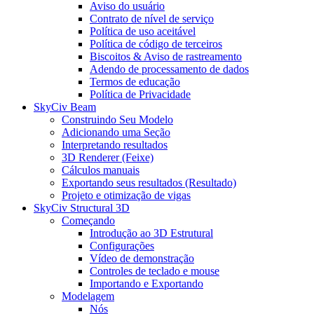
Aviso do usuário
Contrato de nível de serviço
Política de uso aceitável
Política de código de terceiros
Biscoitos & Aviso de rastreamento
Adendo de processamento de dados
Termos de educação
Política de Privacidade
SkyCiv Beam
Construindo Seu Modelo
Adicionando uma Seção
Interpretando resultados
3D Renderer (Feixe)
Cálculos manuais
Exportando seus resultados (Resultado)
Projeto e otimização de vigas
SkyCiv Structural 3D
Começando
Introdução ao 3D Estrutural
Configurações
Vídeo de demonstração
Controles de teclado e mouse
Importando e Exportando
Modelagem
Nós