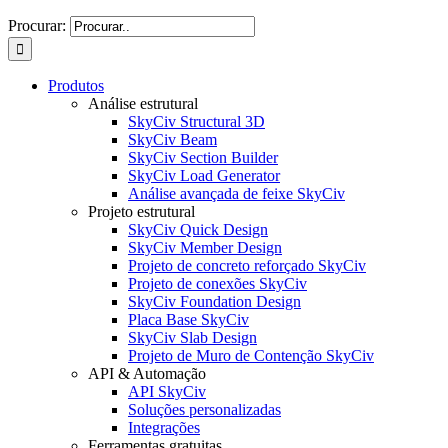
Procurar:
Produtos
Análise estrutural
SkyCiv Structural 3D
SkyCiv Beam
SkyCiv Section Builder
SkyCiv Load Generator
Análise avançada de feixe SkyCiv
Projeto estrutural
SkyCiv Quick Design
SkyCiv Member Design
Projeto de concreto reforçado SkyCiv
Projeto de conexões SkyCiv
SkyCiv Foundation Design
Placa Base SkyCiv
SkyCiv Slab Design
Projeto de Muro de Contenção SkyCiv
API & Automação
API SkyCiv
Soluções personalizadas
Integrações
Ferramentas gratuitas