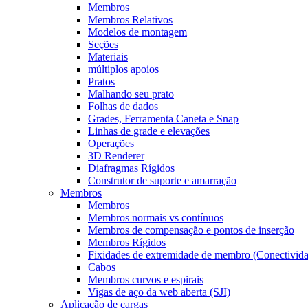
Membros
Membros Relativos
Modelos de montagem
Seções
Materiais
múltiplos apoios
Pratos
Malhando seu prato
Folhas de dados
Grades, Ferramenta Caneta e Snap
Linhas de grade e elevações
Operações
3D Renderer
Diafragmas Rígidos
Construtor de suporte e amarração
Membros
Membros
Membros normais vs contínuos
Membros de compensação e pontos de inserção
Membros Rígidos
Fixidades de extremidade de membro (Conectivid
Cabos
Membros curvos e espirais
Vigas de aço da web aberta (SJI)
Aplicação de cargas