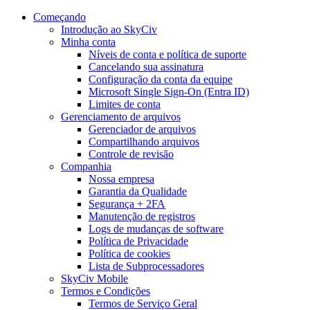
Começando
Introdução ao SkyCiv
Minha conta
Níveis de conta e política de suporte
Cancelando sua assinatura
Configuração da conta da equipe
Microsoft Single Sign-On (Entra ID)
Limites de conta
Gerenciamento de arquivos
Gerenciador de arquivos
Compartilhando arquivos
Controle de revisão
Companhia
Nossa empresa
Garantia da Qualidade
Segurança + 2FA
Manutenção de registros
Logs de mudanças de software
Política de Privacidade
Política de cookies
Lista de Subprocessadores
SkyCiv Mobile
Termos e Condições
Termos de Serviço Geral