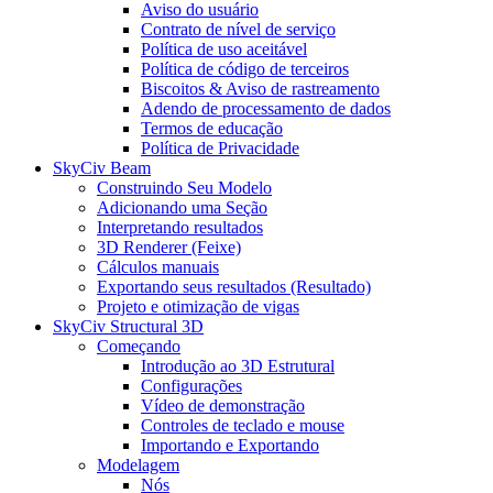
Aviso do usuário
Contrato de nível de serviço
Política de uso aceitável
Política de código de terceiros
Biscoitos & Aviso de rastreamento
Adendo de processamento de dados
Termos de educação
Política de Privacidade
SkyCiv Beam
Construindo Seu Modelo
Adicionando uma Seção
Interpretando resultados
3D Renderer (Feixe)
Cálculos manuais
Exportando seus resultados (Resultado)
Projeto e otimização de vigas
SkyCiv Structural 3D
Começando
Introdução ao 3D Estrutural
Configurações
Vídeo de demonstração
Controles de teclado e mouse
Importando e Exportando
Modelagem
Nós