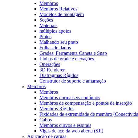
Membros
Membros Relativos
Modelos de montagem
Seções
Materiais
múltiplos apoios
Pratos
Malhando seu prato
Folhas de dados
Grades, Ferramenta Caneta e Snap
Linhas de grade e elevações
Operações
3D Renderer
Diafragmas Rígidos
Construtor de suporte e amarração
Membros
Membros
Membros normais vs contínuos
Membros de compensação e pontos de inserção
Membros Rígidos
Fixidades de extremidade de membro (Conectivid
Cabos
Membros curvos e espirais
Vigas de aço da web aberta (SJI)
Aplicação de cargas