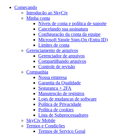
Começando
Introdução ao SkyCiv
Minha conta
Níveis de conta e política de suporte
Cancelando sua assinatura
Configuração da conta da equipe
Microsoft Single Sign-On (Entra ID)
Limites de conta
Gerenciamento de arquivos
Gerenciador de arquivos
Compartilhando arquivos
Controle de revisão
Companhia
Nossa empresa
Garantia da Qualidade
Segurança + 2FA
Manutenção de registros
Logs de mudanças de software
Política de Privacidade
Política de cookies
Lista de Subprocessadores
SkyCiv Mobile
Termos e Condições
Termos de Serviço Geral