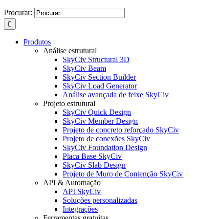
Procurar:
Produtos
Análise estrutural
SkyCiv Structural 3D
SkyCiv Beam
SkyCiv Section Builder
SkyCiv Load Generator
Análise avançada de feixe SkyCiv
Projeto estrutural
SkyCiv Quick Design
SkyCiv Member Design
Projeto de concreto reforçado SkyCiv
Projeto de conexões SkyCiv
SkyCiv Foundation Design
Placa Base SkyCiv
SkyCiv Slab Design
Projeto de Muro de Contenção SkyCiv
API & Automação
API SkyCiv
Soluções personalizadas
Integrações
Ferramentas gratuitas