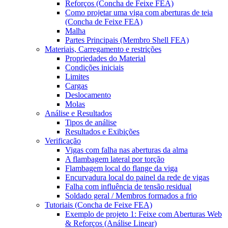
Reforços (Concha de Feixe FEA)
Como projetar uma viga com aberturas de teia
(Concha de Feixe FEA)
Malha
Partes Principais (Membro Shell FEA)
Materiais, Carregamento e restrições
Propriedades do Material
Condições iniciais
Limites
Cargas
Deslocamento
Molas
Análise e Resultados
Tipos de análise
Resultados e Exibições
Verificação
Vigas com falha nas aberturas da alma
A flambagem lateral por torção
Flambagem local do flange da viga
Encurvadura local do painel da rede de vigas
Falha com influência de tensão residual
Soldado geral / Membros formados a frio
Tutoriais (Concha de Feixe FEA)
Exemplo de projeto 1: Feixe com Aberturas Web
& Reforços (Análise Linear)