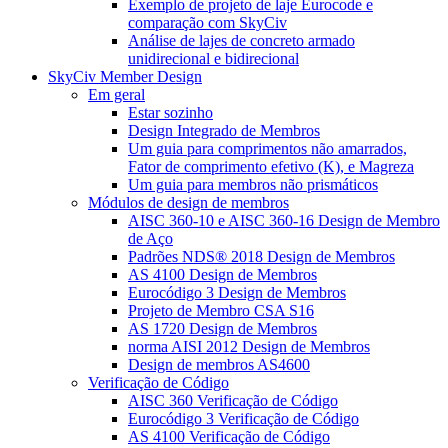
Exemplo de projeto de laje Eurocode e
comparação com SkyCiv
Análise de lajes de concreto armado
unidirecional e bidirecional
SkyCiv Member Design
Em geral
Estar sozinho
Design Integrado de Membros
Um guia para comprimentos não amarrados,
Fator de comprimento efetivo (K), e Magreza
Um guia para membros não prismáticos
Módulos de design de membros
AISC 360-10 e AISC 360-16 Design de Membro
de Aço
Padrões NDS® 2018 Design de Membros
AS 4100 Design de Membros
Eurocódigo 3 Design de Membros
Projeto de Membro CSA S16
AS 1720 Design de Membros
norma AISI 2012 Design de Membros
Design de membros AS4600
Verificação de Código
AISC 360 Verificação de Código
Eurocódigo 3 Verificação de Código
AS 4100 Verificação de Código