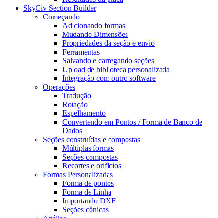
SkyCiv Section Builder
Começando
Adicionando formas
Mudando Dimensões
Propriedades da seção e envio
Ferramentas
Salvando e carregando seções
Upload de biblioteca personalizada
Integração com outro software
Operações
Tradução
Rotação
Espelhamento
Convertendo em Pontos / Forma de Banco de
Dados
Seções construídas e compostas
Múltiplas formas
Seções compostas
Recortes e orifícios
Formas Personalizadas
Forma de pontos
Forma de Linha
Importando DXF
Seções cônicas