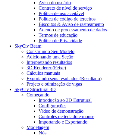
Aviso do usuário
Contrato de nível de serviço
Política de uso aceitável
Política de código de terceiros
Biscoitos & Aviso de rastreamento
Adendo de processamento de dados
Termos de educação
Política de Privacidade
SkyCiv Beam
Construindo Seu Modelo
Adicionando uma Seção
Interpretando resultados
3D Renderer (Feixe)
Cálculos manuais
Exportando seus resultados (Resultado)
Projeto e otimização de vigas
SkyCiv Structural 3D
Começando
Introdução ao 3D Estrutural
Configurações
Vídeo de demonstração
Controles de teclado e mouse
Importando e Exportando
Modelagem
Nós