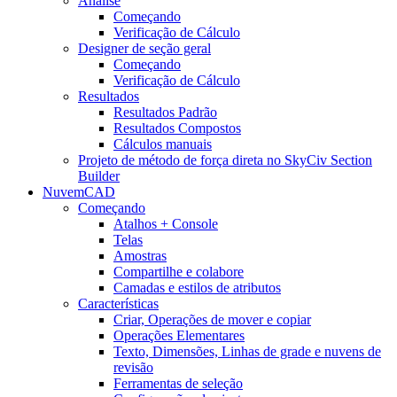
Análise
Começando
Verificação de Cálculo
Designer de seção geral
Começando
Verificação de Cálculo
Resultados
Resultados Padrão
Resultados Compostos
Cálculos manuais
Projeto de método de força direta no SkyCiv Section
Builder
NuvemCAD
Começando
Atalhos + Console
Telas
Amostras
Compartilhe e colabore
Camadas e estilos de atributos
Características
Criar, Operações de mover e copiar
Operações Elementares
Texto, Dimensões, Linhas de grade e nuvens de
revisão
Ferramentas de seleção