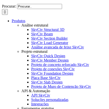
Procurar:
Produtos
Análise estrutural
SkyCiv Structural 3D
SkyCiv Beam
SkyCiv Section Builder
SkyCiv Load Generator
Análise avançada de feixe SkyCiv
Projeto estrutural
SkyCiv Quick Design
SkyCiv Member Design
Projeto de concreto reforçado SkyCiv
Projeto de conexões SkyCiv
SkyCiv Foundation Design
Placa Base SkyCiv
SkyCiv Slab Design
Projeto de Muro de Contenção SkyCiv
API & Automação
API SkyCiv
Soluções personalizadas
Integrações
Ferramentas gratuitas