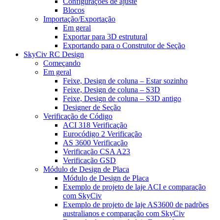
Configurações de ajuste
Blocos
Importação/Exportação
Em geral
Exportar para 3D estrutural
Exportando para o Construtor de Seção
SkyCiv RC Design
Começando
Em geral
Feixe, Design de coluna – Estar sozinho
Feixe, Design de coluna – S3D
Feixe, Design de coluna – S3D antigo
Designer de Seção
Verificação de Código
ACI 318 Verificação
Eurocódigo 2 Verificação
AS 3600 Verificação
Verificação CSA A23
Verificação GSD
Módulo de Design de Placa
Módulo de Design de Placa
Exemplo de projeto de laje ACI e comparação
com SkyCiv
Exemplo de projeto de laje AS3600 de padrões
australianos e comparação com SkyCiv