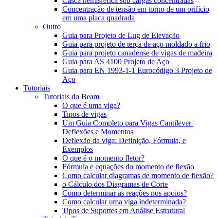
Casca hemisférica sob cargas concentradas
Concentração de tensão em torno de um orifício
em uma placa quadrada
Outro
Guia para Projeto de Lug de Elevação
Guia para projeto de terça de aço moldado a frio
Guia para projeto canadense de vigas de madeira
Guia para AS 4100 Projeto de Aço
Guia para EN 1993-1-1 Eurocódigo 3 Projeto de
Aço
Tutoriais
Tutoriais do Beam
O que é uma viga?
Tipos de vigas
Um Guia Completo para Vigas Cantilever |
Deflexões e Momentos
Deflexão da viga: Definição, Fórmula, e
Exemplos
O que é o momento fletor?
Fórmula e equações do momento de flexão
Como calcular diagramas de momento de flexão?
o Cálculo dos Diagramas de Corte
Como determinar as reações nos apoios?
Como calcular uma viga indeterminada?
Tipos de Suportes em Análise Estrutural