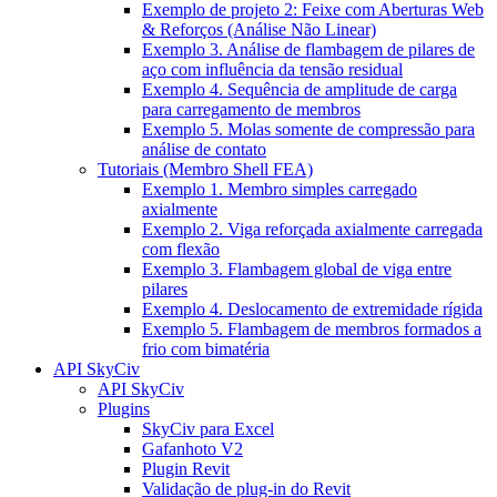
Exemplo de projeto 2: Feixe com Aberturas Web
& Reforços (Análise Não Linear)
Exemplo 3. Análise de flambagem de pilares de
aço com influência da tensão residual
Exemplo 4. Sequência de amplitude de carga
para carregamento de membros
Exemplo 5. Molas somente de compressão para
análise de contato
Tutoriais (Membro Shell FEA)
Exemplo 1. Membro simples carregado
axialmente
Exemplo 2. Viga reforçada axialmente carregada
com flexão
Exemplo 3. Flambagem global de viga entre
pilares
Exemplo 4. Deslocamento de extremidade rígida
Exemplo 5. Flambagem de membros formados a
frio com bimatéria
API SkyCiv
API SkyCiv
Plugins
SkyCiv para Excel
Gafanhoto V2
Plugin Revit
Validação de plug-in do Revit