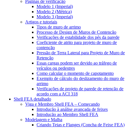
Páginas de verificação
Modelo 1 (Imperial)
Modelo 2 (Métrica)
Modelo 3 (Imperial)
Artigos e tutoriais
Tipos de muro de arrimo
Processo de Design de Muros de Contenção
Verificações de estabilidade dos pés da parede
Coeficiente de atrito para projeto de muro de
contenção
Pressão de Terra Lateral para Projeto de Muro de
Retenção
Essas cargas podem ser devido ao tráfego de
veículos ou pedestres
Como calcular o momento de capotamento
Exemplo de cálculo do deslizamento do muro de
arrimo
Verificações de projeto de parede de retenção de
acordo com a ACI 318
Shell FEA detalhado
Viga e Membro Shell FEA – Começando
Introdução à análise avançada de feixes
Introdução ao Membro Shell FEA
Modelagem e Malha
Criando Teias e Flanges (Concha de Feixe FEA)