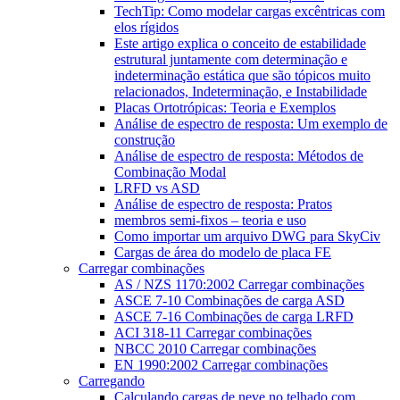
TechTip: Como modelar cargas excêntricas com
elos rígidos
Este artigo explica o conceito de estabilidade
estrutural juntamente com determinação e
indeterminação estática que são tópicos muito
relacionados, Indeterminação, e Instabilidade
Placas Ortotrópicas: Teoria e Exemplos
Análise de espectro de resposta: Um exemplo de
construção
Análise de espectro de resposta: Métodos de
Combinação Modal
LRFD vs ASD
Análise de espectro de resposta: Pratos
membros semi-fixos – teoria e uso
Como importar um arquivo DWG para SkyCiv
Cargas de área do modelo de placa FE
Carregar combinações
AS / NZS 1170:2002 Carregar combinações
ASCE 7-10 Combinações de carga ASD
ASCE 7-16 Combinações de carga LRFD
ACI 318-11 Carregar combinações
NBCC 2010 Carregar combinações
EN 1990:2002 Carregar combinações
Carregando
Calculando cargas de neve no telhado com