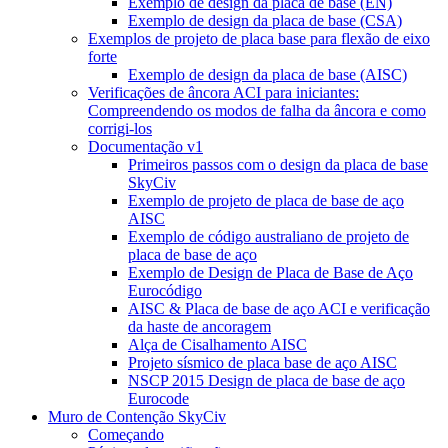
Exemplo de design da placa de base (EN)
Exemplo de design da placa de base (CSA)
Exemplos de projeto de placa base para flexão de eixo
forte
Exemplo de design da placa de base (AISC)
Verificações de âncora ACI para iniciantes:
Compreendendo os modos de falha da âncora e como
corrigi-los
Documentação v1
Primeiros passos com o design da placa de base
SkyCiv
Exemplo de projeto de placa de base de aço
AISC
Exemplo de código australiano de projeto de
placa de base de aço
Exemplo de Design de Placa de Base de Aço
Eurocódigo
AISC & Placa de base de aço ACI e verificação
da haste de ancoragem
Alça de Cisalhamento AISC
Projeto sísmico de placa base de aço AISC
NSCP 2015 Design de placa de base de aço
Eurocode
Muro de Contenção SkyCiv
Começando