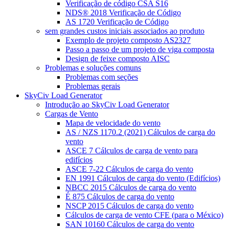
Verificação de código CSA S16
NDS® 2018 Verificação de Código
AS 1720 Verificação de Código
sem grandes custos iniciais associados ao produto
Exemplo de projeto composto AS2327
Passo a passo de um projeto de viga composta
Design de feixe composto AISC
Problemas e soluções comuns
Problemas com seções
Problemas gerais
SkyCiv Load Generator
Introdução ao SkyCiv Load Generator
Cargas de Vento
Mapa de velocidade do vento
AS / NZS 1170.2 (2021) Cálculos de carga do
vento
ASCE 7 Cálculos de carga de vento para
edifícios
ASCE 7-22 Cálculos de carga do vento
EN 1991 Cálculos de carga do vento (Edifícios)
NBCC 2015 Cálculos de carga do vento
É 875 Cálculos de carga do vento
NSCP 2015 Cálculos de carga do vento
Cálculos de carga de vento CFE (para o México)
SAN 10160 Cálculos de carga do vento