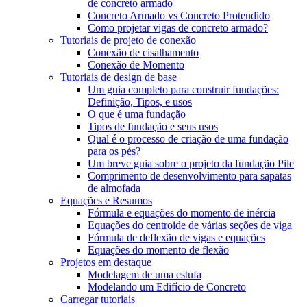
de concreto armado
Concreto Armado vs Concreto Protendido
Como projetar vigas de concreto armado?
Tutoriais de projeto de conexão
Conexão de cisalhamento
Conexão de Momento
Tutoriais de design de base
Um guia completo para construir fundações:
Definição, Tipos, e usos
O que é uma fundação
Tipos de fundação e seus usos
Qual é o processo de criação de uma fundação
para os pés?
Um breve guia sobre o projeto da fundação Pile
Comprimento de desenvolvimento para sapatas
de almofada
Equações e Resumos
Fórmula e equações do momento de inércia
Equações do centroide de várias seções de viga
Fórmula de deflexão de vigas e equações
Equações do momento de flexão
Projetos em destaque
Modelagem de uma estufa
Modelando um Edifício de Concreto
Carregar tutoriais