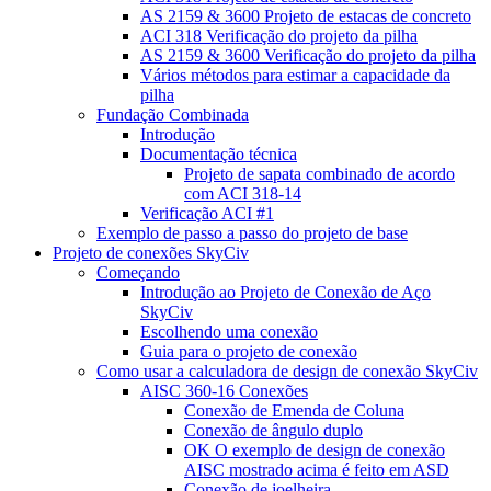
AS 2159 & 3600 Projeto de estacas de concreto
ACI 318 Verificação do projeto da pilha
AS 2159 & 3600 Verificação do projeto da pilha
Vários métodos para estimar a capacidade da
pilha
Fundação Combinada
Introdução
Documentação técnica
Projeto de sapata combinado de acordo
com ACI 318-14
Verificação ACI #1
Exemplo de passo a passo do projeto de base
Projeto de conexões SkyCiv
Começando
Introdução ao Projeto de Conexão de Aço
SkyCiv
Escolhendo uma conexão
Guia para o projeto de conexão
Como usar a calculadora de design de conexão SkyCiv
AISC 360-16 Conexões
Conexão de Emenda de Coluna
Conexão de ângulo duplo
OK O exemplo de design de conexão
AISC mostrado acima é feito em ASD
Conexão de joelheira