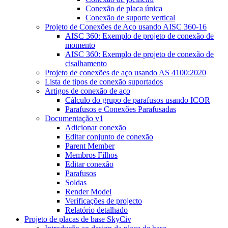
Conexão de placa única
Conexão de suporte vertical
Projeto de Conexões de Aço usando AISC 360-16
AISC 360: Exemplo de projeto de conexão de
momento
AISC 360: Exemplo de projeto de conexão de
cisalhamento
Projeto de conexões de aço usando AS 4100:2020
Lista de tipos de conexão suportados
Artigos de conexão de aço
Cálculo do grupo de parafusos usando ICOR
Parafusos e Conexões Parafusadas
Documentação v1
Adicionar conexão
Editar conjunto de conexão
Parent Member
Membros Filhos
Editar conexão
Parafusos
Soldas
Render Model
Verificações de projecto
Relatório detalhado
Projeto de placas de base SkyCiv