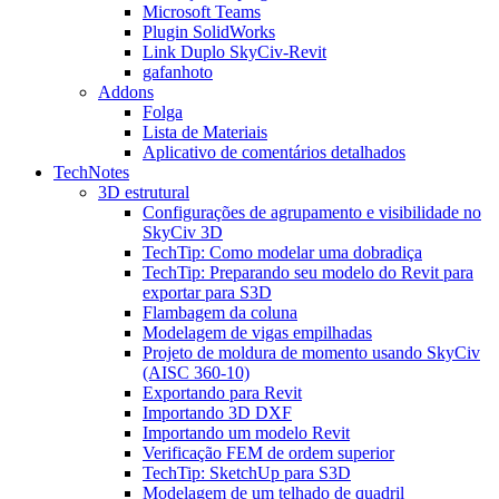
Microsoft Teams
Plugin SolidWorks
Link Duplo SkyCiv-Revit
gafanhoto
Addons
Folga
Lista de Materiais
Aplicativo de comentários detalhados
TechNotes
3D estrutural
Configurações de agrupamento e visibilidade no
SkyCiv 3D
TechTip: Como modelar uma dobradiça
TechTip: Preparando seu modelo do Revit para
exportar para S3D
Flambagem da coluna
Modelagem de vigas empilhadas
Projeto de moldura de momento usando SkyCiv
(AISC 360-10)
Exportando para Revit
Importando 3D DXF
Importando um modelo Revit
Verificação FEM de ordem superior
TechTip: SketchUp para S3D
Modelagem de um telhado de quadril