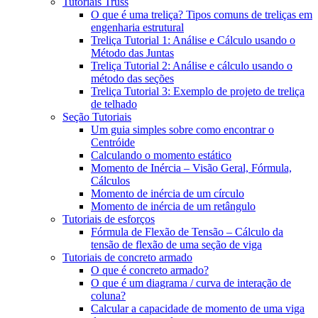
Tutoriais Truss
O que é uma treliça? Tipos comuns de treliças em
engenharia estrutural
Treliça Tutorial 1: Análise e Cálculo usando o
Método das Juntas
Treliça Tutorial 2: Análise e cálculo usando o
método das seções
Treliça Tutorial 3: Exemplo de projeto de treliça
de telhado
Seção Tutoriais
Um guia simples sobre como encontrar o
Centróide
Calculando o momento estático
Momento de Inércia – Visão Geral, Fórmula,
Cálculos
Momento de inércia de um círculo
Momento de inércia de um retângulo
Tutoriais de esforços
Fórmula de Flexão de Tensão – Cálculo da
tensão de flexão de uma seção de viga
Tutoriais de concreto armado
O que é concreto armado?
O que é um diagrama / curva de interação de
coluna?
Calcular a capacidade de momento de uma viga