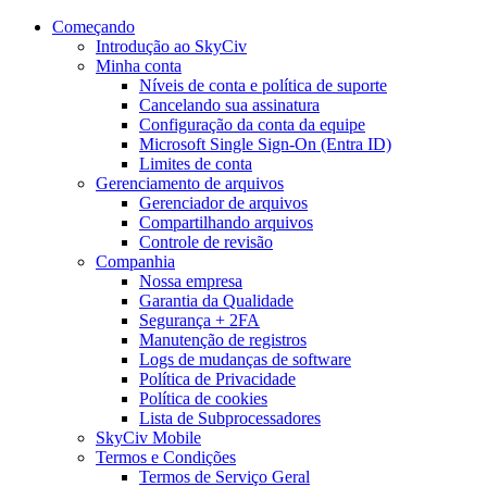
Começando
Introdução ao SkyCiv
Minha conta
Níveis de conta e política de suporte
Cancelando sua assinatura
Configuração da conta da equipe
Microsoft Single Sign-On (Entra ID)
Limites de conta
Gerenciamento de arquivos
Gerenciador de arquivos
Compartilhando arquivos
Controle de revisão
Companhia
Nossa empresa
Garantia da Qualidade
Segurança + 2FA
Manutenção de registros
Logs de mudanças de software
Política de Privacidade
Política de cookies
Lista de Subprocessadores
SkyCiv Mobile
Termos e Condições
Termos de Serviço Geral