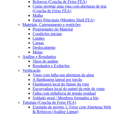
Reforços (Concha de Feixe FEA)
Como projetar uma viga com aberturas de teia
(Concha de Feixe FEA)
Malha
Partes Principais (Membro Shell FEA)
Materiais, Carregamento e restrições
Propriedades do Material
Condições iniciais
Limites
Cargas
Deslocamento
Molas
Análise e Resultados
Tipos de análise
Resultados e Exibições
Verificação
Vigas com falha nas aberturas da alma
A flambagem lateral por torção
Flambagem local do flange da viga
Encurvadura local do painel da rede de vigas
Falha com influência de tensão residual
Soldado geral / Membros formados a frio
Tutoriais (Concha de Feixe FEA)
Exemplo de projeto 1: Feixe com Aberturas Web
& Reforços (Análise Linear)