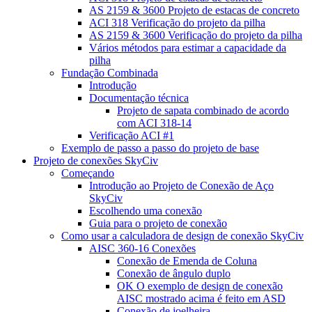
AS 2159 & 3600 Projeto de estacas de concreto
ACI 318 Verificação do projeto da pilha
AS 2159 & 3600 Verificação do projeto da pilha
Vários métodos para estimar a capacidade da
pilha
Fundação Combinada
Introdução
Documentação técnica
Projeto de sapata combinado de acordo
com ACI 318-14
Verificação ACI #1
Exemplo de passo a passo do projeto de base
Projeto de conexões SkyCiv
Começando
Introdução ao Projeto de Conexão de Aço
SkyCiv
Escolhendo uma conexão
Guia para o projeto de conexão
Como usar a calculadora de design de conexão SkyCiv
AISC 360-16 Conexões
Conexão de Emenda de Coluna
Conexão de ângulo duplo
OK O exemplo de design de conexão
AISC mostrado acima é feito em ASD
Conexão de joelheira