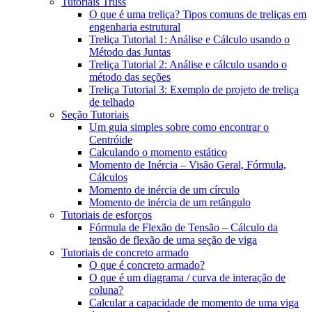
Tutoriais Truss
O que é uma treliça? Tipos comuns de treliças em
engenharia estrutural
Treliça Tutorial 1: Análise e Cálculo usando o
Método das Juntas
Treliça Tutorial 2: Análise e cálculo usando o
método das seções
Treliça Tutorial 3: Exemplo de projeto de treliça
de telhado
Seção Tutoriais
Um guia simples sobre como encontrar o
Centróide
Calculando o momento estático
Momento de Inércia – Visão Geral, Fórmula,
Cálculos
Momento de inércia de um círculo
Momento de inércia de um retângulo
Tutoriais de esforços
Fórmula de Flexão de Tensão – Cálculo da
tensão de flexão de uma seção de viga
Tutoriais de concreto armado
O que é concreto armado?
O que é um diagrama / curva de interação de
coluna?
Calcular a capacidade de momento de uma viga