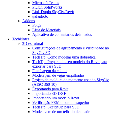
Microsoft Teams
Plugin SolidWorks
Link Duplo SkyCiv-Revit
gafanhoto
Addons
Folga
Lista de Materiais
Aplicativo de comentários detalhados
TechNotes
3D estrutural
Configurações de agrupamento e visibilidade no
SkyCiv 3D
TechTip: Como modelar uma dobradiça
TechTip: Preparando seu modelo do Revit para
exportar para S3D
Flambagem da coluna
Modelagem de vigas empilhadas
Projeto de moldura de momento usando SkyCiv
(AISC 360-10)
Exportando para Revit
Importando 3D DXF
Importando um modelo Revit
Verificação FEM de ordem superior
TechTip: SketchUp para S3D
Modelagem de um telhado de quadril