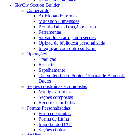
SkyCiv Section Builder
Começando
Adicionando formas
Mudando Dimensões
Propriedades da seção e envio
Ferramentas
Salvando e carregando seções
Upload de biblioteca personalizada
Integração com outro software
Operações
Tradução
Rotação
Espelhamento
Convertendo em Pontos / Forma de Banco de
Dados
Seções construídas e compostas
Múltiplas formas
Seções compostas
Recortes e orifícios
Formas Personalizadas
Forma de pontos
Forma de Linha
Importando DXF
Seções cônicas