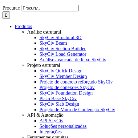
Procurar:
Produtos
Análise estrutural
SkyCiv Structural 3D
SkyCiv Beam
SkyCiv Section Builder
SkyCiv Load Generator
Análise avançada de feixe SkyCiv
Projeto estrutural
SkyCiv Quick Design
SkyCiv Member Design
Projeto de concreto reforçado SkyCiv
Projeto de conexões SkyCiv
SkyCiv Foundation Design
Placa Base SkyCiv
SkyCiv Slab Design
Projeto de Muro de Contenção SkyCiv
API & Automação
API SkyCiv
Soluções personalizadas
Integrações
Ferramentas gratuitas