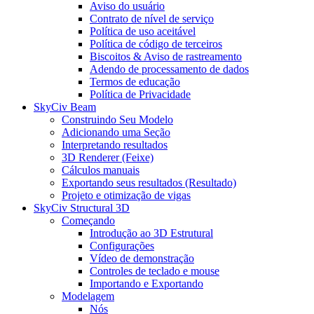
Aviso do usuário
Contrato de nível de serviço
Política de uso aceitável
Política de código de terceiros
Biscoitos & Aviso de rastreamento
Adendo de processamento de dados
Termos de educação
Política de Privacidade
SkyCiv Beam
Construindo Seu Modelo
Adicionando uma Seção
Interpretando resultados
3D Renderer (Feixe)
Cálculos manuais
Exportando seus resultados (Resultado)
Projeto e otimização de vigas
SkyCiv Structural 3D
Começando
Introdução ao 3D Estrutural
Configurações
Vídeo de demonstração
Controles de teclado e mouse
Importando e Exportando
Modelagem
Nós