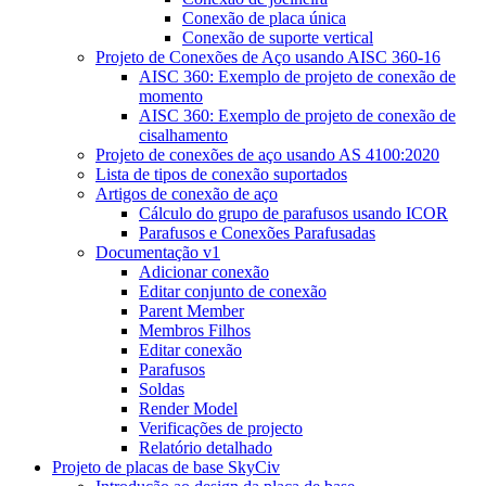
Conexão de placa única
Conexão de suporte vertical
Projeto de Conexões de Aço usando AISC 360-16
AISC 360: Exemplo de projeto de conexão de
momento
AISC 360: Exemplo de projeto de conexão de
cisalhamento
Projeto de conexões de aço usando AS 4100:2020
Lista de tipos de conexão suportados
Artigos de conexão de aço
Cálculo do grupo de parafusos usando ICOR
Parafusos e Conexões Parafusadas
Documentação v1
Adicionar conexão
Editar conjunto de conexão
Parent Member
Membros Filhos
Editar conexão
Parafusos
Soldas
Render Model
Verificações de projecto
Relatório detalhado
Projeto de placas de base SkyCiv