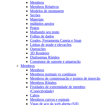
Membros
Membros Relativos
Modelos de montagem
Seções
Materiais
múltiplos apoios
Pratos
Malhando seu prato
Folhas de dados
Grades, Ferramenta Caneta e Snap
Linhas de grade e elevações
Operações
3D Renderer
Diafragmas Rígidos
Construtor de suporte e amarração
Membros
Membros
Membros normais vs contínuos
Membros de compensação e pontos de inserção
Membros Rígidos
Fixidades de extremidade de membro
(Conectividade)
Cabos
Membros curvos e espirais
Vigas de aço da web aberta (SJI)