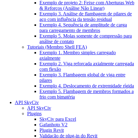
Exemplo de projeto 2: Feixe com Aberturas Web
& Reforços (Análise Não Linear)
Exemplo 3. Análise de flambagem de pilares de
aço com influência da tensão residual
Exemplo 4. Sequência de amplitude de carga
para carregamento de membros
Exemplo 5. Molas somente de compressão para
análise de contato
Tutoriais (Membro Shell FEA)
Exemplo 1. Membro simples carregado
axialmente
Exemplo 2. Viga reforçada axialmente carregada
com flexão
Exemplo 3. Flambagem global de viga entre
pilares
Exemplo 4. Deslocamento de extremidade rígida
Exemplo 5. Flambagem de membros formados a
frio com bimatéria
API SkyCiv
API SkyCiv
Plugins
SkyCiv para Excel
Gafanhoto V2
Plugin Revit
Validação de plug-in do Revit