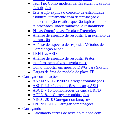
TechTip: Como modelar cargas excêntricas com
elos rígidos
Este artigo explica o conceito de estabilidade
estrutural juntamente com determinação e
indeterminação estática que são tópicos muito
relacionados, Indeterminação, e Instabilidade
Placas Ortotrópicas: Teoria e Exemplos
Análise de espectro de resposta: Um exemplo de
construção
Análise de espectro de resposta: Métodos de
Combinação Modal
LRFD vs ASD
Análise de espectro de resposta: Pratos
membros semi-fixos – teoria e uso
Como importar um arquivo DWG para SkyCiv
Cargas de área do modelo de placa FE
Carregar combinações
AS / NZS 1170:2002 Carregar combinações
ASCE 7-10 Combinações de carga ASD
ASCE 7-16 Combinações de carga LRFD
ACI 318-11 Carregar combinações
NBCC 2010 Carregar combinações
EN 1990:2002 Carregar combinações
Carregando
Calculando cargas de neve no telhado com