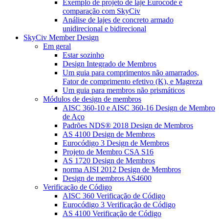
Exemplo de projeto de laje Eurocode e
comparação com SkyCiv
Análise de lajes de concreto armado
unidirecional e bidirecional
SkyCiv Member Design
Em geral
Estar sozinho
Design Integrado de Membros
Um guia para comprimentos não amarrados,
Fator de comprimento efetivo (K), e Magreza
Um guia para membros não prismáticos
Módulos de design de membros
AISC 360-10 e AISC 360-16 Design de Membro
de Aço
Padrões NDS® 2018 Design de Membros
AS 4100 Design de Membros
Eurocódigo 3 Design de Membros
Projeto de Membro CSA S16
AS 1720 Design de Membros
norma AISI 2012 Design de Membros
Design de membros AS4600
Verificação de Código
AISC 360 Verificação de Código
Eurocódigo 3 Verificação de Código
AS 4100 Verificação de Código