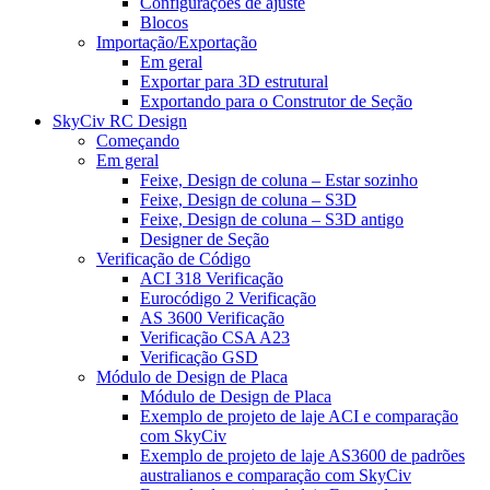
Configurações de ajuste
Blocos
Importação/Exportação
Em geral
Exportar para 3D estrutural
Exportando para o Construtor de Seção
SkyCiv RC Design
Começando
Em geral
Feixe, Design de coluna – Estar sozinho
Feixe, Design de coluna – S3D
Feixe, Design de coluna – S3D antigo
Designer de Seção
Verificação de Código
ACI 318 Verificação
Eurocódigo 2 Verificação
AS 3600 Verificação
Verificação CSA A23
Verificação GSD
Módulo de Design de Placa
Módulo de Design de Placa
Exemplo de projeto de laje ACI e comparação
com SkyCiv
Exemplo de projeto de laje AS3600 de padrões
australianos e comparação com SkyCiv