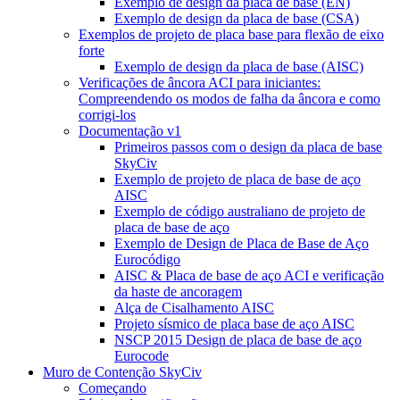
Exemplo de design da placa de base (EN)
Exemplo de design da placa de base (CSA)
Exemplos de projeto de placa base para flexão de eixo
forte
Exemplo de design da placa de base (AISC)
Verificações de âncora ACI para iniciantes:
Compreendendo os modos de falha da âncora e como
corrigi-los
Documentação v1
Primeiros passos com o design da placa de base
SkyCiv
Exemplo de projeto de placa de base de aço
AISC
Exemplo de código australiano de projeto de
placa de base de aço
Exemplo de Design de Placa de Base de Aço
Eurocódigo
AISC & Placa de base de aço ACI e verificação
da haste de ancoragem
Alça de Cisalhamento AISC
Projeto sísmico de placa base de aço AISC
NSCP 2015 Design de placa de base de aço
Eurocode
Muro de Contenção SkyCiv
Começando