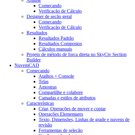
Análise
Começando
Verificação de Cálculo
Designer de seção geral
Começando
Verificação de Cálculo
Resultados
Resultados Padrão
Resultados Compostos
Cálculos manuais
Projeto de método de força direta no SkyCiv Section
Builder
NuvemCAD
Começando
Atalhos + Console
Telas
Amostras
Compartilhe e colabore
Camadas e estilos de atributos
Características
Criar, Operações de mover e copiar
Operações Elementares
Texto, Dimensões, Linhas de grade e nuvens de
revisão
Ferramentas de seleção