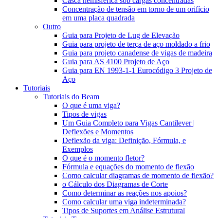
Casca hemisférica sob cargas concentradas
Concentração de tensão em torno de um orifício
em uma placa quadrada
Outro
Guia para Projeto de Lug de Elevação
Guia para projeto de terça de aço moldado a frio
Guia para projeto canadense de vigas de madeira
Guia para AS 4100 Projeto de Aço
Guia para EN 1993-1-1 Eurocódigo 3 Projeto de
Aço
Tutoriais
Tutoriais do Beam
O que é uma viga?
Tipos de vigas
Um Guia Completo para Vigas Cantilever |
Deflexões e Momentos
Deflexão da viga: Definição, Fórmula, e
Exemplos
O que é o momento fletor?
Fórmula e equações do momento de flexão
Como calcular diagramas de momento de flexão?
o Cálculo dos Diagramas de Corte
Como determinar as reações nos apoios?
Como calcular uma viga indeterminada?
Tipos de Suportes em Análise Estrutural