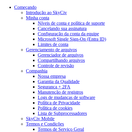
Começando
Introdução ao SkyCiv
Minha conta
Níveis de conta e política de suporte
Cancelando sua assinatura
Configuração da conta da equipe
Microsoft Single Sign-On (Entra ID)
Limites de conta
Gerenciamento de arquivos
Gerenciador de arquivos
Compartilhando arquivos
Controle de revisão
Companhia
Nossa empresa
Garantia da Qualidade
Segurança + 2FA
Manutenção de registros
Logs de mudanças de software
Política de Privacidade
Política de cookies
Lista de Subprocessadores
SkyCiv Mobile
Termos e Condições
Termos de Serviço Geral