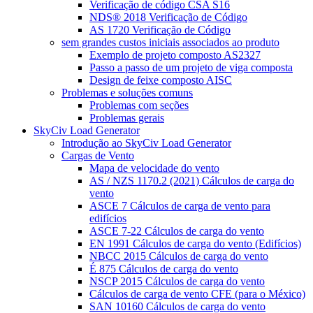
Verificação de código CSA S16
NDS® 2018 Verificação de Código
AS 1720 Verificação de Código
sem grandes custos iniciais associados ao produto
Exemplo de projeto composto AS2327
Passo a passo de um projeto de viga composta
Design de feixe composto AISC
Problemas e soluções comuns
Problemas com seções
Problemas gerais
SkyCiv Load Generator
Introdução ao SkyCiv Load Generator
Cargas de Vento
Mapa de velocidade do vento
AS / NZS 1170.2 (2021) Cálculos de carga do
vento
ASCE 7 Cálculos de carga de vento para
edifícios
ASCE 7-22 Cálculos de carga do vento
EN 1991 Cálculos de carga do vento (Edifícios)
NBCC 2015 Cálculos de carga do vento
É 875 Cálculos de carga do vento
NSCP 2015 Cálculos de carga do vento
Cálculos de carga de vento CFE (para o México)
SAN 10160 Cálculos de carga do vento