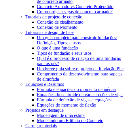
de concreto armado
Concreto Armado vs Concreto Protendido
Como projetar vigas de concreto armado?
Tutoriais de projeto de conexão
Conexão de cisalhamento
Conexão de Momento
Tutoriais de design de base
Um guia completo para construir fundações:
Definição, Tipos, e usos
O que é uma fundação
Tipos de fundação e seus usos
Qual é o processo de criação de uma fundação
para os pés?
Um breve guia sobre o projeto da fundação Pile
Comprimento de desenvolvimento para sapatas
de almofada
Equações e Resumos
Fórmula e equações do momento de inércia
Equações do centroide de várias seções de viga
Fórmula de deflexão de vigas e equações
Equações do momento de flexão
Projetos em destaque
Modelagem de uma estufa
Modelando um Edifício de Concreto
Carregar tutoriais