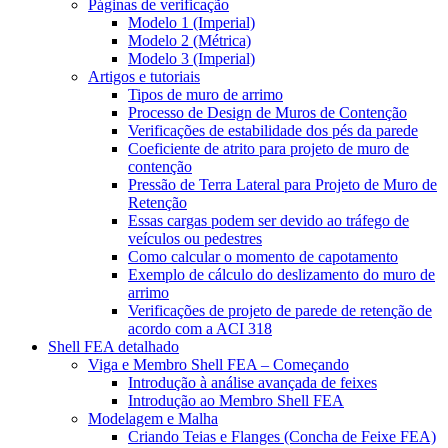
Páginas de verificação
Modelo 1 (Imperial)
Modelo 2 (Métrica)
Modelo 3 (Imperial)
Artigos e tutoriais
Tipos de muro de arrimo
Processo de Design de Muros de Contenção
Verificações de estabilidade dos pés da parede
Coeficiente de atrito para projeto de muro de
contenção
Pressão de Terra Lateral para Projeto de Muro de
Retenção
Essas cargas podem ser devido ao tráfego de
veículos ou pedestres
Como calcular o momento de capotamento
Exemplo de cálculo do deslizamento do muro de
arrimo
Verificações de projeto de parede de retenção de
acordo com a ACI 318
Shell FEA detalhado
Viga e Membro Shell FEA – Começando
Introdução à análise avançada de feixes
Introdução ao Membro Shell FEA
Modelagem e Malha
Criando Teias e Flanges (Concha de Feixe FEA)