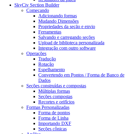
SkyCiv Section Builder
Começando
Adicionando formas
Mudando Dimensões
Propriedades da seção e envio
Ferramentas
Salvando e carregando seções
Upload de biblioteca personalizada
Integração com outro software
Operações
Tradução
Rotação
Espelhamento
Convertendo em Pontos / Forma de Banco de
Dados
Seções construídas e compostas
Múltiplas formas
Seções compostas
Recortes e orifícios
Formas Personalizadas
Forma de pontos
Forma de Linha
Importando DXF
Seções cônicas