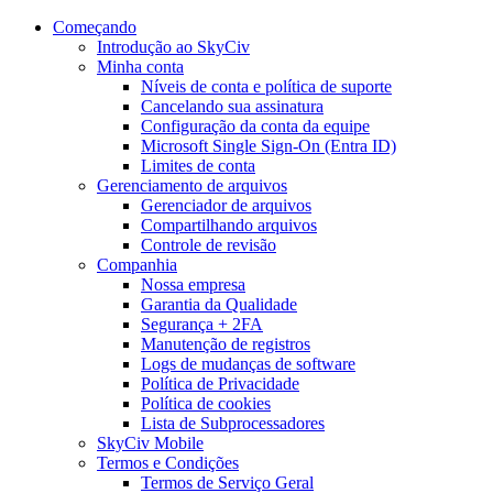
Começando
Introdução ao SkyCiv
Minha conta
Níveis de conta e política de suporte
Cancelando sua assinatura
Configuração da conta da equipe
Microsoft Single Sign-On (Entra ID)
Limites de conta
Gerenciamento de arquivos
Gerenciador de arquivos
Compartilhando arquivos
Controle de revisão
Companhia
Nossa empresa
Garantia da Qualidade
Segurança + 2FA
Manutenção de registros
Logs de mudanças de software
Política de Privacidade
Política de cookies
Lista de Subprocessadores
SkyCiv Mobile
Termos e Condições
Termos de Serviço Geral