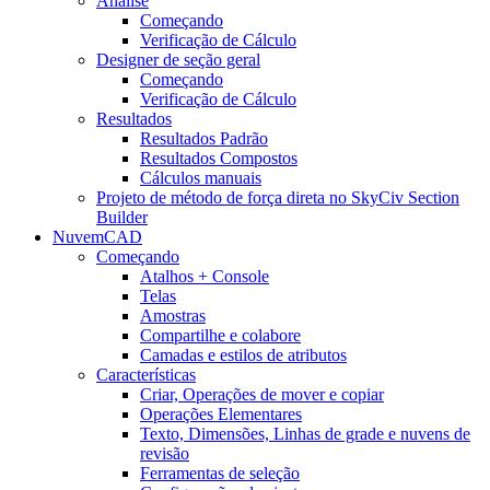
Análise
Começando
Verificação de Cálculo
Designer de seção geral
Começando
Verificação de Cálculo
Resultados
Resultados Padrão
Resultados Compostos
Cálculos manuais
Projeto de método de força direta no SkyCiv Section
Builder
NuvemCAD
Começando
Atalhos + Console
Telas
Amostras
Compartilhe e colabore
Camadas e estilos de atributos
Características
Criar, Operações de mover e copiar
Operações Elementares
Texto, Dimensões, Linhas de grade e nuvens de
revisão
Ferramentas de seleção