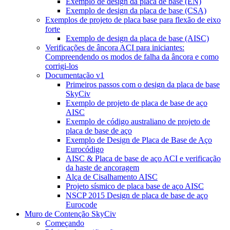
Exemplo de design da placa de base (EN)
Exemplo de design da placa de base (CSA)
Exemplos de projeto de placa base para flexão de eixo
forte
Exemplo de design da placa de base (AISC)
Verificações de âncora ACI para iniciantes:
Compreendendo os modos de falha da âncora e como
corrigi-los
Documentação v1
Primeiros passos com o design da placa de base
SkyCiv
Exemplo de projeto de placa de base de aço
AISC
Exemplo de código australiano de projeto de
placa de base de aço
Exemplo de Design de Placa de Base de Aço
Eurocódigo
AISC & Placa de base de aço ACI e verificação
da haste de ancoragem
Alça de Cisalhamento AISC
Projeto sísmico de placa base de aço AISC
NSCP 2015 Design de placa de base de aço
Eurocode
Muro de Contenção SkyCiv
Começando