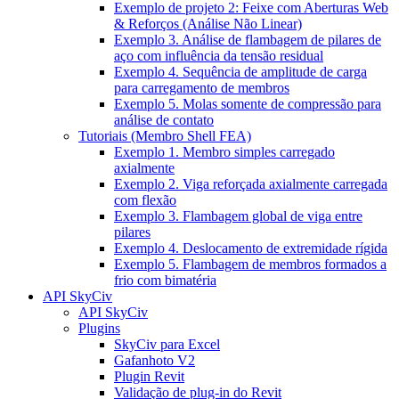
Exemplo de projeto 2: Feixe com Aberturas Web
& Reforços (Análise Não Linear)
Exemplo 3. Análise de flambagem de pilares de
aço com influência da tensão residual
Exemplo 4. Sequência de amplitude de carga
para carregamento de membros
Exemplo 5. Molas somente de compressão para
análise de contato
Tutoriais (Membro Shell FEA)
Exemplo 1. Membro simples carregado
axialmente
Exemplo 2. Viga reforçada axialmente carregada
com flexão
Exemplo 3. Flambagem global de viga entre
pilares
Exemplo 4. Deslocamento de extremidade rígida
Exemplo 5. Flambagem de membros formados a
frio com bimatéria
API SkyCiv
API SkyCiv
Plugins
SkyCiv para Excel
Gafanhoto V2
Plugin Revit
Validação de plug-in do Revit