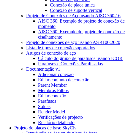
Conexão de placa única
Conexão de suporte vertical
Projeto de Conexões de Aço usando AISC 360-16
AISC 360: Exemplo de projeto de conexão de
momento
AISC 360: Exemplo de projeto de conexão de
cisalhamento
Projeto de conexões de aço usando AS 4100:2020
Lista de tipos de conexão suportados
Artigos de conexão de aço
Cálculo do grupo de parafusos usando ICOR
Parafusos e Conexões Parafusadas
Documentação v1
Adicionar conexão
Editar conjunto de conexão
Parent Member
Membros Filhos
Editar conexão
Parafusos
Soldas
Render Model
Verificações de projecto
Relatório detalhado
Projeto de placas de base SkyCiv