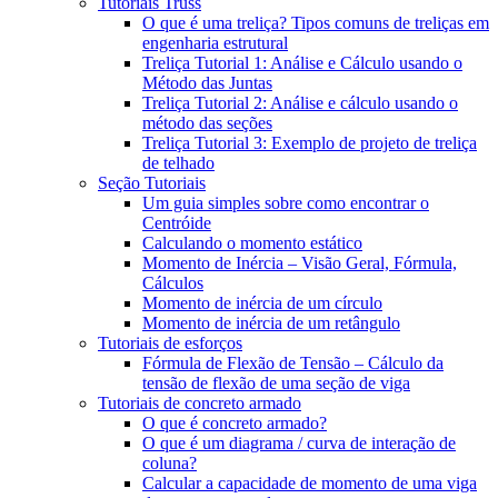
Tutoriais Truss
O que é uma treliça? Tipos comuns de treliças em
engenharia estrutural
Treliça Tutorial 1: Análise e Cálculo usando o
Método das Juntas
Treliça Tutorial 2: Análise e cálculo usando o
método das seções
Treliça Tutorial 3: Exemplo de projeto de treliça
de telhado
Seção Tutoriais
Um guia simples sobre como encontrar o
Centróide
Calculando o momento estático
Momento de Inércia – Visão Geral, Fórmula,
Cálculos
Momento de inércia de um círculo
Momento de inércia de um retângulo
Tutoriais de esforços
Fórmula de Flexão de Tensão – Cálculo da
tensão de flexão de uma seção de viga
Tutoriais de concreto armado
O que é concreto armado?
O que é um diagrama / curva de interação de
coluna?
Calcular a capacidade de momento de uma viga