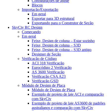
Configurações de ajuste
Blocos
Importação/Exportação
Em geral
Exportar para 3D estrutural
Exportando para o Construtor de Seção
SkyCiv RC Design
Começando
Em geral
Feixe, Design de coluna – Estar sozinho
Feixe, Design de coluna – S3D
Feixe, Design de coluna – S3D antigo
Designer de Seção
Verificação de Código
ACI 318 Verificação
Eurocódigo 2 Verificação
AS 3600 Verificação
Verificação CSA A23
Verificação GSD
Módulo de Design de Placa
Módulo de Design de Placa
Exemplo de projeto de laje ACI e comparação
com SkyCiv
Exemplo de projeto de laje AS3600 de padrões
australianos e comparação com SkyCiv