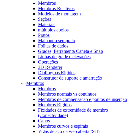
Membros
Membros Relativos
Modelos de montagem
Seções
Materiais
múltiplos apoios
Pratos
Malhando seu prato
Folhas de dados
Grades, Ferramenta Caneta e Snap
Linhas de grade e elevações
Operações
3D Renderer
Diafragmas Rígidos
Construtor de suporte e amarração
Membros
Membros
Membros normais vs contínuos
Membros de compensação e pontos de inserção
Membros Rígidos
Fixidades de extremidade de membro
(Conectividade)
Cabos
Membros curvos e espirais
Vigas de aço da web aberta (SJI)