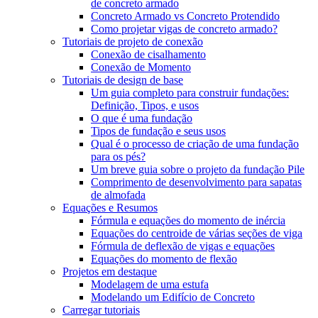
de concreto armado
Concreto Armado vs Concreto Protendido
Como projetar vigas de concreto armado?
Tutoriais de projeto de conexão
Conexão de cisalhamento
Conexão de Momento
Tutoriais de design de base
Um guia completo para construir fundações:
Definição, Tipos, e usos
O que é uma fundação
Tipos de fundação e seus usos
Qual é o processo de criação de uma fundação
para os pés?
Um breve guia sobre o projeto da fundação Pile
Comprimento de desenvolvimento para sapatas
de almofada
Equações e Resumos
Fórmula e equações do momento de inércia
Equações do centroide de várias seções de viga
Fórmula de deflexão de vigas e equações
Equações do momento de flexão
Projetos em destaque
Modelagem de uma estufa
Modelando um Edifício de Concreto
Carregar tutoriais