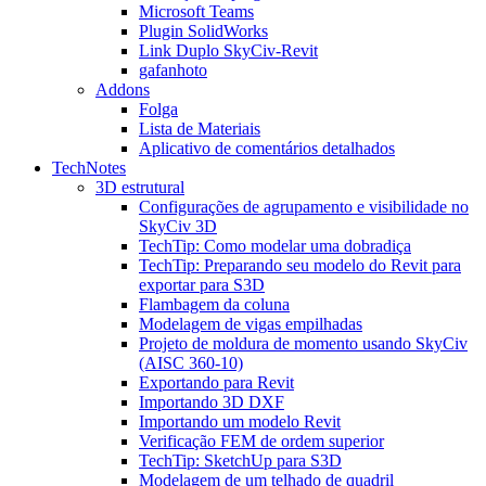
Microsoft Teams
Plugin SolidWorks
Link Duplo SkyCiv-Revit
gafanhoto
Addons
Folga
Lista de Materiais
Aplicativo de comentários detalhados
TechNotes
3D estrutural
Configurações de agrupamento e visibilidade no
SkyCiv 3D
TechTip: Como modelar uma dobradiça
TechTip: Preparando seu modelo do Revit para
exportar para S3D
Flambagem da coluna
Modelagem de vigas empilhadas
Projeto de moldura de momento usando SkyCiv
(AISC 360-10)
Exportando para Revit
Importando 3D DXF
Importando um modelo Revit
Verificação FEM de ordem superior
TechTip: SketchUp para S3D
Modelagem de um telhado de quadril