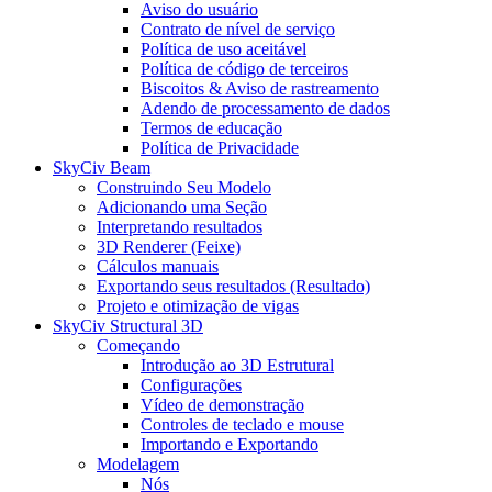
Aviso do usuário
Contrato de nível de serviço
Política de uso aceitável
Política de código de terceiros
Biscoitos & Aviso de rastreamento
Adendo de processamento de dados
Termos de educação
Política de Privacidade
SkyCiv Beam
Construindo Seu Modelo
Adicionando uma Seção
Interpretando resultados
3D Renderer (Feixe)
Cálculos manuais
Exportando seus resultados (Resultado)
Projeto e otimização de vigas
SkyCiv Structural 3D
Começando
Introdução ao 3D Estrutural
Configurações
Vídeo de demonstração
Controles de teclado e mouse
Importando e Exportando
Modelagem
Nós