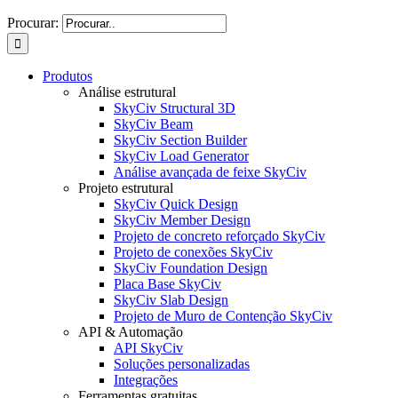
Procurar:
Produtos
Análise estrutural
SkyCiv Structural 3D
SkyCiv Beam
SkyCiv Section Builder
SkyCiv Load Generator
Análise avançada de feixe SkyCiv
Projeto estrutural
SkyCiv Quick Design
SkyCiv Member Design
Projeto de concreto reforçado SkyCiv
Projeto de conexões SkyCiv
SkyCiv Foundation Design
Placa Base SkyCiv
SkyCiv Slab Design
Projeto de Muro de Contenção SkyCiv
API & Automação
API SkyCiv
Soluções personalizadas
Integrações
Ferramentas gratuitas