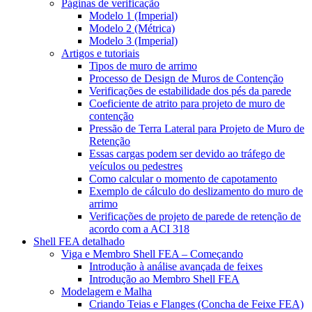
Páginas de verificação
Modelo 1 (Imperial)
Modelo 2 (Métrica)
Modelo 3 (Imperial)
Artigos e tutoriais
Tipos de muro de arrimo
Processo de Design de Muros de Contenção
Verificações de estabilidade dos pés da parede
Coeficiente de atrito para projeto de muro de
contenção
Pressão de Terra Lateral para Projeto de Muro de
Retenção
Essas cargas podem ser devido ao tráfego de
veículos ou pedestres
Como calcular o momento de capotamento
Exemplo de cálculo do deslizamento do muro de
arrimo
Verificações de projeto de parede de retenção de
acordo com a ACI 318
Shell FEA detalhado
Viga e Membro Shell FEA – Começando
Introdução à análise avançada de feixes
Introdução ao Membro Shell FEA
Modelagem e Malha
Criando Teias e Flanges (Concha de Feixe FEA)