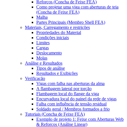
Reforços (Concha de Feixe FEA)
Como projetar uma viga com aberturas de teia
(Concha de Feixe FEA)
Malha
Partes Principais (Membro Shell FEA)
Materiais, Carregamento e restrições
Propriedades do Material
Condições iniciais
Limites
Cargas
Deslocamento
Molas
Análise e Resultados
Tipos de análise
Resultados e Exibições
Verificação
Vigas com falha nas aberturas da alma
A flambagem lateral por torção
Flambagem local do flange da viga
Encurvadura local do painel da rede de vigas
Falha com influência de tensão residual
Soldado geral / Membros formados a frio
Tutoriais (Concha de Feixe FEA)
Exemplo de projeto 1: Feixe com Aberturas Web
& Reforços (Análise Linear)