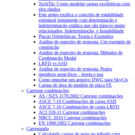
TechTip: Como modelar cargas excêntricas com
elos rígidos
Este artigo explica o conceito de estabilidade
estrutural juntamente com determinação e
indeterminação estática que são tópicos muito
relacionados, Indeterminação, e Instabilidade
Placas Ortotrópicas: Teoria e Exemplos
Análise de espectro de resposta: Um exemplo de
construção
Análise de espectro de resposta: Métodos de
Combinação Modal
LRFD vs ASD
Análise de espectro de resposta: Pratos
membros semi-fixos – teoria e uso
Como importar um arquivo DWG para SkyCiv
Cargas de área do modelo de placa FE
Carregar combinações
AS / NZS 1170:2002 Carregar combinações
ASCE 7-10 Combinações de carga ASD
ASCE 7-16 Combinações de carga LRFD
ACI 318-11 Carregar combinações
NBCC 2010 Carregar combinações
EN 1990:2002 Carregar combinações
Carregando
Calculando cargas de neve no telhado com