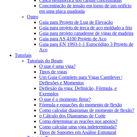
Casca hemisférica sob cargas concentradas
Concentração de tensão em torno de um orifício
em uma placa quadrada
Outro
Guia para Projeto de Lug de Elevação
Guia para projeto de terça de aço moldado a frio
Guia para projeto canadense de vigas de madeira
Guia para AS 4100 Projeto de Aço
Guia para EN 1993-1-1 Eurocódigo 3 Projeto de
Aço
Tutoriais
Tutoriais do Beam
O que é uma viga?
Tipos de vigas
Um Guia Completo para Vigas Cantilever |
Deflexões e Momentos
Deflexão da viga: Definição, Fórmula, e
Exemplos
O que é o momento fletor?
Fórmula e equações do momento de flexão
Como calcular diagramas de momento de flexão?
o Cálculo dos Diagramas de Corte
Como determinar as reações nos apoios?
Como calcular uma viga indeterminada?
Tipos de Suportes em Análise Estrutural