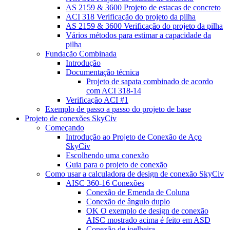
AS 2159 & 3600 Projeto de estacas de concreto
ACI 318 Verificação do projeto da pilha
AS 2159 & 3600 Verificação do projeto da pilha
Vários métodos para estimar a capacidade da
pilha
Fundação Combinada
Introdução
Documentação técnica
Projeto de sapata combinado de acordo
com ACI 318-14
Verificação ACI #1
Exemplo de passo a passo do projeto de base
Projeto de conexões SkyCiv
Começando
Introdução ao Projeto de Conexão de Aço
SkyCiv
Escolhendo uma conexão
Guia para o projeto de conexão
Como usar a calculadora de design de conexão SkyCiv
AISC 360-16 Conexões
Conexão de Emenda de Coluna
Conexão de ângulo duplo
OK O exemplo de design de conexão
AISC mostrado acima é feito em ASD
Conexão de joelheira