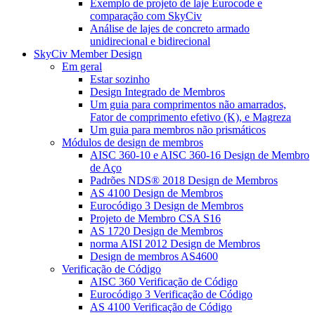
Exemplo de projeto de laje Eurocode e
comparação com SkyCiv
Análise de lajes de concreto armado
unidirecional e bidirecional
SkyCiv Member Design
Em geral
Estar sozinho
Design Integrado de Membros
Um guia para comprimentos não amarrados,
Fator de comprimento efetivo (K), e Magreza
Um guia para membros não prismáticos
Módulos de design de membros
AISC 360-10 e AISC 360-16 Design de Membro
de Aço
Padrões NDS® 2018 Design de Membros
AS 4100 Design de Membros
Eurocódigo 3 Design de Membros
Projeto de Membro CSA S16
AS 1720 Design de Membros
norma AISI 2012 Design de Membros
Design de membros AS4600
Verificação de Código
AISC 360 Verificação de Código
Eurocódigo 3 Verificação de Código
AS 4100 Verificação de Código