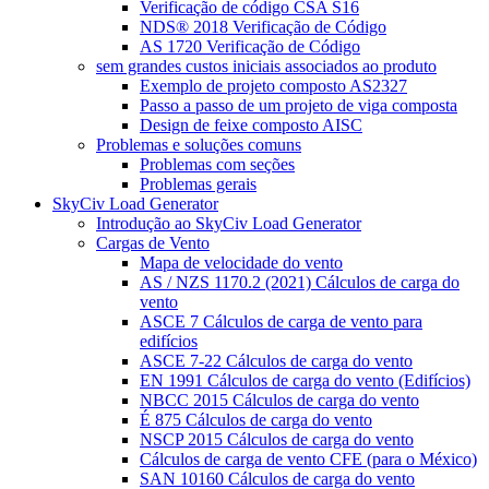
Verificação de código CSA S16
NDS® 2018 Verificação de Código
AS 1720 Verificação de Código
sem grandes custos iniciais associados ao produto
Exemplo de projeto composto AS2327
Passo a passo de um projeto de viga composta
Design de feixe composto AISC
Problemas e soluções comuns
Problemas com seções
Problemas gerais
SkyCiv Load Generator
Introdução ao SkyCiv Load Generator
Cargas de Vento
Mapa de velocidade do vento
AS / NZS 1170.2 (2021) Cálculos de carga do
vento
ASCE 7 Cálculos de carga de vento para
edifícios
ASCE 7-22 Cálculos de carga do vento
EN 1991 Cálculos de carga do vento (Edifícios)
NBCC 2015 Cálculos de carga do vento
É 875 Cálculos de carga do vento
NSCP 2015 Cálculos de carga do vento
Cálculos de carga de vento CFE (para o México)
SAN 10160 Cálculos de carga do vento