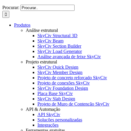
Procurar:
Produtos
Análise estrutural
SkyCiv Structural 3D
SkyCiv Beam
SkyCiv Section Builder
SkyCiv Load Generator
Análise avançada de feixe SkyCiv
Projeto estrutural
SkyCiv Quick Design
SkyCiv Member Design
Projeto de concreto reforçado SkyCiv
Projeto de conexões SkyCiv
SkyCiv Foundation Design
Placa Base SkyCiv
SkyCiv Slab Design
Projeto de Muro de Contenção SkyCiv
API & Automação
API SkyCiv
Soluções personalizadas
Integrações
Ferramentas gratuitas