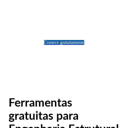
estrutural
Descubra nossa gama de ferramentas
gratuitas para engenheiros estruturais
Comece gratuitamente
Sem instalações
Modelagem poderosa
Colabore e compartilhe
Ferramentas
gratuitas para