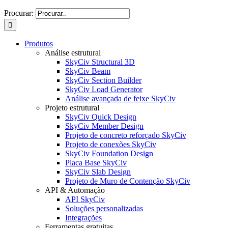
Procurar:
Produtos
Análise estrutural
SkyCiv Structural 3D
SkyCiv Beam
SkyCiv Section Builder
SkyCiv Load Generator
Análise avançada de feixe SkyCiv
Projeto estrutural
SkyCiv Quick Design
SkyCiv Member Design
Projeto de concreto reforçado SkyCiv
Projeto de conexões SkyCiv
SkyCiv Foundation Design
Placa Base SkyCiv
SkyCiv Slab Design
Projeto de Muro de Contenção SkyCiv
API & Automação
API SkyCiv
Soluções personalizadas
Integrações
Ferramentas gratuitas