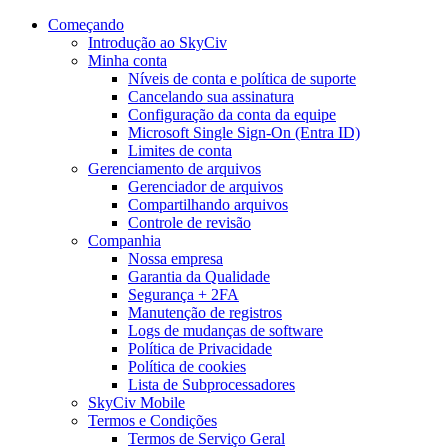
Começando
Introdução ao SkyCiv
Minha conta
Níveis de conta e política de suporte
Cancelando sua assinatura
Configuração da conta da equipe
Microsoft Single Sign-On (Entra ID)
Limites de conta
Gerenciamento de arquivos
Gerenciador de arquivos
Compartilhando arquivos
Controle de revisão
Companhia
Nossa empresa
Garantia da Qualidade
Segurança + 2FA
Manutenção de registros
Logs de mudanças de software
Política de Privacidade
Política de cookies
Lista de Subprocessadores
SkyCiv Mobile
Termos e Condições
Termos de Serviço Geral