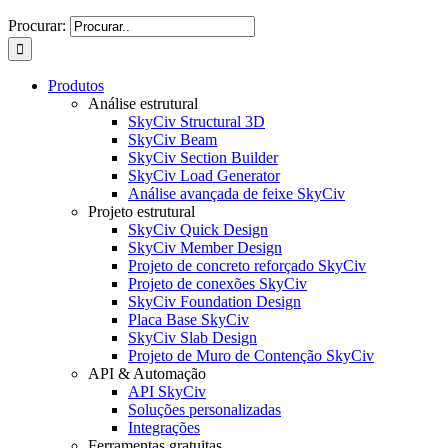
Procurar:
Produtos
Análise estrutural
SkyCiv Structural 3D
SkyCiv Beam
SkyCiv Section Builder
SkyCiv Load Generator
Análise avançada de feixe SkyCiv
Projeto estrutural
SkyCiv Quick Design
SkyCiv Member Design
Projeto de concreto reforçado SkyCiv
Projeto de conexões SkyCiv
SkyCiv Foundation Design
Placa Base SkyCiv
SkyCiv Slab Design
Projeto de Muro de Contenção SkyCiv
API & Automação
API SkyCiv
Soluções personalizadas
Integrações
Ferramentas gratuitas