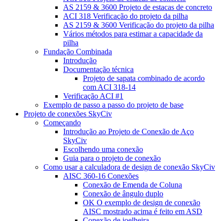
AS 2159 & 3600 Projeto de estacas de concreto
ACI 318 Verificação do projeto da pilha
AS 2159 & 3600 Verificação do projeto da pilha
Vários métodos para estimar a capacidade da
pilha
Fundação Combinada
Introdução
Documentação técnica
Projeto de sapata combinado de acordo
com ACI 318-14
Verificação ACI #1
Exemplo de passo a passo do projeto de base
Projeto de conexões SkyCiv
Começando
Introdução ao Projeto de Conexão de Aço
SkyCiv
Escolhendo uma conexão
Guia para o projeto de conexão
Como usar a calculadora de design de conexão SkyCiv
AISC 360-16 Conexões
Conexão de Emenda de Coluna
Conexão de ângulo duplo
OK O exemplo de design de conexão
AISC mostrado acima é feito em ASD
Conexão de joelheira