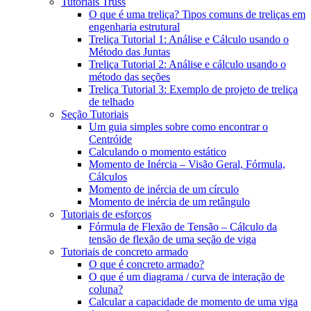
Tutoriais Truss
O que é uma treliça? Tipos comuns de treliças em
engenharia estrutural
Treliça Tutorial 1: Análise e Cálculo usando o
Método das Juntas
Treliça Tutorial 2: Análise e cálculo usando o
método das seções
Treliça Tutorial 3: Exemplo de projeto de treliça
de telhado
Seção Tutoriais
Um guia simples sobre como encontrar o
Centróide
Calculando o momento estático
Momento de Inércia – Visão Geral, Fórmula,
Cálculos
Momento de inércia de um círculo
Momento de inércia de um retângulo
Tutoriais de esforços
Fórmula de Flexão de Tensão – Cálculo da
tensão de flexão de uma seção de viga
Tutoriais de concreto armado
O que é concreto armado?
O que é um diagrama / curva de interação de
coluna?
Calcular a capacidade de momento de uma viga