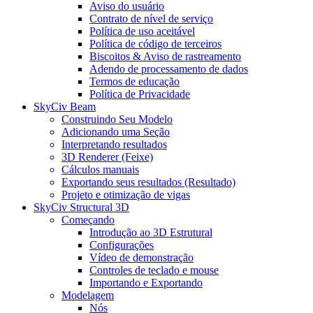
Aviso do usuário
Contrato de nível de serviço
Política de uso aceitável
Política de código de terceiros
Biscoitos & Aviso de rastreamento
Adendo de processamento de dados
Termos de educação
Política de Privacidade
SkyCiv Beam
Construindo Seu Modelo
Adicionando uma Seção
Interpretando resultados
3D Renderer (Feixe)
Cálculos manuais
Exportando seus resultados (Resultado)
Projeto e otimização de vigas
SkyCiv Structural 3D
Começando
Introdução ao 3D Estrutural
Configurações
Vídeo de demonstração
Controles de teclado e mouse
Importando e Exportando
Modelagem
Nós