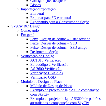
Configurações de ajuste
Blocos
Importação/Exportação
Em geral
Exportar para 3D estrutural
Exportando para o Construtor de Seção
SkyCiv RC Design
Começando
Em geral
Feixe, Design de coluna – Estar sozinho
Feixe, Design de coluna – S3D
Feixe, Design de coluna – S3D antigo
Designer de Seção
Verificação de Código
ACI 318 Verificação
Eurocódigo 2 Verificação
AS 3600 Verificação
Verificação CSA A23
Verificação GSD
Módulo de Design de Placa
Módulo de Design de Placa
Exemplo de projeto de laje ACI e comparação
com SkyCiv
Exemplo de projeto de laje AS3600 de padrões
australianos e comparação com SkyCiv