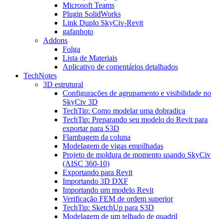
Microsoft Teams
Plugin SolidWorks
Link Duplo SkyCiv-Revit
gafanhoto
Addons
Folga
Lista de Materiais
Aplicativo de comentários detalhados
TechNotes
3D estrutural
Configurações de agrupamento e visibilidade no
SkyCiv 3D
TechTip: Como modelar uma dobradiça
TechTip: Preparando seu modelo do Revit para
exportar para S3D
Flambagem da coluna
Modelagem de vigas empilhadas
Projeto de moldura de momento usando SkyCiv
(AISC 360-10)
Exportando para Revit
Importando 3D DXF
Importando um modelo Revit
Verificação FEM de ordem superior
TechTip: SketchUp para S3D
Modelagem de um telhado de quadril