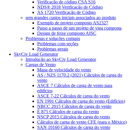
Verificação de código CSA S16
NDS® 2018 Verificação de Código
AS 1720 Verificação de Código
sem grandes custos iniciais associados ao produto
Exemplo de projeto composto AS2327
Passo a passo de um projeto de viga composta
Design de feixe composto AISC
Problemas e soluções comuns
Problemas com seções
Problemas gerais
SkyCiv Load Generator
Introdução ao SkyCiv Load Generator
Cargas de Vento
Mapa de velocidade do vento
AS / NZS 1170.2 (2021) Cálculos de carga do
vento
ASCE 7 Cálculos de carga de vento para
edifícios
ASCE 7-22 Cálculos de carga do vento
EN 1991 Cálculos de carga do vento (Edifícios)
NBCC 2015 Cálculos de carga do vento
É 875 Cálculos de carga do vento
NSCP 2015 Cálculos de carga do vento
Cálculos de carga de vento CFE (para o México)
SAN 10160 Cálculos de carga do vento