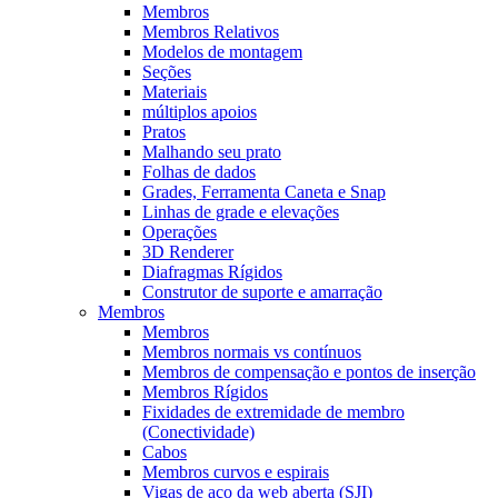
Membros
Membros Relativos
Modelos de montagem
Seções
Materiais
múltiplos apoios
Pratos
Malhando seu prato
Folhas de dados
Grades, Ferramenta Caneta e Snap
Linhas de grade e elevações
Operações
3D Renderer
Diafragmas Rígidos
Construtor de suporte e amarração
Membros
Membros
Membros normais vs contínuos
Membros de compensação e pontos de inserção
Membros Rígidos
Fixidades de extremidade de membro
(Conectividade)
Cabos
Membros curvos e espirais
Vigas de aço da web aberta (SJI)