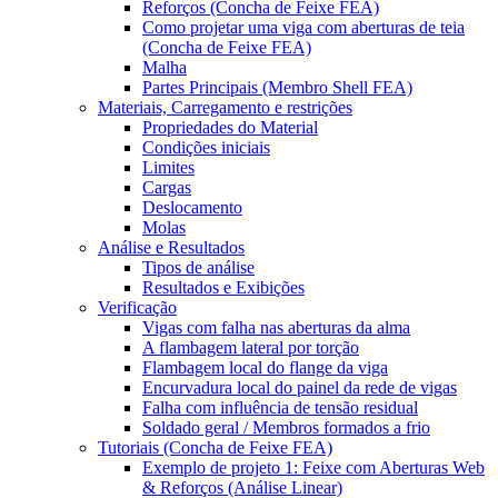
Reforços (Concha de Feixe FEA)
Como projetar uma viga com aberturas de teia
(Concha de Feixe FEA)
Malha
Partes Principais (Membro Shell FEA)
Materiais, Carregamento e restrições
Propriedades do Material
Condições iniciais
Limites
Cargas
Deslocamento
Molas
Análise e Resultados
Tipos de análise
Resultados e Exibições
Verificação
Vigas com falha nas aberturas da alma
A flambagem lateral por torção
Flambagem local do flange da viga
Encurvadura local do painel da rede de vigas
Falha com influência de tensão residual
Soldado geral / Membros formados a frio
Tutoriais (Concha de Feixe FEA)
Exemplo de projeto 1: Feixe com Aberturas Web
& Reforços (Análise Linear)