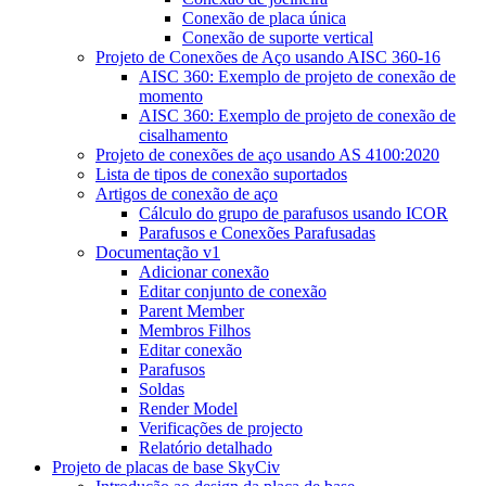
Conexão de placa única
Conexão de suporte vertical
Projeto de Conexões de Aço usando AISC 360-16
AISC 360: Exemplo de projeto de conexão de
momento
AISC 360: Exemplo de projeto de conexão de
cisalhamento
Projeto de conexões de aço usando AS 4100:2020
Lista de tipos de conexão suportados
Artigos de conexão de aço
Cálculo do grupo de parafusos usando ICOR
Parafusos e Conexões Parafusadas
Documentação v1
Adicionar conexão
Editar conjunto de conexão
Parent Member
Membros Filhos
Editar conexão
Parafusos
Soldas
Render Model
Verificações de projecto
Relatório detalhado
Projeto de placas de base SkyCiv