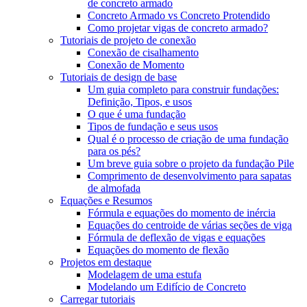
de concreto armado
Concreto Armado vs Concreto Protendido
Como projetar vigas de concreto armado?
Tutoriais de projeto de conexão
Conexão de cisalhamento
Conexão de Momento
Tutoriais de design de base
Um guia completo para construir fundações:
Definição, Tipos, e usos
O que é uma fundação
Tipos de fundação e seus usos
Qual é o processo de criação de uma fundação
para os pés?
Um breve guia sobre o projeto da fundação Pile
Comprimento de desenvolvimento para sapatas
de almofada
Equações e Resumos
Fórmula e equações do momento de inércia
Equações do centroide de várias seções de viga
Fórmula de deflexão de vigas e equações
Equações do momento de flexão
Projetos em destaque
Modelagem de uma estufa
Modelando um Edifício de Concreto
Carregar tutoriais