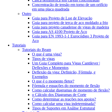
Casca hemisférica sob cargas concentradas
Concentração de tensão em torno de um orifício
em uma placa quadrada
Outro
Guia para Projeto de Lug de Elevação
Guia para projeto de terça de aço moldado a frio
Guia para projeto canadense de vigas de madeira
Guia para AS 4100 Projeto de Aço
Guia para EN 1993-1-1 Eurocódigo 3 Projeto de
Aço
Tutoriais
Tutoriais do Beam
O que é uma viga?
Tipos de vigas
Um Guia Completo para Vigas Cantilever |
Deflexões e Momentos
Deflexão da viga: Definição, Fórmula, e
Exemplos
O que é o momento fletor?
Fórmula e equações do momento de flexão
Como calcular diagramas de momento de flexão?
o Cálculo dos Diagramas de Corte
Como determinar as reações nos apoios?
Como calcular uma viga indeterminada?
Tipos de Suportes em Análise Estrutural