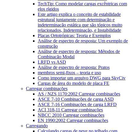
TechTip: Como modelar cargas excêntricas com
elos rígidos
Este artigo explica o conceito de estabilidade
estrutural juntamente com determinação e
indeterminação estática que são tópicos muito
relacionados, Indeterminação, e Instabilidade
Placas Ortotrópicas: Teoria e Exemplos
Análise de espectro de resposta: Um exemplo de
construção
Análise de espectro de resposta: Métodos de
Combinação Modal
LRFD vs ASD
Análise de espectro de resposta: Pratos
membros semi-fixos – teoria e uso
Como importar um arquivo DWG para SkyCiv
Cargas de área do modelo de placa FE
Carregar combinações
AS / NZS 1170:2002 Carregar combinações
ASCE 7-10 Combinações de carga ASD
ASCE 7-16 Combinações de carga LRFD
ACI 318-11 Carregar combinações
NBCC 2010 Carregar combinações
EN 1990:2002 Carregar combinações
Carregando
Calculando cargas de neve no telhado com