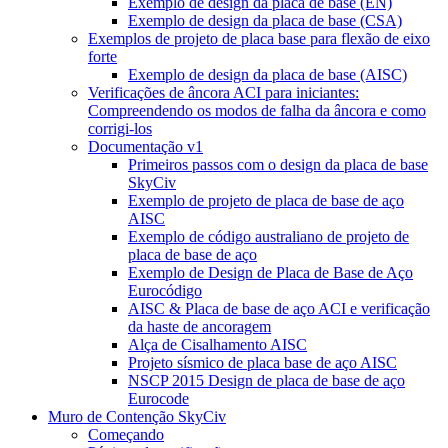
Exemplo de design da placa de base (EN)
Exemplo de design da placa de base (CSA)
Exemplos de projeto de placa base para flexão de eixo
forte
Exemplo de design da placa de base (AISC)
Verificações de âncora ACI para iniciantes:
Compreendendo os modos de falha da âncora e como
corrigi-los
Documentação v1
Primeiros passos com o design da placa de base
SkyCiv
Exemplo de projeto de placa de base de aço
AISC
Exemplo de código australiano de projeto de
placa de base de aço
Exemplo de Design de Placa de Base de Aço
Eurocódigo
AISC & Placa de base de aço ACI e verificação
da haste de ancoragem
Alça de Cisalhamento AISC
Projeto sísmico de placa base de aço AISC
NSCP 2015 Design de placa de base de aço
Eurocode
Muro de Contenção SkyCiv
Começando