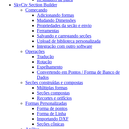
SkyCiv Section Builder
Começando
Adicionando formas
Mudando Dimensões
Propriedades da seção e envio
Ferramentas
Salvando e carregando seções
Upload de biblioteca personalizada
Integração com outro software
Operações
Tradução
Rotação
Espelhamento
Convertendo em Pontos / Forma de Banco de
Dados
Seções construídas e compostas
Múltiplas formas
Seções compostas
Recortes e orifícios
Formas Personalizadas
Forma de pontos
Forma de Linha
Importando DXF
Seções cônicas