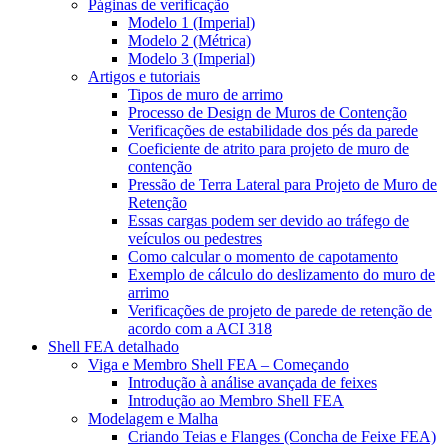
Páginas de verificação
Modelo 1 (Imperial)
Modelo 2 (Métrica)
Modelo 3 (Imperial)
Artigos e tutoriais
Tipos de muro de arrimo
Processo de Design de Muros de Contenção
Verificações de estabilidade dos pés da parede
Coeficiente de atrito para projeto de muro de
contenção
Pressão de Terra Lateral para Projeto de Muro de
Retenção
Essas cargas podem ser devido ao tráfego de
veículos ou pedestres
Como calcular o momento de capotamento
Exemplo de cálculo do deslizamento do muro de
arrimo
Verificações de projeto de parede de retenção de
acordo com a ACI 318
Shell FEA detalhado
Viga e Membro Shell FEA – Começando
Introdução à análise avançada de feixes
Introdução ao Membro Shell FEA
Modelagem e Malha
Criando Teias e Flanges (Concha de Feixe FEA)