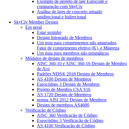
Exemplo de projeto de laje Eurocode e
comparação com SkyCiv
Análise de lajes de concreto armado
unidirecional e bidirecional
SkyCiv Member Design
Em geral
Estar sozinho
Design Integrado de Membros
Um guia para comprimentos não amarrados,
Fator de comprimento efetivo (K), e Magreza
Um guia para membros não prismáticos
Módulos de design de membros
AISC 360-10 e AISC 360-16 Design de Membro
de Aço
Padrões NDS® 2018 Design de Membros
AS 4100 Design de Membros
Eurocódigo 3 Design de Membros
Projeto de Membro CSA S16
AS 1720 Design de Membros
norma AISI 2012 Design de Membros
Design de membros AS4600
Verificação de Código
AISC 360 Verificação de Código
Eurocódigo 3 Verificação de Código
AS 4100 Verificação de Código