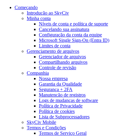
Começando
Introdução ao SkyCiv
Minha conta
Níveis de conta e política de suporte
Cancelando sua assinatura
Configuração da conta da equipe
Microsoft Single Sign-On (Entra ID)
Limites de conta
Gerenciamento de arquivos
Gerenciador de arquivos
Compartilhando arquivos
Controle de revisão
Companhia
Nossa empresa
Garantia da Qualidade
Segurança + 2FA
Manutenção de registros
Logs de mudanças de software
Política de Privacidade
Política de cookies
Lista de Subprocessadores
SkyCiv Mobile
Termos e Condições
Termos de Serviço Geral