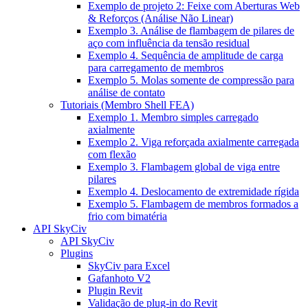
Exemplo de projeto 2: Feixe com Aberturas Web
& Reforços (Análise Não Linear)
Exemplo 3. Análise de flambagem de pilares de
aço com influência da tensão residual
Exemplo 4. Sequência de amplitude de carga
para carregamento de membros
Exemplo 5. Molas somente de compressão para
análise de contato
Tutoriais (Membro Shell FEA)
Exemplo 1. Membro simples carregado
axialmente
Exemplo 2. Viga reforçada axialmente carregada
com flexão
Exemplo 3. Flambagem global de viga entre
pilares
Exemplo 4. Deslocamento de extremidade rígida
Exemplo 5. Flambagem de membros formados a
frio com bimatéria
API SkyCiv
API SkyCiv
Plugins
SkyCiv para Excel
Gafanhoto V2
Plugin Revit
Validação de plug-in do Revit