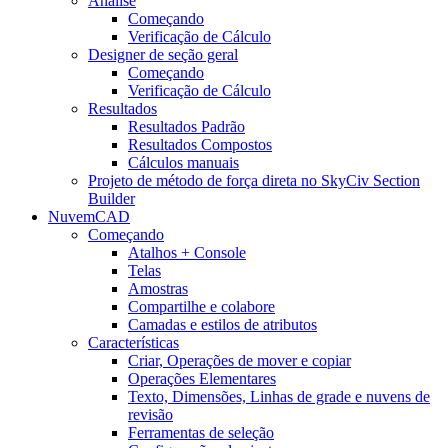
Análise
Começando
Verificação de Cálculo
Designer de seção geral
Começando
Verificação de Cálculo
Resultados
Resultados Padrão
Resultados Compostos
Cálculos manuais
Projeto de método de força direta no SkyCiv Section
Builder
NuvemCAD
Começando
Atalhos + Console
Telas
Amostras
Compartilhe e colabore
Camadas e estilos de atributos
Características
Criar, Operações de mover e copiar
Operações Elementares
Texto, Dimensões, Linhas de grade e nuvens de
revisão
Ferramentas de seleção