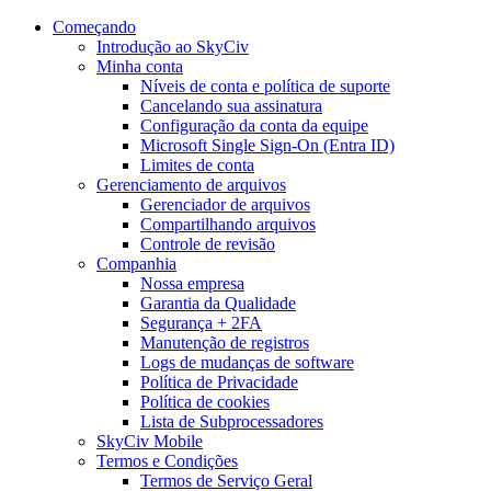
Começando
Introdução ao SkyCiv
Minha conta
Níveis de conta e política de suporte
Cancelando sua assinatura
Configuração da conta da equipe
Microsoft Single Sign-On (Entra ID)
Limites de conta
Gerenciamento de arquivos
Gerenciador de arquivos
Compartilhando arquivos
Controle de revisão
Companhia
Nossa empresa
Garantia da Qualidade
Segurança + 2FA
Manutenção de registros
Logs de mudanças de software
Política de Privacidade
Política de cookies
Lista de Subprocessadores
SkyCiv Mobile
Termos e Condições
Termos de Serviço Geral