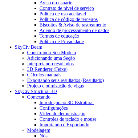
Aviso do usuário
Contrato de nível de serviço
Política de uso aceitável
Política de código de terceiros
Biscoitos & Aviso de rastreamento
Adendo de processamento de dados
Termos de educação
Política de Privacidade
SkyCiv Beam
Construindo Seu Modelo
Adicionando uma Seção
Interpretando resultados
3D Renderer (Feixe)
Cálculos manuais
Exportando seus resultados (Resultado)
Projeto e otimização de vigas
SkyCiv Structural 3D
Começando
Introdução ao 3D Estrutural
Configurações
Vídeo de demonstração
Controles de teclado e mouse
Importando e Exportando
Modelagem
Nós