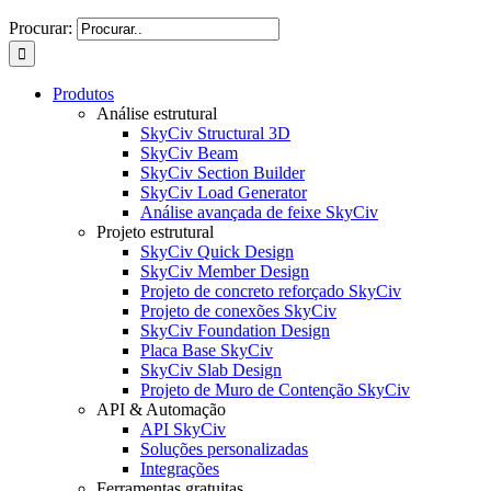
Procurar:
Produtos
Análise estrutural
SkyCiv Structural 3D
SkyCiv Beam
SkyCiv Section Builder
SkyCiv Load Generator
Análise avançada de feixe SkyCiv
Projeto estrutural
SkyCiv Quick Design
SkyCiv Member Design
Projeto de concreto reforçado SkyCiv
Projeto de conexões SkyCiv
SkyCiv Foundation Design
Placa Base SkyCiv
SkyCiv Slab Design
Projeto de Muro de Contenção SkyCiv
API & Automação
API SkyCiv
Soluções personalizadas
Integrações
Ferramentas gratuitas