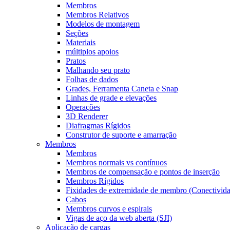
Membros
Membros Relativos
Modelos de montagem
Seções
Materiais
múltiplos apoios
Pratos
Malhando seu prato
Folhas de dados
Grades, Ferramenta Caneta e Snap
Linhas de grade e elevações
Operações
3D Renderer
Diafragmas Rígidos
Construtor de suporte e amarração
Membros
Membros
Membros normais vs contínuos
Membros de compensação e pontos de inserção
Membros Rígidos
Fixidades de extremidade de membro (Conectivid
Cabos
Membros curvos e espirais
Vigas de aço da web aberta (SJI)
Aplicação de cargas