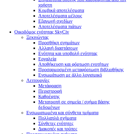
χρήστη
Κομβικά αποτελέσματα
Αποτελέσματα μέλους
Εξαγωγή σχεδίων
Αποτελέσματα πιάτων
Οικοδόμος ενότητας SkyCiv
Ξεκινώντας
Προσθήκη σχημάτων
Αλλαγή διαστάσεων
Ενότητα και υποβολή ενότητας
Εργαλεία
Αποθήκευση και φόρτωση ενοτήτων
Προσαρμοσμένη μεταφόρτωση βιβλιοθήκης
Ενσωμάτωση με άλλο λογισμικό
Λειτουργίες
Μετάφραση
Περιστροφή
Καθρέφτης
Μετατροπή σε σημεία / σχήμα βάσης
δεδομένων
Ενσωματωμένα και σύνθετα τμήματα
Πολλαπλά σχήματα
Σύνθετες ενότητες
Διακοπές και τρύπες