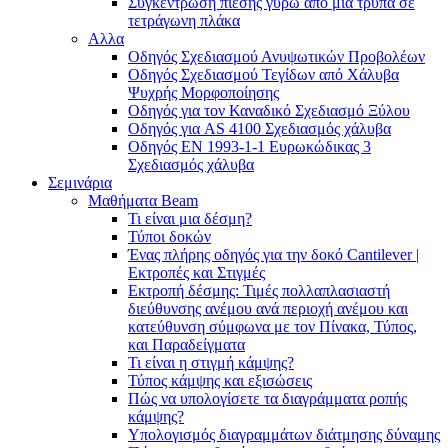
Συγκέντρωση πίεσης γύρω από μια τρύπα σε
τετράγωνη πλάκα
Αλλα
Οδηγός Σχεδιασμού Ανυψωτικών Προβολέων
Οδηγός Σχεδιασμού Τεγίδων από Χάλυβα
Ψυχρής Μορφοποίησης
Οδηγός για τον Καναδικό Σχεδιασμό Ξύλου
Οδηγός για AS 4100 Σχεδιασμός χάλυβα
Οδηγός ΕΝ 1993-1-1 Ευρωκώδικας 3
Σχεδιασμός χάλυβα
Σεμινάρια
Μαθήματα Beam
Τι είναι μια δέσμη?
Τύποι δοκών
Ένας πλήρης οδηγός για την δοκό Cantilever |
Εκτροπές και Στιγμές
Εκτροπή δέσμης: Τιμές πολλαπλασιαστή
διεύθυνσης ανέμου ανά περιοχή ανέμου και
κατεύθυνση σύμφωνα με τον Πίνακα, Τύπος,
και Παραδείγματα
Τι είναι η στιγμή κάμψης?
Τύπος κάμψης και εξισώσεις
Πώς να υπολογίσετε τα διαγράμματα ροπής
κάμψης?
Υπολογισμός διαγραμμάτων διάτμησης δύναμης