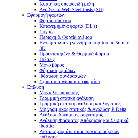
Κυρτή και σπειροειδή μέλη
Ανοίξτε το Web Steel Joists (SJI)
Εφαρμογή φορτίων
Φορτία σημείου
Κατανεμημένα φορτία (DL's)
Στιγμές
Περιοχή & Φορτία ανέμου
Ενσωματωμένη γεννήτρια φορτίου με δομικό
3D
Προεντεταμένο & Θερμικά Φορτία
Πιέσεις
Μόνο βάρος
Φόρτωση ομάδων
Φόρτωση συνδυασμών
Σχήματα συνδυασμού φορτίου
Επίλυση
Μοντέλο επισκευής
Γραμμική στατική ανάλυση
Γραμμική στατική ανάλυση και λυγισμός
Μη γραμμικός στατικός & Ανάλυση P-Delta
Ανάλυση δυναμικής συχνότητας
Ανάλυση Φάσματος Απόκρισης και Σεισμικά
Φορτία
Λίστα σφαλμάτων και προειδοποιήσεων
επίλυσης