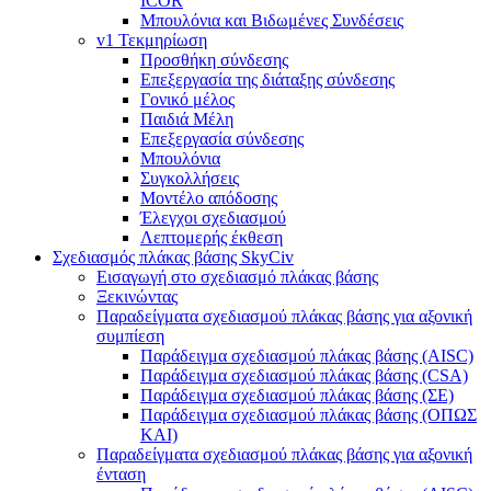
ICOR
Μπουλόνια και Βιδωμένες Συνδέσεις
v1 Τεκμηρίωση
Προσθήκη σύνδεσης
Επεξεργασία της διάταξης σύνδεσης
Γονικό μέλος
Παιδιά Μέλη
Επεξεργασία σύνδεσης
Μπουλόνια
Συγκολλήσεις
Μοντέλο απόδοσης
Έλεγχοι σχεδιασμού
Λεπτομερής έκθεση
Σχεδιασμός πλάκας βάσης SkyCiv
Εισαγωγή στο σχεδιασμό πλάκας βάσης
Ξεκινώντας
Παραδείγματα σχεδιασμού πλάκας βάσης για αξονική
συμπίεση
Παράδειγμα σχεδιασμού πλάκας βάσης (AISC)
Παράδειγμα σχεδιασμού πλάκας βάσης (CSA)
Παράδειγμα σχεδιασμού πλάκας βάσης (ΣΕ)
Παράδειγμα σχεδιασμού πλάκας βάσης (ΟΠΩΣ
ΚΑΙ)
Παραδείγματα σχεδιασμού πλάκας βάσης για αξονική
ένταση