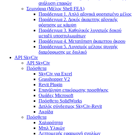
ανάλυση επαφών
Σεμινάρια (Μέλος Shell FEA)
Παράδειγμα 1. Απλό αξονικά φορτισμένο μέλος
Παράδειγμα 2. Δοκός άκαμπτης αξονικής
φόρτισης με κάμψη
Παράδειγμα 3. Καθολικός λυγισμός δοκού
μεταξύ υποστυλωμάτων
Παράδειγμα 4. Μετατόπιση άκαμπτου άκρου
Παράδειγμα 5. Λυγισμός μέλους ψυχρής
διαμόρφωσης με διυλικό
API SkyCiv
API SkyCiv
Πρόσθετα
SkyCiv για Excel
Grasshopper V2
Revit Plugin
Επανάληψη επικύρωσης προσθήκης
Ομάδες Microsoft
Πρόσθετο SolidWorks
Διπλός σύνδεσμος SkyCiv-Revit
Ακρίδα
Πρόσθετα
Χαλαρότητα
Μπιλ Υλικών
Λεπτομερής εφαρμογή σχολίων