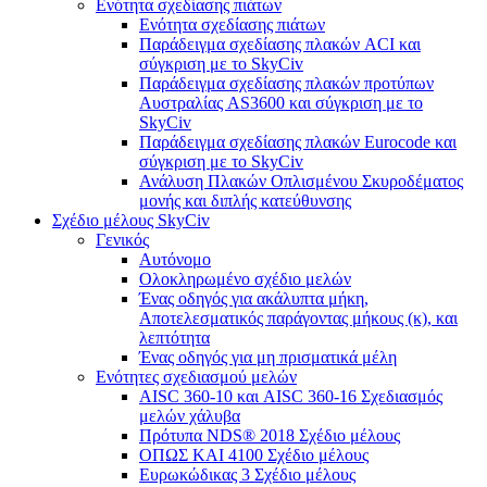
Ενότητα σχεδίασης πιάτων
Ενότητα σχεδίασης πιάτων
Παράδειγμα σχεδίασης πλακών ACI και
σύγκριση με το SkyCiv
Παράδειγμα σχεδίασης πλακών προτύπων
Αυστραλίας AS3600 και σύγκριση με το
SkyCiv
Παράδειγμα σχεδίασης πλακών Eurocode και
σύγκριση με το SkyCiv
Ανάλυση Πλακών Οπλισμένου Σκυροδέματος
μονής και διπλής κατεύθυνσης
Σχέδιο μέλους SkyCiv
Γενικός
Αυτόνομο
Ολοκληρωμένο σχέδιο μελών
Ένας οδηγός για ακάλυπτα μήκη,
Αποτελεσματικός παράγοντας μήκους (κ), και
λεπτότητα
Ένας οδηγός για μη πρισματικά μέλη
Ενότητες σχεδιασμού μελών
AISC 360-10 και AISC 360-16 Σχεδιασμός
μελών χάλυβα
Πρότυπα NDS® 2018 Σχέδιο μέλους
ΟΠΩΣ ΚΑΙ 4100 Σχέδιο μέλους
Ευρωκώδικας 3 Σχέδιο μέλους