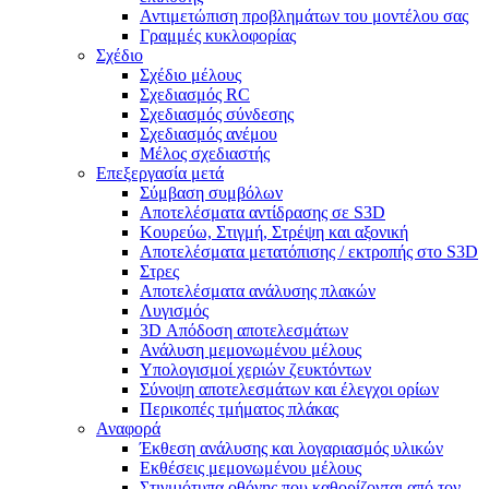
Αντιμετώπιση προβλημάτων του μοντέλου σας
Γραμμές κυκλοφορίας
Σχέδιο
Σχέδιο μέλους
Σχεδιασμός RC
Σχεδιασμός σύνδεσης
Σχεδιασμός ανέμου
Μέλος σχεδιαστής
Επεξεργασία μετά
Σύμβαση συμβόλων
Αποτελέσματα αντίδρασης σε S3D
Κουρεύω, Στιγμή, Στρέψη και αξονική
Αποτελέσματα μετατόπισης / εκτροπής στο S3D
Στρες
Αποτελέσματα ανάλυσης πλακών
Λυγισμός
3D Απόδοση αποτελεσμάτων
Ανάλυση μεμονωμένου μέλους
Υπολογισμοί χεριών ζευκτόντων
Σύνοψη αποτελεσμάτων και έλεγχοι ορίων
Περικοπές τμήματος πλάκας
Αναφορά
Έκθεση ανάλυσης και λογαριασμός υλικών
Εκθέσεις μεμονωμένου μέλους
Στιγμιότυπα οθόνης που καθορίζονται από τον