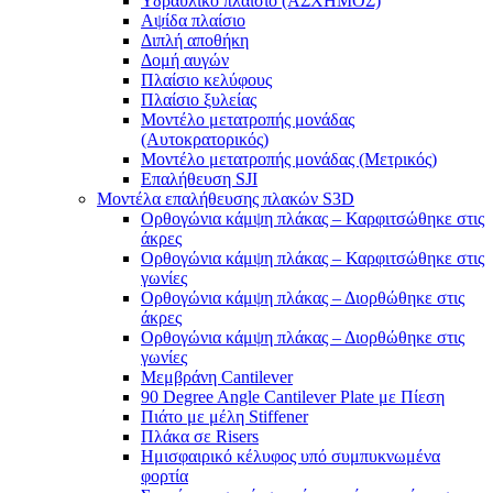
Υδραυλικό πλαίσιο (ΑΣΧΗΜΟΣ)
Αψίδα πλαίσιο
Διπλή αποθήκη
Δομή αυγών
Πλαίσιο κελύφους
Πλαίσιο ξυλείας
Μοντέλο μετατροπής μονάδας
(Αυτοκρατορικός)
Μοντέλο μετατροπής μονάδας (Μετρικός)
Επαλήθευση SJI
Μοντέλα επαλήθευσης πλακών S3D
Ορθογώνια κάμψη πλάκας – Καρφιτσώθηκε στις
άκρες
Ορθογώνια κάμψη πλάκας – Καρφιτσώθηκε στις
γωνίες
Ορθογώνια κάμψη πλάκας – Διορθώθηκε στις
άκρες
Ορθογώνια κάμψη πλάκας – Διορθώθηκε στις
γωνίες
Μεμβράνη Cantilever
90 Degree Angle Cantilever Plate με Πίεση
Πιάτο με μέλη Stiffener
Πλάκα σε Risers
Ημισφαιρικό κέλυφος υπό συμπυκνωμένα
φορτία