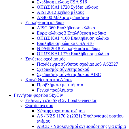
Σχεδίαση μέλους CSA S16
ΟΠΩΣ ΚΑΙ 1720 Σχέδιο μέλους
AISI 2012 Σχέδιο μέλους
AS4600 Μέλος σχεδιασμού
Επαλήθευση κώδικα
AISC 360 Επαλήθευση κώδικα
Ευρωκώδικας 3 Επαλήθευση κώδικα
ΟΠΩΣ ΚΑΙ 4100 Επαλήθευση κώδικα
Επαλήθευση κώδικα CSA S16
NDS® 2018 Επαλήθευση κώδικα
ΟΠΩΣ ΚΑΙ 1720 Επαλήθευση κώδικα
Σύνθετος σχεδιασμός
Παράδειγμα σύνθετου σχεδιασμού AS2327
Σχεδιασμός σύνθετης δοκού
Σχεδιασμός σύνθετης δοκού AISC
Κοινά Θέματα και Λύσεις
Προβλήματα με τμήματα
Γενικά προβλήματα
Γεννήτρια φορτίου SkyCiv
Εισαγωγή στο SkyCiv Load Generator
Φορτία ανέμου
Χάρτης ταχύτητας ανέμου
AS / NZS 1170.2 (2021) Υπολογισμοί φορτίου
ανέμου
ASCE 7 Υπολογισμοί ανεμοφόρτισης για κτίρια