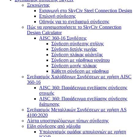
Ξεκινώντας
Εισαγωγή στο SkyCiv Steel Connection Design
Επιλογή σύνδεσης
Οδηγός για το σχεδιασμό σύνδεσης
Πώς να χρησιμοποιήσετε το SkyCiv Connection
Design Calculator
AISC 360-16 Συνδέσεις
Σύνδεση σύνδεσης στήλης
Σύνδεση διπλής γωνίας
Σύνδεση πλάκας φλάντζας
Σύνδεση με νάρθηκα γονάτου
Σύνδεση μονής πλάκας
Κάθετη σύνδεση με νάρθηκα
Σχεδιασμός Χαλύβδινων Συνδέσεων με χρήση AISC
360-16
AISC 360: Παράδειγμα σχεδίασης σύνδεσης
στιγμής
AISC 360: Παράδειγμα σχεδίασης σύνδεσης
διάτμησης
Σχεδιασμός Μεταλλικών Συνδέσεων με χρήση AS
4100:2020
Λίστα υποστηριζόμενων τύπων σύνδεσης
Είδη σύνδεσης από χάλυβα
Υπολογισμός ομάδας μπουλονιών με χρήση