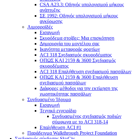
CSA A23.3: Οδηγός υπολογισμού μήκους
ανάπτυξης
ΣΕ 1992: Οδηγός υπολογισμού μήκους
αγκύρωσης
Αιμορροϊδές
Εισαγωγή
Σκυρόδεμα στοίβες: Μια επισκόπηση
Δημιουργία του μοντέλου σας
Ικανότητα μεταφοράς φορτίων
ACI 318 Σχεδιασμός σκυροδέματος
ΟΠΩΣ ΚΑΙ 2159 & 3600 Σχεδιασμός
σκυροδέματος
ACI 318 Επαλήθευση σχεδιασμού πασσάλων
ΟΠΩΣ ΚΑΙ 2159 & 3600 Επαλήθευση
σχεδιασμού πασσάλων
Διάφορες μέθοδοι για την εκτίμηση της
χωρητικότητας πασσάλων
Συνδυασμένο Ίδρυμα
Εισαγωγή
Τεχνικό εγχειρίδιο
Συνδυασμένος σχεδιασμός ποδιών
σύμφωνα με το ACI 318-14
Επαλήθευση ACI #1
Παράδειγμα Walkthrough Project Foundation
Σχεδιασμός σύνδεσης SkyCiv