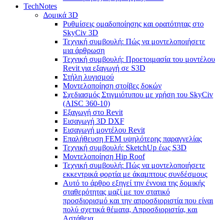
TechNotes
Δομικά 3D
Ρυθμίσεις ομαδοποίησης και ορατότητας στο
SkyCiv 3D
Τεχνική συμβουλή: Πώς να μοντελοποιήσετε
μια άρθρωση
Τεχνική συμβουλή: Προετοιμασία του μοντέλου
Revit για εξαγωγή σε S3D
Στήλη λυγισμού
Μοντελοποίηση στοίβες δοκών
Σχεδιασμός Στιγμιότυπου με χρήση του SkyCiv
(AISC 360-10)
Εξαγωγή στο Revit
Εισαγωγή 3D DXF
Εισαγωγή μοντέλου Revit
Επαλήθευση FEM υψηλότερης παραγγελίας
Τεχνική συμβουλή: SketchUp έως S3D
Μοντελοποίηση Hip Roof
Τεχνική συμβουλή: Πώς να μοντελοποιήσετε
εκκεντρικά φορτία με άκαμπτους συνδέσμους
Αυτό το άρθρο εξηγεί την έννοια της δομικής
σταθερότητας μαζί με τον στατικό
προσδιορισμό και την απροσδιοριστία που είναι
πολύ σχετικά θέματα, Απροσδιοριστία, και
Αστάθεια