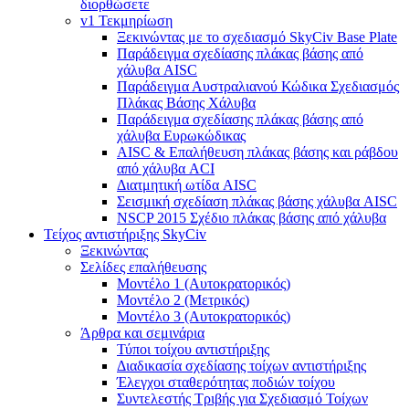
διορθώσετε
v1 Τεκμηρίωση
Ξεκινώντας με το σχεδιασμό SkyCiv Base Plate
Παράδειγμα σχεδίασης πλάκας βάσης από
χάλυβα AISC
Παράδειγμα Αυστραλιανού Κώδικα Σχεδιασμός
Πλάκας Βάσης Χάλυβα
Παράδειγμα σχεδίασης πλάκας βάσης από
χάλυβα Ευρωκώδικας
AISC & Επαλήθευση πλάκας βάσης και ράβδου
από χάλυβα ACI
Διατμητική ωτίδα AISC
Σεισμική σχεδίαση πλάκας βάσης χάλυβα AISC
NSCP 2015 Σχέδιο πλάκας βάσης από χάλυβα
Τείχος αντιστήριξης SkyCiv
Ξεκινώντας
Σελίδες επαλήθευσης
Μοντέλο 1 (Αυτοκρατορικός)
Μοντέλο 2 (Μετρικός)
Μοντέλο 3 (Αυτοκρατορικός)
Άρθρα και σεμινάρια
Τύποι τοίχου αντιστήριξης
Διαδικασία σχεδίασης τοίχων αντιστήριξης
Έλεγχοι σταθερότητας ποδιών τοίχου
Συντελεστής Τριβής για Σχεδιασμό Τοίχων