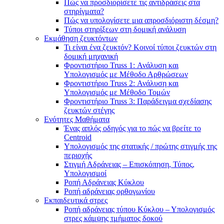
Πώς να προσδιορίσετε τις αντιδράσεις στα
στηρίγματα?
Πώς να υπολογίσετε μια απροσδιόριστη δέσμη?
Τύποι στηρίξεων στη δομική ανάλυση
Εκμάθηση ζευκτόντων
Τι είναι ένα ζευκτόν? Κοινοί τύποι ζευκτών στη
δομική μηχανική
Φροντιστήριο Truss 1: Ανάλυση και
Υπολογισμός με Μέθοδο Αρθρώσεων
Φροντιστήριο Truss 2: Ανάλυση και
Υπολογισμός με Μέθοδο Τομών
Φροντιστήριο Truss 3: Παράδειγμα σχεδίασης
ζευκτών στέγης
Ενότητες Μαθήματα
Ένας απλός οδηγός για το πώς να βρείτε το
Centroid
Υπολογισμός της στατικής / πρώτης στιγμής της
περιοχής
Στιγμή Αδράνειας – Επισκόπηση, Τύπος,
Υπολογισμοί
Ροπή Αδράνειας Κύκλου
Ροπή αδράνειας ορθογωνίου
Εκπαιδευτικά στρες
Ροπή αδράνειας τύπου Κύκλου – Υπολογισμός
στρες κάμψης τμήματος δοκού