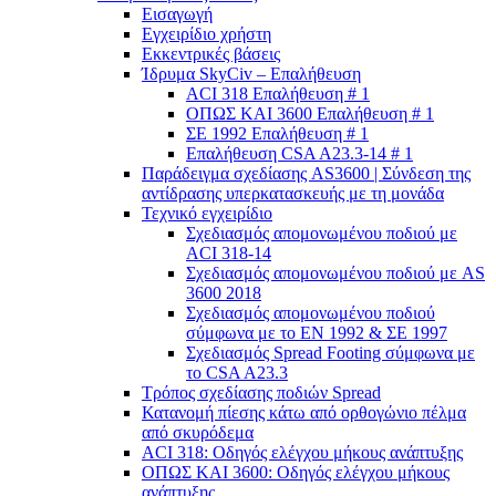
Εισαγωγή
Εγχειρίδιο χρήστη
Εκκεντρικές βάσεις
Ίδρυμα SkyCiv – Επαλήθευση
ACI 318 Επαλήθευση # 1
ΟΠΩΣ ΚΑΙ 3600 Επαλήθευση # 1
ΣΕ 1992 Επαλήθευση # 1
Επαλήθευση CSA A23.3-14 # 1
Παράδειγμα σχεδίασης AS3600 | Σύνδεση της
αντίδρασης υπερκατασκευής με τη μονάδα
Τεχνικό εγχειρίδιο
Σχεδιασμός απομονωμένου ποδιού με
ACI 318-14
Σχεδιασμός απομονωμένου ποδιού με AS
3600 2018
Σχεδιασμός απομονωμένου ποδιού
σύμφωνα με το ΕΝ 1992 & ΣΕ 1997
Σχεδιασμός Spread Footing σύμφωνα με
το CSA A23.3
Τρόπος σχεδίασης ποδιών Spread
Κατανομή πίεσης κάτω από ορθογώνιο πέλμα
από σκυρόδεμα
ACI 318: Οδηγός ελέγχου μήκους ανάπτυξης
ΟΠΩΣ ΚΑΙ 3600: Οδηγός ελέγχου μήκους
ανάπτυξης