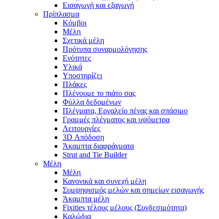
Εισαγωγή και εξαγωγή
Πρίπλασμα
Κόμβοι
Μέλη
Σχετικά μέλη
Πρότυπα συναρμολόγησης
Ενότητες
Υλικά
Υποστηρίζει
Πλάκες
Πλένουμε το πιάτο σας
Φύλλα δεδομένων
Πλέγματα, Εργαλείο πένας και σπάσιμο
Γραμμές πλέγματος και υψόμετρα
Λειτουργίες
3D Απόδοση
Άκαμπτα διαφράγματα
Strut and Tie Builder
Μέλη
Μέλη
Κανονικά και συνεχή μέλη
Συμψηφισμός μελών και σημείων εισαγωγής
Άκαμπτα μέλη
Fixities τέλους μέλους (Συνδεσιμότητα)
Καλώδια