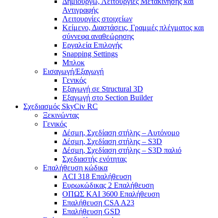
Δημιουργώ, Λειτουργίες Μετακίνησης και
Αντιγραφής
Λειτουργίες στοιχείων
Κείμενο, Διαστάσεις, Γραμμές πλέγματος και
σύννεφα αναθεώρησης
Εργαλεία Επιλογής
Snapping Settings
Μπλοκ
Εισαγωγή/Εξαγωγή
Γενικός
Εξαγωγή σε Structural 3D
Εξαγωγή στο Section Builder
Σχεδιασμός SkyCiv RC
Ξεκινώντας
Γενικός
Δέσμη, Σχεδίαση στήλης – Αυτόνομο
Δέσμη, Σχεδίαση στήλης – S3D
Δέσμη, Σχεδίαση στήλης – S3D παλιό
Σχεδιαστής ενότητας
Επαλήθευση κώδικα
ACI 318 Επαλήθευση
Ευρωκώδικας 2 Επαλήθευση
ΟΠΩΣ ΚΑΙ 3600 Επαλήθευση
Επαλήθευση CSA A23
Επαλήθευση GSD