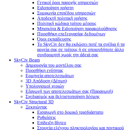
Γενικοί όροι παροχής υπηρεσιών
Ειδοποίηση χρήστη
Συμφωνία επιπέδου υπηρεσιών
Αποδεκτή πολιτική χρήσης
Πολιτική κώδικα τρίτου μέρους
Μπισκότα & Ειδοποίηση παρακολούθησης
Προσθήκη επεξεργασίας δεδομένων
Όροι εκπαίδευσης
Το SkyCiv δεν θα εκδώσει ποτέ τα σχέδια ή τα
αρχεία σας σε τρίτους ή σε οποιονδήποτε άλλο
συνδρομητή χωρίς την άδειά σας
SkyCiv Beam
Δημιουργία του μοντέλου σας
Προσθήκη ενότητας
Ερμηνεία αποτελεσμάτων
3D Απόδοση (Δέσμη)
Υπολογισμοί χεριών
Εξαγωγή των αποτελεσμάτων σας (Παραγωγή)
Σχεδιασμός και βελτιστοποίηση δέσμης
SkyCiv Structural 3D
Ξεκινώντας
Εισαγωγή στο δομικό τρισδιάστατο
Ρυθμίσεις
Επίδειξη βίντεο
Στοιχεία ελέγχου πληκτρολογίου και ποντικιού