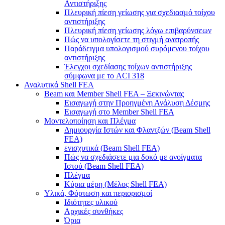
Αντιστήριξης
Πλευρική πίεση γείωσης για σχεδιασμό τοίχου
αντιστήριξης
Πλευρική πίεση γείωσης λόγω επιβαρύνσεων
Πώς να υπολογίσετε τη στιγμή ανατροπής
Παράδειγμα υπολογισμού συρόμενου τοίχου
αντιστήριξης
Έλεγχοι σχεδίασης τοίχων αντιστήριξης
σύμφωνα με το ACI 318
Αναλυτικά Shell FEA
Beam και Member Shell FEA – Ξεκινώντας
Εισαγωγή στην Προηγμένη Ανάλυση Δέσμης
Εισαγωγή στο Member Shell FEA
Μοντελοποίηση και Πλέγμα
Δημιουργία Ιστών και Φλαντζών (Beam Shell
FEA)
ενισχυτικά (Beam Shell FEA)
Πώς να σχεδιάσετε μια δοκό με ανοίγματα
Ιστού (Beam Shell FEA)
Πλέγμα
Κύρια μέρη (Μέλος Shell FEA)
Υλικά, Φόρτωση και περιορισμοί
Ιδιότητες υλικού
Αρχικές συνθήκες
Όρια