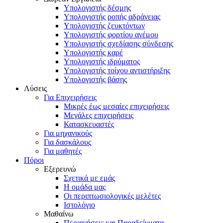
Υπολογιστής δέσμης
Υπολογιστής ροπής αδράνειας
Υπολογιστής ζευκτόντων
Υπολογιστής φορτίου ανέμου
Υπολογιστής σχεδίασης σύνδεσης
Υπολογιστής καρέ
Υπολογιστής ιδρύματος
Υπολογιστής τοίχου αντιστήριξης
Υπολογιστής βάσης
Λύσεις
Για Επιχειρήσεις
Μικρές έως μεσαίες επιχειρήσεις
Μεγάλες επιχειρήσεις
Κατασκευαστές
Για μηχανικούς
Για δασκάλους
Για μαθητές
Πόροι
Εξερευνώ
Σχετικά με εμάς
Η ομάδα μας
Οι περιπτωσιολογικές μελέτες
Ιστολόγιο
Μαθαίνω
Περιηγήσεις και Παραδείγματα