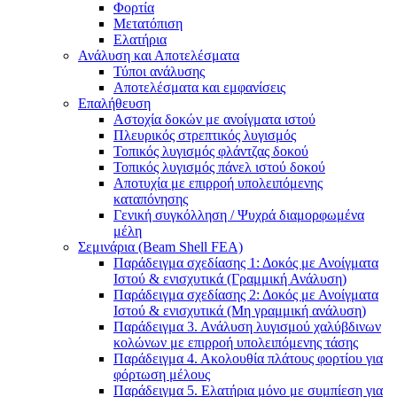
Φορτία
Μετατόπιση
Ελατήρια
Ανάλυση και Αποτελέσματα
Τύποι ανάλυσης
Αποτελέσματα και εμφανίσεις
Επαλήθευση
Αστοχία δοκών με ανοίγματα ιστού
Πλευρικός στρεπτικός λυγισμός
Τοπικός λυγισμός φλάντζας δοκού
Τοπικός λυγισμός πάνελ ιστού δοκού
Αποτυχία με επιρροή υπολειπόμενης
καταπόνησης
Γενική συγκόλληση / Ψυχρά διαμορφωμένα
μέλη
Σεμινάρια (Beam Shell FEA)
Παράδειγμα σχεδίασης 1: Δοκός με Ανοίγματα
Ιστού & ενισχυτικά (Γραμμική Ανάλυση)
Παράδειγμα σχεδίασης 2: Δοκός με Ανοίγματα
Ιστού & ενισχυτικά (Μη γραμμική ανάλυση)
Παράδειγμα 3. Ανάλυση λυγισμού χαλύβδινων
κολώνων με επιρροή υπολειπόμενης τάσης
Παράδειγμα 4. Ακολουθία πλάτους φορτίου για
φόρτωση μέλους
Παράδειγμα 5. Ελατήρια μόνο με συμπίεση για