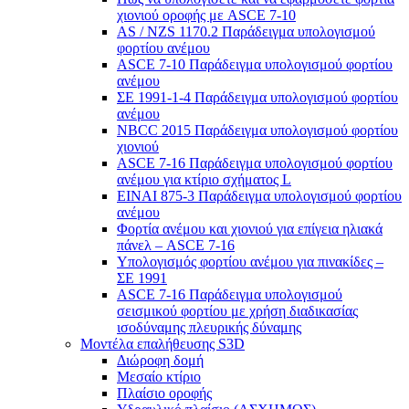
χιονιού οροφής με ASCE 7-10
AS / NZS 1170.2 Παράδειγμα υπολογισμού
φορτίου ανέμου
ASCE 7-10 Παράδειγμα υπολογισμού φορτίου
ανέμου
ΣΕ 1991-1-4 Παράδειγμα υπολογισμού φορτίου
ανέμου
NBCC 2015 Παράδειγμα υπολογισμού φορτίου
χιονιού
ASCE 7-16 Παράδειγμα υπολογισμού φορτίου
ανέμου για κτίριο σχήματος L
ΕΙΝΑΙ 875-3 Παράδειγμα υπολογισμού φορτίου
ανέμου
Φορτία ανέμου και χιονιού για επίγεια ηλιακά
πάνελ – ASCE 7-16
Υπολογισμός φορτίου ανέμου για πινακίδες –
ΣΕ 1991
ASCE 7-16 Παράδειγμα υπολογισμού
σεισμικού φορτίου με χρήση διαδικασίας
ισοδύναμης πλευρικής δύναμης
Μοντέλα επαλήθευσης S3D
Διώροφη δομή
Μεσαίο κτίριο
Πλαίσιο οροφής