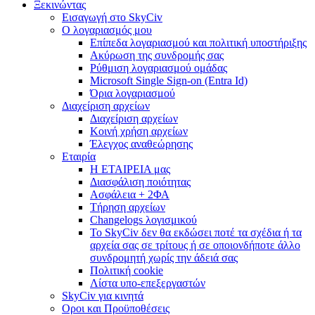
Ξεκινώντας
Εισαγωγή στο SkyCiv
Ο λογαριασμός μου
Επίπεδα λογαριασμού και πολιτική υποστήριξης
Ακύρωση της συνδρομής σας
Ρύθμιση λογαριασμού ομάδας
Microsoft Single Sign-on (Entra Id)
Όρια λογαριασμού
Διαχείριση αρχείων
Διαχείριση αρχείων
Κοινή χρήση αρχείων
Έλεγχος αναθεώρησης
Εταιρία
Η ΕΤΑΙΡΕΙΑ μας
Διασφάλιση ποιότητας
Ασφάλεια + 2ΦΑ
Τήρηση αρχείων
Changelogs λογισμικού
Το SkyCiv δεν θα εκδώσει ποτέ τα σχέδια ή τα
αρχεία σας σε τρίτους ή σε οποιονδήποτε άλλο
συνδρομητή χωρίς την άδειά σας
Πολιτική cookie
Λίστα υπο-επεξεργαστών
SkyCiv για κινητά
Οροι και Προϋποθέσεις