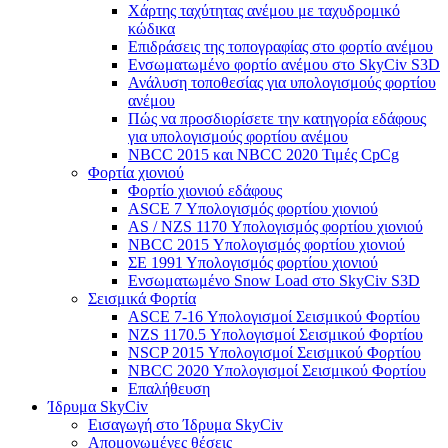
Χάρτης ταχύτητας ανέμου με ταχυδρομικό
κώδικα
Επιδράσεις της τοπογραφίας στο φορτίο ανέμου
Ενσωματωμένο φορτίο ανέμου στο SkyCiv S3D
Ανάλυση τοποθεσίας για υπολογισμούς φορτίου
ανέμου
Πώς να προσδιορίσετε την κατηγορία εδάφους
για υπολογισμούς φορτίου ανέμου
NBCC 2015 και NBCC 2020 Τιμές CpCg
Φορτία χιονιού
Φορτίο χιονιού εδάφους
ASCE 7 Υπολογισμός φορτίου χιονιού
AS / NZS 1170 Υπολογισμός φορτίου χιονιού
NBCC 2015 Υπολογισμός φορτίου χιονιού
ΣΕ 1991 Υπολογισμός φορτίου χιονιού
Ενσωματωμένο Snow Load στο SkyCiv S3D
Σεισμικά Φορτία
ASCE 7-16 Υπολογισμοί Σεισμικού Φορτίου
NZS 1170.5 Υπολογισμοί Σεισμικού Φορτίου
NSCP 2015 Υπολογισμοί Σεισμικού Φορτίου
NBCC 2020 Υπολογισμοί Σεισμικού Φορτίου
Επαλήθευση
Ίδρυμα SkyCiv
Εισαγωγή στο Ίδρυμα SkyCiv
Απομονωμένες θέσεις