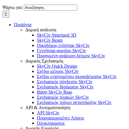
Ψάχνω για:
Προϊόντα
Δομική ανάλυση
SkyCiv Structural 3D
SkyCiv Beam
Οικοδόμος ενότητας SkyCiv
Γεννήτρια φορτίου SkyCiv
Προηγμένη ανάλυση δέσμης SkyCiv
Δομικός Σχεδιασμός
SkyCiv Quick Design
Σχέδιο μέλους SkyCiv
Σχέδιο ενισχυμένου σκυροδέματος SkyCiv
Σχεδιασμός σύνδεσης SkyCiv
Σχεδιασμός Ιδρύματος SkyCiv
Βάση SkyCiv Base
Σχεδιασμός πλακών SkyCiv
Σχεδιασμός τοίχων αντιστήριξης SkyCiv
API & Αυτοματοποίηση
API SkyCiv
Προσαρμοσμένες Λύσεις
Ολοκληρώσεις
Δωρεάν Εργαλεία