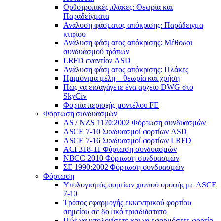
Ορθοτροπικές πλάκες: Θεωρία και
Παραδείγματα
Ανάλυση φάσματος απόκρισης: Παράδειγμα
κτιρίου
Ανάλυση φάσματος απόκρισης: Μέθοδοι
συνδυασμού τρόπων
LRFD εναντίον ASD
Ανάλυση φάσματος απόκρισης: Πλάκες
Ημιμόνιμα μέλη – θεωρία και χρήση
Πώς να εισαγάγετε ένα αρχείο DWG στο
SkyCiv
Φορτία περιοχής μοντέλου FE
Φόρτωση συνδυασμών
AS / NZS 1170:2002 Φόρτωση συνδυασμών
ASCE 7-10 Συνδυασμοί φορτίων ASD
ASCE 7-16 Συνδυασμοί φορτίων LRFD
ACI 318-11 Φόρτωση συνδυασμών
NBCC 2010 Φόρτωση συνδυασμών
ΣΕ 1990:2002 Φόρτωση συνδυασμών
Φόρτωση
Υπολογισμός φορτίων χιονιού οροφής με ASCE
7-10
Τρόπος εφαρμογής εκκεντρικού φορτίου
σημείου σε δομικό τρισδιάστατο
Πώς να υπολογίσετε και να εφαρμόσετε φορτία