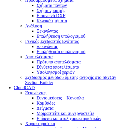
Προσαρμοσμένα σχήματα
Σχήματα πόντων
Σχήμα γραμμής
Εισαγωγή DXF
Κωνικά τμήματα
Ανάλυση
Ξεκινώντας
Επαλήθευση υπολογισμού
Γενικός Σχεδιαστής Ενότητας
Ξεκινώντας
Επαλήθευση υπολογισμού
Αποτελέσματα
Πρότυπα αποτελέσματα
Σύνθετα αποτελέσματα
Υπολογισμοί χεριών
Σχεδιασμός μεθόδου άμεσης αντοχής στο SkyCiv
Section Builder
CloudCAD
Ξεκινώντας
Συντομεύσεις + Κονσόλα
Καμβάδες
Δείγματα
Μοιραστείτε και συνεργαστείτε
Επίπεδα και στυλ χαρακτηριστικών
Χαρακτηριστικά