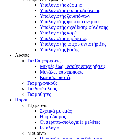
Υπολογιστής δέσμης
Υπολογιστής ροπής αδράνειας
Υπολογιστής ζευκτόντων
Υπολογιστής φορτίου ανέμου
Υπολογιστής σχεδίασης σύνδεσης
Υπολογιστής καρέ
Υπολογιστής ιδρύματος
Υπολογιστής τοίχου αντιστήριξης
Υπολογιστής βάσης
Λύσεις
Για Επιχειρήσεις
Μικρές έως μεσαίες επιχειρήσεις
Μεγάλες επιχειρήσεις
Κατασκευαστές
Για μηχανικούς
Για δασκάλους
Για μαθητές
Πόροι
Εξερευνώ
Σχετικά με εμάς
Η ομάδα μας
Οι περιπτωσιολογικές μελέτες
Ιστολόγιο
Μαθαίνω
Περιηγήσεις και Παραδείγματα