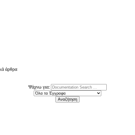
ικά άρθρα
Ψάχνω για: