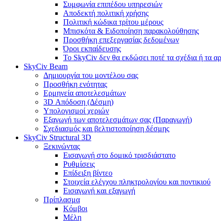
Συμφωνία επιπέδου υπηρεσιών
Αποδεκτή πολιτική χρήσης
Πολιτική κώδικα τρίτου μέρους
Μπισκότα & Ειδοποίηση παρακολούθησης
Προσθήκη επεξεργασίας δεδομένων
Όροι εκπαίδευσης
Το SkyCiv δεν θα εκδώσει ποτέ τα σχέδια ή τα α
SkyCiv Beam
Δημιουργία του μοντέλου σας
Προσθήκη ενότητας
Ερμηνεία αποτελεσμάτων
3D Απόδοση (Δέσμη)
Υπολογισμοί χεριών
Εξαγωγή των αποτελεσμάτων σας (Παραγωγή)
Σχεδιασμός και βελτιστοποίηση δέσμης
SkyCiv Structural 3D
Ξεκινώντας
Εισαγωγή στο δομικό τρισδιάστατο
Ρυθμίσεις
Επίδειξη βίντεο
Στοιχεία ελέγχου πληκτρολογίου και ποντικιού
Εισαγωγή και εξαγωγή
Πρίπλασμα
Κόμβοι
Μέλη