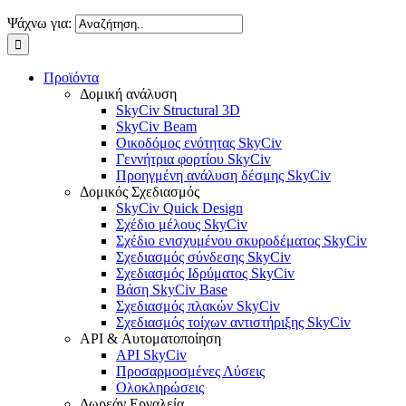
Ψάχνω για:
Προϊόντα
Δομική ανάλυση
SkyCiv Structural 3D
SkyCiv Beam
Οικοδόμος ενότητας SkyCiv
Γεννήτρια φορτίου SkyCiv
Προηγμένη ανάλυση δέσμης SkyCiv
Δομικός Σχεδιασμός
SkyCiv Quick Design
Σχέδιο μέλους SkyCiv
Σχέδιο ενισχυμένου σκυροδέματος SkyCiv
Σχεδιασμός σύνδεσης SkyCiv
Σχεδιασμός Ιδρύματος SkyCiv
Βάση SkyCiv Base
Σχεδιασμός πλακών SkyCiv
Σχεδιασμός τοίχων αντιστήριξης SkyCiv
API & Αυτοματοποίηση
API SkyCiv
Προσαρμοσμένες Λύσεις
Ολοκληρώσεις
Δωρεάν Εργαλεία