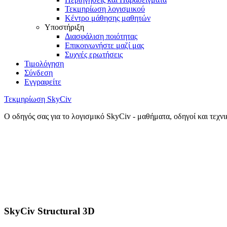
Τεκμηρίωση λογισμικού
Κέντρο μάθησης μαθητών
Υποστήριξη
Διασφάλιση ποιότητας
Επικοινωνήστε μαζί μας
Συχνές ερωτήσεις
Τιμολόγηση
Σύνδεση
Εγγραφείτε
Τεκμηρίωση SkyCiv
Ο οδηγός σας για το λογισμικό SkyCiv - μαθήματα, οδηγοί και τεχν
SkyCiv Structural 3D