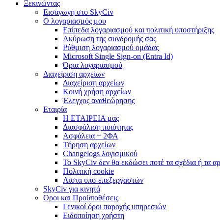
Ξεκινώντας
Εισαγωγή στο SkyCiv
Ο λογαριασμός μου
Επίπεδα λογαριασμού και πολιτική υποστήριξης
Ακύρωση της συνδρομής σας
Ρύθμιση λογαριασμού ομάδας
Microsoft Single Sign-on (Entra Id)
Όρια λογαριασμού
Διαχείριση αρχείων
Διαχείριση αρχείων
Κοινή χρήση αρχείων
Έλεγχος αναθεώρησης
Εταιρία
Η ΕΤΑΙΡΕΙΑ μας
Διασφάλιση ποιότητας
Ασφάλεια + 2ΦΑ
Τήρηση αρχείων
Changelogs λογισμικού
Το SkyCiv δεν θα εκδώσει ποτέ τα σχέδια ή τα α
Πολιτική cookie
Λίστα υπο-επεξεργαστών
SkyCiv για κινητά
Οροι και Προϋποθέσεις
Γενικοί όροι παροχής υπηρεσιών
Ειδοποίηση χρήστη