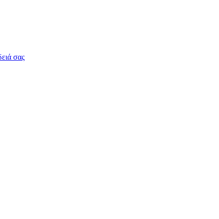
δειά σας