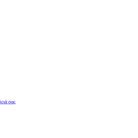
δειά σας