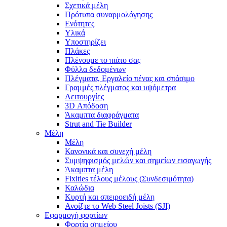
Σχετικά μέλη
Πρότυπα συναρμολόγησης
Ενότητες
Υλικά
Υποστηρίζει
Πλάκες
Πλένουμε το πιάτο σας
Φύλλα δεδομένων
Πλέγματα, Εργαλείο πένας και σπάσιμο
Γραμμές πλέγματος και υψόμετρα
Λειτουργίες
3D Απόδοση
Άκαμπτα διαφράγματα
Strut and Tie Builder
Μέλη
Μέλη
Κανονικά και συνεχή μέλη
Συμψηφισμός μελών και σημείων εισαγωγής
Άκαμπτα μέλη
Fixities τέλους μέλους (Συνδεσιμότητα)
Καλώδια
Κυρτή και σπειροειδή μέλη
Ανοίξτε το Web Steel Joists (SJI)
Εφαρμογή φορτίων
Φορτία σημείου