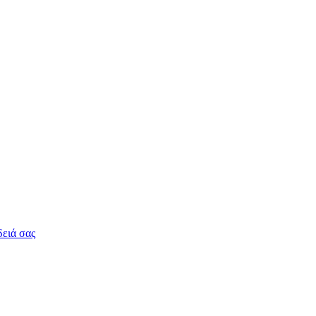
δειά σας