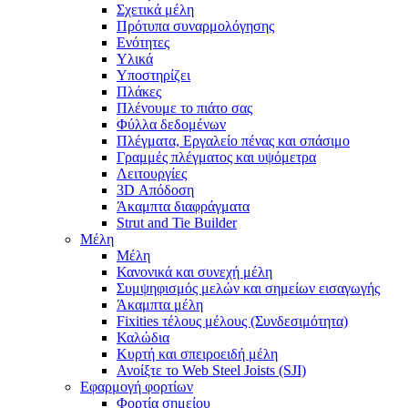
Σχετικά μέλη
Πρότυπα συναρμολόγησης
Ενότητες
Υλικά
Υποστηρίζει
Πλάκες
Πλένουμε το πιάτο σας
Φύλλα δεδομένων
Πλέγματα, Εργαλείο πένας και σπάσιμο
Γραμμές πλέγματος και υψόμετρα
Λειτουργίες
3D Απόδοση
Άκαμπτα διαφράγματα
Strut and Tie Builder
Μέλη
Μέλη
Κανονικά και συνεχή μέλη
Συμψηφισμός μελών και σημείων εισαγωγής
Άκαμπτα μέλη
Fixities τέλους μέλους (Συνδεσιμότητα)
Καλώδια
Κυρτή και σπειροειδή μέλη
Ανοίξτε το Web Steel Joists (SJI)
Εφαρμογή φορτίων
Φορτία σημείου