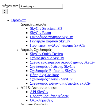
Ψάχνω για:
Προϊόντα
Δομική ανάλυση
SkyCiv Structural 3D
SkyCiv Beam
Οικοδόμος ενότητας SkyCiv
Γεννήτρια φορτίου SkyCiv
Προηγμένη ανάλυση δέσμης SkyCiv
Δομικός Σχεδιασμός
SkyCiv Quick Design
Σχέδιο μέλους SkyCiv
Σχέδιο ενισχυμένου σκυροδέματος SkyCiv
Σχεδιασμός σύνδεσης SkyCiv
Σχεδιασμός Ιδρύματος SkyCiv
Βάση SkyCiv Base
Σχεδιασμός πλακών SkyCiv
Σχεδιασμός τοίχων αντιστήριξης SkyCiv
API & Αυτοματοποίηση
API SkyCiv
Προσαρμοσμένες Λύσεις
Ολοκληρώσεις
Δωρεάν Εργαλεία