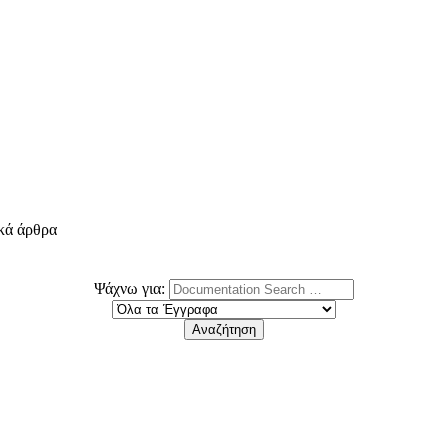
ικά άρθρα
Ψάχνω για: