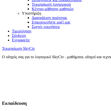
Τεκμηρίωση λογισμικού
Κέντρο μάθησης μαθητών
Υποστήριξη
Διασφάλιση ποιότητας
Επικοινωνήστε μαζί μας
Συχνές ερωτήσεις
Τιμολόγηση
Σύνδεση
Εγγραφείτε
Τεκμηρίωση SkyCiv
Ο οδηγός σας για το λογισμικό SkyCiv - μαθήματα, οδηγοί και τεχν
Εκπαίδευση