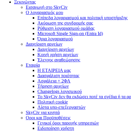
Ξεκινώντας
Εισαγωγή στο SkyCiv
Ο λογαριασμός μου
Επίπεδα λογαριασμού και πολιτική υποστήριξης
Ακύρωση της συνδρομής σας
Ρύθμιση λογαριασμού ομάδας
Microsoft Single Sign-on (Entra Id)
Όρια λογαριασμού
Διαχείριση αρχείων
Διαχείριση αρχείων
Κοινή χρήση αρχείων
Έλεγχος αναθεώρησης
Εταιρία
Η ΕΤΑΙΡΕΙΑ μας
Διασφάλιση ποιότητας
Ασφάλεια + 2ΦΑ
Τήρηση αρχείων
Changelogs λογισμικού
Το SkyCiv δεν θα εκδώσει ποτέ τα σχέδια ή τα α
Πολιτική cookie
Λίστα υπο-επεξεργαστών
SkyCiv για κινητά
Οροι και Προϋποθέσεις
Γενικοί όροι παροχής υπηρεσιών
Ειδοποίηση χρήστη