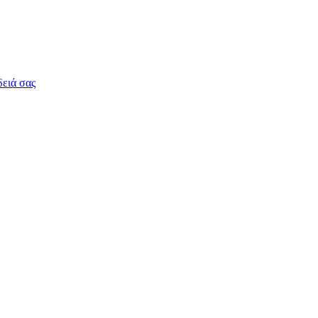
δειά σας