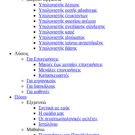
Υπολογιστής δέσμης
Υπολογιστής ροπής αδράνειας
Υπολογιστής ζευκτόντων
Υπολογιστής φορτίου ανέμου
Υπολογιστής σχεδίασης σύνδεσης
Υπολογιστής καρέ
Υπολογιστής ιδρύματος
Υπολογιστής τοίχου αντιστήριξης
Υπολογιστής βάσης
Λύσεις
Για Επιχειρήσεις
Μικρές έως μεσαίες επιχειρήσεις
Μεγάλες επιχειρήσεις
Κατασκευαστές
Για μηχανικούς
Για δασκάλους
Για μαθητές
Πόροι
Εξερευνώ
Σχετικά με εμάς
Η ομάδα μας
Οι περιπτωσιολογικές μελέτες
Ιστολόγιο
Μαθαίνω
Περιηγήσεις και Παραδείγματα