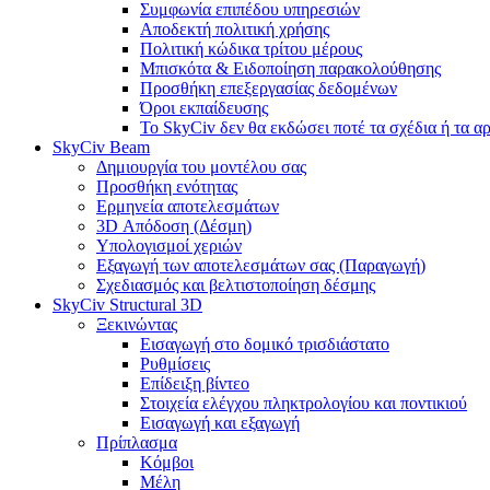
Συμφωνία επιπέδου υπηρεσιών
Αποδεκτή πολιτική χρήσης
Πολιτική κώδικα τρίτου μέρους
Μπισκότα & Ειδοποίηση παρακολούθησης
Προσθήκη επεξεργασίας δεδομένων
Όροι εκπαίδευσης
Το SkyCiv δεν θα εκδώσει ποτέ τα σχέδια ή τα α
SkyCiv Beam
Δημιουργία του μοντέλου σας
Προσθήκη ενότητας
Ερμηνεία αποτελεσμάτων
3D Απόδοση (Δέσμη)
Υπολογισμοί χεριών
Εξαγωγή των αποτελεσμάτων σας (Παραγωγή)
Σχεδιασμός και βελτιστοποίηση δέσμης
SkyCiv Structural 3D
Ξεκινώντας
Εισαγωγή στο δομικό τρισδιάστατο
Ρυθμίσεις
Επίδειξη βίντεο
Στοιχεία ελέγχου πληκτρολογίου και ποντικιού
Εισαγωγή και εξαγωγή
Πρίπλασμα
Κόμβοι
Μέλη