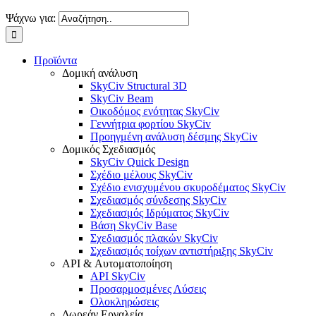
Ψάχνω για:
Προϊόντα
Δομική ανάλυση
SkyCiv Structural 3D
SkyCiv Beam
Οικοδόμος ενότητας SkyCiv
Γεννήτρια φορτίου SkyCiv
Προηγμένη ανάλυση δέσμης SkyCiv
Δομικός Σχεδιασμός
SkyCiv Quick Design
Σχέδιο μέλους SkyCiv
Σχέδιο ενισχυμένου σκυροδέματος SkyCiv
Σχεδιασμός σύνδεσης SkyCiv
Σχεδιασμός Ιδρύματος SkyCiv
Βάση SkyCiv Base
Σχεδιασμός πλακών SkyCiv
Σχεδιασμός τοίχων αντιστήριξης SkyCiv
API & Αυτοματοποίηση
API SkyCiv
Προσαρμοσμένες Λύσεις
Ολοκληρώσεις
Δωρεάν Εργαλεία