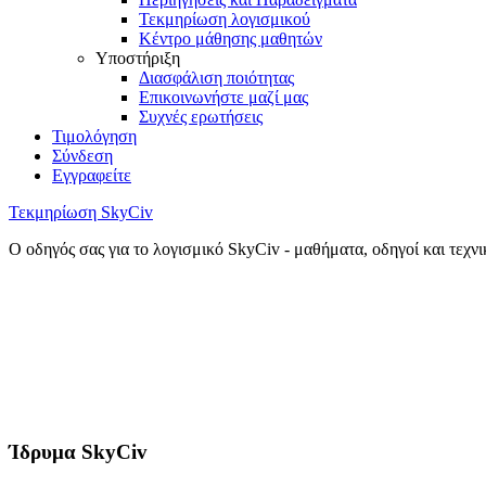
Τεκμηρίωση λογισμικού
Κέντρο μάθησης μαθητών
Υποστήριξη
Διασφάλιση ποιότητας
Επικοινωνήστε μαζί μας
Συχνές ερωτήσεις
Τιμολόγηση
Σύνδεση
Εγγραφείτε
Τεκμηρίωση SkyCiv
Ο οδηγός σας για το λογισμικό SkyCiv - μαθήματα, οδηγοί και τεχν
Ίδρυμα SkyCiv