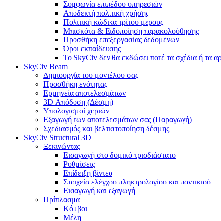
Συμφωνία επιπέδου υπηρεσιών
Αποδεκτή πολιτική χρήσης
Πολιτική κώδικα τρίτου μέρους
Μπισκότα & Ειδοποίηση παρακολούθησης
Προσθήκη επεξεργασίας δεδομένων
Όροι εκπαίδευσης
Το SkyCiv δεν θα εκδώσει ποτέ τα σχέδια ή τα α
SkyCiv Beam
Δημιουργία του μοντέλου σας
Προσθήκη ενότητας
Ερμηνεία αποτελεσμάτων
3D Απόδοση (Δέσμη)
Υπολογισμοί χεριών
Εξαγωγή των αποτελεσμάτων σας (Παραγωγή)
Σχεδιασμός και βελτιστοποίηση δέσμης
SkyCiv Structural 3D
Ξεκινώντας
Εισαγωγή στο δομικό τρισδιάστατο
Ρυθμίσεις
Επίδειξη βίντεο
Στοιχεία ελέγχου πληκτρολογίου και ποντικιού
Εισαγωγή και εξαγωγή
Πρίπλασμα
Κόμβοι
Μέλη