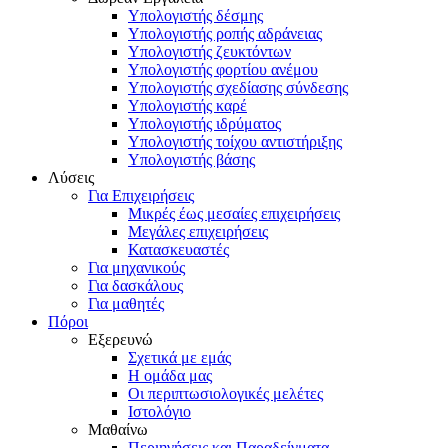
Υπολογιστής δέσμης
Υπολογιστής ροπής αδράνειας
Υπολογιστής ζευκτόντων
Υπολογιστής φορτίου ανέμου
Υπολογιστής σχεδίασης σύνδεσης
Υπολογιστής καρέ
Υπολογιστής ιδρύματος
Υπολογιστής τοίχου αντιστήριξης
Υπολογιστής βάσης
Λύσεις
Για Επιχειρήσεις
Μικρές έως μεσαίες επιχειρήσεις
Μεγάλες επιχειρήσεις
Κατασκευαστές
Για μηχανικούς
Για δασκάλους
Για μαθητές
Πόροι
Εξερευνώ
Σχετικά με εμάς
Η ομάδα μας
Οι περιπτωσιολογικές μελέτες
Ιστολόγιο
Μαθαίνω
Περιηγήσεις και Παραδείγματα