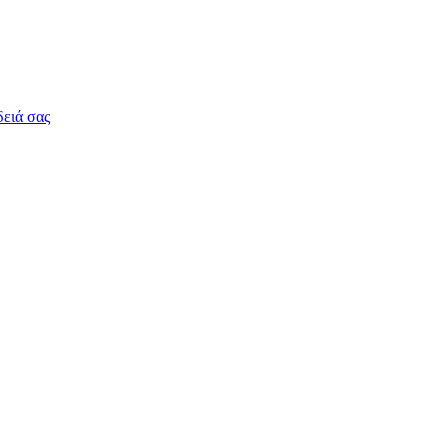
δειά σας