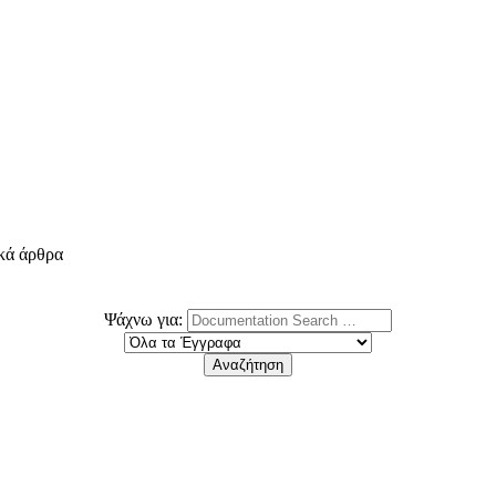
ικά άρθρα
Ψάχνω για: