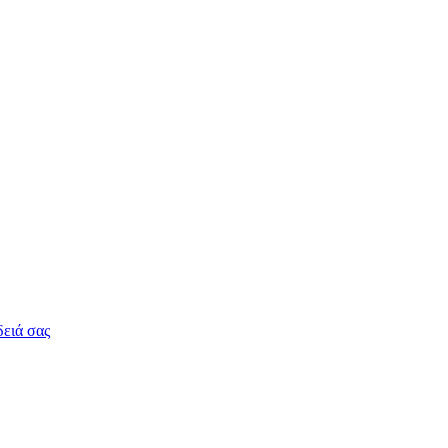
δειά σας