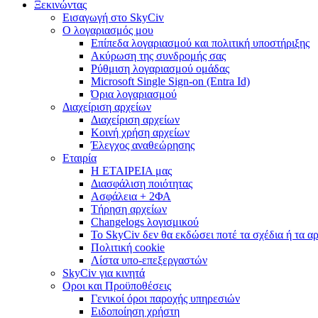
Ξεκινώντας
Εισαγωγή στο SkyCiv
Ο λογαριασμός μου
Επίπεδα λογαριασμού και πολιτική υποστήριξης
Ακύρωση της συνδρομής σας
Ρύθμιση λογαριασμού ομάδας
Microsoft Single Sign-on (Entra Id)
Όρια λογαριασμού
Διαχείριση αρχείων
Διαχείριση αρχείων
Κοινή χρήση αρχείων
Έλεγχος αναθεώρησης
Εταιρία
Η ΕΤΑΙΡΕΙΑ μας
Διασφάλιση ποιότητας
Ασφάλεια + 2ΦΑ
Τήρηση αρχείων
Changelogs λογισμικού
Το SkyCiv δεν θα εκδώσει ποτέ τα σχέδια ή τα α
Πολιτική cookie
Λίστα υπο-επεξεργαστών
SkyCiv για κινητά
Οροι και Προϋποθέσεις
Γενικοί όροι παροχής υπηρεσιών
Ειδοποίηση χρήστη