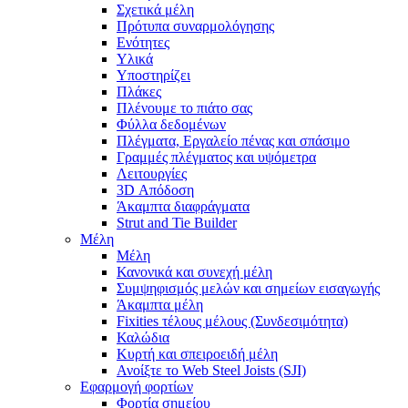
Σχετικά μέλη
Πρότυπα συναρμολόγησης
Ενότητες
Υλικά
Υποστηρίζει
Πλάκες
Πλένουμε το πιάτο σας
Φύλλα δεδομένων
Πλέγματα, Εργαλείο πένας και σπάσιμο
Γραμμές πλέγματος και υψόμετρα
Λειτουργίες
3D Απόδοση
Άκαμπτα διαφράγματα
Strut and Tie Builder
Μέλη
Μέλη
Κανονικά και συνεχή μέλη
Συμψηφισμός μελών και σημείων εισαγωγής
Άκαμπτα μέλη
Fixities τέλους μέλους (Συνδεσιμότητα)
Καλώδια
Κυρτή και σπειροειδή μέλη
Ανοίξτε το Web Steel Joists (SJI)
Εφαρμογή φορτίων
Φορτία σημείου