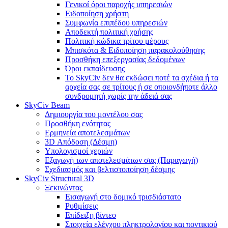
Γενικοί όροι παροχής υπηρεσιών
Ειδοποίηση χρήστη
Συμφωνία επιπέδου υπηρεσιών
Αποδεκτή πολιτική χρήσης
Πολιτική κώδικα τρίτου μέρους
Μπισκότα & Ειδοποίηση παρακολούθησης
Προσθήκη επεξεργασίας δεδομένων
Όροι εκπαίδευσης
Το SkyCiv δεν θα εκδώσει ποτέ τα σχέδια ή τα
αρχεία σας σε τρίτους ή σε οποιονδήποτε άλλο
συνδρομητή χωρίς την άδειά σας
SkyCiv Beam
Δημιουργία του μοντέλου σας
Προσθήκη ενότητας
Ερμηνεία αποτελεσμάτων
3D Απόδοση (Δέσμη)
Υπολογισμοί χεριών
Εξαγωγή των αποτελεσμάτων σας (Παραγωγή)
Σχεδιασμός και βελτιστοποίηση δέσμης
SkyCiv Structural 3D
Ξεκινώντας
Εισαγωγή στο δομικό τρισδιάστατο
Ρυθμίσεις
Επίδειξη βίντεο
Στοιχεία ελέγχου πληκτρολογίου και ποντικιού