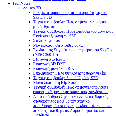
TechNotes
Δομικά 3D
Ρυθμίσεις ομαδοποίησης και ορατότητας στο
SkyCiv 3D
Τεχνική συμβουλή: Πώς να μοντελοποιήσετε
μια άρθρωση
Τεχνική συμβουλή: Προετοιμασία του μοντέλου
Revit για εξαγωγή σε S3D
Στήλη λυγισμού
Μοντελοποίηση στοίβες δοκών
Σχεδιασμός Στιγμιότυπου με χρήση του SkyCiv
(AISC 360-10)
Εξαγωγή στο Revit
Εισαγωγή 3D DXF
Εισαγωγή μοντέλου Revit
Επαλήθευση FEM υψηλότερης παραγγελίας
Τεχνική συμβουλή: SketchUp έως S3D
Μοντελοποίηση Hip Roof
Τεχνική συμβουλή: Πώς να μοντελοποιήσετε
εκκεντρικά φορτία με άκαμπτους συνδέσμους
Αυτό το άρθρο εξηγεί την έννοια της δομικής
σταθερότητας μαζί με τον στατικό
προσδιορισμό και την απροσδιοριστία που είναι
πολύ σχετικά θέματα, Απροσδιοριστία, και
Αστάθεια