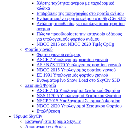
Χάρτης ταχύτητας ανέμου με ταχυδρομικό
κώδικα
Επιδράσεις της τοπογραφίας στο φορτίο ανέμου
Ενσωματωμένο φορτίο ανέμου στο SkyCiv S3D
Ανάλυση τοποθεσίας για υπολογισμούς φορτίου
ανέμου
Πώς να προσδιορίσετε την κατηγορία εδάφους
για υπολογισμούς φορτίου ανέμου
NBCC 2015 και NBCC 2020 Τιμές CpCg
Φορτία χιονιού
Φορτίο χιονιού εδάφους
ASCE 7 Υπολογισμός φορτίου χιονιού
AS / NZS 1170 Υπολογισμός φορτίου χιονιού
NBCC 2015 Υπολογισμός φορτίου χιονιού
ΣΕ 1991 Υπολογισμός φορτίου χιονιού
Ενσωματωμένο Snow Load στο SkyCiv S3D
Σεισμικά Φορτία
ASCE 7-16 Υπολογισμοί Σεισμικού Φορτίου
NZS 1170.5 Υπολογισμοί Σεισμικού Φορτίου
NSCP 2015 Υπολογισμοί Σεισμικού Φορτίου
NBCC 2020 Υπολογισμοί Σεισμικού Φορτίου
Επαλήθευση
Ίδρυμα SkyCiv
Εισαγωγή στο Ίδρυμα SkyCiv
Απομονωμένες θέσεις