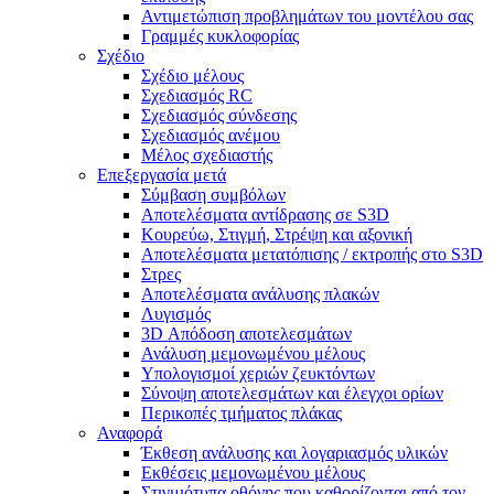
Αντιμετώπιση προβλημάτων του μοντέλου σας
Γραμμές κυκλοφορίας
Σχέδιο
Σχέδιο μέλους
Σχεδιασμός RC
Σχεδιασμός σύνδεσης
Σχεδιασμός ανέμου
Μέλος σχεδιαστής
Επεξεργασία μετά
Σύμβαση συμβόλων
Αποτελέσματα αντίδρασης σε S3D
Κουρεύω, Στιγμή, Στρέψη και αξονική
Αποτελέσματα μετατόπισης / εκτροπής στο S3D
Στρες
Αποτελέσματα ανάλυσης πλακών
Λυγισμός
3D Απόδοση αποτελεσμάτων
Ανάλυση μεμονωμένου μέλους
Υπολογισμοί χεριών ζευκτόντων
Σύνοψη αποτελεσμάτων και έλεγχοι ορίων
Περικοπές τμήματος πλάκας
Αναφορά
Έκθεση ανάλυσης και λογαριασμός υλικών
Εκθέσεις μεμονωμένου μέλους
Στιγμιότυπα οθόνης που καθορίζονται από τον