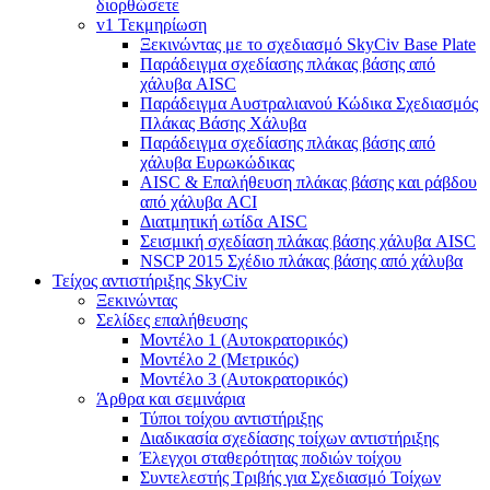
διορθώσετε
v1 Τεκμηρίωση
Ξεκινώντας με το σχεδιασμό SkyCiv Base Plate
Παράδειγμα σχεδίασης πλάκας βάσης από
χάλυβα AISC
Παράδειγμα Αυστραλιανού Κώδικα Σχεδιασμός
Πλάκας Βάσης Χάλυβα
Παράδειγμα σχεδίασης πλάκας βάσης από
χάλυβα Ευρωκώδικας
AISC & Επαλήθευση πλάκας βάσης και ράβδου
από χάλυβα ACI
Διατμητική ωτίδα AISC
Σεισμική σχεδίαση πλάκας βάσης χάλυβα AISC
NSCP 2015 Σχέδιο πλάκας βάσης από χάλυβα
Τείχος αντιστήριξης SkyCiv
Ξεκινώντας
Σελίδες επαλήθευσης
Μοντέλο 1 (Αυτοκρατορικός)
Μοντέλο 2 (Μετρικός)
Μοντέλο 3 (Αυτοκρατορικός)
Άρθρα και σεμινάρια
Τύποι τοίχου αντιστήριξης
Διαδικασία σχεδίασης τοίχων αντιστήριξης
Έλεγχοι σταθερότητας ποδιών τοίχου
Συντελεστής Τριβής για Σχεδιασμό Τοίχων