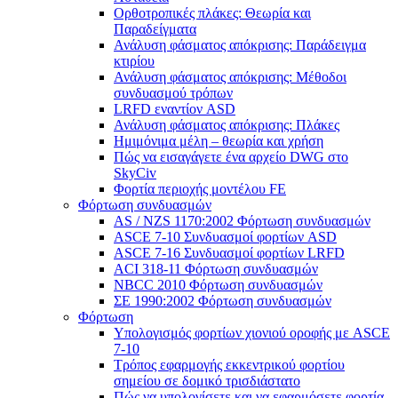
Ορθοτροπικές πλάκες: Θεωρία και
Παραδείγματα
Ανάλυση φάσματος απόκρισης: Παράδειγμα
κτιρίου
Ανάλυση φάσματος απόκρισης: Μέθοδοι
συνδυασμού τρόπων
LRFD εναντίον ASD
Ανάλυση φάσματος απόκρισης: Πλάκες
Ημιμόνιμα μέλη – θεωρία και χρήση
Πώς να εισαγάγετε ένα αρχείο DWG στο
SkyCiv
Φορτία περιοχής μοντέλου FE
Φόρτωση συνδυασμών
AS / NZS 1170:2002 Φόρτωση συνδυασμών
ASCE 7-10 Συνδυασμοί φορτίων ASD
ASCE 7-16 Συνδυασμοί φορτίων LRFD
ACI 318-11 Φόρτωση συνδυασμών
NBCC 2010 Φόρτωση συνδυασμών
ΣΕ 1990:2002 Φόρτωση συνδυασμών
Φόρτωση
Υπολογισμός φορτίων χιονιού οροφής με ASCE
7-10
Τρόπος εφαρμογής εκκεντρικού φορτίου
σημείου σε δομικό τρισδιάστατο
Πώς να υπολογίσετε και να εφαρμόσετε φορτία