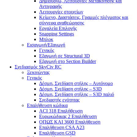
Δημιουργώ, Λειτουργίες Μετακίνησης και
Αντιγραφής
Λειτουργίες στοιχείων
Κείμενο, Διαστάσεις, Γραμμές πλέγματος και
σύννεφα αναθεώρησης
Εργαλεία Επιλογής
Snapping Settings
Μπλοκ
Εισαγωγή/Εξαγωγή
Γενικός
Εξαγωγή σε Structural 3D
Εξαγωγή στο Section Builder
Σχεδιασμός SkyCiv RC
Ξεκινώντας
Γενικός
Δέσμη, Σχεδίαση στήλης – Αυτόνομο
Δέσμη, Σχεδίαση στήλης – S3D
Δέσμη, Σχεδίαση στήλης – S3D παλιό
Σχεδιαστής ενότητας
Επαλήθευση κώδικα
ACI 318 Επαλήθευση
Ευρωκώδικας 2 Επαλήθευση
ΟΠΩΣ ΚΑΙ 3600 Επαλήθευση
Επαλήθευση CSA A23
Επαλήθευση GSD