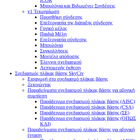
ICOR
Μπουλόνια και Βιδωμένες Συνδέσεις
v1 Τεκμηρίωση
Προσθήκη σύνδεσης
Επεξεργασία της διάταξης σύνδεσης
Γονικό μέλος
Παιδιά Μέλη
Επεξεργασία σύνδεσης
Μπουλόνια
Συγκολλήσεις
Μοντέλο απόδοσης
Έλεγχοι σχεδιασμού
Λεπτομερής έκθεση
Σχεδιασμός πλάκας βάσης SkyCiv
Εισαγωγή στο σχεδιασμό πλάκας βάσης
Ξεκινώντας
Παραδείγματα σχεδιασμού πλάκας βάσης για αξονική
συμπίεση
Παράδειγμα σχεδιασμού πλάκας βάσης (AISC)
Παράδειγμα σχεδιασμού πλάκας βάσης (CSA)
Παράδειγμα σχεδιασμού πλάκας βάσης (ΣΕ)
Παράδειγμα σχεδιασμού πλάκας βάσης (ΟΠΩΣ
ΚΑΙ)
Παραδείγματα σχεδιασμού πλάκας βάσης για αξονική
ένταση