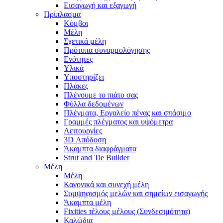
Εισαγωγή και εξαγωγή
Πρίπλασμα
Κόμβοι
Μέλη
Σχετικά μέλη
Πρότυπα συναρμολόγησης
Ενότητες
Υλικά
Υποστηρίζει
Πλάκες
Πλένουμε το πιάτο σας
Φύλλα δεδομένων
Πλέγματα, Εργαλείο πένας και σπάσιμο
Γραμμές πλέγματος και υψόμετρα
Λειτουργίες
3D Απόδοση
Άκαμπτα διαφράγματα
Strut and Tie Builder
Μέλη
Μέλη
Κανονικά και συνεχή μέλη
Συμψηφισμός μελών και σημείων εισαγωγής
Άκαμπτα μέλη
Fixities τέλους μέλους (Συνδεσιμότητα)
Καλώδια