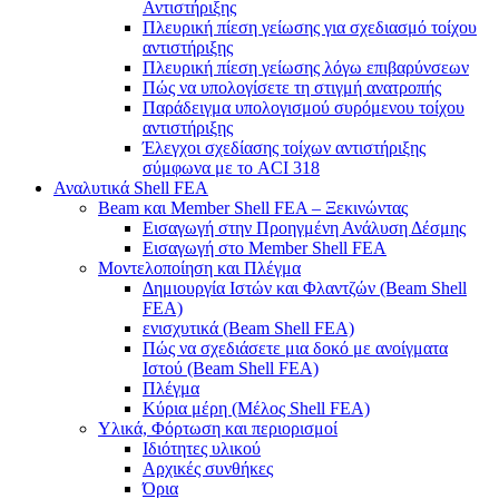
Αντιστήριξης
Πλευρική πίεση γείωσης για σχεδιασμό τοίχου
αντιστήριξης
Πλευρική πίεση γείωσης λόγω επιβαρύνσεων
Πώς να υπολογίσετε τη στιγμή ανατροπής
Παράδειγμα υπολογισμού συρόμενου τοίχου
αντιστήριξης
Έλεγχοι σχεδίασης τοίχων αντιστήριξης
σύμφωνα με το ACI 318
Αναλυτικά Shell FEA
Beam και Member Shell FEA – Ξεκινώντας
Εισαγωγή στην Προηγμένη Ανάλυση Δέσμης
Εισαγωγή στο Member Shell FEA
Μοντελοποίηση και Πλέγμα
Δημιουργία Ιστών και Φλαντζών (Beam Shell
FEA)
ενισχυτικά (Beam Shell FEA)
Πώς να σχεδιάσετε μια δοκό με ανοίγματα
Ιστού (Beam Shell FEA)
Πλέγμα
Κύρια μέρη (Μέλος Shell FEA)
Υλικά, Φόρτωση και περιορισμοί
Ιδιότητες υλικού
Αρχικές συνθήκες
Όρια