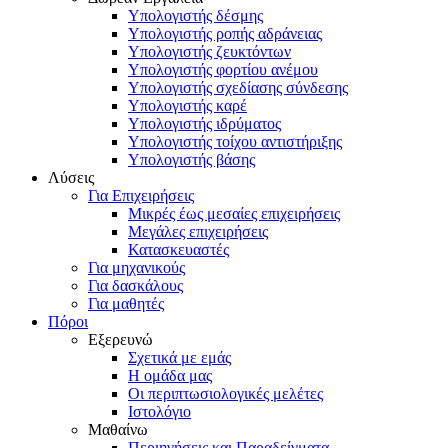
Υπολογιστής δέσμης
Υπολογιστής ροπής αδράνειας
Υπολογιστής ζευκτόντων
Υπολογιστής φορτίου ανέμου
Υπολογιστής σχεδίασης σύνδεσης
Υπολογιστής καρέ
Υπολογιστής ιδρύματος
Υπολογιστής τοίχου αντιστήριξης
Υπολογιστής βάσης
Λύσεις
Για Επιχειρήσεις
Μικρές έως μεσαίες επιχειρήσεις
Μεγάλες επιχειρήσεις
Κατασκευαστές
Για μηχανικούς
Για δασκάλους
Για μαθητές
Πόροι
Εξερευνώ
Σχετικά με εμάς
Η ομάδα μας
Οι περιπτωσιολογικές μελέτες
Ιστολόγιο
Μαθαίνω
Περιηγήσεις και Παραδείγματα