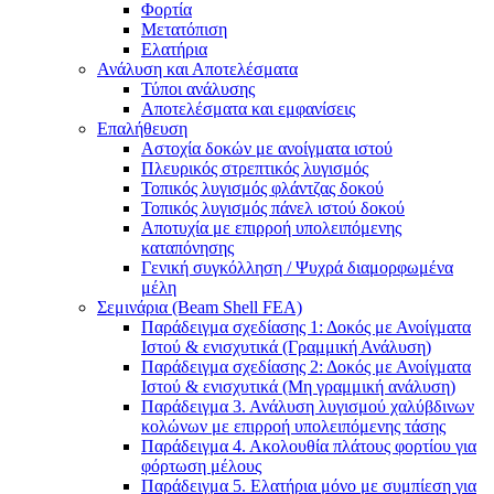
Φορτία
Μετατόπιση
Ελατήρια
Ανάλυση και Αποτελέσματα
Τύποι ανάλυσης
Αποτελέσματα και εμφανίσεις
Επαλήθευση
Αστοχία δοκών με ανοίγματα ιστού
Πλευρικός στρεπτικός λυγισμός
Τοπικός λυγισμός φλάντζας δοκού
Τοπικός λυγισμός πάνελ ιστού δοκού
Αποτυχία με επιρροή υπολειπόμενης
καταπόνησης
Γενική συγκόλληση / Ψυχρά διαμορφωμένα
μέλη
Σεμινάρια (Beam Shell FEA)
Παράδειγμα σχεδίασης 1: Δοκός με Ανοίγματα
Ιστού & ενισχυτικά (Γραμμική Ανάλυση)
Παράδειγμα σχεδίασης 2: Δοκός με Ανοίγματα
Ιστού & ενισχυτικά (Μη γραμμική ανάλυση)
Παράδειγμα 3. Ανάλυση λυγισμού χαλύβδινων
κολώνων με επιρροή υπολειπόμενης τάσης
Παράδειγμα 4. Ακολουθία πλάτους φορτίου για
φόρτωση μέλους
Παράδειγμα 5. Ελατήρια μόνο με συμπίεση για