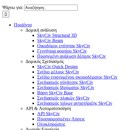
Ψάχνω για:
Προϊόντα
Δομική ανάλυση
SkyCiv Structural 3D
SkyCiv Beam
Οικοδόμος ενότητας SkyCiv
Γεννήτρια φορτίου SkyCiv
Προηγμένη ανάλυση δέσμης SkyCiv
Δομικός Σχεδιασμός
SkyCiv Quick Design
Σχέδιο μέλους SkyCiv
Σχέδιο ενισχυμένου σκυροδέματος SkyCiv
Σχεδιασμός σύνδεσης SkyCiv
Σχεδιασμός Ιδρύματος SkyCiv
Βάση SkyCiv Base
Σχεδιασμός πλακών SkyCiv
Σχεδιασμός τοίχων αντιστήριξης SkyCiv
API & Αυτοματοποίηση
API SkyCiv
Προσαρμοσμένες Λύσεις
Ολοκληρώσεις
Δωρεάν Εργαλεία