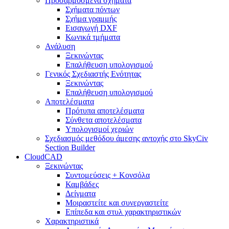
Προσαρμοσμένα σχήματα
Σχήματα πόντων
Σχήμα γραμμής
Εισαγωγή DXF
Κωνικά τμήματα
Ανάλυση
Ξεκινώντας
Επαλήθευση υπολογισμού
Γενικός Σχεδιαστής Ενότητας
Ξεκινώντας
Επαλήθευση υπολογισμού
Αποτελέσματα
Πρότυπα αποτελέσματα
Σύνθετα αποτελέσματα
Υπολογισμοί χεριών
Σχεδιασμός μεθόδου άμεσης αντοχής στο SkyCiv
Section Builder
CloudCAD
Ξεκινώντας
Συντομεύσεις + Κονσόλα
Καμβάδες
Δείγματα
Μοιραστείτε και συνεργαστείτε
Επίπεδα και στυλ χαρακτηριστικών
Χαρακτηριστικά