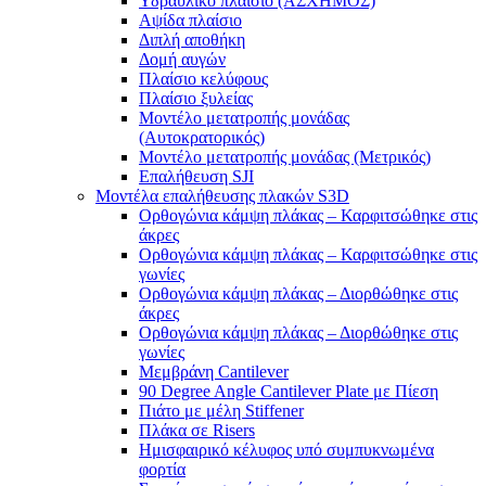
Υδραυλικό πλαίσιο (ΑΣΧΗΜΟΣ)
Αψίδα πλαίσιο
Διπλή αποθήκη
Δομή αυγών
Πλαίσιο κελύφους
Πλαίσιο ξυλείας
Μοντέλο μετατροπής μονάδας
(Αυτοκρατορικός)
Μοντέλο μετατροπής μονάδας (Μετρικός)
Επαλήθευση SJI
Μοντέλα επαλήθευσης πλακών S3D
Ορθογώνια κάμψη πλάκας – Καρφιτσώθηκε στις
άκρες
Ορθογώνια κάμψη πλάκας – Καρφιτσώθηκε στις
γωνίες
Ορθογώνια κάμψη πλάκας – Διορθώθηκε στις
άκρες
Ορθογώνια κάμψη πλάκας – Διορθώθηκε στις
γωνίες
Μεμβράνη Cantilever
90 Degree Angle Cantilever Plate με Πίεση
Πιάτο με μέλη Stiffener
Πλάκα σε Risers
Ημισφαιρικό κέλυφος υπό συμπυκνωμένα
φορτία