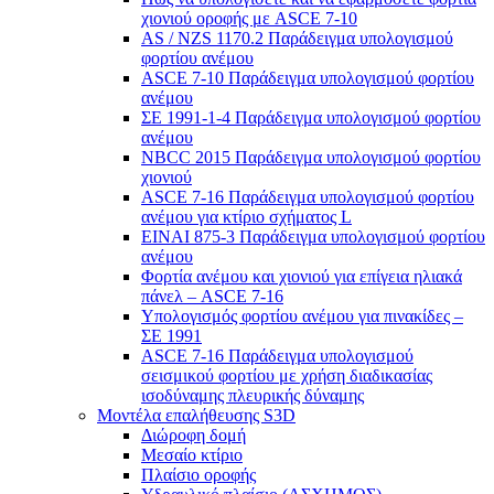
χιονιού οροφής με ASCE 7-10
AS / NZS 1170.2 Παράδειγμα υπολογισμού
φορτίου ανέμου
ASCE 7-10 Παράδειγμα υπολογισμού φορτίου
ανέμου
ΣΕ 1991-1-4 Παράδειγμα υπολογισμού φορτίου
ανέμου
NBCC 2015 Παράδειγμα υπολογισμού φορτίου
χιονιού
ASCE 7-16 Παράδειγμα υπολογισμού φορτίου
ανέμου για κτίριο σχήματος L
ΕΙΝΑΙ 875-3 Παράδειγμα υπολογισμού φορτίου
ανέμου
Φορτία ανέμου και χιονιού για επίγεια ηλιακά
πάνελ – ASCE 7-16
Υπολογισμός φορτίου ανέμου για πινακίδες –
ΣΕ 1991
ASCE 7-16 Παράδειγμα υπολογισμού
σεισμικού φορτίου με χρήση διαδικασίας
ισοδύναμης πλευρικής δύναμης
Μοντέλα επαλήθευσης S3D
Διώροφη δομή
Μεσαίο κτίριο
Πλαίσιο οροφής