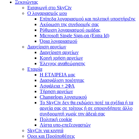
Ξεκινώντας
Εισαγωγή στο SkyCiv
Ο λογαριασμός μου
Επίπεδα λογαριασμού και πολιτική υποστήριξης
Ακύρωση της συνδρομής σας
Ρύθμιση λογαριασμού ομάδας
Microsoft Single Sign-on (Entra Id)
Όρια λογαριασμού
Διαχείριση αρχείων
Διαχείριση αρχείων
Κοινή χρήση αρχείων
Έλεγχος αναθεώρησης
Εταιρία
Η ΕΤΑΙΡΕΙΑ μας
Διασφάλιση ποιότητας
Ασφάλεια + 2ΦΑ
Τήρηση αρχείων
Changelogs λογισμικού
Το SkyCiv δεν θα εκδώσει ποτέ τα σχέδια ή τα
αρχεία σας σε τρίτους ή σε οποιονδήποτε άλλο
συνδρομητή χωρίς την άδειά σας
Πολιτική cookie
Λίστα υπο-επεξεργαστών
SkyCiv για κινητά
Οροι και Προϋποθέσεις