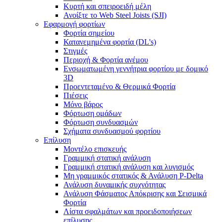
Κυρτή και σπειροειδή μέλη
Ανοίξτε το Web Steel Joists (SJI)
Εφαρμογή φορτίων
Φορτία σημείου
Κατανεμημένα φορτία (DL's)
Στιγμές
Περιοχή & Φορτία ανέμου
Ενσωματωμένη γεννήτρια φορτίου με δομικό
3D
Προεντεταμένο & Θερμικά Φορτία
Πιέσεις
Μόνο βάρος
Φόρτωση ομάδων
Φόρτωση συνδυασμών
Σχήματα συνδυασμού φορτίου
Επίλυση
Μοντέλο επισκευής
Γραμμική στατική ανάλυση
Γραμμική στατική ανάλυση και λυγισμός
Μη γραμμικός στατικός & Ανάλυση P-Delta
Ανάλυση δυναμικής συχνότητας
Ανάλυση Φάσματος Απόκρισης και Σεισμικά
Φορτία
Λίστα σφαλμάτων και προειδοποιήσεων
επίλυσης