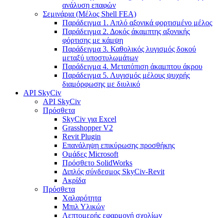
ανάλυση επαφών
Σεμινάρια (Μέλος Shell FEA)
Παράδειγμα 1. Απλό αξονικά φορτισμένο μέλος
Παράδειγμα 2. Δοκός άκαμπτης αξονικής
φόρτισης με κάμψη
Παράδειγμα 3. Καθολικός λυγισμός δοκού
μεταξύ υποστυλωμάτων
Παράδειγμα 4. Μετατόπιση άκαμπτου άκρου
Παράδειγμα 5. Λυγισμός μέλους ψυχρής
διαμόρφωσης με διυλικό
API SkyCiv
API SkyCiv
Πρόσθετα
SkyCiv για Excel
Grasshopper V2
Revit Plugin
Επανάληψη επικύρωσης προσθήκης
Ομάδες Microsoft
Πρόσθετο SolidWorks
Διπλός σύνδεσμος SkyCiv-Revit
Ακρίδα
Πρόσθετα
Χαλαρότητα
Μπιλ Υλικών
Λεπτομερής εφαρμογή σχολίων