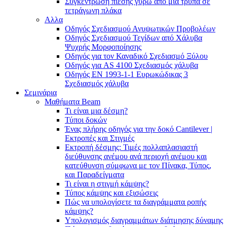
Συγκέντρωση πίεσης γύρω από μια τρύπα σε
τετράγωνη πλάκα
Αλλα
Οδηγός Σχεδιασμού Ανυψωτικών Προβολέων
Οδηγός Σχεδιασμού Τεγίδων από Χάλυβα
Ψυχρής Μορφοποίησης
Οδηγός για τον Καναδικό Σχεδιασμό Ξύλου
Οδηγός για AS 4100 Σχεδιασμός χάλυβα
Οδηγός ΕΝ 1993-1-1 Ευρωκώδικας 3
Σχεδιασμός χάλυβα
Σεμινάρια
Μαθήματα Beam
Τι είναι μια δέσμη?
Τύποι δοκών
Ένας πλήρης οδηγός για την δοκό Cantilever |
Εκτροπές και Στιγμές
Εκτροπή δέσμης: Τιμές πολλαπλασιαστή
διεύθυνσης ανέμου ανά περιοχή ανέμου και
κατεύθυνση σύμφωνα με τον Πίνακα, Τύπος,
και Παραδείγματα
Τι είναι η στιγμή κάμψης?
Τύπος κάμψης και εξισώσεις
Πώς να υπολογίσετε τα διαγράμματα ροπής
κάμψης?
Υπολογισμός διαγραμμάτων διάτμησης δύναμης