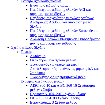
Ενότητα σχεδίασης πιάτων
Ενότητα σχεδίασης πιάτων
Παράδειγμα σχεδίασης πλακών ACI και
σύγκριση με το SkyCiv
Παράδειγμα σχεδίασης πλακών προτύπων
Αυστραλίας AS3600 και σύγκριση με το
SkyCiv
Παράδειγμα σχεδίασης πλακών Eurocode και
σύγκριση με το SkyCiv
Ανάλυση Πλακών Οπλισμένου Σκυροδέματος
μονής και διπλής κατεύθυνσης
Σχέδιο μέλους SkyCiv
Γενικός
Αυτόνομο
Ολοκληρωμένο σχέδιο μελών
Ένας οδηγός για ακάλυπτα μήκη,
Αποτελεσματικός παράγοντας μήκους (κ), και
λεπτότητα
Ένας οδηγός για μη πρισματικά μέλη
Ενότητες σχεδιασμού μελών
AISC 360-10 και AISC 360-16 Σχεδιασμός
μελών χάλυβα
Πρότυπα NDS® 2018 Σχέδιο μέλους
ΟΠΩΣ ΚΑΙ 4100 Σχέδιο μέλους
Ευρωκώδικας 3 Σχέδιο μέλους