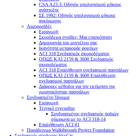
CSA A23.3: Οδηγός υπολογισμού μήκους
ανάπτυξης
ΣΕ 1992: Οδηγός υπολογισμού μήκους
αγκύρωσης
Αιμορροϊδές
Εισαγωγή
Σκυρόδεμα στοίβες: Μια επισκόπηση
Δημιουργία του μοντέλου σας
Ικανότητα μεταφοράς φορτίων
ACI 318 Σχεδιασμός σκυροδέματος
ΟΠΩΣ ΚΑΙ 2159 & 3600 Σχεδιασμός
σκυροδέματος
ACI 318 Επαλήθευση σχεδιασμού πασσάλων
ΟΠΩΣ ΚΑΙ 2159 & 3600 Επαλήθευση
σχεδιασμού πασσάλων
Διάφορες μέθοδοι για την εκτίμηση της
χωρητικότητας πασσάλων
Συνδυασμένο Ίδρυμα
Εισαγωγή
Τεχνικό εγχειρίδιο
Συνδυασμένος σχεδιασμός ποδιών
σύμφωνα με το ACI 318-14
Επαλήθευση ACI #1
Παράδειγμα Walkthrough Project Foundation
Σχεδιασμός σύνδεσης SkyCiv