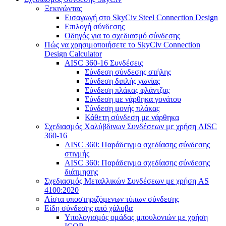
Ξεκινώντας
Εισαγωγή στο SkyCiv Steel Connection Design
Επιλογή σύνδεσης
Οδηγός για το σχεδιασμό σύνδεσης
Πώς να χρησιμοποιήσετε το SkyCiv Connection
Design Calculator
AISC 360-16 Συνδέσεις
Σύνδεση σύνδεσης στήλης
Σύνδεση διπλής γωνίας
Σύνδεση πλάκας φλάντζας
Σύνδεση με νάρθηκα γονάτου
Σύνδεση μονής πλάκας
Κάθετη σύνδεση με νάρθηκα
Σχεδιασμός Χαλύβδινων Συνδέσεων με χρήση AISC
360-16
AISC 360: Παράδειγμα σχεδίασης σύνδεσης
στιγμής
AISC 360: Παράδειγμα σχεδίασης σύνδεσης
διάτμησης
Σχεδιασμός Μεταλλικών Συνδέσεων με χρήση AS
4100:2020
Λίστα υποστηριζόμενων τύπων σύνδεσης
Είδη σύνδεσης από χάλυβα
Υπολογισμός ομάδας μπουλονιών με χρήση