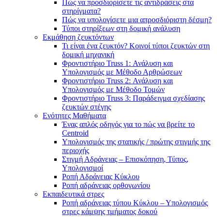
Πώς να προσδιορίσετε τις αντιδράσεις στα
στηρίγματα?
Πώς να υπολογίσετε μια απροσδιόριστη δέσμη?
Τύποι στηρίξεων στη δομική ανάλυση
Εκμάθηση ζευκτόντων
Τι είναι ένα ζευκτόν? Κοινοί τύποι ζευκτών στη
δομική μηχανική
Φροντιστήριο Truss 1: Ανάλυση και
Υπολογισμός με Μέθοδο Αρθρώσεων
Φροντιστήριο Truss 2: Ανάλυση και
Υπολογισμός με Μέθοδο Τομών
Φροντιστήριο Truss 3: Παράδειγμα σχεδίασης
ζευκτών στέγης
Ενότητες Μαθήματα
Ένας απλός οδηγός για το πώς να βρείτε το
Centroid
Υπολογισμός της στατικής / πρώτης στιγμής της
περιοχής
Στιγμή Αδράνειας – Επισκόπηση, Τύπος,
Υπολογισμοί
Ροπή Αδράνειας Κύκλου
Ροπή αδράνειας ορθογωνίου
Εκπαιδευτικά στρες
Ροπή αδράνειας τύπου Κύκλου – Υπολογισμός
στρες κάμψης τμήματος δοκού