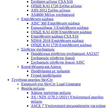
Σχεδίαση μέλους CSA S16
ΟΠΩΣ ΚΑΙ 1720 Σχέδιο μέλους
AISI 2012 Σχέδιο μέλους
AS4600 Μέλος σχεδιασμού
Επαλήθευση κώδικα
AISC 360 Επαλήθευση κώδικα
Ευρωκώδικας 3 Επαλήθευση κώδικα
ΟΠΩΣ ΚΑΙ 4100 Επαλήθευση κώδικα
Επαλήθευση κώδικα CSA S16
NDS® 2018 Επαλήθευση κώδικα
ΟΠΩΣ ΚΑΙ 1720 Επαλήθευση κώδικα
Σύνθετος σχεδιασμός
Παράδειγμα σύνθετου σχεδιασμού AS2327
Σχεδιασμός σύνθετης δοκού
Σχεδιασμός σύνθετης δοκού AISC
Κοινά Θέματα και Λύσεις
Προβλήματα με τμήματα
Γενικά προβλήματα
Γεννήτρια φορτίου SkyCiv
Εισαγωγή στο SkyCiv Load Generator
Φορτία ανέμου
Χάρτης ταχύτητας ανέμου
AS / NZS 1170.2 (2021) Υπολογισμοί φορτίου
ανέμου
ASCE 7 Υπολογισμοί ανεμοφόρτισης για κτίρια