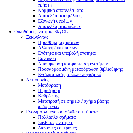
χρήστη
Κομβικά αποτελέσματα
Αποτελέσματα μέλους
Εξαγωγή σχεδίων
Αποτελέσματα πιάτων
Οικοδόμος ενότητας SkyCiv
Ξεκινώντας
Προσθήκη σχημάτων
Αλλαγή διαστάσεων
Ενότητα και υποβολή ενότητας
Εργαλεία
Αποθήκευση και φόρτωση ενοτήτων
Προσαρμοσμένη μεταφόρτωση βιβλιοθήκης
Ενσωμάτωση με άλλο λογισμικό
Λειτουργίες
Μετάφραση
Περιστροφή
Καθρέφτης
Μετατροπή σε σημεία / σχήμα βάσης
δεδομένων
Ενσωματωμένα και σύνθετα τμήματα
Πολλαπλά σχήματα
Σύνθετες ενότητες
Διακοπές και τρύπες