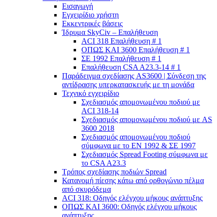
Εισαγωγή
Εγχειρίδιο χρήστη
Εκκεντρικές βάσεις
Ίδρυμα SkyCiv – Επαλήθευση
ACI 318 Επαλήθευση # 1
ΟΠΩΣ ΚΑΙ 3600 Επαλήθευση # 1
ΣΕ 1992 Επαλήθευση # 1
Επαλήθευση CSA A23.3-14 # 1
Παράδειγμα σχεδίασης AS3600 | Σύνδεση της
αντίδρασης υπερκατασκευής με τη μονάδα
Τεχνικό εγχειρίδιο
Σχεδιασμός απομονωμένου ποδιού με
ACI 318-14
Σχεδιασμός απομονωμένου ποδιού με AS
3600 2018
Σχεδιασμός απομονωμένου ποδιού
σύμφωνα με το ΕΝ 1992 & ΣΕ 1997
Σχεδιασμός Spread Footing σύμφωνα με
το CSA A23.3
Τρόπος σχεδίασης ποδιών Spread
Κατανομή πίεσης κάτω από ορθογώνιο πέλμα
από σκυρόδεμα
ACI 318: Οδηγός ελέγχου μήκους ανάπτυξης
ΟΠΩΣ ΚΑΙ 3600: Οδηγός ελέγχου μήκους
ανάπτυξης