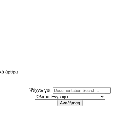
ικά άρθρα
Ψάχνω για: