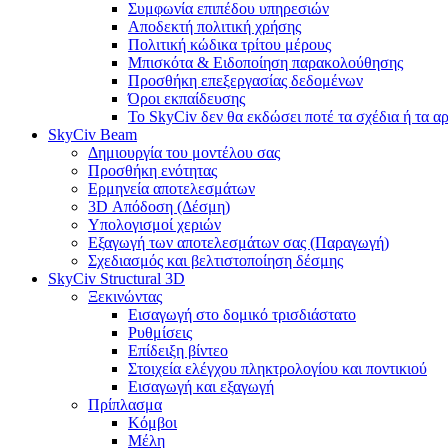
Συμφωνία επιπέδου υπηρεσιών
Αποδεκτή πολιτική χρήσης
Πολιτική κώδικα τρίτου μέρους
Μπισκότα & Ειδοποίηση παρακολούθησης
Προσθήκη επεξεργασίας δεδομένων
Όροι εκπαίδευσης
Το SkyCiv δεν θα εκδώσει ποτέ τα σχέδια ή τα α
SkyCiv Beam
Δημιουργία του μοντέλου σας
Προσθήκη ενότητας
Ερμηνεία αποτελεσμάτων
3D Απόδοση (Δέσμη)
Υπολογισμοί χεριών
Εξαγωγή των αποτελεσμάτων σας (Παραγωγή)
Σχεδιασμός και βελτιστοποίηση δέσμης
SkyCiv Structural 3D
Ξεκινώντας
Εισαγωγή στο δομικό τρισδιάστατο
Ρυθμίσεις
Επίδειξη βίντεο
Στοιχεία ελέγχου πληκτρολογίου και ποντικιού
Εισαγωγή και εξαγωγή
Πρίπλασμα
Κόμβοι
Μέλη