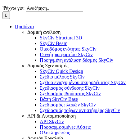
Ψάχνω για:
Προϊόντα
Δομική ανάλυση
SkyCiv Structural 3D
SkyCiv Beam
Οικοδόμος ενότητας SkyCiv
Γεννήτρια φορτίου SkyCiv
Προηγμένη ανάλυση δέσμης SkyCiv
Δομικός Σχεδιασμός
SkyCiv Quick Design
Σχέδιο μέλους SkyCiv
Σχέδιο ενισχυμένου σκυροδέματος SkyCiv
Σχεδιασμός σύνδεσης SkyCiv
Σχεδιασμός Ιδρύματος SkyCiv
Βάση SkyCiv Base
Σχεδιασμός πλακών SkyCiv
Σχεδιασμός τοίχων αντιστήριξης SkyCiv
API & Αυτοματοποίηση
API SkyCiv
Προσαρμοσμένες Λύσεις
Ολοκληρώσεις
Δωρεάν Εργαλεία