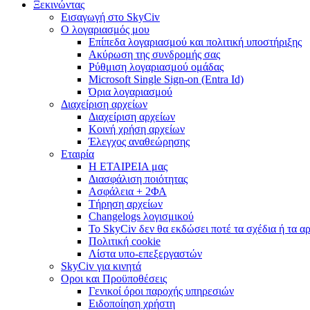
Ξεκινώντας
Εισαγωγή στο SkyCiv
Ο λογαριασμός μου
Επίπεδα λογαριασμού και πολιτική υποστήριξης
Ακύρωση της συνδρομής σας
Ρύθμιση λογαριασμού ομάδας
Microsoft Single Sign-on (Entra Id)
Όρια λογαριασμού
Διαχείριση αρχείων
Διαχείριση αρχείων
Κοινή χρήση αρχείων
Έλεγχος αναθεώρησης
Εταιρία
Η ΕΤΑΙΡΕΙΑ μας
Διασφάλιση ποιότητας
Ασφάλεια + 2ΦΑ
Τήρηση αρχείων
Changelogs λογισμικού
Το SkyCiv δεν θα εκδώσει ποτέ τα σχέδια ή τα α
Πολιτική cookie
Λίστα υπο-επεξεργαστών
SkyCiv για κινητά
Οροι και Προϋποθέσεις
Γενικοί όροι παροχής υπηρεσιών
Ειδοποίηση χρήστη