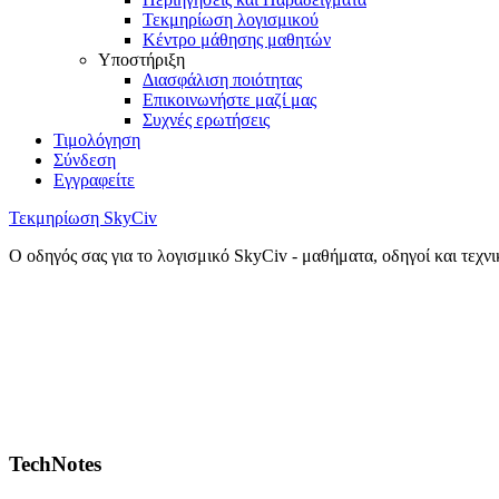
Τεκμηρίωση λογισμικού
Κέντρο μάθησης μαθητών
Υποστήριξη
Διασφάλιση ποιότητας
Επικοινωνήστε μαζί μας
Συχνές ερωτήσεις
Τιμολόγηση
Σύνδεση
Εγγραφείτε
Τεκμηρίωση SkyCiv
Ο οδηγός σας για το λογισμικό SkyCiv - μαθήματα, οδηγοί και τεχν
TechNotes