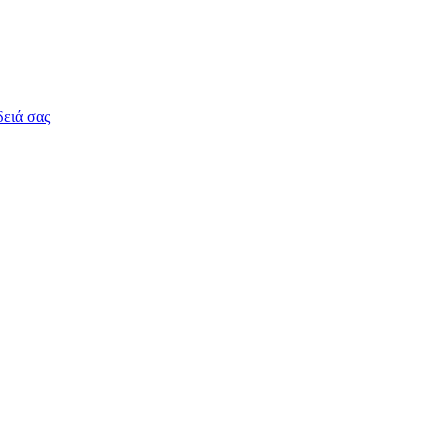
δειά σας