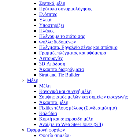
Σχετικά μέλη
Πρότυπα συναρμολόγησης
Ενότητες
Υλικά
Υποστηρίζει
Πλάκες
Πλένουμε το πιάτο σας
Φύλλα δεδομένων
Πλέγματα, Εργαλείο πένας και σπάσιμο
Γραμμές πλέγματος και υψόμετρα
Λειτουργίες
3D Απόδοση
Άκαμπτα διαφράγματα
Strut and Tie Builder
Μέλη
Μέλη
Κανονικά και συνεχή μέλη
Συμψηφισμός μελών και σημείων εισαγωγής
Άκαμπτα μέλη
Fixities τέλους μέλους (Συνδεσιμότητα)
Καλώδια
Κυρτή και σπειροειδή μέλη
Ανοίξτε το Web Steel Joists (SJI)
Εφαρμογή φορτίων
Φορτία σημείου