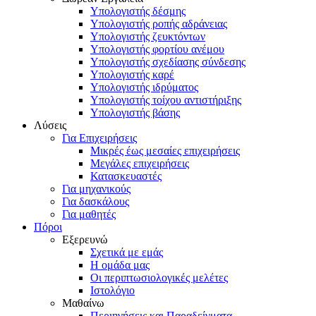
Υπολογιστής δέσμης
Υπολογιστής ροπής αδράνειας
Υπολογιστής ζευκτόντων
Υπολογιστής φορτίου ανέμου
Υπολογιστής σχεδίασης σύνδεσης
Υπολογιστής καρέ
Υπολογιστής ιδρύματος
Υπολογιστής τοίχου αντιστήριξης
Υπολογιστής βάσης
Λύσεις
Για Επιχειρήσεις
Μικρές έως μεσαίες επιχειρήσεις
Μεγάλες επιχειρήσεις
Κατασκευαστές
Για μηχανικούς
Για δασκάλους
Για μαθητές
Πόροι
Εξερευνώ
Σχετικά με εμάς
Η ομάδα μας
Οι περιπτωσιολογικές μελέτες
Ιστολόγιο
Μαθαίνω
Περιηγήσεις και Παραδείγματα