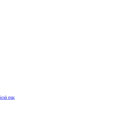
δειά σας