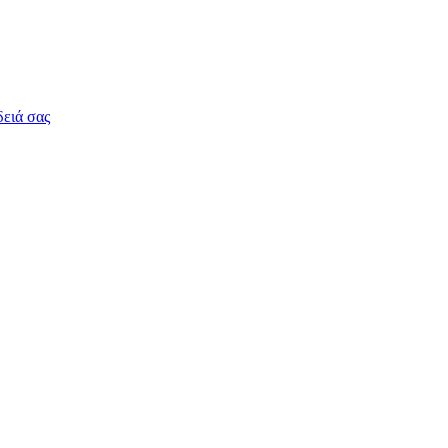
δειά σας