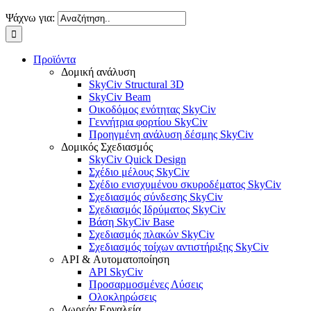
Ψάχνω για:
Προϊόντα
Δομική ανάλυση
SkyCiv Structural 3D
SkyCiv Beam
Οικοδόμος ενότητας SkyCiv
Γεννήτρια φορτίου SkyCiv
Προηγμένη ανάλυση δέσμης SkyCiv
Δομικός Σχεδιασμός
SkyCiv Quick Design
Σχέδιο μέλους SkyCiv
Σχέδιο ενισχυμένου σκυροδέματος SkyCiv
Σχεδιασμός σύνδεσης SkyCiv
Σχεδιασμός Ιδρύματος SkyCiv
Βάση SkyCiv Base
Σχεδιασμός πλακών SkyCiv
Σχεδιασμός τοίχων αντιστήριξης SkyCiv
API & Αυτοματοποίηση
API SkyCiv
Προσαρμοσμένες Λύσεις
Ολοκληρώσεις
Δωρεάν Εργαλεία