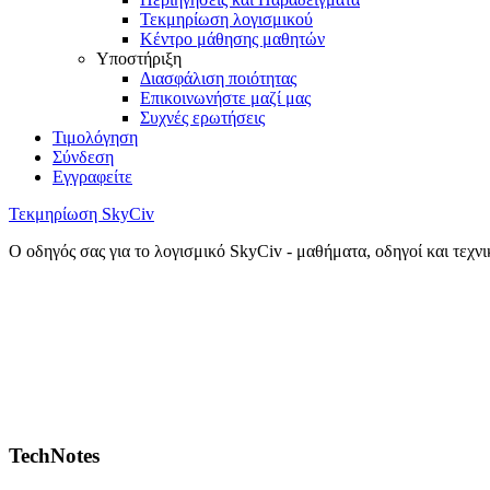
Τεκμηρίωση λογισμικού
Κέντρο μάθησης μαθητών
Υποστήριξη
Διασφάλιση ποιότητας
Επικοινωνήστε μαζί μας
Συχνές ερωτήσεις
Τιμολόγηση
Σύνδεση
Εγγραφείτε
Τεκμηρίωση SkyCiv
Ο οδηγός σας για το λογισμικό SkyCiv - μαθήματα, οδηγοί και τεχν
TechNotes