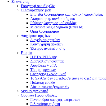
Ξεκινώντας
Εισαγωγή στο SkyCiv
Ο λογαριασμός μου
Επίπεδα λογαριασμού και πολιτική υποστήριξης
Ακύρωση της συνδρομής σας
Ρύθμιση λογαριασμού ομάδας
Microsoft Single Sign-on (Entra Id)
Όρια λογαριασμού
Διαχείριση αρχείων
Διαχείριση αρχείων
Κοινή χρήση αρχείων
Έλεγχος αναθεώρησης
Εταιρία
Η ΕΤΑΙΡΕΙΑ μας
Διασφάλιση ποιότητας
Ασφάλεια + 2ΦΑ
Τήρηση αρχείων
Changelogs λογισμικού
Το SkyCiv δεν θα εκδώσει ποτέ τα σχέδια ή τα α
Πολιτική cookie
Λίστα υπο-επεξεργαστών
SkyCiv για κινητά
Οροι και Προϋποθέσεις
Γενικοί όροι παροχής υπηρεσιών
Ειδοποίηση χρήστη