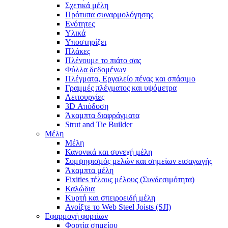
Σχετικά μέλη
Πρότυπα συναρμολόγησης
Ενότητες
Υλικά
Υποστηρίζει
Πλάκες
Πλένουμε το πιάτο σας
Φύλλα δεδομένων
Πλέγματα, Εργαλείο πένας και σπάσιμο
Γραμμές πλέγματος και υψόμετρα
Λειτουργίες
3D Απόδοση
Άκαμπτα διαφράγματα
Strut and Tie Builder
Μέλη
Μέλη
Κανονικά και συνεχή μέλη
Συμψηφισμός μελών και σημείων εισαγωγής
Άκαμπτα μέλη
Fixities τέλους μέλους (Συνδεσιμότητα)
Καλώδια
Κυρτή και σπειροειδή μέλη
Ανοίξτε το Web Steel Joists (SJI)
Εφαρμογή φορτίων
Φορτία σημείου