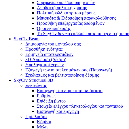
Συμφωνία επιπέδου υπηρεσιών
Αποδεκτή πολιτική χρήσης
Πολιτική κώδικα τρίτου μέρους
Μπισκότα & Ειδοποίηση παρακολούθησης
Προσθήκη επεξεργασίας δεδομένων
Όροι εκπαίδευσης
Το SkyCiv δεν θα εκδώσει ποτέ τα σχέδια ή τα α
SkyCiv Beam
Δημιουργία του μοντέλου σας
Προσθήκη ενότητας
Ερμηνεία αποτελεσμάτων
3D Απόδοση (Δέσμη)
Υπολογισμοί χεριών
Εξαγωγή των αποτελεσμάτων σας (Παραγωγή)
Σχεδιασμός και βελτιστοποίηση δέσμης
SkyCiv Structural 3D
Ξεκινώντας
Εισαγωγή στο δομικό τρισδιάστατο
Ρυθμίσεις
Επίδειξη βίντεο
Στοιχεία ελέγχου πληκτρολογίου και ποντικιού
Εισαγωγή και εξαγωγή
Πρίπλασμα
Κόμβοι
Μέλη