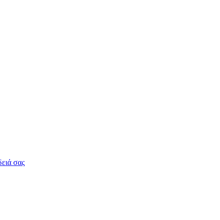
δειά σας