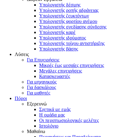
Υπολογιστής δέσμης
Υπολογιστής ροπής αδράνειας
Υπολογιστής ζευκτόντων
Υπολογιστής φορτίου ανέμου
Υπολογιστής σχεδίασης σύνδεσης
Υπολογιστής καρέ
Υπολογιστής ιδρύματος
Υπολογιστής τοίχου αντιστήριξης
Υπολογιστής βάσης
Λύσεις
Για Επιχειρήσεις
Μικρές έως μεσαίες επιχειρήσεις
Μεγάλες επιχειρήσεις
Κατασκευαστές
Για μηχανικούς
Για δασκάλους
Για μαθητές
Πόροι
Εξερευνώ
Σχετικά με εμάς
Η ομάδα μας
Οι περιπτωσιολογικές μελέτες
Ιστολόγιο
Μαθαίνω
Περιηγήσεις και Παραδείγματα