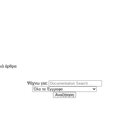
ικά άρθρα
Ψάχνω για: