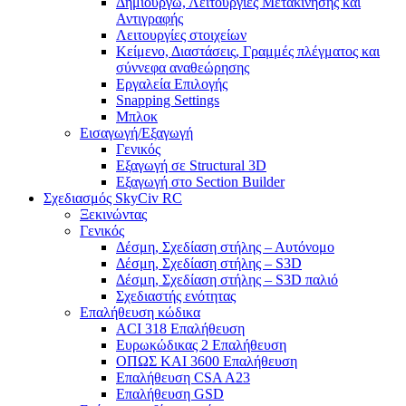
Δημιουργώ, Λειτουργίες Μετακίνησης και
Αντιγραφής
Λειτουργίες στοιχείων
Κείμενο, Διαστάσεις, Γραμμές πλέγματος και
σύννεφα αναθεώρησης
Εργαλεία Επιλογής
Snapping Settings
Μπλοκ
Εισαγωγή/Εξαγωγή
Γενικός
Εξαγωγή σε Structural 3D
Εξαγωγή στο Section Builder
Σχεδιασμός SkyCiv RC
Ξεκινώντας
Γενικός
Δέσμη, Σχεδίαση στήλης – Αυτόνομο
Δέσμη, Σχεδίαση στήλης – S3D
Δέσμη, Σχεδίαση στήλης – S3D παλιό
Σχεδιαστής ενότητας
Επαλήθευση κώδικα
ACI 318 Επαλήθευση
Ευρωκώδικας 2 Επαλήθευση
ΟΠΩΣ ΚΑΙ 3600 Επαλήθευση
Επαλήθευση CSA A23
Επαλήθευση GSD