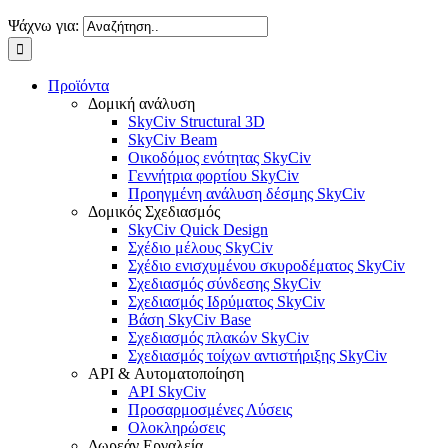
Ψάχνω για:
Προϊόντα
Δομική ανάλυση
SkyCiv Structural 3D
SkyCiv Beam
Οικοδόμος ενότητας SkyCiv
Γεννήτρια φορτίου SkyCiv
Προηγμένη ανάλυση δέσμης SkyCiv
Δομικός Σχεδιασμός
SkyCiv Quick Design
Σχέδιο μέλους SkyCiv
Σχέδιο ενισχυμένου σκυροδέματος SkyCiv
Σχεδιασμός σύνδεσης SkyCiv
Σχεδιασμός Ιδρύματος SkyCiv
Βάση SkyCiv Base
Σχεδιασμός πλακών SkyCiv
Σχεδιασμός τοίχων αντιστήριξης SkyCiv
API & Αυτοματοποίηση
API SkyCiv
Προσαρμοσμένες Λύσεις
Ολοκληρώσεις
Δωρεάν Εργαλεία