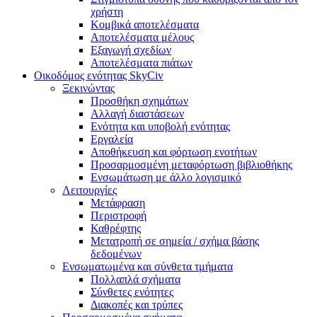
χρήστη
Κομβικά αποτελέσματα
Αποτελέσματα μέλους
Εξαγωγή σχεδίων
Αποτελέσματα πιάτων
Οικοδόμος ενότητας SkyCiv
Ξεκινώντας
Προσθήκη σχημάτων
Αλλαγή διαστάσεων
Ενότητα και υποβολή ενότητας
Εργαλεία
Αποθήκευση και φόρτωση ενοτήτων
Προσαρμοσμένη μεταφόρτωση βιβλιοθήκης
Ενσωμάτωση με άλλο λογισμικό
Λειτουργίες
Μετάφραση
Περιστροφή
Καθρέφτης
Μετατροπή σε σημεία / σχήμα βάσης
δεδομένων
Ενσωματωμένα και σύνθετα τμήματα
Πολλαπλά σχήματα
Σύνθετες ενότητες
Διακοπές και τρύπες