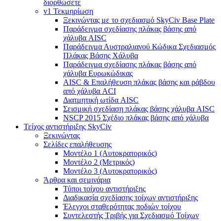
διορθώσετε
v1 Τεκμηρίωση
Ξεκινώντας με το σχεδιασμό SkyCiv Base Plate
Παράδειγμα σχεδίασης πλάκας βάσης από
χάλυβα AISC
Παράδειγμα Αυστραλιανού Κώδικα Σχεδιασμός
Πλάκας Βάσης Χάλυβα
Παράδειγμα σχεδίασης πλάκας βάσης από
χάλυβα Ευρωκώδικας
AISC & Επαλήθευση πλάκας βάσης και ράβδου
από χάλυβα ACI
Διατμητική ωτίδα AISC
Σεισμική σχεδίαση πλάκας βάσης χάλυβα AISC
NSCP 2015 Σχέδιο πλάκας βάσης από χάλυβα
Τείχος αντιστήριξης SkyCiv
Ξεκινώντας
Σελίδες επαλήθευσης
Μοντέλο 1 (Αυτοκρατορικός)
Μοντέλο 2 (Μετρικός)
Μοντέλο 3 (Αυτοκρατορικός)
Άρθρα και σεμινάρια
Τύποι τοίχου αντιστήριξης
Διαδικασία σχεδίασης τοίχων αντιστήριξης
Έλεγχοι σταθερότητας ποδιών τοίχου
Συντελεστής Τριβής για Σχεδιασμό Τοίχων