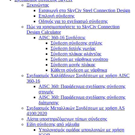
Ξεκινώντας
Εισαγωγή στο SkyCiv Steel Connection Design
Επιλογή σύνδεσης
Οδηγός για το σχεδιασμό σύνδεσης
Πώς να χρησιμοποιήσετε το SkyCiv Connection
Design Calculator
AISC 360-16 Συνδέσεις
Σύνδεση σύνδεσης στήλης
Σύνδεση διπλής γωνίας
Σύνδεση πλάκας φλάντζας
Σύνδεση με νάρθηκα γονάτου
Σύνδεση μονής πλάκας
Κάθετη σύνδεση με νάρθηκα
Σχεδιασμός Χαλύβδινων Συνδέσεων με χρήση AISC
360-16
AISC 360: Παράδειγμα σχεδίασης σύνδεσης
στιγμής
AISC 360: Παράδειγμα σχεδίασης σύνδεσης
διάτμησης
Σχεδιασμός Μεταλλικών Συνδέσεων με χρήση AS
4100:2020
Λίστα υποστηριζόμενων τύπων σύνδεσης
Είδη σύνδεσης από χάλυβα
Υπολογισμός ομάδας μπουλονιών με χρήση