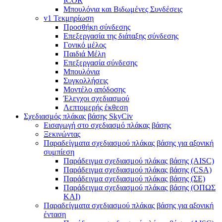
ICOR
Μπουλόνια και Βιδωμένες Συνδέσεις
v1 Τεκμηρίωση
Προσθήκη σύνδεσης
Επεξεργασία της διάταξης σύνδεσης
Γονικό μέλος
Παιδιά Μέλη
Επεξεργασία σύνδεσης
Μπουλόνια
Συγκολλήσεις
Μοντέλο απόδοσης
Έλεγχοι σχεδιασμού
Λεπτομερής έκθεση
Σχεδιασμός πλάκας βάσης SkyCiv
Εισαγωγή στο σχεδιασμό πλάκας βάσης
Ξεκινώντας
Παραδείγματα σχεδιασμού πλάκας βάσης για αξονική
συμπίεση
Παράδειγμα σχεδιασμού πλάκας βάσης (AISC)
Παράδειγμα σχεδιασμού πλάκας βάσης (CSA)
Παράδειγμα σχεδιασμού πλάκας βάσης (ΣΕ)
Παράδειγμα σχεδιασμού πλάκας βάσης (ΟΠΩΣ
ΚΑΙ)
Παραδείγματα σχεδιασμού πλάκας βάσης για αξονική
ένταση