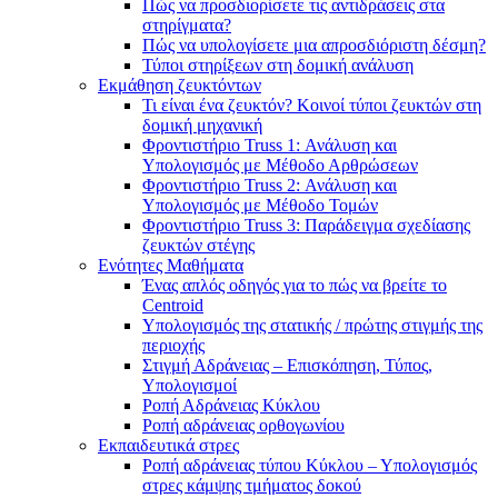
Πώς να προσδιορίσετε τις αντιδράσεις στα
στηρίγματα?
Πώς να υπολογίσετε μια απροσδιόριστη δέσμη?
Τύποι στηρίξεων στη δομική ανάλυση
Εκμάθηση ζευκτόντων
Τι είναι ένα ζευκτόν? Κοινοί τύποι ζευκτών στη
δομική μηχανική
Φροντιστήριο Truss 1: Ανάλυση και
Υπολογισμός με Μέθοδο Αρθρώσεων
Φροντιστήριο Truss 2: Ανάλυση και
Υπολογισμός με Μέθοδο Τομών
Φροντιστήριο Truss 3: Παράδειγμα σχεδίασης
ζευκτών στέγης
Ενότητες Μαθήματα
Ένας απλός οδηγός για το πώς να βρείτε το
Centroid
Υπολογισμός της στατικής / πρώτης στιγμής της
περιοχής
Στιγμή Αδράνειας – Επισκόπηση, Τύπος,
Υπολογισμοί
Ροπή Αδράνειας Κύκλου
Ροπή αδράνειας ορθογωνίου
Εκπαιδευτικά στρες
Ροπή αδράνειας τύπου Κύκλου – Υπολογισμός
στρες κάμψης τμήματος δοκού