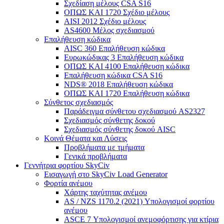
Σχεδίαση μέλους CSA S16
ΟΠΩΣ ΚΑΙ 1720 Σχέδιο μέλους
AISI 2012 Σχέδιο μέλους
AS4600 Μέλος σχεδιασμού
Επαλήθευση κώδικα
AISC 360 Επαλήθευση κώδικα
Ευρωκώδικας 3 Επαλήθευση κώδικα
ΟΠΩΣ ΚΑΙ 4100 Επαλήθευση κώδικα
Επαλήθευση κώδικα CSA S16
NDS® 2018 Επαλήθευση κώδικα
ΟΠΩΣ ΚΑΙ 1720 Επαλήθευση κώδικα
Σύνθετος σχεδιασμός
Παράδειγμα σύνθετου σχεδιασμού AS2327
Σχεδιασμός σύνθετης δοκού
Σχεδιασμός σύνθετης δοκού AISC
Κοινά Θέματα και Λύσεις
Προβλήματα με τμήματα
Γενικά προβλήματα
Γεννήτρια φορτίου SkyCiv
Εισαγωγή στο SkyCiv Load Generator
Φορτία ανέμου
Χάρτης ταχύτητας ανέμου
AS / NZS 1170.2 (2021) Υπολογισμοί φορτίου
ανέμου
ASCE 7 Υπολογισμοί ανεμοφόρτισης για κτίρια