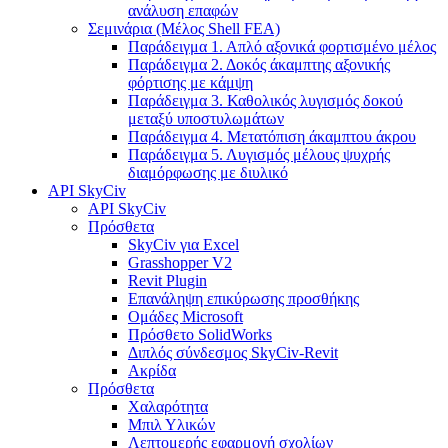
ανάλυση επαφών
Σεμινάρια (Μέλος Shell FEA)
Παράδειγμα 1. Απλό αξονικά φορτισμένο μέλος
Παράδειγμα 2. Δοκός άκαμπτης αξονικής
φόρτισης με κάμψη
Παράδειγμα 3. Καθολικός λυγισμός δοκού
μεταξύ υποστυλωμάτων
Παράδειγμα 4. Μετατόπιση άκαμπτου άκρου
Παράδειγμα 5. Λυγισμός μέλους ψυχρής
διαμόρφωσης με διυλικό
API SkyCiv
API SkyCiv
Πρόσθετα
SkyCiv για Excel
Grasshopper V2
Revit Plugin
Επανάληψη επικύρωσης προσθήκης
Ομάδες Microsoft
Πρόσθετο SolidWorks
Διπλός σύνδεσμος SkyCiv-Revit
Ακρίδα
Πρόσθετα
Χαλαρότητα
Μπιλ Υλικών
Λεπτομερής εφαρμογή σχολίων