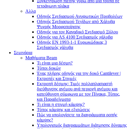
Συγκέντρωση πίεσης γύρω από μια τρύπα σε
τετράγωνη πλάκα
Αλλα
Οδηγός Σχεδιασμού Ανυψωτικών Προβολέων
Οδηγός Σχεδιασμού Τεγίδων από Χάλυβα
Ψυχρής Μορφοποίησης
Οδηγός για τον Καναδικό Σχεδιασμό Ξύλου
Οδηγός για AS 4100 Σχεδιασμός χάλυβα
Οδηγός ΕΝ 1993-1-1 Ευρωκώδικας 3
Σχεδιασμός χάλυβα
Σεμινάρια
Μαθήματα Beam
Τι είναι μια δέσμη?
Τύποι δοκών
Ένας πλήρης οδηγός για την δοκό Cantilever |
Εκτροπές και Στιγμές
Εκτροπή δέσμης: Τιμές πολλαπλασιαστή
διεύθυνσης ανέμου ανά περιοχή ανέμου και
κατεύθυνση σύμφωνα με τον Πίνακα, Τύπος,
και Παραδείγματα
Τι είναι η στιγμή κάμψης?
Τύπος κάμψης και εξισώσεις
Πώς να υπολογίσετε τα διαγράμματα ροπής
κάμψης?
Υπολογισμός διαγραμμάτων διάτμησης δύναμης