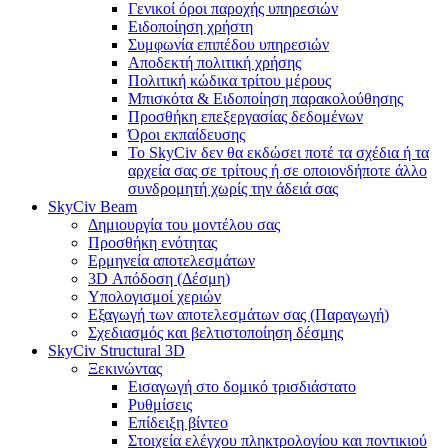
Γενικοί όροι παροχής υπηρεσιών
Ειδοποίηση χρήστη
Συμφωνία επιπέδου υπηρεσιών
Αποδεκτή πολιτική χρήσης
Πολιτική κώδικα τρίτου μέρους
Μπισκότα & Ειδοποίηση παρακολούθησης
Προσθήκη επεξεργασίας δεδομένων
Όροι εκπαίδευσης
Το SkyCiv δεν θα εκδώσει ποτέ τα σχέδια ή τα
αρχεία σας σε τρίτους ή σε οποιονδήποτε άλλο
συνδρομητή χωρίς την άδειά σας
SkyCiv Beam
Δημιουργία του μοντέλου σας
Προσθήκη ενότητας
Ερμηνεία αποτελεσμάτων
3D Απόδοση (Δέσμη)
Υπολογισμοί χεριών
Εξαγωγή των αποτελεσμάτων σας (Παραγωγή)
Σχεδιασμός και βελτιστοποίηση δέσμης
SkyCiv Structural 3D
Ξεκινώντας
Εισαγωγή στο δομικό τρισδιάστατο
Ρυθμίσεις
Επίδειξη βίντεο
Στοιχεία ελέγχου πληκτρολογίου και ποντικιού