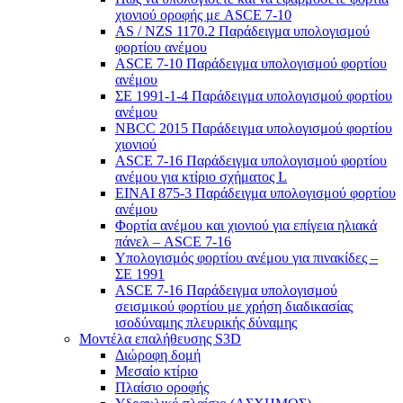
χιονιού οροφής με ASCE 7-10
AS / NZS 1170.2 Παράδειγμα υπολογισμού
φορτίου ανέμου
ASCE 7-10 Παράδειγμα υπολογισμού φορτίου
ανέμου
ΣΕ 1991-1-4 Παράδειγμα υπολογισμού φορτίου
ανέμου
NBCC 2015 Παράδειγμα υπολογισμού φορτίου
χιονιού
ASCE 7-16 Παράδειγμα υπολογισμού φορτίου
ανέμου για κτίριο σχήματος L
ΕΙΝΑΙ 875-3 Παράδειγμα υπολογισμού φορτίου
ανέμου
Φορτία ανέμου και χιονιού για επίγεια ηλιακά
πάνελ – ASCE 7-16
Υπολογισμός φορτίου ανέμου για πινακίδες –
ΣΕ 1991
ASCE 7-16 Παράδειγμα υπολογισμού
σεισμικού φορτίου με χρήση διαδικασίας
ισοδύναμης πλευρικής δύναμης
Μοντέλα επαλήθευσης S3D
Διώροφη δομή
Μεσαίο κτίριο
Πλαίσιο οροφής