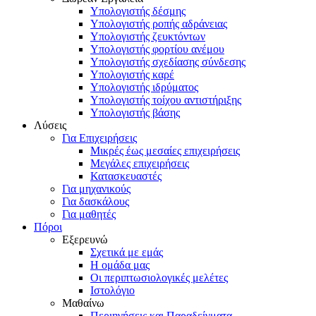
Υπολογιστής δέσμης
Υπολογιστής ροπής αδράνειας
Υπολογιστής ζευκτόντων
Υπολογιστής φορτίου ανέμου
Υπολογιστής σχεδίασης σύνδεσης
Υπολογιστής καρέ
Υπολογιστής ιδρύματος
Υπολογιστής τοίχου αντιστήριξης
Υπολογιστής βάσης
Λύσεις
Για Επιχειρήσεις
Μικρές έως μεσαίες επιχειρήσεις
Μεγάλες επιχειρήσεις
Κατασκευαστές
Για μηχανικούς
Για δασκάλους
Για μαθητές
Πόροι
Εξερευνώ
Σχετικά με εμάς
Η ομάδα μας
Οι περιπτωσιολογικές μελέτες
Ιστολόγιο
Μαθαίνω
Περιηγήσεις και Παραδείγματα