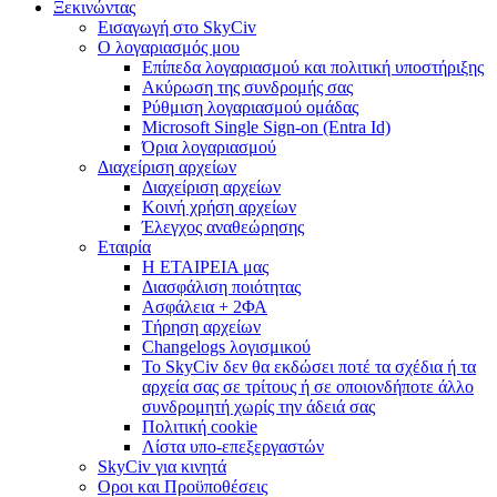
Ξεκινώντας
Εισαγωγή στο SkyCiv
Ο λογαριασμός μου
Επίπεδα λογαριασμού και πολιτική υποστήριξης
Ακύρωση της συνδρομής σας
Ρύθμιση λογαριασμού ομάδας
Microsoft Single Sign-on (Entra Id)
Όρια λογαριασμού
Διαχείριση αρχείων
Διαχείριση αρχείων
Κοινή χρήση αρχείων
Έλεγχος αναθεώρησης
Εταιρία
Η ΕΤΑΙΡΕΙΑ μας
Διασφάλιση ποιότητας
Ασφάλεια + 2ΦΑ
Τήρηση αρχείων
Changelogs λογισμικού
Το SkyCiv δεν θα εκδώσει ποτέ τα σχέδια ή τα
αρχεία σας σε τρίτους ή σε οποιονδήποτε άλλο
συνδρομητή χωρίς την άδειά σας
Πολιτική cookie
Λίστα υπο-επεξεργαστών
SkyCiv για κινητά
Οροι και Προϋποθέσεις