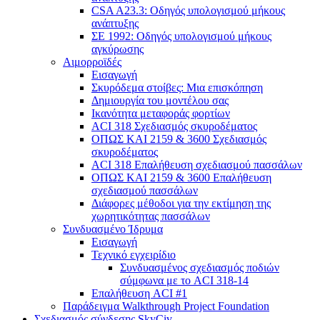
CSA A23.3: Οδηγός υπολογισμού μήκους
ανάπτυξης
ΣΕ 1992: Οδηγός υπολογισμού μήκους
αγκύρωσης
Αιμορροϊδές
Εισαγωγή
Σκυρόδεμα στοίβες: Μια επισκόπηση
Δημιουργία του μοντέλου σας
Ικανότητα μεταφοράς φορτίων
ACI 318 Σχεδιασμός σκυροδέματος
ΟΠΩΣ ΚΑΙ 2159 & 3600 Σχεδιασμός
σκυροδέματος
ACI 318 Επαλήθευση σχεδιασμού πασσάλων
ΟΠΩΣ ΚΑΙ 2159 & 3600 Επαλήθευση
σχεδιασμού πασσάλων
Διάφορες μέθοδοι για την εκτίμηση της
χωρητικότητας πασσάλων
Συνδυασμένο Ίδρυμα
Εισαγωγή
Τεχνικό εγχειρίδιο
Συνδυασμένος σχεδιασμός ποδιών
σύμφωνα με το ACI 318-14
Επαλήθευση ACI #1
Παράδειγμα Walkthrough Project Foundation
Σχεδιασμός σύνδεσης SkyCiv