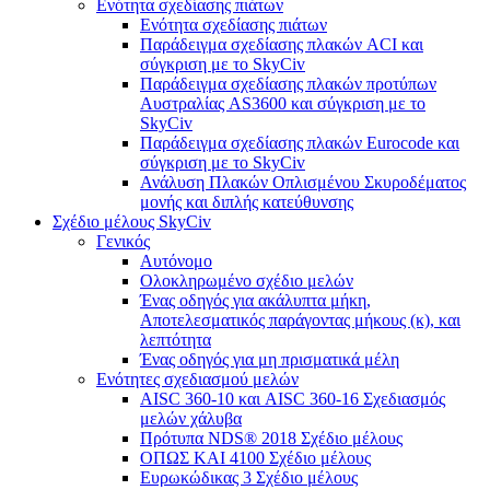
Ενότητα σχεδίασης πιάτων
Ενότητα σχεδίασης πιάτων
Παράδειγμα σχεδίασης πλακών ACI και
σύγκριση με το SkyCiv
Παράδειγμα σχεδίασης πλακών προτύπων
Αυστραλίας AS3600 και σύγκριση με το
SkyCiv
Παράδειγμα σχεδίασης πλακών Eurocode και
σύγκριση με το SkyCiv
Ανάλυση Πλακών Οπλισμένου Σκυροδέματος
μονής και διπλής κατεύθυνσης
Σχέδιο μέλους SkyCiv
Γενικός
Αυτόνομο
Ολοκληρωμένο σχέδιο μελών
Ένας οδηγός για ακάλυπτα μήκη,
Αποτελεσματικός παράγοντας μήκους (κ), και
λεπτότητα
Ένας οδηγός για μη πρισματικά μέλη
Ενότητες σχεδιασμού μελών
AISC 360-10 και AISC 360-16 Σχεδιασμός
μελών χάλυβα
Πρότυπα NDS® 2018 Σχέδιο μέλους
ΟΠΩΣ ΚΑΙ 4100 Σχέδιο μέλους
Ευρωκώδικας 3 Σχέδιο μέλους