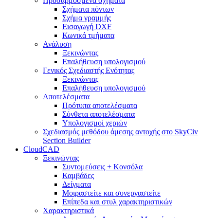
Προσαρμοσμένα σχήματα
Σχήματα πόντων
Σχήμα γραμμής
Εισαγωγή DXF
Κωνικά τμήματα
Ανάλυση
Ξεκινώντας
Επαλήθευση υπολογισμού
Γενικός Σχεδιαστής Ενότητας
Ξεκινώντας
Επαλήθευση υπολογισμού
Αποτελέσματα
Πρότυπα αποτελέσματα
Σύνθετα αποτελέσματα
Υπολογισμοί χεριών
Σχεδιασμός μεθόδου άμεσης αντοχής στο SkyCiv
Section Builder
CloudCAD
Ξεκινώντας
Συντομεύσεις + Κονσόλα
Καμβάδες
Δείγματα
Μοιραστείτε και συνεργαστείτε
Επίπεδα και στυλ χαρακτηριστικών
Χαρακτηριστικά