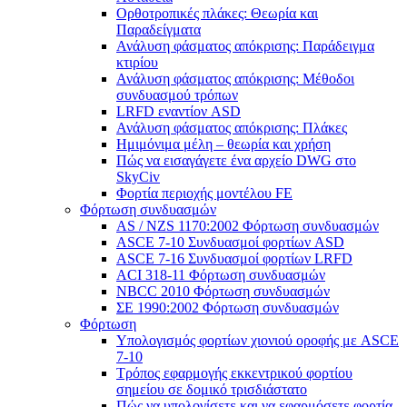
Ορθοτροπικές πλάκες: Θεωρία και
Παραδείγματα
Ανάλυση φάσματος απόκρισης: Παράδειγμα
κτιρίου
Ανάλυση φάσματος απόκρισης: Μέθοδοι
συνδυασμού τρόπων
LRFD εναντίον ASD
Ανάλυση φάσματος απόκρισης: Πλάκες
Ημιμόνιμα μέλη – θεωρία και χρήση
Πώς να εισαγάγετε ένα αρχείο DWG στο
SkyCiv
Φορτία περιοχής μοντέλου FE
Φόρτωση συνδυασμών
AS / NZS 1170:2002 Φόρτωση συνδυασμών
ASCE 7-10 Συνδυασμοί φορτίων ASD
ASCE 7-16 Συνδυασμοί φορτίων LRFD
ACI 318-11 Φόρτωση συνδυασμών
NBCC 2010 Φόρτωση συνδυασμών
ΣΕ 1990:2002 Φόρτωση συνδυασμών
Φόρτωση
Υπολογισμός φορτίων χιονιού οροφής με ASCE
7-10
Τρόπος εφαρμογής εκκεντρικού φορτίου
σημείου σε δομικό τρισδιάστατο
Πώς να υπολογίσετε και να εφαρμόσετε φορτία