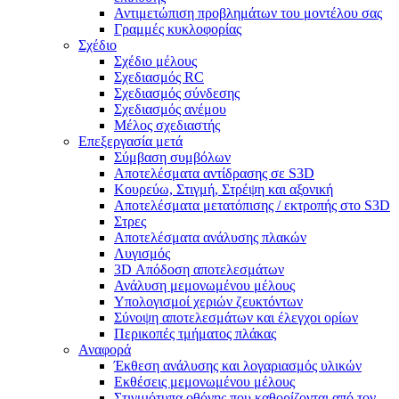
Αντιμετώπιση προβλημάτων του μοντέλου σας
Γραμμές κυκλοφορίας
Σχέδιο
Σχέδιο μέλους
Σχεδιασμός RC
Σχεδιασμός σύνδεσης
Σχεδιασμός ανέμου
Μέλος σχεδιαστής
Επεξεργασία μετά
Σύμβαση συμβόλων
Αποτελέσματα αντίδρασης σε S3D
Κουρεύω, Στιγμή, Στρέψη και αξονική
Αποτελέσματα μετατόπισης / εκτροπής στο S3D
Στρες
Αποτελέσματα ανάλυσης πλακών
Λυγισμός
3D Απόδοση αποτελεσμάτων
Ανάλυση μεμονωμένου μέλους
Υπολογισμοί χεριών ζευκτόντων
Σύνοψη αποτελεσμάτων και έλεγχοι ορίων
Περικοπές τμήματος πλάκας
Αναφορά
Έκθεση ανάλυσης και λογαριασμός υλικών
Εκθέσεις μεμονωμένου μέλους
Στιγμιότυπα οθόνης που καθορίζονται από τον