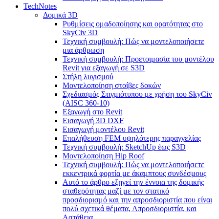
TechNotes
Δομικά 3D
Ρυθμίσεις ομαδοποίησης και ορατότητας στο
SkyCiv 3D
Τεχνική συμβουλή: Πώς να μοντελοποιήσετε
μια άρθρωση
Τεχνική συμβουλή: Προετοιμασία του μοντέλου
Revit για εξαγωγή σε S3D
Στήλη λυγισμού
Μοντελοποίηση στοίβες δοκών
Σχεδιασμός Στιγμιότυπου με χρήση του SkyCiv
(AISC 360-10)
Εξαγωγή στο Revit
Εισαγωγή 3D DXF
Εισαγωγή μοντέλου Revit
Επαλήθευση FEM υψηλότερης παραγγελίας
Τεχνική συμβουλή: SketchUp έως S3D
Μοντελοποίηση Hip Roof
Τεχνική συμβουλή: Πώς να μοντελοποιήσετε
εκκεντρικά φορτία με άκαμπτους συνδέσμους
Αυτό το άρθρο εξηγεί την έννοια της δομικής
σταθερότητας μαζί με τον στατικό
προσδιορισμό και την απροσδιοριστία που είναι
πολύ σχετικά θέματα, Απροσδιοριστία, και
Αστάθεια