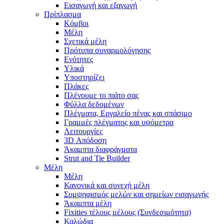
Εισαγωγή και εξαγωγή
Πρίπλασμα
Κόμβοι
Μέλη
Σχετικά μέλη
Πρότυπα συναρμολόγησης
Ενότητες
Υλικά
Υποστηρίζει
Πλάκες
Πλένουμε το πιάτο σας
Φύλλα δεδομένων
Πλέγματα, Εργαλείο πένας και σπάσιμο
Γραμμές πλέγματος και υψόμετρα
Λειτουργίες
3D Απόδοση
Άκαμπτα διαφράγματα
Strut and Tie Builder
Μέλη
Μέλη
Κανονικά και συνεχή μέλη
Συμψηφισμός μελών και σημείων εισαγωγής
Άκαμπτα μέλη
Fixities τέλους μέλους (Συνδεσιμότητα)
Καλώδια