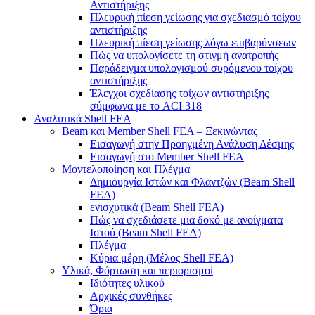
Αντιστήριξης
Πλευρική πίεση γείωσης για σχεδιασμό τοίχου
αντιστήριξης
Πλευρική πίεση γείωσης λόγω επιβαρύνσεων
Πώς να υπολογίσετε τη στιγμή ανατροπής
Παράδειγμα υπολογισμού συρόμενου τοίχου
αντιστήριξης
Έλεγχοι σχεδίασης τοίχων αντιστήριξης
σύμφωνα με το ACI 318
Αναλυτικά Shell FEA
Beam και Member Shell FEA – Ξεκινώντας
Εισαγωγή στην Προηγμένη Ανάλυση Δέσμης
Εισαγωγή στο Member Shell FEA
Μοντελοποίηση και Πλέγμα
Δημιουργία Ιστών και Φλαντζών (Beam Shell
FEA)
ενισχυτικά (Beam Shell FEA)
Πώς να σχεδιάσετε μια δοκό με ανοίγματα
Ιστού (Beam Shell FEA)
Πλέγμα
Κύρια μέρη (Μέλος Shell FEA)
Υλικά, Φόρτωση και περιορισμοί
Ιδιότητες υλικού
Αρχικές συνθήκες
Όρια