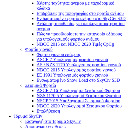
Χάρτης ταχύτητας ανέμου με ταχυδρομικό
κώδικα
Επιδράσεις της τοπογραφίας στο φορτίο ανέμου
Ενσωματωμένο φορτίο ανέμου στο SkyCiv S3D
Ανάλυση τοποθεσίας για υπολογισμούς φορτίου
ανέμου
Πώς να προσδιορίσετε την κατηγορία εδάφους
για υπολογισμούς φορτίου ανέμου
NBCC 2015 και NBCC 2020 Τιμές CpCg
Φορτία χιονιού
Φορτίο χιονιού εδάφους
ASCE 7 Υπολογισμός φορτίου χιονιού
AS / NZS 1170 Υπολογισμός φορτίου χιονιού
NBCC 2015 Υπολογισμός φορτίου χιονιού
ΣΕ 1991 Υπολογισμός φορτίου χιονιού
Ενσωματωμένο Snow Load στο SkyCiv S3D
Σεισμικά Φορτία
ASCE 7-16 Υπολογισμοί Σεισμικού Φορτίου
NZS 1170.5 Υπολογισμοί Σεισμικού Φορτίου
NSCP 2015 Υπολογισμοί Σεισμικού Φορτίου
NBCC 2020 Υπολογισμοί Σεισμικού Φορτίου
Επαλήθευση
Ίδρυμα SkyCiv
Εισαγωγή στο Ίδρυμα SkyCiv
Απομονωμένες θέσεις