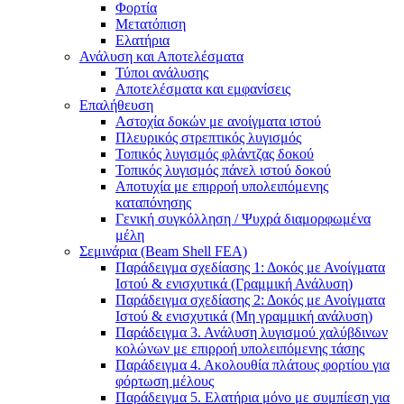
Φορτία
Μετατόπιση
Ελατήρια
Ανάλυση και Αποτελέσματα
Τύποι ανάλυσης
Αποτελέσματα και εμφανίσεις
Επαλήθευση
Αστοχία δοκών με ανοίγματα ιστού
Πλευρικός στρεπτικός λυγισμός
Τοπικός λυγισμός φλάντζας δοκού
Τοπικός λυγισμός πάνελ ιστού δοκού
Αποτυχία με επιρροή υπολειπόμενης
καταπόνησης
Γενική συγκόλληση / Ψυχρά διαμορφωμένα
μέλη
Σεμινάρια (Beam Shell FEA)
Παράδειγμα σχεδίασης 1: Δοκός με Ανοίγματα
Ιστού & ενισχυτικά (Γραμμική Ανάλυση)
Παράδειγμα σχεδίασης 2: Δοκός με Ανοίγματα
Ιστού & ενισχυτικά (Μη γραμμική ανάλυση)
Παράδειγμα 3. Ανάλυση λυγισμού χαλύβδινων
κολώνων με επιρροή υπολειπόμενης τάσης
Παράδειγμα 4. Ακολουθία πλάτους φορτίου για
φόρτωση μέλους
Παράδειγμα 5. Ελατήρια μόνο με συμπίεση για