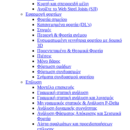
Κυρτή και σπειροειδή μέλη
Ανοίξτε το Web Steel Joists (SJI)
Εφαρμογή φορτίων
Φορτία σημείου
Κατανεμημένα φορτία (DL's)
Στιγμές
Περιοχή & Φορτία ανέμου
Ενσωματωμένη γεννήτρια φορτίου με δομικό
3D
Προεντεταμένο & Θερμικά Φορτία
Πιέσεις
Μόνο βάρος
Φόρτωση ομάδων
Φόρτωση συνδυασμών
Σχήματα συνδυασμού φορτίου
Επίλυση
Μοντέλο επισκευής
Γραμμική στατική ανάλυση
Γραμμική στατική ανάλυση και λυγισμός
Μη γραμμικός στατικός & Ανάλυση P-Delta
Ανάλυση δυναμικής συχνότητας
Ανάλυση Φάσματος Απόκρισης και Σεισμικά
Φορτία
Λίστα σφαλμάτων και προειδοποιήσεων
επίλυσης