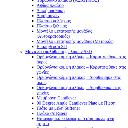
Υδραυλικό πλαίσιο (ΑΣΧΗΜΟΣ)
Αψίδα πλαίσιο
Διπλή αποθήκη
Δομή αυγών
Πλαίσιο κελύφους
Πλαίσιο ξυλείας
Μοντέλο μετατροπής μονάδας
(Αυτοκρατορικός)
Μοντέλο μετατροπής μονάδας (Μετρικός)
Επαλήθευση SJI
Μοντέλα επαλήθευσης πλακών S3D
Ορθογώνια κάμψη πλάκας – Καρφιτσώθηκε στις
άκρες
Ορθογώνια κάμψη πλάκας – Καρφιτσώθηκε στις
γωνίες
Ορθογώνια κάμψη πλάκας – Διορθώθηκε στις
άκρες
Ορθογώνια κάμψη πλάκας – Διορθώθηκε στις
γωνίες
Μεμβράνη Cantilever
90 Degree Angle Cantilever Plate με Πίεση
Πιάτο με μέλη Stiffener
Πλάκα σε Risers
Ημισφαιρικό κέλυφος υπό συμπυκνωμένα
φορτία