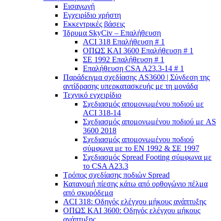
Εισαγωγή
Εγχειρίδιο χρήστη
Εκκεντρικές βάσεις
Ίδρυμα SkyCiv – Επαλήθευση
ACI 318 Επαλήθευση # 1
ΟΠΩΣ ΚΑΙ 3600 Επαλήθευση # 1
ΣΕ 1992 Επαλήθευση # 1
Επαλήθευση CSA A23.3-14 # 1
Παράδειγμα σχεδίασης AS3600 | Σύνδεση της
αντίδρασης υπερκατασκευής με τη μονάδα
Τεχνικό εγχειρίδιο
Σχεδιασμός απομονωμένου ποδιού με
ACI 318-14
Σχεδιασμός απομονωμένου ποδιού με AS
3600 2018
Σχεδιασμός απομονωμένου ποδιού
σύμφωνα με το ΕΝ 1992 & ΣΕ 1997
Σχεδιασμός Spread Footing σύμφωνα με
το CSA A23.3
Τρόπος σχεδίασης ποδιών Spread
Κατανομή πίεσης κάτω από ορθογώνιο πέλμα
από σκυρόδεμα
ACI 318: Οδηγός ελέγχου μήκους ανάπτυξης
ΟΠΩΣ ΚΑΙ 3600: Οδηγός ελέγχου μήκους
ανάπτυξης