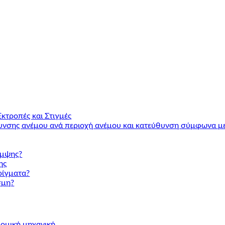
Εκτροπές και Στιγμές
υνσης ανέμου ανά περιοχή ανέμου και κατεύθυνση σύμφωνα με 
άμψης?
ης
ρίγματα?
σμη?
 δομική μηχανική