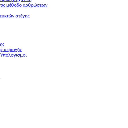
ντας μέθοδο αρθρώσεων
ζευκτών στέγης
ης
ης περιοχής
 Υπολογισμοί
ύ