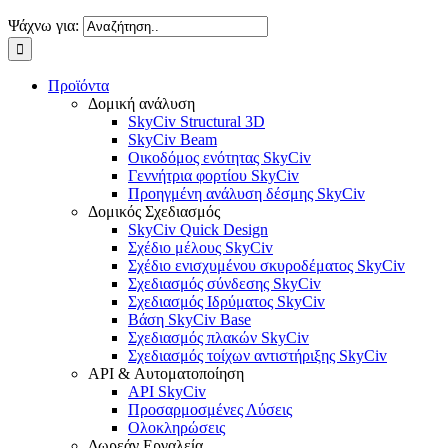
Ψάχνω για:
Προϊόντα
Δομική ανάλυση
SkyCiv Structural 3D
SkyCiv Beam
Οικοδόμος ενότητας SkyCiv
Γεννήτρια φορτίου SkyCiv
Προηγμένη ανάλυση δέσμης SkyCiv
Δομικός Σχεδιασμός
SkyCiv Quick Design
Σχέδιο μέλους SkyCiv
Σχέδιο ενισχυμένου σκυροδέματος SkyCiv
Σχεδιασμός σύνδεσης SkyCiv
Σχεδιασμός Ιδρύματος SkyCiv
Βάση SkyCiv Base
Σχεδιασμός πλακών SkyCiv
Σχεδιασμός τοίχων αντιστήριξης SkyCiv
API & Αυτοματοποίηση
API SkyCiv
Προσαρμοσμένες Λύσεις
Ολοκληρώσεις
Δωρεάν Εργαλεία