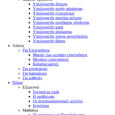
Υπολογιστής δέσμης
Υπολογιστής ροπής αδράνειας
Υπολογιστής ζευκτόντων
Υπολογιστής φορτίου ανέμου
Υπολογιστής σχεδίασης σύνδεσης
Υπολογιστής καρέ
Υπολογιστής ιδρύματος
Υπολογιστής τοίχου αντιστήριξης
Υπολογιστής βάσης
Λύσεις
Για Επιχειρήσεις
Μικρές έως μεσαίες επιχειρήσεις
Μεγάλες επιχειρήσεις
Κατασκευαστές
Για μηχανικούς
Για δασκάλους
Για μαθητές
Πόροι
Εξερευνώ
Σχετικά με εμάς
Η ομάδα μας
Οι περιπτωσιολογικές μελέτες
Ιστολόγιο
Μαθαίνω
Περιηγήσεις και Παραδείγματα