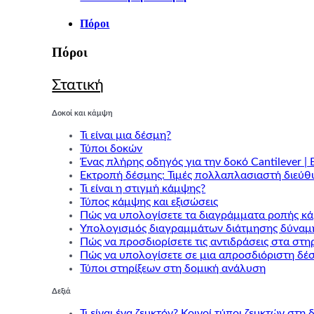
Πόροι
Πόροι
Στατική
Δοκοί και κάμψη
Τι είναι μια δέσμη?
Τύποι δοκών
Ένας πλήρης οδηγός για την δοκό Cantilever | 
Εκτροπή δέσμης: Τιμές πολλαπλασιαστή διεύθ
Τι είναι η στιγμή κάμψης?
Τύπος κάμψης και εξισώσεις
Πώς να υπολογίσετε τα διαγράμματα ροπής κ
Υπολογισμός διαγραμμάτων διάτμησης δύναμ
Πώς να προσδιορίσετε τις αντιδράσεις στα στη
Πώς να υπολογίσετε σε μια απροσδιόριστη δέ
Τύποι στηρίξεων στη δομική ανάλυση
Δεξιά
Τι είναι ένα ζευκτόν? Κοινοί τύποι ζευκτών στη