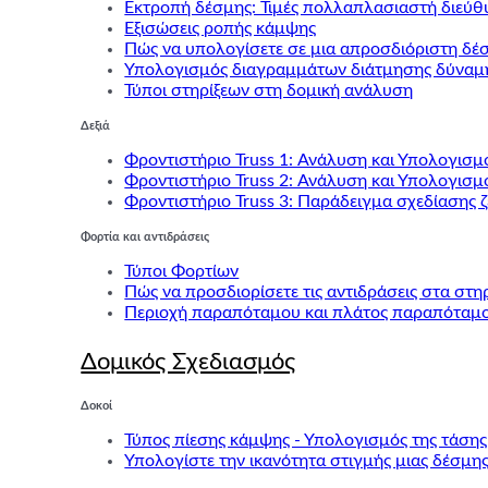
Εκτροπή δέσμης: Τιμές πολλαπλασιαστή διεύθ
Εξισώσεις ροπής κάμψης
Πώς να υπολογίσετε σε μια απροσδιόριστη δέ
Υπολογισμός διαγραμμάτων διάτμησης δύναμ
Τύποι στηρίξεων στη δομική ανάλυση
Δεξιά
Φροντιστήριο Truss 1: Ανάλυση και Υπολογι
Φροντιστήριο Truss 2: Ανάλυση και Υπολογισ
Φροντιστήριο Truss 3: Παράδειγμα σχεδίασης 
Φορτία και αντιδράσεις
Τύποι Φορτίων
Πώς να προσδιορίσετε τις αντιδράσεις στα στη
Περιοχή παραπόταμου και πλάτος παραπόταμο
Δομικός Σχεδιασμός
Δοκοί
Τύπος πίεσης κάμψης - Υπολογισμός της τάση
Υπολογίστε την ικανότητα στιγμής μιας δέσμ