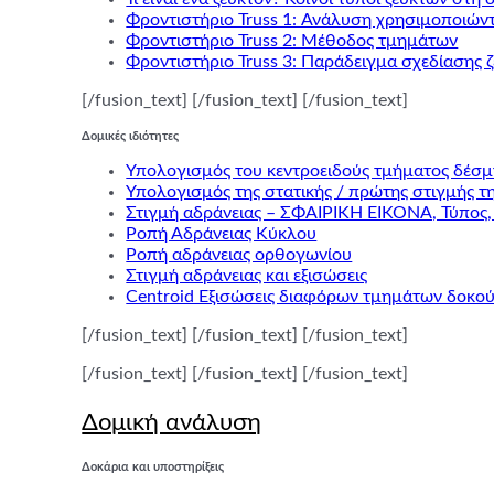
Φροντιστήριο Truss 1: Ανάλυση χρησιμοποιώ
Φροντιστήριο Truss 2: Μέθοδος τμημάτων
Φροντιστήριο Truss 3: Παράδειγμα σχεδίασης 
[/fusion_text] [/fusion_text] [/fusion_text]
Δομικές ιδιότητες
Υπολογισμός του κεντροειδούς τμήματος δέσμ
Υπολογισμός της στατικής / πρώτης στιγμής τ
Στιγμή αδράνειας – ΣΦΑΙΡΙΚΗ ΕΙΚΟΝΑ, Τύπος,
Ροπή Αδράνειας Κύκλου
Ροπή αδράνειας ορθογωνίου
Στιγμή αδράνειας και εξισώσεις
Centroid Εξισώσεις διαφόρων τμημάτων δοκο
[/fusion_text] [/fusion_text] [/fusion_text]
[/fusion_text] [/fusion_text] [/fusion_text]
Δομική ανάλυση
Δοκάρια και υποστηρίξεις