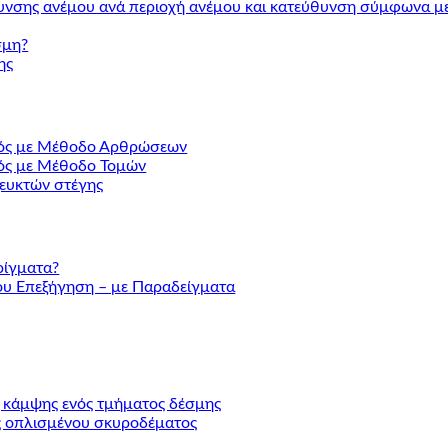
υνσης ανέμου ανά περιοχή ανέμου και κατεύθυνση σύμφωνα με 
σμη?
ης
σμός με Μέθοδο Αρθρώσεων
μός με Μέθοδο Τομών
ζευκτών στέγης
ρίγματα?
υ Επεξήγηση – με Παραδείγματα
ς κάμψης ενός τμήματος δέσμης
ης οπλισμένου σκυροδέματος